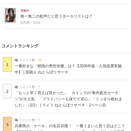
実施中
唯一無二の歌声だと思うボーカリストは？
回答数：8108
コメントランキング
コメント数：
21
1
一番好きな「韓国の男性俳優」は？【2026年版・人気投票実施
中】 | 芸能人 ねとらぼリサーチ
コメント数：
7
2
「もっと早く買えば良かった」 カインズの“車内遮光カーテ
ン”が大人気 「プライバシーも保てて安心」「ぐっすり眠れま
した」（2/2） | ライフ ねとらぼリサーチ：2ページ目
コメント数：
7
3
兵庫県の「ケーキ」の名店10選！ 一番うまいと思う店はどこ？