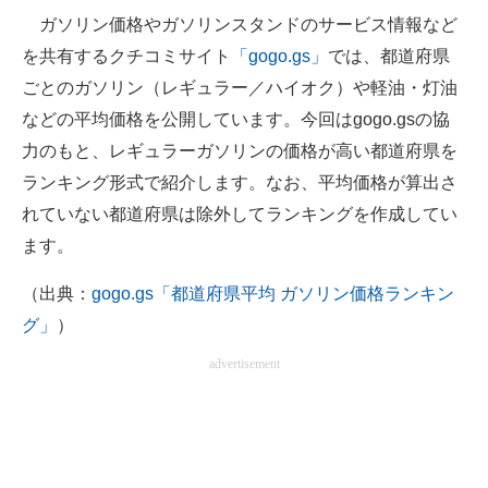
ガソリン価格やガソリンスタンドのサービス情報など
ITの今と未来を見通す
を共有するクチコミサイト
「gogo.gs」
では、都道府県
ごとのガソリン（レギュラー／ハイオク）や軽油・灯油
スマホと通信の最新トレンド
などの平均価格を公開しています。今回はgogo.gsの協
進化するPCとデバイスの未来
力のもと、レギュラーガソリンの価格が高い都道府県を
ランキング形式で紹介します。なお、平均価格が算出さ
好きが集まる 比べて選べる
れていない都道府県は除外してランキングを作成してい
ビジネスと働き方のヒント
ます。
AI活用のいまが分かる
（出典：
gogo.gs「都道府県平均 ガソリン価格ランキン
グ」
）
企業ITのトレンドを詳説
advertisement
経営リーダーのコミュニティ
マーケ×ITの今がよく分かる
ITエンジニア向け専門サイト