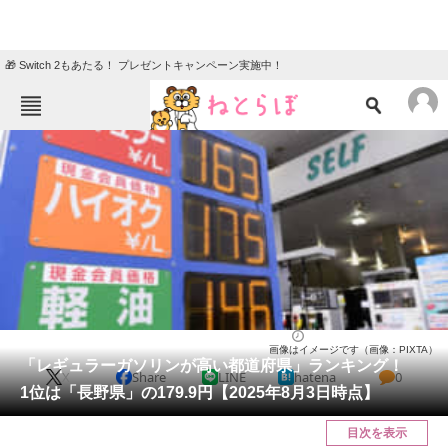
🎁 Switch 2もあたる！ プレゼントキャンペーン実施中！
ねとらぼメニュー
TOP
ニュース
エンタメ
クイズ
グルメ
地域
住まい
教育・育児
動物
リサーチ
ライフ
2025/08/04 19:00（公開）
画像はイメージです（画像：PIXTA）
会員記事
「レギュラーガソリンが高い都道府県」ランキング！
X
Share
LINE
hatena
0
1位は「長野県」の179.9円【2025年8月3日時点】
メディア
目次を表示
注目記事を集めた総合ページ