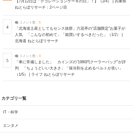
【7月12日は「デコレーションケーキの日」！】（2/4） | 兵庫県
ねとらぼリサーチ：2ページ目
コメント数：
5
4
「北海道土産としてもセンス抜群」六花亭の“店舗限定”お菓子が
人気 「こんなの初めて」「箱買いするべきだった」（1/2） |
北海道 ねとらぼリサーチ
コメント数：
4
5
「車に常備しました」 カインズの“1980円クーラーバッグ”が評
判 「ちょうどいい大きさ」「保冷剤を止めるベルトが良い」
（1/5） | ライフ ねとらぼリサーチ
カテゴリ一覧
IT・科学
エンタメ