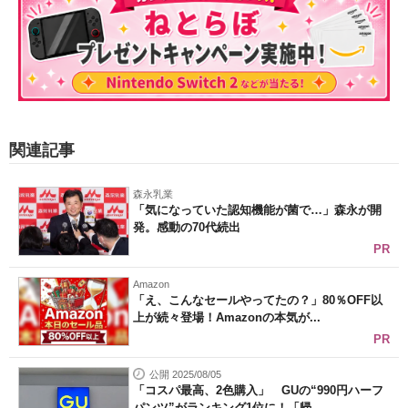
関連記事
森永乳業
「気になっていた認知機能が菌で…」森永が開
発。感動の70代続出
PR
Amazon
「え、こんなセールやってたの？」80％OFF以
上が続々登場！Amazonの本気が...
PR
公開 2025/08/05
「コスパ最高、2色購入」 GUの“990円ハーフ
パンツ”がランキング1位に！「帰...