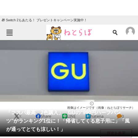
🎁 Switch 2もあたる！ プレゼントキャンペーン実施中！
ねとらぼメニュー
TOP
ニュース
エンタメ
クイズ
グルメ
地域
住まい
教育・育児
動物
リサーチ
ファッション
2025/08/05 21:00（公開）
画像はイメージです（画像：ねとらぼリサーチ）
会員記事
「コスパ最高、2色購入」 GUの“990円ハーフパン
X
Share
LINE
hatena
0
ツ”がランキング1位に！「帰省してくる息子用に」「風
メディア
が通ってとても涼しい！」
目次を表示
注目記事を集めた総合ページ