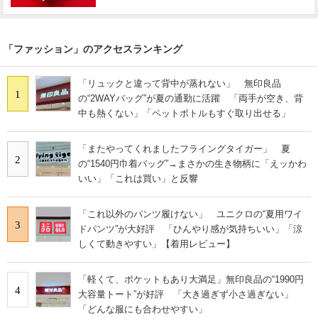
「ファッション」のアクセスランキング
「リュックと違って背中が蒸れない」 無印良品
1
の“2WAYバッグ”が夏の通勤に活躍 「両手が空き、背
中も熱くない」「ペットボトルもすぐ取り出せる」
「またやってくれましたフライングタイガー」 夏
2
の“1540円巾着バッグ”→まさかの生き物柄に「えッかわ
いい」「これは買い」と反響
「これ以外のパンツ履けない」 ユニクロの“夏用ワイ
3
ドパンツ”が大好評 「ひんやり感が気持ちいい」「涼
しくて動きやすい」【着用レビュー】
「軽くて、ポケットもあり大満足」無印良品の“1990円
4
大容量トート”が好評 「大き過ぎず小さ過ぎない」
「どんな服にも合わせやすい」