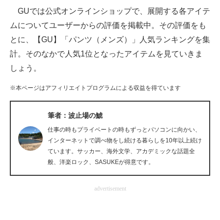
GUでは公式オンラインショップで、展開する各アイテ
ITの今と未来を見通す
ムについてユーザーからの評価を掲載中。その評価をも
とに、【GU】「パンツ（メンズ）」人気ランキングを集
スマホと通信の最新トレンド
計。そのなかで人気1位となったアイテムを見ていきま
進化するPCとデバイスの未来
しょう。
好きが集まる 比べて選べる
※本ページはアフィリエイトプログラムによる収益を得ています
ビジネスと働き方のヒント
筆者：波止場の鯱
AI活用のいまが分かる
仕事の時もプライベートの時もずっとパソコンに向かい、
インターネットで調べ物をし続ける暮らしを10年以上続け
企業ITのトレンドを詳説
ています。サッカー、海外文学、アカデミックな話題全
般、洋楽ロック、SASUKEが得意です。
経営リーダーのコミュニティ
advertisement
マーケ×ITの今がよく分かる
ITエンジニア向け専門サイト