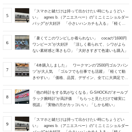
「スマホと鍵だけは持って出かけたい時にちょうどい
5
い」 agnes b.（アニエスべー）の“ミニミニショルダー
バッグ”が大好評 「小さいハンカチも入る」「軽くて
旅行でも活躍します
「暑くてこのワンピしか着られない」 cocaの“1690円
6
ワンピース”が大好評 「涼しく着られて、シワがよら
ない素材感と薄さも◎」「大好きすぎて色違いも購入」
「4本購入しました」 ワークマンの“2500円ゴルフパン
7
ツ”が大人気 「ゴルフでも仕事でも活躍」「軽くて動
きやすい」「価格、品質、デザイン、全てに大満足で
す」
「他の時計をする気がなくなる」G-SHOCKの“オールブ
8
ラック腕時計”が高評価 「ちらっと見ただけで確実に
視認」「実物の方がカッコいい」「しかも軽い」
「スマホと鍵だけは持って出かけたい時にちょうどい
9
い」 agnes b.（アニエスべー）の“ミニミニショルダー
バッグ”が大好評 「小さいハンカチも入る」「軽くて