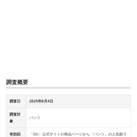
企業向けIT製品の総合サイト
IT製品の技術・比較・事例
製造業のIT導入・活用を支援
モノづくり技術者専門サイト
エレクトロニクス専門サイト
電子設計の基本と応用
調査概要
エネルギーの専門メディア
建設×テクノロジーの最前線
調査日
2025年8月4日
ちょっと気になるネットの話題
調査対
パンツ
象
有効回
「GU」公式サイトの商品ページから「パンツ」の人気順ラ