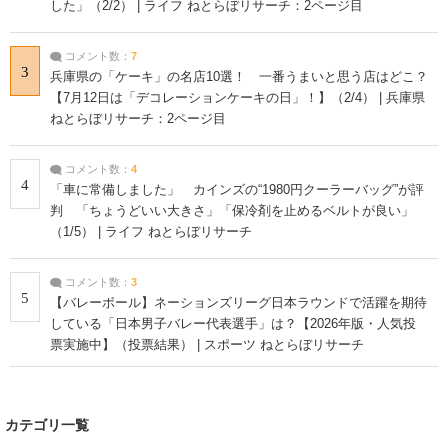
した」（2/2） | ライフ ねとらぼリサーチ：2ページ目
コメント数：
7
3
兵庫県の「ケーキ」の名店10選！ 一番うまいと思う店はどこ？
【7月12日は「デコレーションケーキの日」！】（2/4） | 兵庫県
ねとらぼリサーチ：2ページ目
コメント数：
4
4
「車に常備しました」 カインズの“1980円クーラーバッグ”が評
判 「ちょうどいい大きさ」「保冷剤を止めるベルトが良い」
（1/5） | ライフ ねとらぼリサーチ
コメント数：
3
5
【バレーボール】ネーションズリーグ日本ラウンドで活躍を期待
している「日本男子バレー代表選手」は？【2026年版・人気投
票実施中】（投票結果） | スポーツ ねとらぼリサーチ
カテゴリ一覧