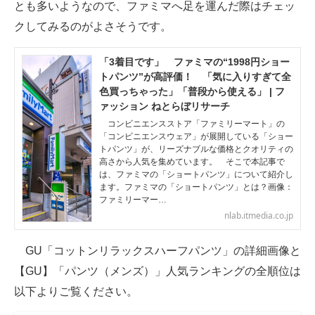
とも多いようなので、ファミマへ足を運んだ際はチェッ
クしてみるのがよさそうです。
「3着目です」 ファミマの“1998円ショー
トパンツ”が高評価！ 「気に入りすぎて全
色買っちゃった」「普段から使える」 | フ
ァッション ねとらぼリサーチ
コンビニエンスストア「ファミリーマート」の
「コンビニエンスウェア」が展開している「ショー
トパンツ」が、リーズナブルな価格とクオリティの
高さから人気を集めています。 そこで本記事で
は、ファミマの「ショートパンツ」について紹介し
ます。ファミマの「ショートパンツ」とは？画像：
ファミリーマー…
nlab.itmedia.co.jp
GU「コットンリラックスハーフパンツ」の詳細画像と
【GU】「パンツ（メンズ）」人気ランキングの全順位は
以下よりご覧ください。