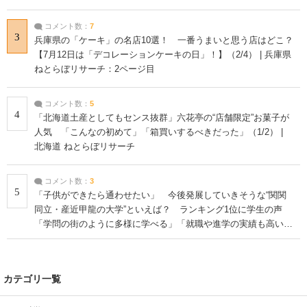
コメント数：
7
3
兵庫県の「ケーキ」の名店10選！ 一番うまいと思う店はどこ？
【7月12日は「デコレーションケーキの日」！】（2/4） | 兵庫県
ねとらぼリサーチ：2ページ目
コメント数：
5
4
「北海道土産としてもセンス抜群」六花亭の“店舗限定”お菓子が
人気 「こんなの初めて」「箱買いするべきだった」（1/2） |
北海道 ねとらぼリサーチ
コメント数：
3
5
「子供ができたら通わせたい」 今後発展していきそうな“関関
同立・産近甲龍の大学”といえば？ ランキング1位に学生の声
「学問の街のように多様に学べる」「就職や進学の実績も高い」
| 大学 ねとらぼリサーチ
カテゴリ一覧