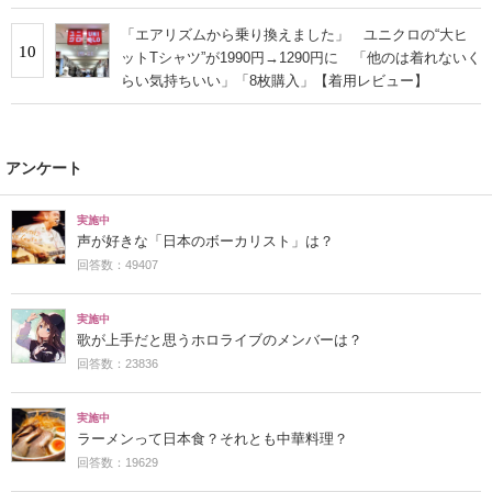
「エアリズムから乗り換えました」 ユニクロの“大ヒ
10
ットTシャツ”が1990円→1290円に 「他のは着れないく
らい気持ちいい」「8枚購入」【着用レビュー】
アンケート
実施中
声が好きな「日本のボーカリスト」は？
回答数：49407
実施中
歌が上手だと思うホロライブのメンバーは？
回答数：23836
実施中
ラーメンって日本食？それとも中華料理？
回答数：19629