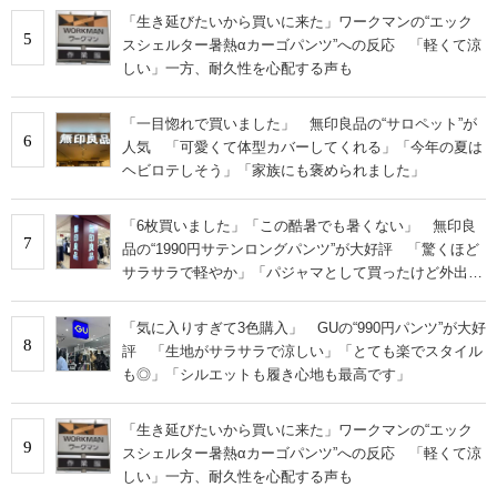
「生き延びたいから買いに来た」ワークマンの“エック
5
スシェルター暑熱αカーゴパンツ”への反応 「軽くて涼
しい」一方、耐久性を心配する声も
「一目惚れで買いました」 無印良品の“サロペット”が
6
人気 「可愛くて体型カバーしてくれる」「今年の夏は
ヘビロテしそう」「家族にも褒められました」
「6枚買いました」「この酷暑でも暑くない」 無印良
7
品の“1990円サテンロングパンツ”が大好評 「驚くほど
サラサラで軽やか」「パジャマとして買ったけど外出用
にした」
「気に入りすぎて3色購入」 GUの“990円パンツ”が大好
8
評 「生地がサラサラで涼しい」「とても楽でスタイル
も◎」「シルエットも履き心地も最高です」
「生き延びたいから買いに来た」ワークマンの“エック
9
スシェルター暑熱αカーゴパンツ”への反応 「軽くて涼
しい」一方、耐久性を心配する声も