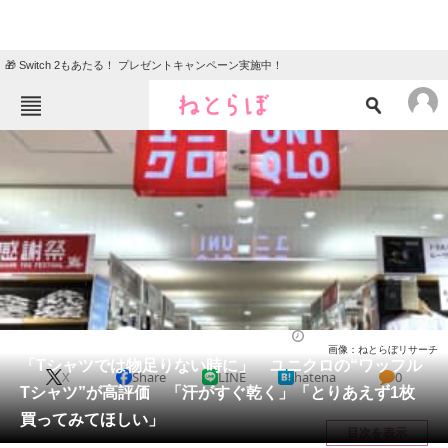
🎁 Switch 2もあたる！ プレゼントキャンペーン実施中！
ねとらぼメニュー
TOP
ニュース
エンタメ
クイズ
グルメ
地域
住まい
教育・育児
動物
リサーチ
ウェア
2025/08/05 18:10（公開）
画像：ねとらぼリサーチ
会員記事
「Tシャツでは物足りない時に」 ユニクロの“ワッフル
X
Share
LINE
hatena
0
Tシャツ”が高評価 「汗がすぐ乾く」「とりあえず1枚
メディア
買ってみてほしい」
目次を表示
注目記事を集めた総合ページ