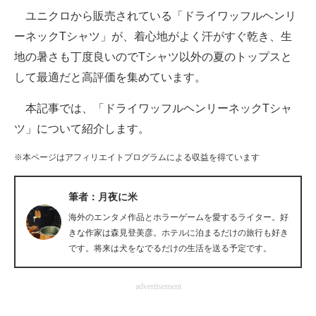
ユニクロから販売されている「ドライワッフルヘンリ
ITの今と未来を見通す
ーネックTシャツ」が、着心地がよく汗がすぐ乾き、生
地の暑さも丁度良いのでTシャツ以外の夏のトップスと
スマホと通信の最新トレンド
して最適だと高評価を集めています。
進化するPCとデバイスの未来
本記事では、「ドライワッフルヘンリーネックTシャ
好きが集まる 比べて選べる
ツ」について紹介します。
ビジネスと働き方のヒント
※本ページはアフィリエイトプログラムによる収益を得ています
AI活用のいまが分かる
筆者：月夜に米
企業ITのトレンドを詳説
海外のエンタメ作品とホラーゲームを愛するライター。好
きな作家は森見登美彦。ホテルに泊まるだけの旅行も好き
経営リーダーのコミュニティ
です。将来は犬をなでるだけの生活を送る予定です。
マーケ×ITの今がよく分かる
advertisement
ITエンジニア向け専門サイト