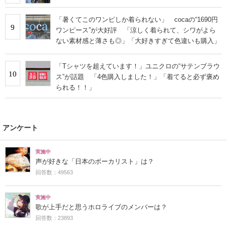
「暑くてこのワンピしか着られない」 cocaの“1690円
9
ワンピース”が大好評 「涼しく着られて、シワがよら
ない素材感と薄さも◎」「大好きすぎて色違いも購入」
「Tシャツを超えています！」ユニクロの“サテンブラウ
10
ス”が話題 「4色購入しました！」「着てると必ず褒め
られる！！」
アンケート
実施中
声が好きな「日本のボーカリスト」は？
回答数：49563
実施中
歌が上手だと思うホロライブのメンバーは？
回答数：23893