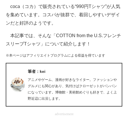
coca（コカ）で販売されている“990円Tシャツ”が人気
ITの今と未来を見通す
を集めています。コスパが抜群で、着回しやすいデザイ
ンだと好評のようです。
スマホと通信の最新トレンド
本記事では、そんな「COTTON from the U.S.フレンチ
進化するPCとデバイスの未来
スリーブTシャツ」について紹介します！
好きが集まる 比べて選べる
※本ページはアフィリエイトプログラムによる収益を得ています
ビジネスと働き方のヒント
筆者：kei
AI活用のいまが分かる
アニメやゲーム、漫画が好きなライター。ファッションや
企業ITのトレンドを詳説
グルメにも関心があり、気付けばクローゼットがパンパン
になっています。博物館・美術館めぐりも好きで、よく上
経営リーダーのコミュニティ
野近辺に出没します。
マーケ×ITの今がよく分かる
advertisement
ITエンジニア向け専門サイト