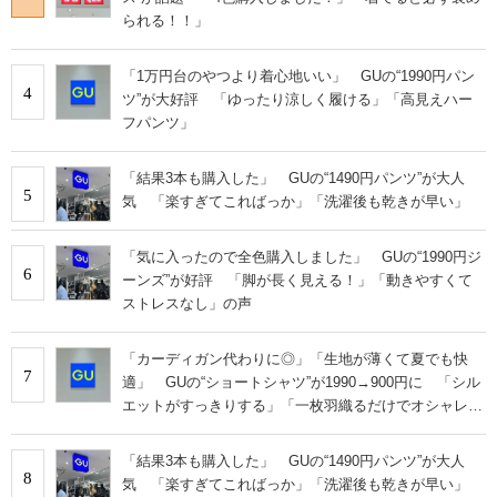
られる！！」
「1万円台のやつより着心地いい」 GUの“1990円パン
4
ツ”が大好評 「ゆったり涼しく履ける」「高見えハー
フパンツ」
「結果3本も購入した」 GUの“1490円パンツ”が大人
5
気 「楽すぎてこればっか」「洗濯後も乾きが早い」
「気に入ったので全色購入しました」 GUの“1990円ジ
6
ーンズ”が好評 「脚が長く見える！」「動きやすくて
ストレスなし」の声
「カーディガン代わりに◎」「生地が薄くて夏でも快
7
適」 GUの“ショートシャツ”が1990→900円に 「シル
エットがすっきりする」「一枚羽織るだけでオシャレに
見える」
「結果3本も購入した」 GUの“1490円パンツ”が大人
8
気 「楽すぎてこればっか」「洗濯後も乾きが早い」