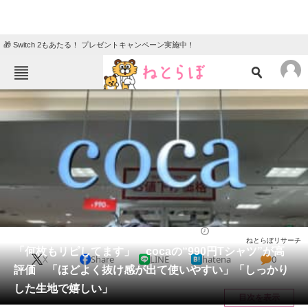
🎁 Switch 2もあたる！ プレゼントキャンペーン実施中！
ねとらぼメニュー
TOP
ニュース
エンタメ
クイズ
グルメ
地域
住まい
教育・育児
動物
リサーチ
ウェア
2025/08/23 15:10（公開）
ねとらぼリサーチ
会員記事
「何枚もリピしてます」 cocaの“990円Tシャツ”が高
X
Share
LINE
hatena
0
評価 「ほどよく抜け感が出て使いやすい」「しっかり
メディア
した生地で嬉しい」
目次を表示
注目記事を集めた総合ページ