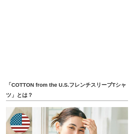
企業向けIT製品の総合サイト
IT製品の技術・比較・事例
製造業のIT導入・活用を支援
モノづくり技術者専門サイト
エレクトロニクス専門サイト
電子設計の基本と応用
「COTTON from the U.S.フレンチスリーブTシャ
エネルギーの専門メディア
ツ」とは？
建設×テクノロジーの最前線
ちょっと気になるネットの話題