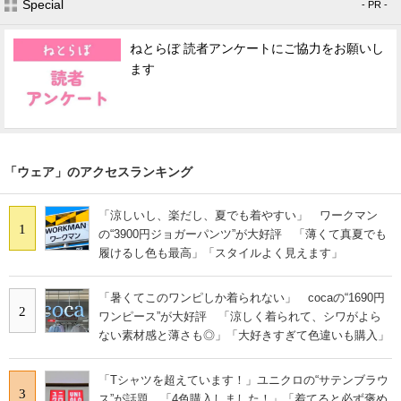
Special
- PR -
ねとらぼ 読者アンケートにご協力をお願いし
ます
「ウェア」のアクセスランキング
「涼しいし、楽だし、夏でも着やすい」 ワークマン
1
の“3900円ジョガーパンツ”が大好評 「薄くて真夏でも
履けるし色も最高」「スタイルよく見えます」
「暑くてこのワンピしか着られない」 cocaの“1690円
2
ワンピース”が大好評 「涼しく着られて、シワがよら
ない素材感と薄さも◎」「大好きすぎて色違いも購入」
「Tシャツを超えています！」ユニクロの“サテンブラウ
3
ス”が話題 「4色購入しました！」「着てると必ず褒め