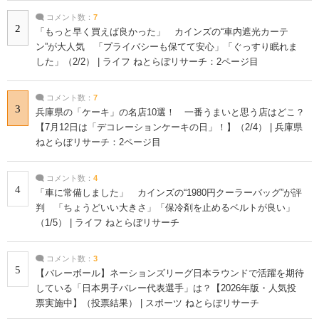
コメント数：
7
2
「もっと早く買えば良かった」 カインズの“車内遮光カーテ
ン”が大人気 「プライバシーも保てて安心」「ぐっすり眠れま
した」（2/2） | ライフ ねとらぼリサーチ：2ページ目
コメント数：
7
3
兵庫県の「ケーキ」の名店10選！ 一番うまいと思う店はどこ？
【7月12日は「デコレーションケーキの日」！】（2/4） | 兵庫県
ねとらぼリサーチ：2ページ目
コメント数：
4
4
「車に常備しました」 カインズの“1980円クーラーバッグ”が評
判 「ちょうどいい大きさ」「保冷剤を止めるベルトが良い」
（1/5） | ライフ ねとらぼリサーチ
コメント数：
3
5
【バレーボール】ネーションズリーグ日本ラウンドで活躍を期待
している「日本男子バレー代表選手」は？【2026年版・人気投
票実施中】（投票結果） | スポーツ ねとらぼリサーチ