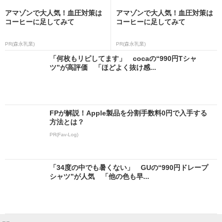
アマゾンで大人気！血圧対策は
アマゾンで大人気！血圧対策は
コーヒーに足してみて
コーヒーに足してみて
PR(森永乳業)
PR(森永乳業)
「何枚もリピしてます」 cocaの“990円Tシャ
ツ”が高評価 「ほどよく抜け感...
FPが解説！Apple製品を分割手数料0円で入手する
方法とは？
PR(Fav-Log)
「34度の中でも暑くない」 GUの“990円ドレープ
シャツ”が人気 「他の色も早...