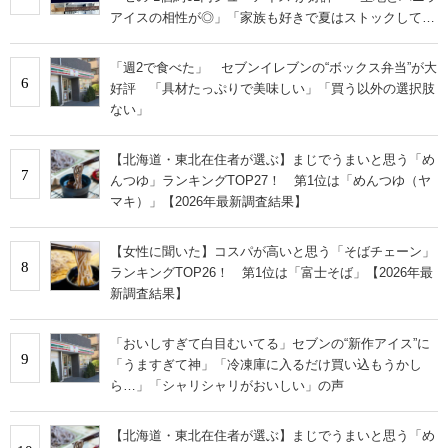
アイスの相性が◎」「家族も好きで夏はストックして
る」
「週2で食べた」 セブンイレブンの“ボックス弁当”が大
6
好評 「具材たっぷりで美味しい」「買う以外の選択肢
ない」
【北海道・東北在住者が選ぶ】まじでうまいと思う「め
7
んつゆ」ランキングTOP27！ 第1位は「めんつゆ（ヤ
マキ）」【2026年最新調査結果】
【女性に聞いた】コスパが高いと思う「そばチェーン」
8
ランキングTOP26！ 第1位は「富士そば」【2026年最
新調査結果】
「おいしすぎて白目むいてる」セブンの“新作アイス”に
9
「うますぎて神」「冷凍庫に入るだけ買い込もうかし
ら…」「シャリシャリがおいしい」の声
【北海道・東北在住者が選ぶ】まじでうまいと思う「め