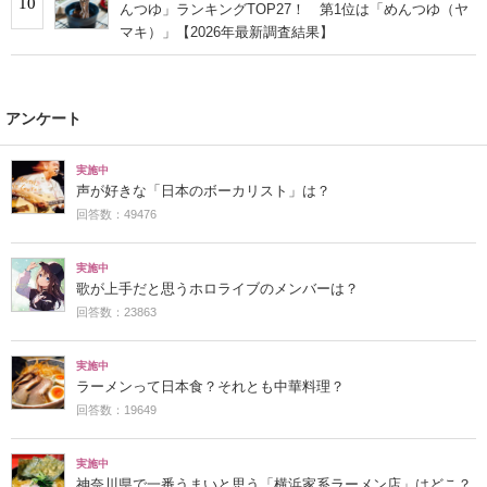
10
んつゆ」ランキングTOP27！ 第1位は「めんつゆ（ヤ
マキ）」【2026年最新調査結果】
アンケート
実施中
声が好きな「日本のボーカリスト」は？
回答数：49476
実施中
歌が上手だと思うホロライブのメンバーは？
回答数：23863
実施中
ラーメンって日本食？それとも中華料理？
回答数：19649
実施中
神奈川県で一番うまいと思う「横浜家系ラーメン店」はどこ？