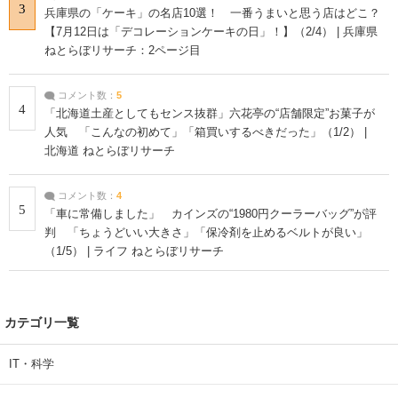
3
兵庫県の「ケーキ」の名店10選！ 一番うまいと思う店はどこ？
【7月12日は「デコレーションケーキの日」！】（2/4） | 兵庫県
ねとらぼリサーチ：2ページ目
コメント数：
5
4
「北海道土産としてもセンス抜群」六花亭の“店舗限定”お菓子が
人気 「こんなの初めて」「箱買いするべきだった」（1/2） |
北海道 ねとらぼリサーチ
コメント数：
4
5
「車に常備しました」 カインズの“1980円クーラーバッグ”が評
判 「ちょうどいい大きさ」「保冷剤を止めるベルトが良い」
（1/5） | ライフ ねとらぼリサーチ
カテゴリ一覧
IT・科学