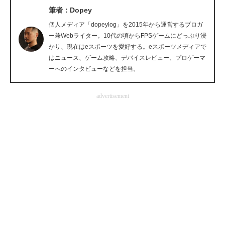
筆者：Dopey
企業向けIT製品の総合サイト
個人メディア「dopeylog」を2015年から運営するブロガ
IT製品の技術・比較・事例
ー兼Webライター。10代の頃からFPSゲームにどっぷり浸
かり、現在はeスポーツを愛好する。eスポーツメディアで
製造業のIT導入・活用を支援
はニュース、ゲーム攻略、デバイスレビュー、プロゲーマ
ーへのインタビューなどを担当。
モノづくり技術者専門サイト
advertisement
エレクトロニクス専門サイト
電子設計の基本と応用
エネルギーの専門メディア
建設×テクノロジーの最前線
ちょっと気になるネットの話題