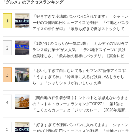
「グルメ」のアクセスランキング
「好きすぎて冷凍庫パンパンに入れてます」 シャトレ
1
ーゼの“1個約61円シューアイス”が好評 「生地とバニラ
アイスの相性が◎」「家族も好きで夏はストックして
る」
「1袋だけのつもりが一気に3袋」 カルディの“598円フ
2
ランス産お菓子”が大人気 「デパ地下スイーツに負け
ぬ美味しさ」「飲み物の相棒にバッチリ」【実食レビュ
ー】
「おいしすぎて白目むいてる」セブンの“新作アイス”に
3
「うますぎて神」「冷凍庫に入るだけ買い込もうかし
ら…」「シャリシャリがおいしい」の声
【関西地方在住者が選ぶ】レトルトとは思えないうまさ
4
の「レトルトカレー」ランキングTOP27！ 第1位は
「こくまろカレー」と「ジャワカレー」【2026年最新調
査結果】
「好きすぎて冷凍庫パンパンに入れてます」 シャトレ
5
ーゼの“1個約61円シューアイス”が好評 「生地とバニラ