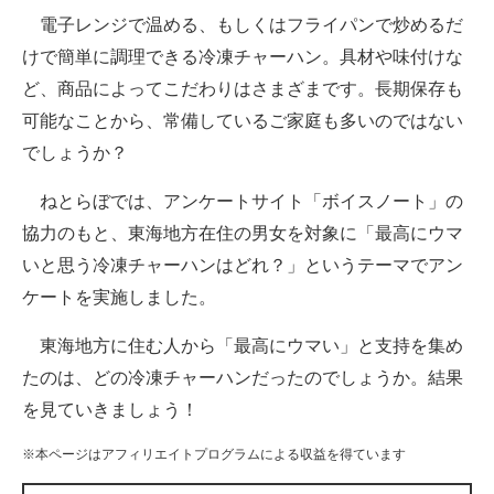
電子レンジで温める、もしくはフライパンで炒めるだ
ITの今と未来を見通す
けで簡単に調理できる冷凍チャーハン。具材や味付けな
ど、商品によってこだわりはさまざまです。長期保存も
スマホと通信の最新トレンド
可能なことから、常備しているご家庭も多いのではない
進化するPCとデバイスの未来
でしょうか？
好きが集まる 比べて選べる
ねとらぼでは、アンケートサイト「ボイスノート」の
協力のもと、東海地方在住の男女を対象に「最高にウマ
ビジネスと働き方のヒント
いと思う冷凍チャーハンはどれ？」というテーマでアン
AI活用のいまが分かる
ケートを実施しました。
企業ITのトレンドを詳説
東海地方に住む人から「最高にウマい」と支持を集め
たのは、どの冷凍チャーハンだったのでしょうか。結果
経営リーダーのコミュニティ
を見ていきましょう！
マーケ×ITの今がよく分かる
※本ページはアフィリエイトプログラムによる収益を得ています
ITエンジニア向け専門サイト