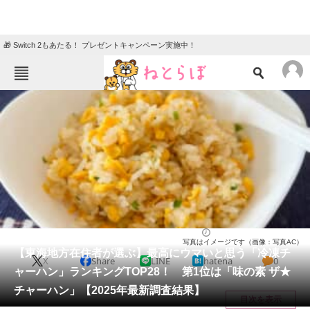
🎁 Switch 2もあたる！ プレゼントキャンペーン実施中！
ねとらぼメニュー
TOP
ニュース
エンタメ
クイズ
グルメ
地域
住まい
教育・育児
動物
リサーチ
グルメ
2025/11/03 19:00（公開）
写真はイメージです（画像：写真AC）
会員記事
【東海地方在住者が選ぶ】最高にウマいと思う「冷凍チ
X
Share
LINE
hatena
0
ャーハン」ランキングTOP28！ 第1位は「味の素 ザ★
メディア
チャーハン」【2025年最新調査結果】
目次を表示
注目記事を集めた総合ページ