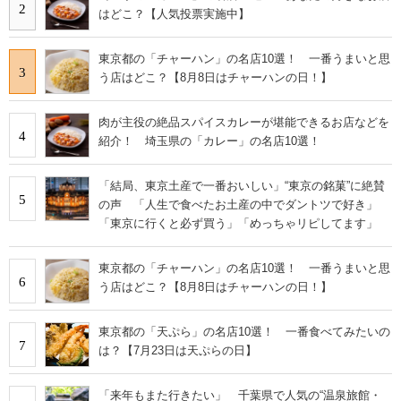
2
はどこ？【人気投票実施中】
東京都の「チャーハン」の名店10選！ 一番うまいと思
3
う店はどこ？【8月8日はチャーハンの日！】
肉が主役の絶品スパイスカレーが堪能できるお店などを
4
紹介！ 埼玉県の「カレー」の名店10選！
「結局、東京土産で一番おいしい」“東京の銘菓”に絶賛
5
の声 「人生で食べたお土産の中でダントツで好き」
「東京に行くと必ず買う」「めっちゃリピしてます」
東京都の「チャーハン」の名店10選！ 一番うまいと思
6
う店はどこ？【8月8日はチャーハンの日！】
東京都の「天ぷら」の名店10選！ 一番食べてみたいの
7
は？【7月23日は天ぷらの日】
「来年もまた行きたい」 千葉県で人気の“温泉旅館・