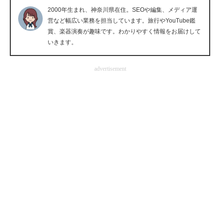
2000年生まれ、神奈川県在住。SEOや編集、メディア運
企業向けIT製品の総合サイト
営など幅広い業務を担当しています。旅行やYouTube鑑
賞、楽器演奏が趣味です。わかりやすく情報をお届けして
IT製品の技術・比較・事例
いきます。
製造業のIT導入・活用を支援
advertisement
モノづくり技術者専門サイト
エレクトロニクス専門サイト
電子設計の基本と応用
エネルギーの専門メディア
建設×テクノロジーの最前線
ちょっと気になるネットの話題