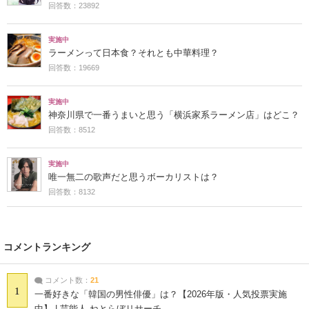
回答数：23892
実施中
ラーメンって日本食？それとも中華料理？
回答数：19669
実施中
神奈川県で一番うまいと思う「横浜家系ラーメン店」はどこ？
回答数：8512
実施中
唯一無二の歌声だと思うボーカリストは？
回答数：8132
コメントランキング
コメント数：
21
1
一番好きな「韓国の男性俳優」は？【2026年版・人気投票実施
中】 | 芸能人 ねとらぼリサーチ