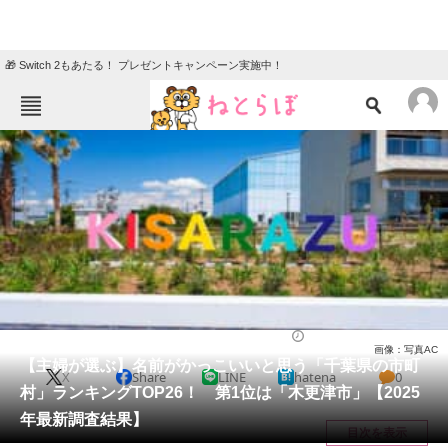
🎁 Switch 2もあたる！ プレゼントキャンペーン実施中！
ねとらぼメニュー
TOP
ニュース
エンタメ
クイズ
グルメ
地域
住まい
教育・育児
動物
リサーチ
千葉県
2025/11/02 20:50（公開）
画像：写真AC
会員記事
【主婦が選ぶ】名前がかっこいいと思う「千葉県の市町
X
Share
LINE
hatena
0
村」ランキングTOP26！ 第1位は「木更津市」【2025
メディア
年最新調査結果】
目次を表示
注目記事を集めた総合ページ