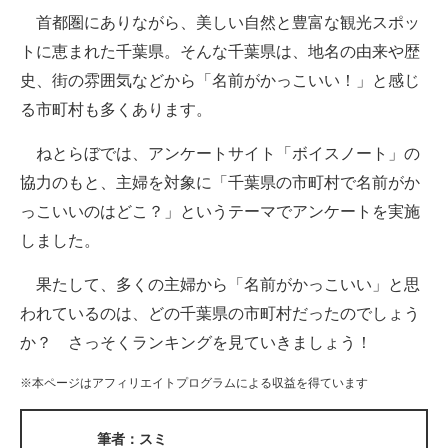
首都圏にありながら、美しい自然と豊富な観光スポッ
ITの今と未来を見通す
トに恵まれた千葉県。そんな千葉県は、地名の由来や歴
史、街の雰囲気などから「名前がかっこいい！」と感じ
スマホと通信の最新トレンド
る市町村も多くあります。
進化するPCとデバイスの未来
ねとらぼでは、アンケートサイト「ボイスノート」の
好きが集まる 比べて選べる
協力のもと、主婦を対象に「千葉県の市町村で名前がか
っこいいのはどこ？」というテーマでアンケートを実施
ビジネスと働き方のヒント
しました。
AI活用のいまが分かる
果たして、多くの主婦から「名前がかっこいい」と思
企業ITのトレンドを詳説
われているのは、どの千葉県の市町村だったのでしょう
か？ さっそくランキングを見ていきましょう！
経営リーダーのコミュニティ
※本ページはアフィリエイトプログラムによる収益を得ています
マーケ×ITの今がよく分かる
ITエンジニア向け専門サイト
筆者：スミ