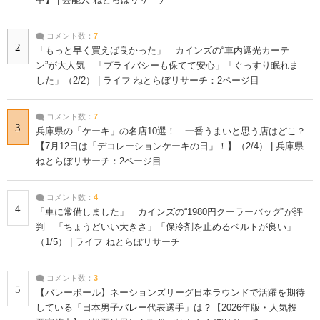
コメント数：
7
2
「もっと早く買えば良かった」 カインズの“車内遮光カーテ
ン”が大人気 「プライバシーも保てて安心」「ぐっすり眠れま
した」（2/2） | ライフ ねとらぼリサーチ：2ページ目
コメント数：
7
3
兵庫県の「ケーキ」の名店10選！ 一番うまいと思う店はどこ？
【7月12日は「デコレーションケーキの日」！】（2/4） | 兵庫県
ねとらぼリサーチ：2ページ目
コメント数：
4
4
「車に常備しました」 カインズの“1980円クーラーバッグ”が評
判 「ちょうどいい大きさ」「保冷剤を止めるベルトが良い」
（1/5） | ライフ ねとらぼリサーチ
コメント数：
3
5
【バレーボール】ネーションズリーグ日本ラウンドで活躍を期待
している「日本男子バレー代表選手」は？【2026年版・人気投