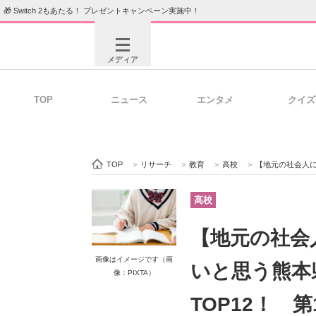
🎁 Switch 2もあたる！ プレゼントキャンペーン実施中！
メディア
TOP
ニュース
エンタメ
クイズ
注目記事を集めた総合ページ
ITの今
TOP
>
リサーチ
>
教育
>
高校
>
【地元の社会人に聞いた】「
ビジネスと働き方のヒント
AI活用
高校
【地元の社会
ITエンジニア向け専門サイト
企業向けI
画像はイメージです（画
いと思う熊本
像：PIXTA）
TOP12！ 