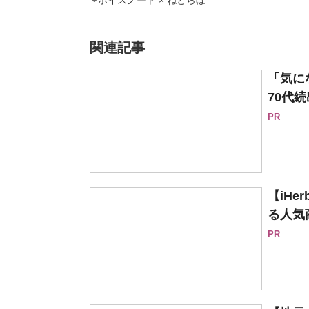
ボイスノート × ねとらぼ
関連記事
「気に
70代続
PR
【iH
る人気
PR