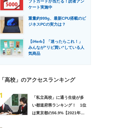
フトカードが当たる！読者アン
門メディア
建設×テクノロジーの最前線
ケート実施中
重量約999g、最新CPU搭載のビ
ジネスPCの実力は？
【iHerb】「迷ったらこれ！」
みんなが"リピ買い"している人
気商品
「高校」のアクセスランキング
1
「私立高校」に通う生徒が多
い都道府県ランキング！ 1位
は東京都の56.9%【2021年速
報値】