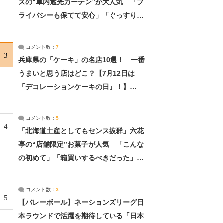
ズの“車内遮光カーテン”が大人気 「プ
ライバシーも保てて安心」「ぐっすり眠
れました」（2/2） | ライフ ねとらぼリ
サーチ：2ページ目
コメント数：
7
3
兵庫県の「ケーキ」の名店10選！ 一番
うまいと思う店はどこ？【7月12日は
「デコレーションケーキの日」！】
（2/4） | 兵庫県 ねとらぼリサーチ：2ペ
ージ目
コメント数：
5
4
「北海道土産としてもセンス抜群」六花
亭の“店舗限定”お菓子が人気 「こんな
の初めて」「箱買いするべきだった」
（1/2） | 北海道 ねとらぼリサーチ
コメント数：
3
5
【バレーボール】ネーションズリーグ日
本ラウンドで活躍を期待している「日本