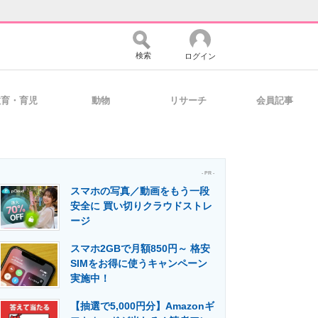
検索
ログイン
教育・育児
動物
リサーチ
会員記事
バイスの未来
好きが集まる 比べて選べる
- PR -
スマホの写真／動画をもう一段
コミュニティ
マーケ×ITの今がよく分かる
安全に 買い切りクラウドストレ
ージ
スマホ2GBで月額850円～ 格安
・活用を支援
SIMをお得に使うキャンペーン
実施中！
【抽選で5,000円分】Amazonギ