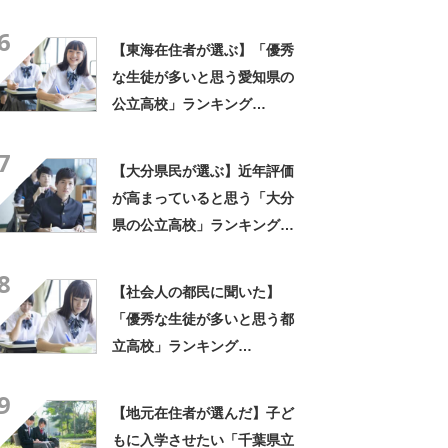
TOP30！ 第1位は「日比谷
6
高校」【2025年最新調査結
【東海在住者が選ぶ】「優秀
果】
な生徒が多いと思う愛知県の
公立高校」ランキング
TOP28！ 第1位は「旭丘高
7
校」【2月22日は愛知県公立
【大分県民が選ぶ】近年評価
高校の入試日】
が高まっていると思う「大分
県の公立高校」ランキング
TOP9！ 第1位は「大分舞鶴
8
高校」【2025年最新調査結
【社会人の都民に聞いた】
果】
「優秀な生徒が多いと思う都
立高校」ランキング
TOP28！ 第1位は「日比谷
9
高校」【2026年最新調査結
【地元在住者が選んだ】子ど
果】
もに入学させたい「千葉県立