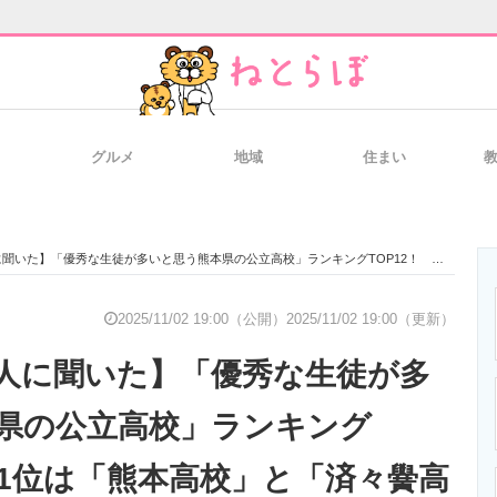
グルメ
地域
住まい
と未来を見通す
スマホと通信の最新トレンド
進化するPCとデ
優秀な生徒が多いと思う熊本県の公立高校」ランキングTOP12！ 第1位は「熊本高校」と「済々黌高校」【2025年最新調査結果】
のいまが分かる
企業ITのトレンドを詳説
経営リーダーの
2025/11/02 19:00（公開）
2025/11/02 19:00（更新）
人に聞いた】「優秀な生徒が多
T製品の総合サイト
IT製品の技術・比較・事例
製造業のIT導入
県の公立高校」ランキング
第1位は「熊本高校」と「済々黌高