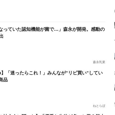
なっていた認知機能が菌で…」森永が開発。感動の
出
森永乳業
erb】「迷ったらこれ！」みんなが"リピ買い"してい
商品
ねとらぼ