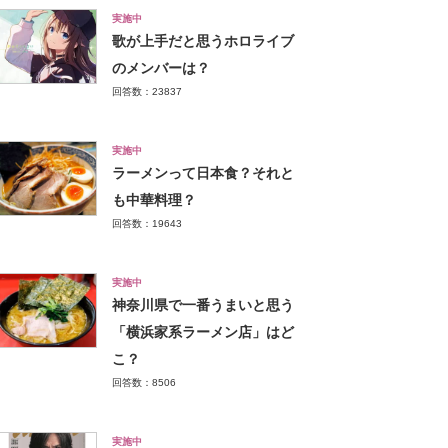
実施中
歌が上手だと思うホロライブ
のメンバーは？
回答数：23837
実施中
ラーメンって日本食？それと
も中華料理？
回答数：19643
実施中
神奈川県で一番うまいと思う
「横浜家系ラーメン店」はど
こ？
回答数：8506
実施中