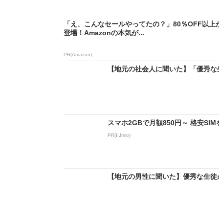
「え、こんなセールやってたの？」80％OFF以上
登場！Amazonの本気が...
PR(Amazon)
【地元の社会人に聞いた】「優秀な生
スマホ2GBで月額850円～ 格安S
PR(IIJmio)
【地元の男性に聞いた】優秀な生徒が