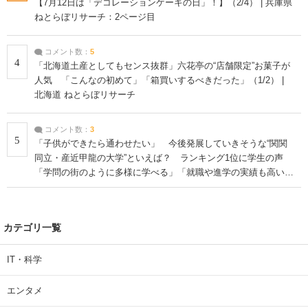
【7月12日は「デコレーションケーキの日」！】（2/4） | 兵庫県
ねとらぼリサーチ：2ページ目
コメント数：
5
4
「北海道土産としてもセンス抜群」六花亭の“店舗限定”お菓子が
人気 「こんなの初めて」「箱買いするべきだった」（1/2） |
北海道 ねとらぼリサーチ
コメント数：
3
5
「子供ができたら通わせたい」 今後発展していきそうな“関関
同立・産近甲龍の大学”といえば？ ランキング1位に学生の声
「学問の街のように多様に学べる」「就職や進学の実績も高い」
| 大学 ねとらぼリサーチ
カテゴリ一覧
IT・科学
エンタメ