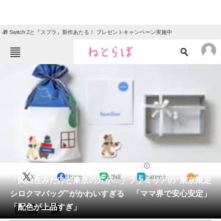
🎁 Switch 2と『スプラ』新作あたる！ プレゼントキャンペーン実施中
ねとらぼメニュー
TOP
ニュース
エンタメ
クイズ
グルメ
地域
住まい
教育・育児
動物
リサーチ
ファッション
2025/11/04 14:00（公開）
X
Share
LINE
hatena
0
会員記事
「関西住みだけど東京の方が…」ファミリアの“東京限定
シロクマバッグ”がかわいすぎる 「ママ界で安心安定」
メディア
画像一覧
「配色が上品すぎ」
注目記事を集めた総合ページ