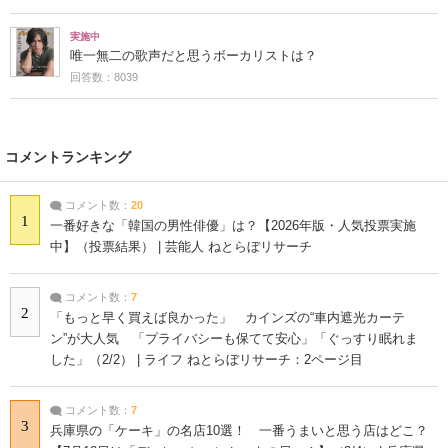
実施中
唯一無二の歌声だと思うボーカリストは？
回答数：8039
コメントランキング
コメント数：
20
1
一番好きな「韓国の男性俳優」は？【2026年版・人気投票実施
中】（投票結果） | 芸能人 ねとらぼリサーチ
コメント数：
7
2
「もっと早く買えば良かった」 カインズの“車内遮光カーテ
ン”が大人気 「プライバシーも保てて安心」「ぐっすり眠れま
した」（2/2） | ライフ ねとらぼリサーチ：2ページ目
コメント数：
7
3
兵庫県の「ケーキ」の名店10選！ 一番うまいと思う店はどこ？