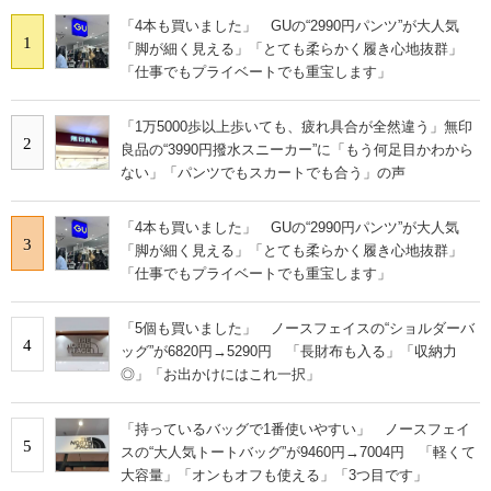
「4本も買いました」 GUの“2990円パンツ”が大人気
1
「脚が細く見える」「とても柔らかく履き心地抜群」
「仕事でもプライベートでも重宝します」
「1万5000歩以上歩いても、疲れ具合が全然違う」無印
2
良品の“3990円撥水スニーカー”に「もう何足目かわから
ない」「パンツでもスカートでも合う」の声
「4本も買いました」 GUの“2990円パンツ”が大人気
3
「脚が細く見える」「とても柔らかく履き心地抜群」
「仕事でもプライベートでも重宝します」
「5個も買いました」 ノースフェイスの“ショルダーバ
4
ッグ”が6820円→5290円 「長財布も入る」「収納力
◎」「お出かけにはこれ一択」
「持っているバッグで1番使いやすい」 ノースフェイ
5
スの“大人気トートバッグ”が9460円→7004円 「軽くて
大容量」「オンもオフも使える」「3つ目です」