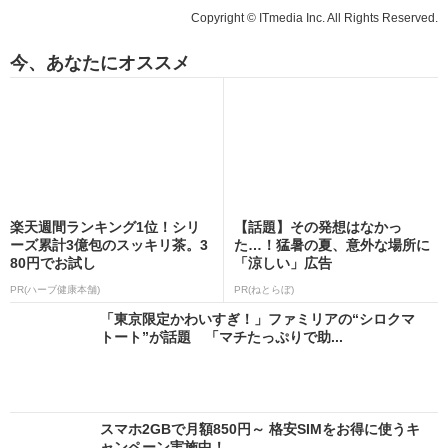
Copyright © ITmedia Inc. All Rights Reserved.
今、あなたにオススメ
楽天週間ランキング1位！シリ
【話題】その発想はなかっ
ーズ累計3億包のスッキリ茶。3
た…！猛暑の夏、意外な場所に
80円でお試し
「涼しい」広告
PR(ハーブ健康本舗)
PR(ねとらぼ)
「東京限定かわいすぎ！」ファミリアの“シロクマ
トート”が話題 「マチたっぷりで助...
スマホ2GBで月額850円～ 格安SIMをお得に使うキ
ャンペーン実施中！