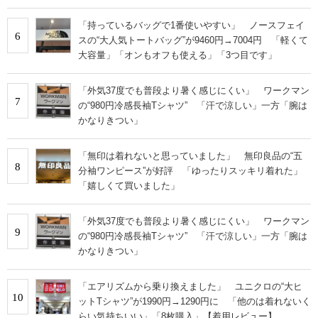
「持っているバッグで1番使いやすい」 ノースフェイ
6
スの“大人気トートバッグ”が9460円→7004円 「軽くて
大容量」「オンもオフも使える」「3つ目です」
「外気37度でも普段より暑く感じにくい」 ワークマン
7
の“980円冷感長袖Tシャツ” 「汗で涼しい」一方「腕は
かなりきつい」
「無印は着れないと思っていました」 無印良品の“五
8
分袖ワンピース”が好評 「ゆったりスッキリ着れた」
「嬉しくて買いました」
「外気37度でも普段より暑く感じにくい」 ワークマン
9
の“980円冷感長袖Tシャツ” 「汗で涼しい」一方「腕は
かなりきつい」
「エアリズムから乗り換えました」 ユニクロの“大ヒ
10
ットTシャツ”が1990円→1290円に 「他のは着れないく
らい気持ちいい」「8枚購入」【着用レビュー】