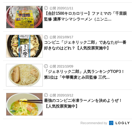
公開 2020/11/11
【合計1500キロカロリー】ファミマの「千里眼
監修 濃厚マシマシラーメン（ニンニ...
公開 2021/09/17
コンビニ「ジェネリック二郎」であなたが一番
好きなのはどれ？【人気投票実施中】
公開 2021/10/09
「ジェネリック二郎」人気ランキングTOP3！
第1位は「中華蕎麦とみ田監修 三代...
公開 2020/10/12
最強のコンビニ冷凍ラーメンを決めようぜ！
【人気投票実施中】
Recommended by