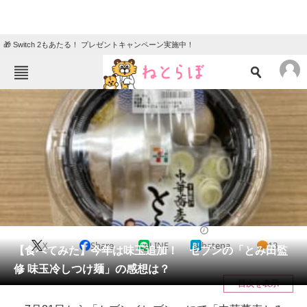
🎁 Switch 2もあたる！ プレゼントキャンペーン実施中！
ねとらぼメニュー
TOP
ニュース
エンタメ
クイズ
グルメ
地域
住まい
教育・育児
動物
リサーチ
コンビニ飯
2020/07/17 20:30（公開）
X
Share
LINE
hatena
13
会員記事
【食べてみた】今年は味玉追加！ セブンの「とみ田監
修 味玉冷しつけ麺」の感想は？
メディア
目次を表示
注目記事を集めた総合ページ