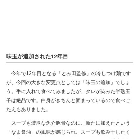
企業向けIT製品の総合サイト
IT製品の技術・比較・事例
製造業のIT導入・活用を支援
モノづくり技術者専門サイト
味玉が追加された12年目
エレクトロニクス専門サイト
今年で12年目となる「とみ田監修」の冷しつけ麺です
電子設計の基本と応用
が、今回の大きな変更点としては「味玉の追加」でしょ
エネルギーの専門メディア
う。手に入れて食べてみましたが、タレが染みた半熟玉
子は絶品です。白身がきちんと固まっているので食べご
建設×テクノロジーの最前線
たえもありました。
ちょっと気になるネットの話題
スープも濃厚な魚介豚骨なのに、新たに加えたという
「なま醤油」の風味が感じられ、スープも飲み干したく