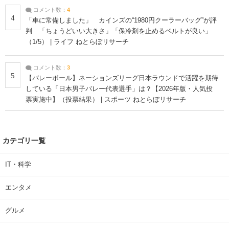
コメント数：
4
4
「車に常備しました」 カインズの“1980円クーラーバッグ”が評
判 「ちょうどいい大きさ」「保冷剤を止めるベルトが良い」
（1/5） | ライフ ねとらぼリサーチ
コメント数：
3
5
【バレーボール】ネーションズリーグ日本ラウンドで活躍を期待
している「日本男子バレー代表選手」は？【2026年版・人気投
票実施中】（投票結果） | スポーツ ねとらぼリサーチ
カテゴリ一覧
IT・科学
エンタメ
グルメ