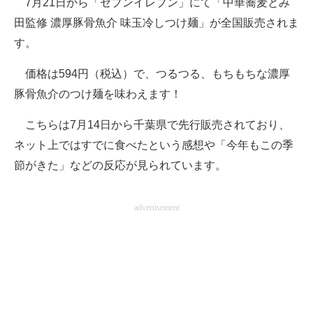
7月21日から「セブンイレブン」にて「中華蕎麦とみ
田監修 濃厚豚骨魚介 味玉冷しつけ麺」が全国販売されま
ITの今と未来を見通す
す。
スマホと通信の最新トレンド
価格は594円（税込）で、つるつる、もちもちな濃厚
進化するPCとデバイスの未来
豚骨魚介のつけ麺を味わえます！
好きが集まる 比べて選べる
こちらは7月14日から千葉県で先行販売されており、
ネット上ではすでに食べたという感想や「今年もこの季
ビジネスと働き方のヒント
節がきた」などの反応が見られています。
AI活用のいまが分かる
advertisement
企業ITのトレンドを詳説
経営リーダーのコミュニティ
マーケ×ITの今がよく分かる
ITエンジニア向け専門サイト