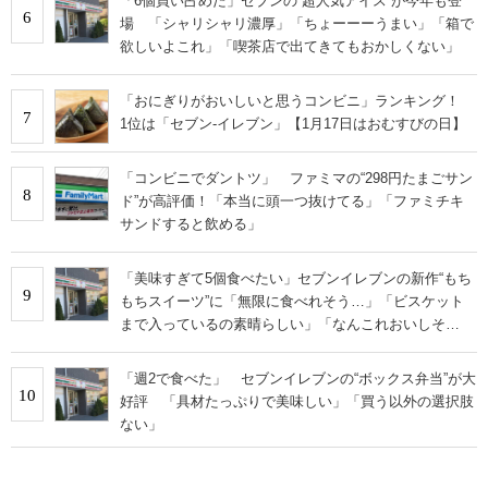
「6個買い占めた」セブンの“超人気アイス”が今年も登
6
場 「シャリシャリ濃厚」「ちょーーーうまい」「箱で
欲しいよこれ」「喫茶店で出てきてもおかしくない」
「おにぎりがおいしいと思うコンビニ」ランキング！
7
1位は「セブン-イレブン」【1月17日はおむすびの日】
「コンビニでダントツ」 ファミマの“298円たまごサン
8
ド”が高評価！「本当に頭一つ抜けてる」「ファミチキ
サンドすると飲める」
「美味すぎて5個食べたい」セブンイレブンの新作“もち
9
もちスイーツ”に「無限に食べれそう…」「ビスケット
まで入っているの素晴らしい」「なんこれおいしそ
ー！」の声
「週2で食べた」 セブンイレブンの“ボックス弁当”が大
10
好評 「具材たっぷりで美味しい」「買う以外の選択肢
ない」