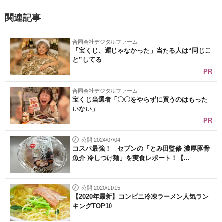
関連記事
合同会社デジタルファーム
「宝くじ、運じゃなかった」当たる人は“同じこ
と”してる
PR
合同会社デジタルファーム
宝くじ当選者「〇〇をやらずに買うのはもった
いない」
PR
公開 2024/07/04
コスパ最強！ セブンの「とみ田監修 濃厚豚骨
魚介 冷しつけ麺」を実食レポート！【...
公開 2020/11/15
【2020年最新】コンビニ冷凍ラーメン人気ラン
キングTOP10