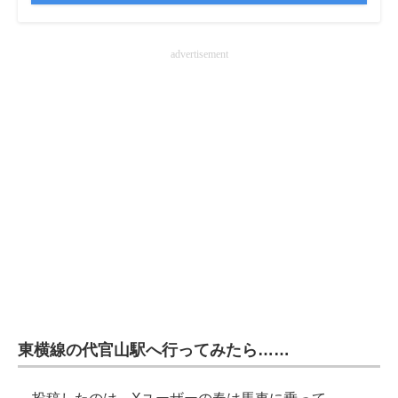
企業向けIT製品の総合サイト
advertisement
IT製品の技術・比較・事例
製造業のIT導入・活用を支援
モノづくり技術者専門サイト
エレクトロニクス専門サイト
電子設計の基本と応用
エネルギーの専門メディア
建設×テクノロジーの最前線
ちょっと気になるネットの話題
東横線の代官山駅へ行ってみたら……