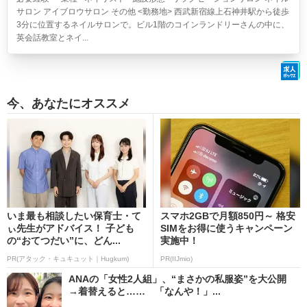
サロン アイブロウサロン その他 <勤務地> 西武新宿線上石神井駅から徒歩
3分に位置するネイルサロンで。ビル1階のコインランドリーさんの中に、
英会話教室とネイ...
今、あなたにオススメ
いま最も相談したい保育士・て
スマホ2GBで月額850円～ 格安
ぃ先生がアドバイス！ 子ども
SIMをお得に使うキャンペーン
の“おてつだい”に、どん...
実施中！
PR(アタック・キュキュット｜Hugkum)
PR(IIJmio)
ANAの「女性2人組」、“まさかの私服姿”を大公開
→着替えると…… 「なんや！」...