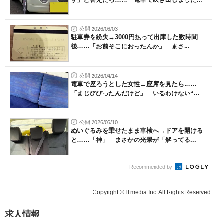
公開 2026/06/03
駐車券を紛失→3000円払って出庫した数時間
後……「お前そこにおったんか」 まさ...
公開 2026/04/14
電車で座ろうとした女性→座席を見たら……
「まじびびったんだけど」 いるわけない“...
公開 2026/06/10
ぬいぐるみを乗せたまま車検へ→ドアを開ける
と……「神」 まさかの光景が「解ってる...
Recommended by
Copyright © ITmedia Inc. All Rights Reserved.
求人情報