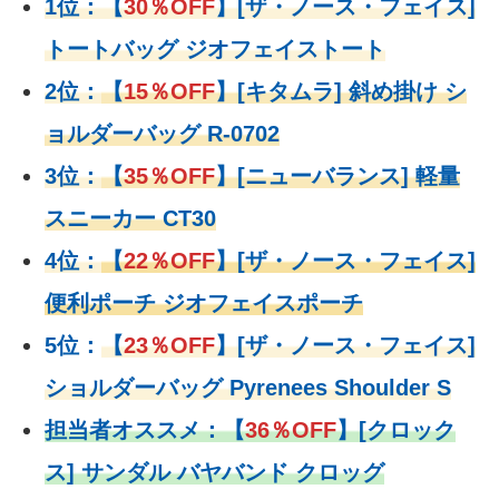
1位：
【
30％OFF
】
[ザ・ノース・フェイス]
トートバッグ ジオフェイストート
2位：
【
15％OFF
】
[キタムラ] 斜め掛け シ
ョルダーバッグ R-0702
3位：
【
35％OFF
】[ニューバランス] 軽量
スニーカー CT30
4位：
【
22％OFF
】
[ザ・ノース・フェイス]
便利ポーチ ジオフェイスポーチ
5位：
【
23％OFF
】
[ザ・ノース・フェイス]
ショルダーバッグ Pyrenees Shoulder S
担当者オススメ：
【
36％OFF
】
[クロック
ス] サンダル バヤバンド クロッグ