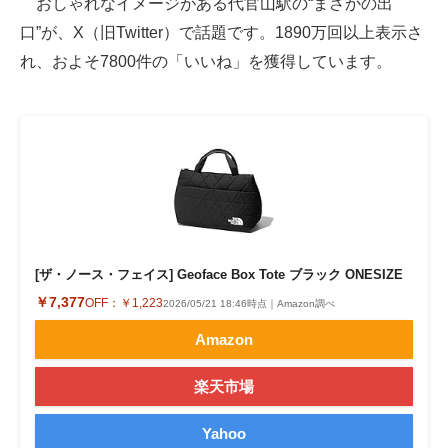
おしゃれなイメージがある代官山駅の“まさかの出
口”が、X（旧Twitter）で話題です。1890万回以上表示さ
ITの今と未来を見通す
れ、およそ7800件の「いいね」を獲得しています。
スマホと通信の最新トレンド
進化するPCとデバイスの未来
好きが集まる 比べて選べる
ビジネスと働き方のヒント
AI活用のいまが分かる
[ザ・ノース・フェイス] Geoface Box Tote ブラック ONESIZE
企業ITのトレンドを詳説
￥7,377
OFF：
￥1,223
2026/05/21 18:46時点｜Amazon調べ
Amazon
経営リーダーのコミュニティ
楽天市場
マーケ×ITの今がよく分かる
ITエンジニア向け専門サイト
Yahoo