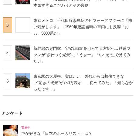
本気すぎるこだわりとその裏側
東京メトロ、千代田線湯島駅のビフォーアフターに「怖
3
い気がします」 1969年建設当時の車両にも反響「お
ぉ、5000系だ」
新幹線の専門家、“謎の車両”を狙って大宮駅へ→鉄道フ
4
ァンが“ざわつく光景”に「うぉー」「いつか生で見てみ
たい」
東京駅の大屋根、実は…… 外観からは想像できな
5
い“驚きの光景”が750万表示 「初めてみた」「知らなか
ったです！」
アンケート
実施中
声が好きな「日本のボーカリスト」は？