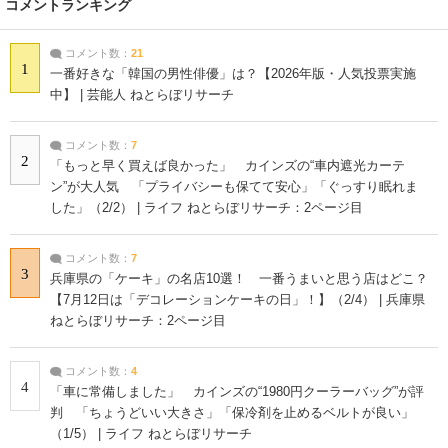
コメントランキング
コメント数：
21
1
一番好きな「韓国の男性俳優」は？【2026年版・人気投票実施
中】 | 芸能人 ねとらぼリサーチ
コメント数：
7
2
「もっと早く買えば良かった」 カインズの“車内遮光カーテ
ン”が大人気 「プライバシーも保てて安心」「ぐっすり眠れま
した」（2/2） | ライフ ねとらぼリサーチ：2ページ目
コメント数：
7
3
兵庫県の「ケーキ」の名店10選！ 一番うまいと思う店はどこ？
【7月12日は「デコレーションケーキの日」！】（2/4） | 兵庫県
ねとらぼリサーチ：2ページ目
コメント数：
4
4
「車に常備しました」 カインズの“1980円クーラーバッグ”が評
判 「ちょうどいい大きさ」「保冷剤を止めるベルトが良い」
（1/5） | ライフ ねとらぼリサーチ