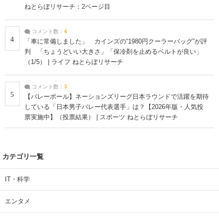
ねとらぼリサーチ：2ページ目
コメント数：
4
4
「車に常備しました」 カインズの“1980円クーラーバッグ”が評
判 「ちょうどいい大きさ」「保冷剤を止めるベルトが良い」
（1/5） | ライフ ねとらぼリサーチ
コメント数：
3
5
【バレーボール】ネーションズリーグ日本ラウンドで活躍を期待
している「日本男子バレー代表選手」は？【2026年版・人気投
票実施中】（投票結果） | スポーツ ねとらぼリサーチ
カテゴリ一覧
IT・科学
エンタメ