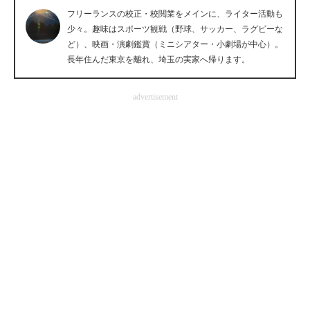
フリーランスの校正・校閲業をメインに、ライター活動も
企業向けIT製品の総合サイト
少々。趣味はスポーツ観戦（野球、サッカー、ラグビーな
ど）、映画・演劇鑑賞（ミニシアター・小劇場が中心）。
IT製品の技術・比較・事例
長年住んだ東京を離れ、埼玉の実家へ帰ります。
製造業のIT導入・活用を支援
advertisement
モノづくり技術者専門サイト
エレクトロニクス専門サイト
電子設計の基本と応用
エネルギーの専門メディア
建設×テクノロジーの最前線
ちょっと気になるネットの話題