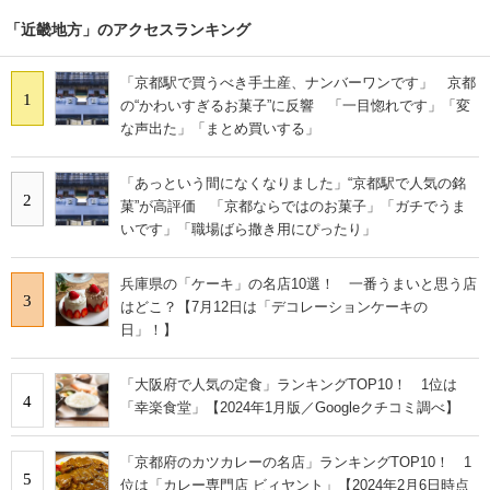
「近畿地方」のアクセスランキング
「京都駅で買うべき手土産、ナンバーワンです」 京都
1
の“かわいすぎるお菓子”に反響 「一目惚れです」「変
な声出た」「まとめ買いする」
「あっという間になくなりました」“京都駅で人気の銘
2
菓”が高評価 「京都ならではのお菓子」「ガチでうま
いです」「職場ばら撒き用にぴったり」
兵庫県の「ケーキ」の名店10選！ 一番うまいと思う店
3
はどこ？【7月12日は「デコレーションケーキの
日」！】
「大阪府で人気の定食」ランキングTOP10！ 1位は
4
「幸楽食堂」【2024年1月版／Googleクチコミ調べ】
「京都府のカツカレーの名店」ランキングTOP10！ 1
5
位は「カレー専門店 ビィヤント」【2024年2月6日時点