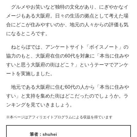
グルメやお笑いなど独特の文化があり、にぎやかなイ
ITの今と未来を見通す
メージもある大阪府。日々の生活の拠点として考えた場
合にどこが住みやすいのか、地元の人々からの評価も気
スマホと通信の最新トレンド
になるところです。
進化するPCとデバイスの未来
ねとらぼでは、アンケートサイト「ボイスノート」の
好きが集まる 比べて選べる
協力のもと、大阪府在住の60代を対象に「本当に住みや
すいと思う大阪府の街はどこ？」というテーマでアンケ
ビジネスと働き方のヒント
ートを実施しました。
AI活用のいまが分かる
地元である大阪府に住む60代の人から「本当に住みや
企業ITのトレンドを詳説
すい」と支持を集めた街はどこだったのでしょうか。ラ
ンキングを見ていきましょう。
経営リーダーのコミュニティ
※本ページはアフィリエイトプログラムによる収益を得ています
マーケ×ITの今がよく分かる
ITエンジニア向け専門サイト
筆者：shuhei