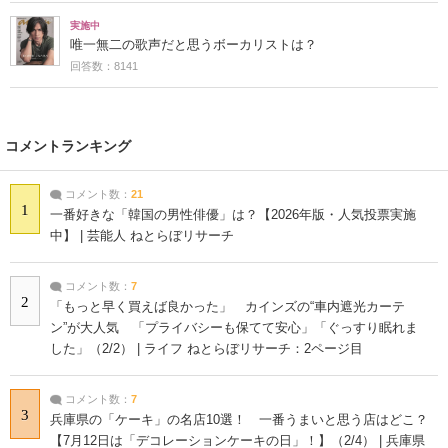
実施中
唯一無二の歌声だと思うボーカリストは？
回答数：8141
コメントランキング
コメント数：
21
1
一番好きな「韓国の男性俳優」は？【2026年版・人気投票実施
中】 | 芸能人 ねとらぼリサーチ
コメント数：
7
2
「もっと早く買えば良かった」 カインズの“車内遮光カーテ
ン”が大人気 「プライバシーも保てて安心」「ぐっすり眠れま
した」（2/2） | ライフ ねとらぼリサーチ：2ページ目
コメント数：
7
3
兵庫県の「ケーキ」の名店10選！ 一番うまいと思う店はどこ？
【7月12日は「デコレーションケーキの日」！】（2/4） | 兵庫県