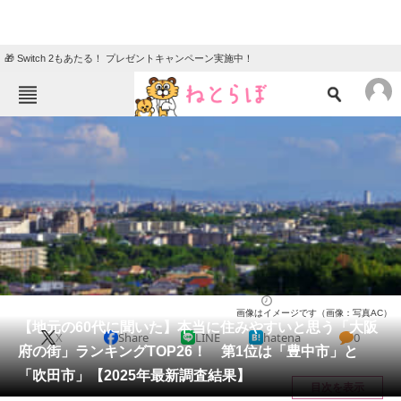
🎁 Switch 2もあたる！ プレゼントキャンペーン実施中！
ねとらぼメニュー
TOP
ニュース
エンタメ
クイズ
グルメ
地域
住まい
教育・育児
動物
リサーチ
大阪府
2025/12/14 11:00（公開）
画像はイメージです（画像：写真AC）
会員記事
【地元の60代に聞いた】本当に住みやすいと思う「大阪
X
Share
LINE
hatena
0
府の街」ランキングTOP26！ 第1位は「豊中市」と
メディア
「吹田市」【2025年最新調査結果】
目次を表示
注目記事を集めた総合ページ