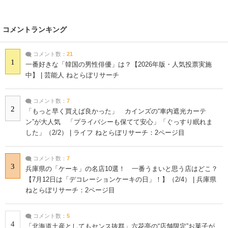
コメントランキング
コメント数：
21
1
一番好きな「韓国の男性俳優」は？【2026年版・人気投票実施
中】 | 芸能人 ねとらぼリサーチ
コメント数：
7
2
「もっと早く買えば良かった」 カインズの“車内遮光カーテ
ン”が大人気 「プライバシーも保てて安心」「ぐっすり眠れま
した」（2/2） | ライフ ねとらぼリサーチ：2ページ目
コメント数：
7
3
兵庫県の「ケーキ」の名店10選！ 一番うまいと思う店はどこ？
【7月12日は「デコレーションケーキの日」！】（2/4） | 兵庫県
ねとらぼリサーチ：2ページ目
コメント数：
5
4
「北海道土産としてもセンス抜群」六花亭の“店舗限定”お菓子が