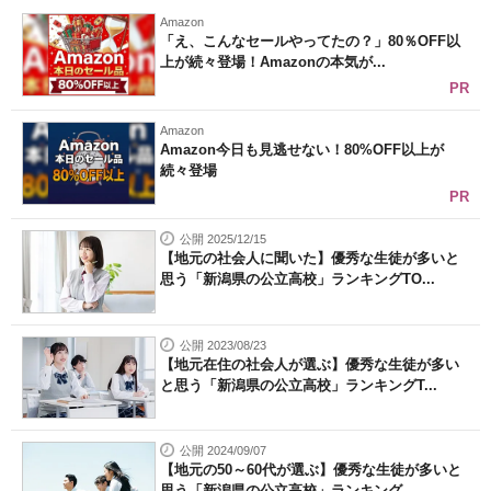
Amazon
「え、こんなセールやってたの？」80％OFF以
上が続々登場！Amazonの本気が...
PR
Amazon
Amazon今日も見逃せない！80%OFF以上が
続々登場
PR
公開 2025/12/15
【地元の社会人に聞いた】優秀な生徒が多いと
思う「新潟県の公立高校」ランキングTO...
公開 2023/08/23
【地元在住の社会人が選ぶ】優秀な生徒が多い
と思う「新潟県の公立高校」ランキングT...
公開 2024/09/07
【地元の50～60代が選ぶ】優秀な生徒が多いと
思う「新潟県の公立高校」ランキング...