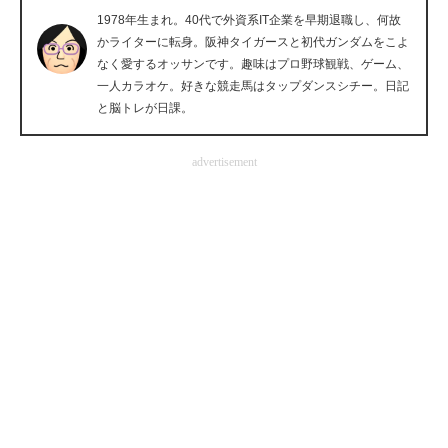
1978年生まれ。40代で外資系IT企業を早期退職し、何故
企業向けIT製品の総合サイト
かライターに転身。阪神タイガースと初代ガンダムをこよ
なく愛するオッサンです。趣味はプロ野球観戦、ゲーム、
IT製品の技術・比較・事例
一人カラオケ。好きな競走馬はタップダンスシチー。日記
と脳トレが日課。
製造業のIT導入・活用を支援
モノづくり技術者専門サイト
advertisement
エレクトロニクス専門サイト
電子設計の基本と応用
エネルギーの専門メディア
建設×テクノロジーの最前線
ちょっと気になるネットの話題