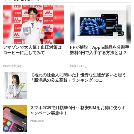
アマゾンで大人気！血圧対策は
FPが解説！Apple製品を分割手
コーヒーに足してみて
数料0円で入手する方法とは？
PR(森永乳業)
PR(Fav-Log)
【地元の社会人に聞いた】優秀な生徒が多いと思う
「新潟県の公立高校」ランキングTO...
スマホ2GBで月額850円～ 格安SIMをお得に使うキ
ャンペーン実施中！
PR(IIJmio)