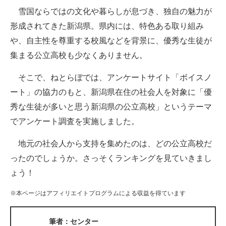
雪国ならではの文化や暮らしが息づき、独自の魅力が
ITの今と未来を見通す
形成されてきた新潟県。県内には、特色ある取り組み
や、自主性を尊重する校風などを背景に、優秀な生徒が
スマホと通信の最新トレンド
集まる公立高校も少なくありません。
進化するPCとデバイスの未来
そこで、ねとらぼでは、アンケートサイト「ボイスノ
好きが集まる 比べて選べる
ート」の協力のもと、新潟県在住の社会人を対象に「優
秀な生徒が多いと思う新潟県の公立高校」というテーマ
ビジネスと働き方のヒント
でアンケート調査を実施しました。
AI活用のいまが分かる
地元の社会人から支持を集めたのは、どの公立高校だ
企業ITのトレンドを詳説
ったのでしょうか。さっそくランキングを見ていきまし
ょう！
経営リーダーのコミュニティ
※本ページはアフィリエイトプログラムによる収益を得ています
マーケ×ITの今がよく分かる
ITエンジニア向け専門サイト
筆者：センター