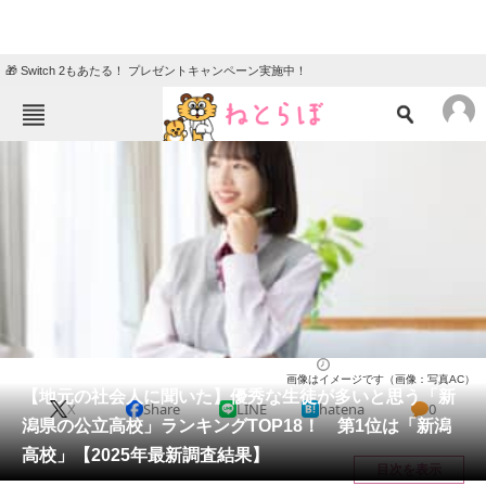
🎁 Switch 2もあたる！ プレゼントキャンペーン実施中！
ねとらぼメニュー
TOP
ニュース
エンタメ
クイズ
グルメ
地域
住まい
教育・育児
動物
リサーチ
高校
2025/12/15 07:30（公開）
画像はイメージです（画像：写真AC）
会員記事
【地元の社会人に聞いた】優秀な生徒が多いと思う「新
X
Share
LINE
hatena
0
潟県の公立高校」ランキングTOP18！ 第1位は「新潟
メディア
高校」【2025年最新調査結果】
目次を表示
注目記事を集めた総合ページ