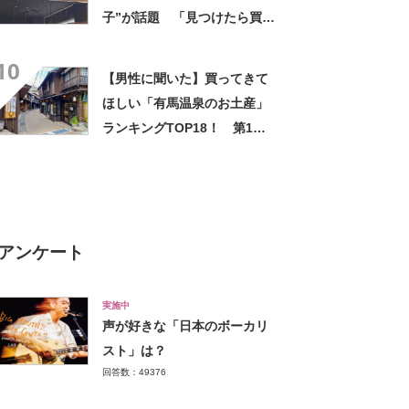
子”が話題 「見つけたら買う
べき」「無限に食べられる」
10
【実食レビュー】
【男性に聞いた】買ってきて
ほしい「有馬温泉のお土産」
ランキングTOP18！ 第1位
は「有馬ロール（カフェ・
ド・ボウ）」【2026年最新調
査結果】
アンケート
実施中
声が好きな「日本のボーカリ
スト」は？
回答数：49376