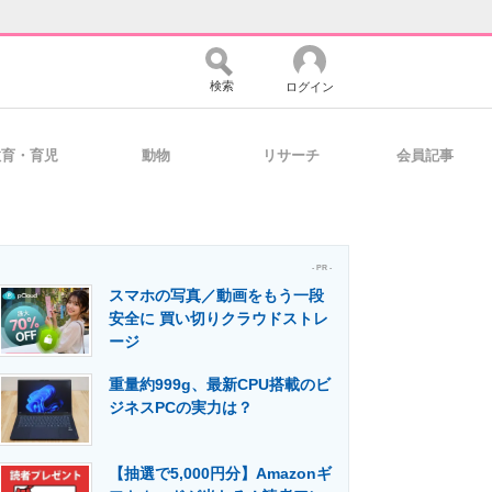
検索
ログイン
教育・育児
動物
リサーチ
会員記事
バイスの未来
好きが集まる 比べて選べる
- PR -
スマホの写真／動画をもう一段
コミュニティ
マーケ×ITの今がよく分かる
安全に 買い切りクラウドストレ
ージ
重量約999g、最新CPU搭載のビ
・活用を支援
ジネスPCの実力は？
【抽選で5,000円分】Amazonギ