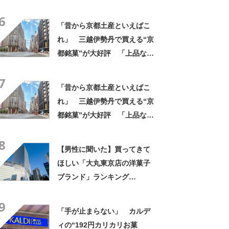
「笹だんご（田中屋本店）」
6
【2026年最新調査結果】
「昔から京都土産といえばこ
れ」 三越伊勢丹で買える“京
都銘菓”が大好評 「上品な甘
みで美味しい」「毎年買って
7
ます！」
「昔から京都土産といえばこ
れ」 三越伊勢丹で買える“京
都銘菓”が大好評 「上品な甘
みで美味しい」「毎年買って
8
ます！」
【男性に聞いた】買ってきて
ほしい「大丸東京店の洋菓子
ブランド」ランキング
TOP30！ 第1位は「ゴディ
9
バ」【2026年最新調査結果】
「手が止まらない」 カルデ
ィの“192円カリカリお菓