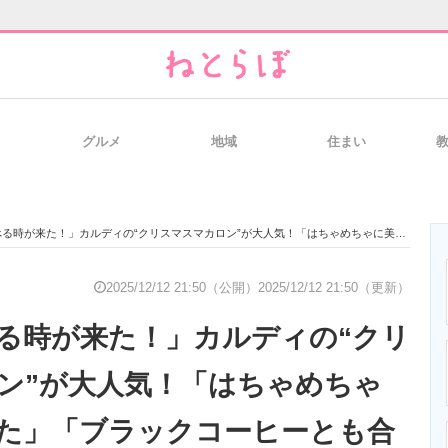
グルメ
地域
住まい
と未来を見通す
スマホと通信の最新トレンド
進化するPCとデ
が来た！」カルディの“クリスマスマカロン”が大人気！「はちゃめちゃに美味しかった」「ブラックコーヒーとも合う！」
のいまが分かる
企業ITのトレンドを詳説
経営リーダーの
2025/12/12 21:50（公開）
2025/12/12 21:50（更新）
る時が来た！」カルディの“クリ
T製品の総合サイト
IT製品の技術・比較・事例
製造業のIT導入
ン”が大人気！「はちゃめちゃ
た」「ブラックコーヒーとも合