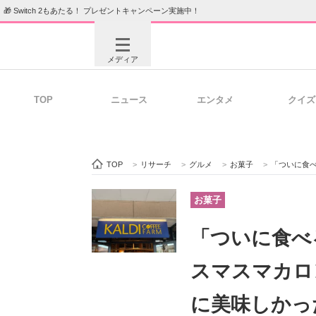
🎁 Switch 2もあたる！ プレゼントキャンペーン実施中！
メディア
TOP
ニュース
エンタメ
クイズ
注目記事を集めた総合ページ
ITの今
TOP
>
リサーチ
>
グルメ
>
お菓子
>
「ついに食べる時
ビジネスと働き方のヒント
AI活用
お菓子
「ついに食べ
ITエンジニア向け専門サイト
企業向けI
スマスマカロ
に美味しかっ