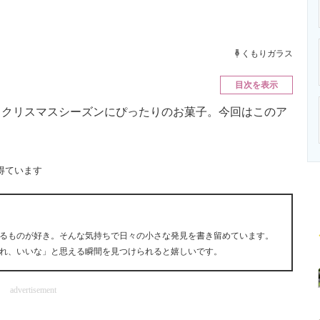
ニクス専門サイト
電子設計の基本と応用
エネルギーの専
くもりガラス
目次を表示
クリスマスシーズンにぴったりのお菓子。今回はこのア
得ています
るものが好き。そんな気持ちで日々の小さな発見を書き留めています。
れ、いいな」と思える瞬間を見つけられると嬉しいです。
advertisement