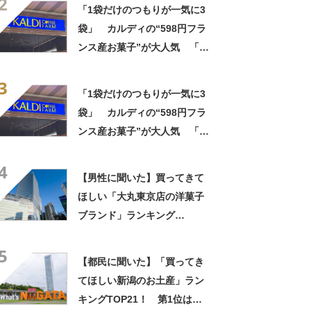
2
【2026年最新調査結果】
「1袋だけのつもりが一気に3
袋」 カルディの“598円フラ
ンス産お菓子”が大人気 「デ
パ地下スイーツに負けぬ美味
3
しさ」「飲み物の相棒にバッ
「1袋だけのつもりが一気に3
チリ」【実食レビュー】
袋」 カルディの“598円フラ
ンス産お菓子”が大人気 「デ
パ地下スイーツに負けぬ美味
4
しさ」「飲み物の相棒にバッ
【男性に聞いた】買ってきて
チリ」【実食レビュー】
ほしい「大丸東京店の洋菓子
ブランド」ランキング
TOP30！ 第1位は「ゴディ
5
バ」【2026年最新調査結果】
【都民に聞いた】「買ってき
てほしい新潟のお土産」ラン
キングTOP21！ 第1位は