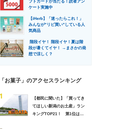
フトカードが当たる！読者アン
門メディア
建設×テクノロジーの最前線
ケート実施中
【iHerb】「迷ったらこれ！」
みんなが"リピ買い"している人
気商品
階段イヤ！ 階段イヤ！夏は階
段が暑くてイヤ！ →まさかの発
想で涼しく？
「お菓子」のアクセスランキング
1
【都民に聞いた】「買ってき
てほしい新潟のお土産」ラン
キングTOP21！ 第1位は
「笹だんご（田中屋本店）」