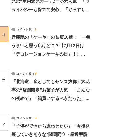
ズの“車内遮光カーテン”が大人気 「プ
ライバシーも保てて安心」「ぐっすり眠
れました」（2/2） | ライフ ねとらぼリ
サーチ：2ページ目
コメント数：
7
3
兵庫県の「ケーキ」の名店10選！ 一番
うまいと思う店はどこ？【7月12日は
「デコレーションケーキの日」！】
（2/4） | 兵庫県 ねとらぼリサーチ：2ペ
ージ目
コメント数：
5
4
「北海道土産としてもセンス抜群」六花
亭の“店舗限定”お菓子が人気 「こんな
の初めて」「箱買いするべきだった」
（1/2） | 北海道 ねとらぼリサーチ
コメント数：
3
5
「子供ができたら通わせたい」 今後発
展していきそうな“関関同立・産近甲龍