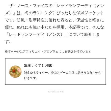
ザ・ノース・フェイスの「レッドランフーディ（メン
ITの今と未来を見通す
ズ）」は、冬のランニングにぴったりな保温ジャケット
です。防風・耐摩耗性に優れた表地と、保温性と軽さに
スマホと通信の最新トレンド
優れ、ぬれにも強い中わたを採用。本記事では、そんな
進化するPCとデバイスの未来
「レッドランフーディ（メンズ）」について紹介しま
す。
好きが集まる 比べて選べる
※本ページはアフィリエイトプログラムによる収益を得ています
ビジネスと働き方のヒント
AI活用のいまが分かる
筆者：うすしお味
雑食ゆるライター。登山とゲームと体に悪そうな食べ物が
企業ITのトレンドを詳説
好きです。
経営リーダーのコミュニティ
advertisement
マーケ×ITの今がよく分かる
ITエンジニア向け専門サイト