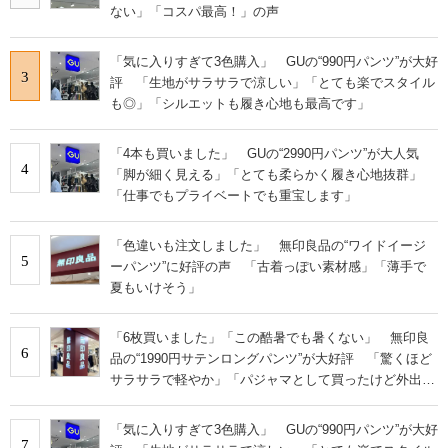
ない」「コスパ最高！」の声
「気に入りすぎて3色購入」 GUの“990円パンツ”が大好
3
評 「生地がサラサラで涼しい」「とても楽でスタイル
も◎」「シルエットも履き心地も最高です」
「4本も買いました」 GUの“2990円パンツ”が大人気
4
「脚が細く見える」「とても柔らかく履き心地抜群」
「仕事でもプライベートでも重宝します」
「色違いも注文しました」 無印良品の“ワイドイージ
5
ーパンツ”に好評の声 「古着っぽい素材感」「薄手で
夏もいけそう」
「6枚買いました」「この酷暑でも暑くない」 無印良
6
品の“1990円サテンロングパンツ”が大好評 「驚くほど
サラサラで軽やか」「パジャマとして買ったけど外出用
にした」
「気に入りすぎて3色購入」 GUの“990円パンツ”が大好
7