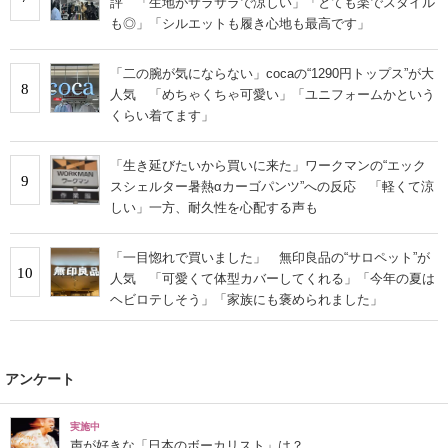
評 「生地がサラサラで涼しい」「とても楽でスタイル
も◎」「シルエットも履き心地も最高です」
「二の腕が気にならない」cocaの“1290円トップス”が大
8
人気 「めちゃくちゃ可愛い」「ユニフォームかという
くらい着てます」
「生き延びたいから買いに来た」ワークマンの“エック
9
スシェルター暑熱αカーゴパンツ”への反応 「軽くて涼
しい」一方、耐久性を心配する声も
「一目惚れで買いました」 無印良品の“サロペット”が
10
人気 「可愛くて体型カバーしてくれる」「今年の夏は
ヘビロテしそう」「家族にも褒められました」
アンケート
実施中
声が好きな「日本のボーカリスト」は？