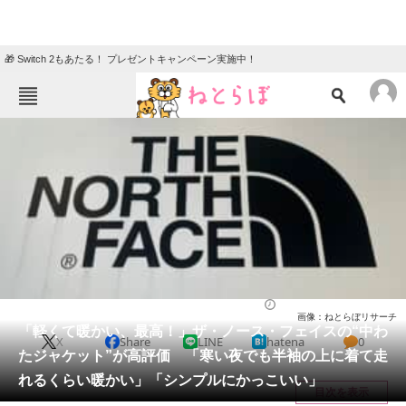
🎁 Switch 2もあたる！ プレゼントキャンペーン実施中！
ねとらぼメニュー
TOP
ニュース
エンタメ
クイズ
グルメ
地域
住まい
教育・育児
動物
リサーチ
ウェア
2025/12/15 21:20（公開）
画像：ねとらぼリサーチ
会員記事
「軽くて暖かい、最高！」ザ・ノース・フェイスの“中わ
X
Share
LINE
hatena
0
たジャケット”が高評価 「寒い夜でも半袖の上に着て走
メディア
れるくらい暖かい」「シンプルにかっこいい」
目次を表示
注目記事を集めた総合ページ