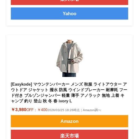
Yahoo
[Easykode] マウンテンパーカー メンズ 秋服 ライトアウター ア
ウトドア ジャケット 撥水 防風 ウインドブレーカー 耐摩耗 フー
ド付き ブルゾンジャンパー 軽量 薄手 アノラック 無地 上着 キ
ャンプ 釣り 登山 秋 冬 春 ivory L
￥3,980
OFF：
￥400
2026/03/25 18:26時点｜Amazon調べ
Amazon
楽天市場