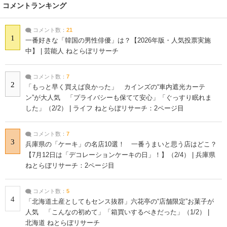
コメントランキング
コメント数：
21
1
一番好きな「韓国の男性俳優」は？【2026年版・人気投票実施
中】 | 芸能人 ねとらぼリサーチ
コメント数：
7
2
「もっと早く買えば良かった」 カインズの“車内遮光カーテ
ン”が大人気 「プライバシーも保てて安心」「ぐっすり眠れま
した」（2/2） | ライフ ねとらぼリサーチ：2ページ目
コメント数：
7
3
兵庫県の「ケーキ」の名店10選！ 一番うまいと思う店はどこ？
【7月12日は「デコレーションケーキの日」！】（2/4） | 兵庫県
ねとらぼリサーチ：2ページ目
コメント数：
5
4
「北海道土産としてもセンス抜群」六花亭の“店舗限定”お菓子が
人気 「こんなの初めて」「箱買いするべきだった」（1/2） |
北海道 ねとらぼリサーチ