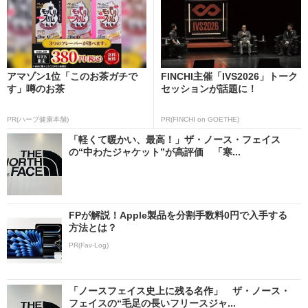
アマゾン1位「このお茶ガチで
FINCHI主催「IVS2026」トーク
す」噂のお茶
セッションが話題に！
PR(ハーブ健康本舗)
PR(FINCHI on GOETHE)
「軽くて暖かい、最高！」ザ・ノース・フェイス
の“中わたジャケット”が高評価 「寒...
FPが解説！Apple製品を分割手数料0円で入手する
方法とは？
PR(Fav-Log)
「ノースフェイス史上に残る名作」 ザ・ノース・
フェイスの“毛足の長いフリースジャ...