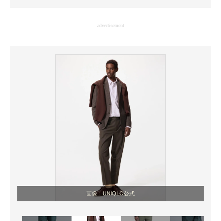
企業向けIT製品の総合サイト
advertisement
IT製品の技術・比較・事例
製造業のIT導入・活用を支援
モノづくり技術者専門サイト
エレクトロニクス専門サイト
電子設計の基本と応用
エネルギーの専門メディア
建設×テクノロジーの最前線
ちょっと気になるネットの話題
画像：UNIQLO公式