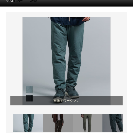
ITの今と未来を見通す
スマホと通信の最新トレンド
進化するPCとデバイスの未来
好きが集まる 比べて選べる
ビジネスと働き方のヒント
AI活用のいまが分かる
企業ITのトレンドを詳説
画像：ワークマン
経営リーダーのコミュニティ
マーケ×ITの今がよく分かる
ITエンジニア向け専門サイト