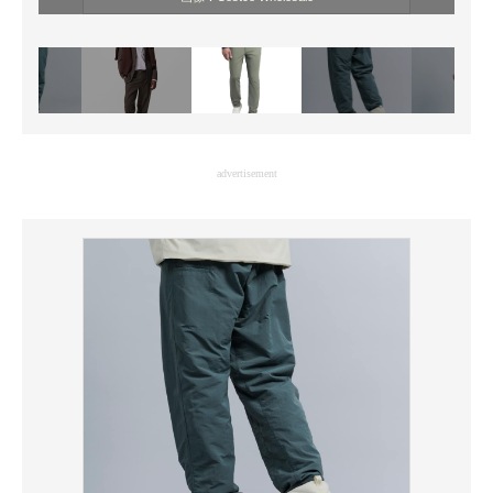
advertisement