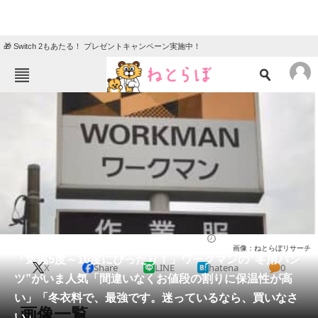
🎁 Switch 2もあたる！ プレゼントキャンペーン実施中！
ねとらぼメニュー
TOP
ニュース
エンタメ
クイズ
グルメ
地域
住まい
教育・育児
動物
リサーチ
ファッション
2025/12/17 11:20（公開）
画像：ねとらぼリサーチ
会員記事
「気温5度～10度にぴったり！」ワークマンの“冬用パン
X
Share
LINE
hatena
0
ツ”がいま人気「間違いなくお値段の割りに保温性が高
メディア
い」「冬衣料で、最強です。迷っているなら、買いなさ
画像一覧
い」
注目記事を集めた総合ページ