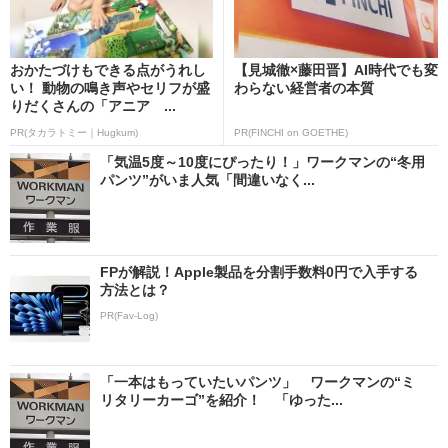
おかたづけもできる点がうれし
【見城徹×藤田晋】AI時代でも変
い！ 動物の鳴き声やセリフが盛
わらない経営者の本質
りだくさんの「アニア ...
PR(タカラトミー｜Hugkum)
PR(FINCHI on GOETHE)
「気温5度～10度にぴったり！」ワークマンの“冬用
パンツ”がいま人気「間違いなく...
FPが解説！Apple製品を分割手数料0円で入手する
方法とは？
PR(Fav-Log)
「一本はもっていたいパンツ」 ワークマンの“ミ
リタリーカーゴ”を紹介！ 「ゆった...