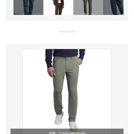
advertisement
画像：Costco Wholesale