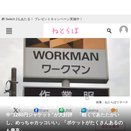
🎁 Switch 2もあたる！ プレゼントキャンペーン実施中！
ねとらぼメニュー
TOP
ニュース
エンタメ
クイズ
グルメ
地域
住まい
教育・育児
動物
リサーチ
ウェア
2025/12/17 13:20（公開）
画像：ねとらぼリサーチ
会員記事
「あまりの良さに追加購入」 ワークマンのセール
X
Share
LINE
hatena
0
中“1280円ジャケット”が大好評 「軽くてあたたかい
メディア
し、めっちゃカッコいい」「ポケットがたくさんあるの
目次を表示
も最高」
注目記事を集めた総合ページ