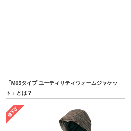
企業向けIT製品の総合サイト
IT製品の技術・比較・事例
製造業のIT導入・活用を支援
モノづくり技術者専門サイト
エレクトロニクス専門サイト
電子設計の基本と応用
「M65タイプ ユーティリティウォームジャケッ
エネルギーの専門メディア
ト」とは？
建設×テクノロジーの最前線
ちょっと気になるネットの話題