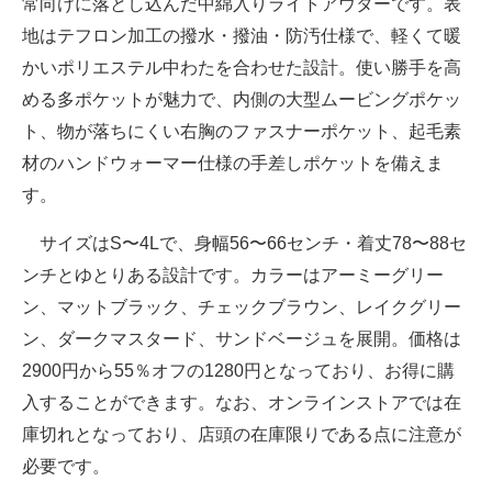
常向けに落とし込んだ中綿入りライトアウターです。表
地はテフロン加工の撥水・撥油・防汚仕様で、軽くて暖
かいポリエステル中わたを合わせた設計。使い勝手を高
める多ポケットが魅力で、内側の大型ムービングポケッ
ト、物が落ちにくい右胸のファスナーポケット、起毛素
材のハンドウォーマー仕様の手差しポケットを備えま
す。
サイズはS〜4Lで、身幅56〜66センチ・着丈78〜88セ
ンチとゆとりある設計です。カラーはアーミーグリー
ン、マットブラック、チェックブラウン、レイクグリー
ン、ダークマスタード、サンドベージュを展開。価格は
2900円から55％オフの1280円となっており、お得に購
入することができます。なお、オンラインストアでは在
庫切れとなっており、店頭の在庫限りである点に注意が
必要です。