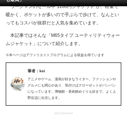
ワークマンのセール中“1280円ジャケット”が、軽量で
ITの今と未来を見通す
暖かく、ポケットが多いので手ぶらで歩けて、なんとい
ってもコスパが抜群だと人気を集めています。
スマホと通信の最新トレンド
本記事ではそんな「M65タイプ ユーティリティウォー
進化するPCとデバイスの未来
ムジャケット」について紹介します。
好きが集まる 比べて選べる
※本ページはアフィリエイトプログラムによる収益を得ています
ビジネスと働き方のヒント
筆者：kei
AI活用のいまが分かる
アニメやゲーム、漫画が好きなライター。ファッションや
企業ITのトレンドを詳説
グルメにも関心があり、気付けばクローゼットがパンパン
になっています。博物館・美術館めぐりも好きで、よく上
経営リーダーのコミュニティ
野近辺に出没します。
マーケ×ITの今がよく分かる
advertisement
ITエンジニア向け専門サイト