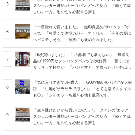
5
スシェルター暑熱αカーゴパンツ”への反応 「軽くて涼
しい」一方、耐久性を心配する声も
「一目惚れで買いました」 無印良品の“サロペット”が
6
人気 「可愛くて体型カバーしてくれる」「今年の夏は
ヘビロテしそう」「家族にも褒められました」
「6枚買いました」「この酷暑でも暑くない」 無印良
7
品の“1990円サテンロングパンツ”が大好評 「驚くほど
サラサラで軽やか」「パジャマとして買ったけど外出用
にした」
「気に入りすぎて3色購入」 GUの“990円パンツ”が大好
8
評 「生地がサラサラで涼しい」「とても楽でスタイル
も◎」「シルエットも履き心地も最高です」
「生き延びたいから買いに来た」ワークマンの“エック
9
スシェルター暑熱αカーゴパンツ”への反応 「軽くて涼
しい」一方、耐久性を心配する声も