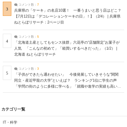
コメント数：
7
3
兵庫県の「ケーキ」の名店10選！ 一番うまいと思う店はどこ？
【7月12日は「デコレーションケーキの日」！】（2/4） | 兵庫県
ねとらぼリサーチ：2ページ目
コメント数：
5
4
「北海道土産としてもセンス抜群」六花亭の“店舗限定”お菓子が
人気 「こんなの初めて」「箱買いするべきだった」（1/2） |
北海道 ねとらぼリサーチ
コメント数：
3
5
「子供ができたら通わせたい」 今後発展していきそうな“関関
同立・産近甲龍の大学”といえば？ ランキング1位に学生の声
「学問の街のように多様に学べる」「就職や進学の実績も高い」
| 大学 ねとらぼリサーチ
カテゴリ一覧
IT・科学