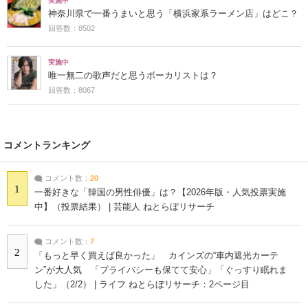
実施中
神奈川県で一番うまいと思う「横浜家系ラーメン店」はどこ？
回答数：8502
実施中
唯一無二の歌声だと思うボーカリストは？
回答数：8067
コメントランキング
コメント数：
20
1
一番好きな「韓国の男性俳優」は？【2026年版・人気投票実施
中】（投票結果） | 芸能人 ねとらぼリサーチ
コメント数：
7
2
「もっと早く買えば良かった」 カインズの“車内遮光カーテ
ン”が大人気 「プライバシーも保てて安心」「ぐっすり眠れま
した」（2/2） | ライフ ねとらぼリサーチ：2ページ目