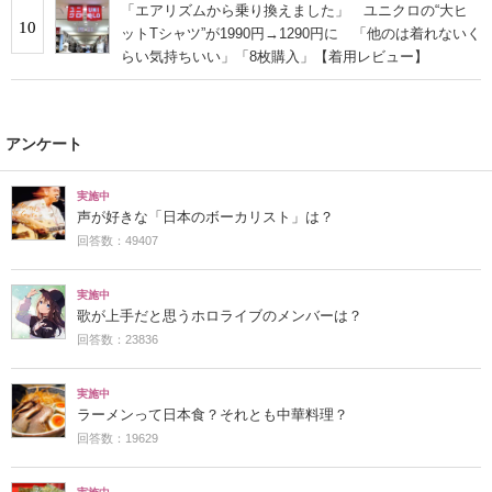
「エアリズムから乗り換えました」 ユニクロの“大ヒ
10
ットTシャツ”が1990円→1290円に 「他のは着れないく
らい気持ちいい」「8枚購入」【着用レビュー】
アンケート
実施中
声が好きな「日本のボーカリスト」は？
回答数：49407
実施中
歌が上手だと思うホロライブのメンバーは？
回答数：23836
実施中
ラーメンって日本食？それとも中華料理？
回答数：19629