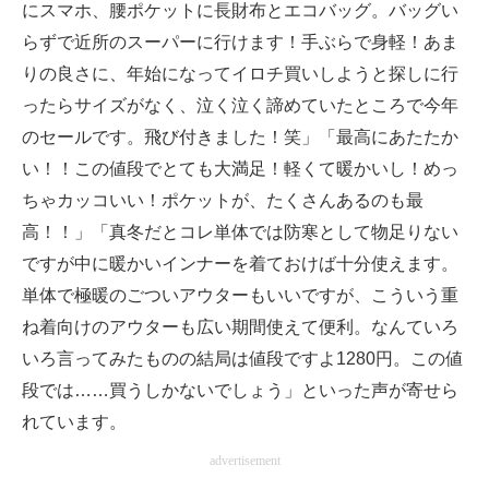
にスマホ、腰ポケットに長財布とエコバッグ。バッグい
らずで近所のスーパーに行けます！手ぶらで身軽！あま
りの良さに、年始になってイロチ買いしようと探しに行
ったらサイズがなく、泣く泣く諦めていたところで今年
のセールです。飛び付きました！笑」「最高にあたたか
い！！この値段でとても大満足！軽くて暖かいし！めっ
ちゃカッコいい！ポケットが、たくさんあるのも最
高！！」「真冬だとコレ単体では防寒として物足りない
ですが中に暖かいインナーを着ておけば十分使えます。
単体で極暖のごついアウターもいいですが、こういう重
ね着向けのアウターも広い期間使えて便利。なんていろ
いろ言ってみたものの結局は値段ですよ1280円。この値
段では……買うしかないでしょう」といった声が寄せら
れています。
advertisement