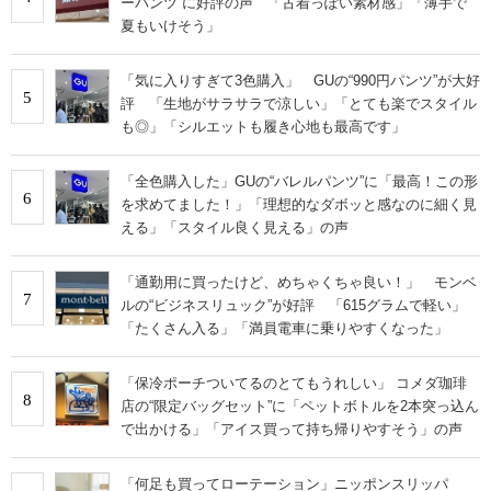
ーパンツ”に好評の声 「古着っぽい素材感」「薄手で
夏もいけそう」
「気に入りすぎて3色購入」 GUの“990円パンツ”が大好
5
評 「生地がサラサラで涼しい」「とても楽でスタイル
も◎」「シルエットも履き心地も最高です」
「全色購入した」GUの“バレルパンツ”に「最高！この形
6
を求めてました！」「理想的なダボッと感なのに細く見
える」「スタイル良く見える」の声
「通勤用に買ったけど、めちゃくちゃ良い！」 モンベ
7
ルの“ビジネスリュック”が好評 「615グラムで軽い」
「たくさん入る」「満員電車に乗りやすくなった」
「保冷ポーチついてるのとてもうれしい」 コメダ珈琲
8
店の“限定バッグセット”に「ペットボトルを2本突っ込ん
で出かける」「アイス買って持ち帰りやすそう」の声
「何足も買ってローテーション」ニッポンスリッパ