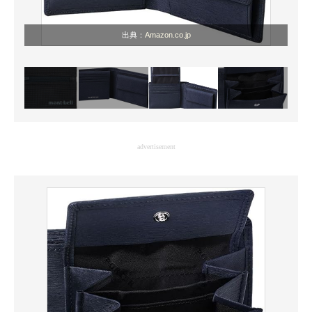
出典：
Amazon.co.jp
advertisement