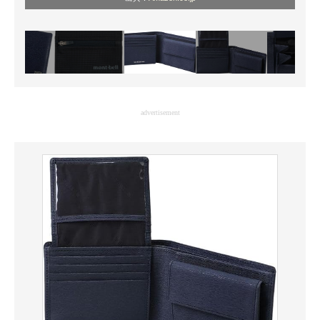
advertisement