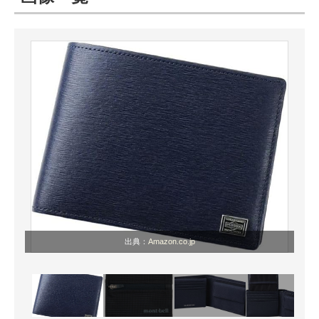
ITの今と未来を見通す
スマホと通信の最新トレンド
進化するPCとデバイスの未来
好きが集まる 比べて選べる
ビジネスと働き方のヒント
AI活用のいまが分かる
企業ITのトレンドを詳説
出典：
Amazon.co.jp
経営リーダーのコミュニティ
マーケ×ITの今がよく分かる
ITエンジニア向け専門サイト