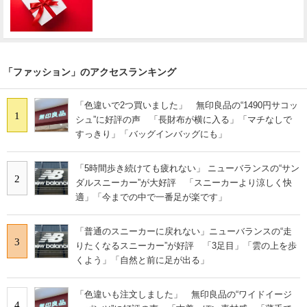
「ファッション」のアクセスランキング
「色違いで2つ買いました」 無印良品の“1490円サコッ
1
シュ”に好評の声 「長財布が横に入る」「マチなしで
すっきり」「バッグインバッグにも」
「5時間歩き続けても疲れない」 ニューバランスの“サン
2
ダルスニーカー”が大好評 「スニーカーより涼しく快
適」「今までの中で一番足が楽です」
「普通のスニーカーに戻れない」ニューバランスの“走
3
りたくなるスニーカー”が好評 「3足目」「雲の上を歩
くよう」「自然と前に足が出る」
「色違いも注文しました」 無印良品の“ワイドイージ
4