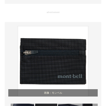
企業向けIT製品の総合サイト
advertisement
IT製品の技術・比較・事例
製造業のIT導入・活用を支援
モノづくり技術者専門サイト
エレクトロニクス専門サイト
電子設計の基本と応用
エネルギーの専門メディア
建設×テクノロジーの最前線
ちょっと気になるネットの話題
画像：モンベル