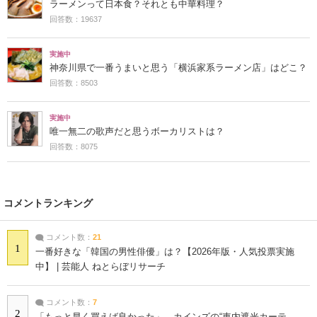
ラーメンって日本食？それとも中華料理？
回答数：19637
実施中
神奈川県で一番うまいと思う「横浜家系ラーメン店」はどこ？
回答数：8503
実施中
唯一無二の歌声だと思うボーカリストは？
回答数：8075
コメントランキング
コメント数：
21
1
一番好きな「韓国の男性俳優」は？【2026年版・人気投票実施
中】 | 芸能人 ねとらぼリサーチ
コメント数：
7
2
「もっと早く買えば良かった」 カインズの“車内遮光カーテ