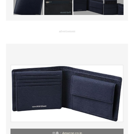
advertisement
出典：
Amazon.co.jp