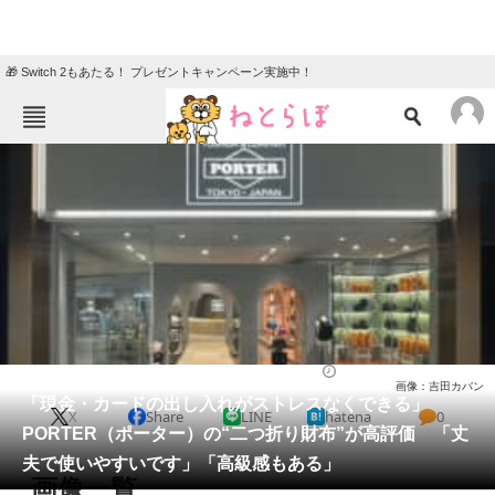
🎁 Switch 2もあたる！ プレゼントキャンペーン実施中！
ねとらぼメニュー
TOP
ニュース
エンタメ
クイズ
グルメ
地域
住まい
教育・育児
動物
リサーチ
ファッション
2026/02/12 12:40（公開）
画像：吉田カバン
会員記事
「現金・カードの出し入れがストレスなくできる」
X
Share
LINE
hatena
0
PORTER（ポーター）の“二つ折り財布”が高評価 「丈
メディア
夫で使いやすいです」「高級感もある」
画像一覧
注目記事を集めた総合ページ