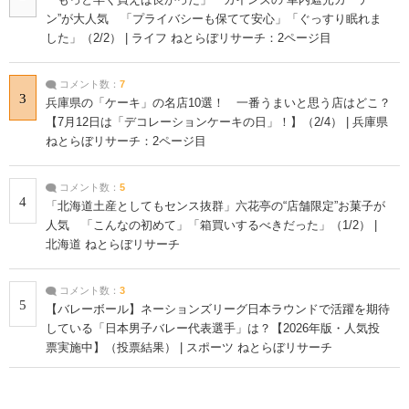
ン”が大人気 「プライバシーも保てて安心」「ぐっすり眠れま
した」（2/2） | ライフ ねとらぼリサーチ：2ページ目
コメント数：
7
3
兵庫県の「ケーキ」の名店10選！ 一番うまいと思う店はどこ？
【7月12日は「デコレーションケーキの日」！】（2/4） | 兵庫県
ねとらぼリサーチ：2ページ目
コメント数：
5
4
「北海道土産としてもセンス抜群」六花亭の“店舗限定”お菓子が
人気 「こんなの初めて」「箱買いするべきだった」（1/2） |
北海道 ねとらぼリサーチ
コメント数：
3
5
【バレーボール】ネーションズリーグ日本ラウンドで活躍を期待
している「日本男子バレー代表選手」は？【2026年版・人気投
票実施中】（投票結果） | スポーツ ねとらぼリサーチ