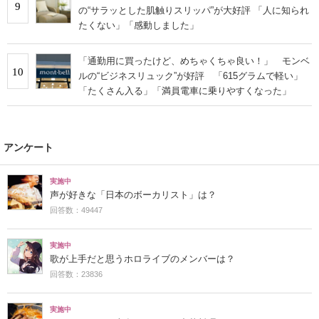
9
の“サラッとした肌触りスリッパ”が大好評 「人に知られ
たくない」「感動しました」
「通勤用に買ったけど、めちゃくちゃ良い！」 モンベ
10
ルの“ビジネスリュック”が好評 「615グラムで軽い」
「たくさん入る」「満員電車に乗りやすくなった」
アンケート
実施中
声が好きな「日本のボーカリスト」は？
回答数：49447
実施中
歌が上手だと思うホロライブのメンバーは？
回答数：23836
実施中