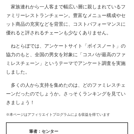
家族連れから一人客まで幅広い層に親しまれているフ
ITの今と未来を見通す
ァミリーレストランチェーン。豊富なメニュー構成やセ
ット商品の充実などを背景に、コストパフォーマンスに
スマホと通信の最新トレンド
優れると評されるチェーンも少なくありません。
進化するPCとデバイスの未来
ねとらぼでは、アンケートサイト「ボイスノート」の
好きが集まる 比べて選べる
協力のもと、全国の男女を対象に「コスパが最高のファ
ミレスチェーン」というテーマでアンケート調査を実施
ビジネスと働き方のヒント
しました。
AI活用のいまが分かる
多くの人から支持を集めたのは、どのファミレスチェ
企業ITのトレンドを詳説
ーンだったのでしょうか。さっそくランキングを見てい
きましょう！
経営リーダーのコミュニティ
※本ページはアフィリエイトプログラムによる収益を得ています
マーケ×ITの今がよく分かる
ITエンジニア向け専門サイト
筆者：センター