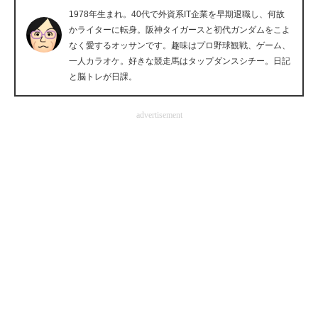
1978年生まれ。40代で外資系IT企業を早期退職し、何故
企業向けIT製品の総合サイト
かライターに転身。阪神タイガースと初代ガンダムをこよ
なく愛するオッサンです。趣味はプロ野球観戦、ゲーム、
IT製品の技術・比較・事例
一人カラオケ。好きな競走馬はタップダンスシチー。日記
と脳トレが日課。
製造業のIT導入・活用を支援
モノづくり技術者専門サイト
advertisement
エレクトロニクス専門サイト
電子設計の基本と応用
エネルギーの専門メディア
建設×テクノロジーの最前線
ちょっと気になるネットの話題