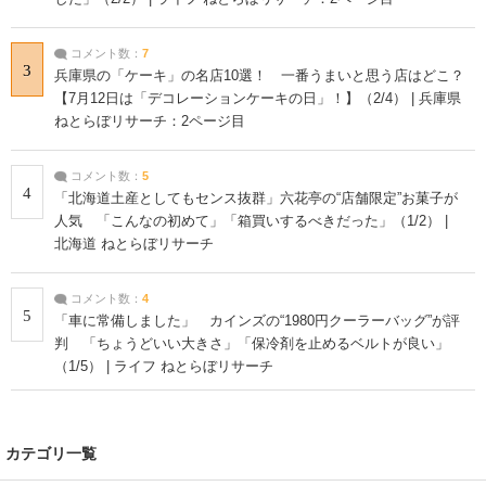
コメント数：
7
3
兵庫県の「ケーキ」の名店10選！ 一番うまいと思う店はどこ？
【7月12日は「デコレーションケーキの日」！】（2/4） | 兵庫県
ねとらぼリサーチ：2ページ目
コメント数：
5
4
「北海道土産としてもセンス抜群」六花亭の“店舗限定”お菓子が
人気 「こんなの初めて」「箱買いするべきだった」（1/2） |
北海道 ねとらぼリサーチ
コメント数：
4
5
「車に常備しました」 カインズの“1980円クーラーバッグ”が評
判 「ちょうどいい大きさ」「保冷剤を止めるベルトが良い」
（1/5） | ライフ ねとらぼリサーチ
カテゴリ一覧