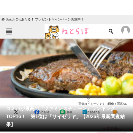
🎁 Switch 2もあたる！ プレゼントキャンペーン実施中！
ねとらぼメニュー
TOP
ニュース
エンタメ
クイズ
グルメ
地域
住まい
教育・育児
動物
リサーチ
チェーン店
2026/03/08 11:00（公開）
画像はイメージです（画像：写真AC）
会員記事
コスパが最高の「ファミレスチェーン」ランキング
X
Share
LINE
hatena
0
TOP16！ 第1位は「サイゼリヤ」【2026年最新調査結
メディア
果】
目次を表示
注目記事を集めた総合ページ