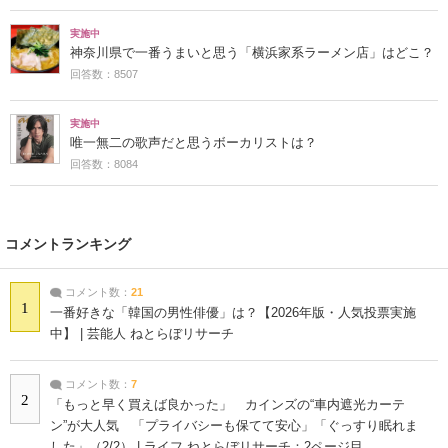
実施中
神奈川県で一番うまいと思う「横浜家系ラーメン店」はどこ？
回答数：8507
実施中
唯一無二の歌声だと思うボーカリストは？
回答数：8084
コメントランキング
コメント数：
21
1
一番好きな「韓国の男性俳優」は？【2026年版・人気投票実施
中】 | 芸能人 ねとらぼリサーチ
コメント数：
7
2
「もっと早く買えば良かった」 カインズの“車内遮光カーテ
ン”が大人気 「プライバシーも保てて安心」「ぐっすり眠れま
した」（2/2） | ライフ ねとらぼリサーチ：2ページ目