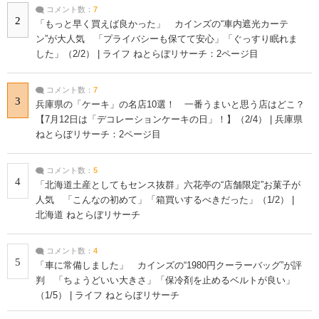
コメント数：
7
2
「もっと早く買えば良かった」 カインズの“車内遮光カーテ
ン”が大人気 「プライバシーも保てて安心」「ぐっすり眠れま
した」（2/2） | ライフ ねとらぼリサーチ：2ページ目
コメント数：
7
3
兵庫県の「ケーキ」の名店10選！ 一番うまいと思う店はどこ？
【7月12日は「デコレーションケーキの日」！】（2/4） | 兵庫県
ねとらぼリサーチ：2ページ目
コメント数：
5
4
「北海道土産としてもセンス抜群」六花亭の“店舗限定”お菓子が
人気 「こんなの初めて」「箱買いするべきだった」（1/2） |
北海道 ねとらぼリサーチ
コメント数：
4
5
「車に常備しました」 カインズの“1980円クーラーバッグ”が評
判 「ちょうどいい大きさ」「保冷剤を止めるベルトが良い」
（1/5） | ライフ ねとらぼリサーチ