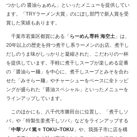
つかしの 醤油らぁめん」といったメニューを提供してい
ます。「TRYラーメン大賞」のにぼし部門で新人賞を受
賞した実績もあります。
千葉市若葉区都賀にある「
らーめん専科 海空土
」は、
20年以上の歴史を持つ煮干し系ラーメンのお店。煮干し
だしのうま味がしっかりと凝縮された、こだわりの一杯
を提供しています。手軽に煮干しスープが楽しめる定番
の「醤油らー麺」を中心に、煮干しスープとみそを合わ
せた「みそらー麺」やチャーシューをベースに全トッピ
ングが盛られた「醤油スペシャル」といったメニューを
ラインアップしています。
このほかにも、八千代市勝田台に位置し、「煮干しソ
バ」や「特製生姜煮干しソバ」などをラインアップする
「
中華ソバ 篤々 TOKU−TOKU
」や、我孫子市に店を構