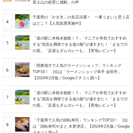
富士山の絶景に感動」の声
千葉県の「かき氷」の名店10選！ 一番うまいと思う店
4
はどこ？【人気投票実施中】
「道の駅に本格水族館！？」 マニアが本気でおすすめ
5
する“清流を満喫できる道の駅”が凄すぎた！「まるで川
の底」「足湯もダムカレーも」【実地レビュー】
「関東地方で人気のラーメンショップ」ランキング
6
TOP10！ 1位は「ラーメンショップ幸手 金田亭」
【2024年2月版／Googleクチコミ調べ】
「道の駅に本格水族館！？」 マニアが本気でおすすめ
7
する“清流を満喫できる道の駅”が凄すぎた！「まるで川
の底」「足湯もダムカレーも」【実地レビュー】
「千葉県で人気の回転寿司」ランキングTOP10！ 1位
8
は「回転寿司やまと 木更津店」【2024年2月版／Google
クチコミ調べ】