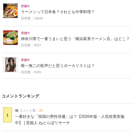
実施中
ラーメンって日本食？それとも中華料理？
回答数：19646
実施中
神奈川県で一番うまいと思う「横浜家系ラーメン店」はどこ？
回答数：8507
実施中
唯一無二の歌声だと思うボーカリストは？
回答数：8085
コメントランキング
コメント数：
21
1
一番好きな「韓国の男性俳優」は？【2026年版・人気投票実施
中】 | 芸能人 ねとらぼリサーチ