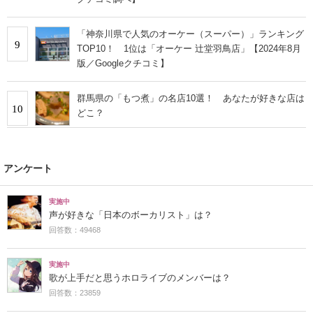
「神奈川県で人気のオーケー（スーパー）」ランキング
9
TOP10！ 1位は「オーケー 辻堂羽鳥店」【2024年8月
版／Googleクチコミ】
群馬県の「もつ煮」の名店10選！ あなたが好きな店は
10
どこ？
アンケート
実施中
声が好きな「日本のボーカリスト」は？
回答数：49468
実施中
歌が上手だと思うホロライブのメンバーは？
回答数：23859