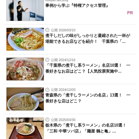
KeeperSecurity
事例から学ぶ『特権アクセス管理』
PR
公開 2026/03/10
煮干しだしの味がしっかりと凝縮された一杯が
堪能できるお店などを紹介！ 千葉県の「...
公開 2024/12/16
「千葉県の煮干し系ラーメン」名店10選！ 一
番好きなお店はどこ？【人気投票実施中...
公開 2024/12/03
青森県の「煮干しラーメンの名店」13選！ 一
番好きな店はどこ？
公開 2025/03/30
栃木県の「煮干し系ラーメン」の名店10選！
「三和 中華ソバ店」「麺屋 鶴と亀」...