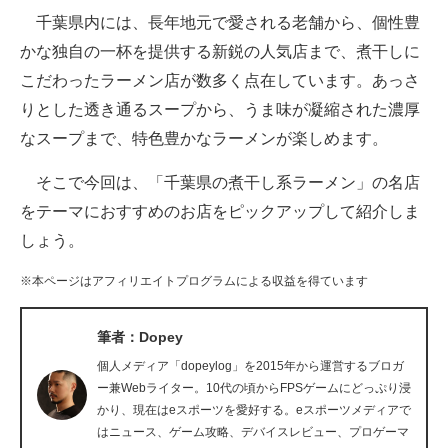
千葉県内には、長年地元で愛される老舗から、個性豊
ITの今と未来を見通す
かな独自の一杯を提供する新鋭の人気店まで、煮干しに
こだわったラーメン店が数多く点在しています。あっさ
スマホと通信の最新トレンド
りとした透き通るスープから、うま味が凝縮された濃厚
進化するPCとデバイスの未来
なスープまで、特色豊かなラーメンが楽しめます。
好きが集まる 比べて選べる
そこで今回は、「千葉県の煮干し系ラーメン」の名店
をテーマにおすすめのお店をピックアップして紹介しま
ビジネスと働き方のヒント
しょう。
AI活用のいまが分かる
※本ページはアフィリエイトプログラムによる収益を得ています
企業ITのトレンドを詳説
筆者：Dopey
経営リーダーのコミュニティ
個人メディア「dopeylog」を2015年から運営するブロガ
マーケ×ITの今がよく分かる
ー兼Webライター。10代の頃からFPSゲームにどっぷり浸
かり、現在はeスポーツを愛好する。eスポーツメディアで
ITエンジニア向け専門サイト
はニュース、ゲーム攻略、デバイスレビュー、プロゲーマ