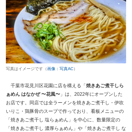
写真はイメージです（
画像：写真AC
）
千葉市花見川区花園に店を構える「
焼きあご煮干しら
ぁめん はなかぜ 〜花風〜
」は、2022年にオープンした
お店です。同店では全ラーメンを焼きあご煮干し・伊吹
いりこ・鶏豚骨のスープで作っており、看板メニューの
「焼きあご煮干し 塩らぁめん」を中心に、数量限定の
「焼きあご煮干し 濃厚らぁめん」や「焼きあご煮干し な