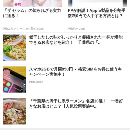
『ザ セラム』の知られざる実力
FPが解説！Apple製品を分割手
に迫る！
数料0円で入手する方法とは？
PR(エリクシール on 美的.com)
PR(Fav-Log)
煮干しだしの味がしっかりと凝縮された一杯が堪能
できるお店などを紹介！ 千葉県の「...
スマホ2GBで月額850円～ 格安SIMをお得に使うキ
ャンペーン実施中！
PR(IIJmio)
「千葉県の煮干し系ラーメン」名店10選！ 一番好
きなお店はどこ？【人気投票実施中...