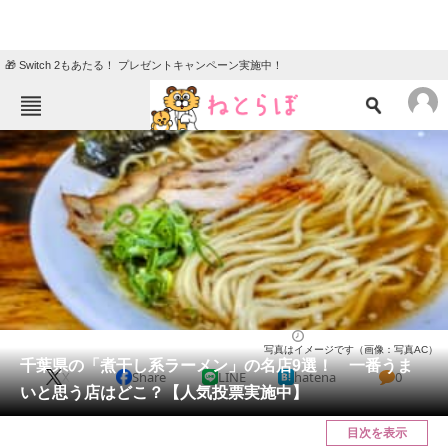
🎁 Switch 2もあたる！ プレゼントキャンペーン実施中！
ねとらぼメニュー
TOP
ニュース
エンタメ
クイズ
グルメ
地域
住まい
教育・育児
動物
リサーチ
千葉県
2026/03/10 11:30（公開）
写真はイメージです（画像：写真AC）
会員記事
千葉県の「煮干し系ラーメン」の名店9選！ 一番うま
X
Share
LINE
hatena
0
いと思う店はどこ？【人気投票実施中】
メディア
目次を表示
注目記事を集めた総合ページ