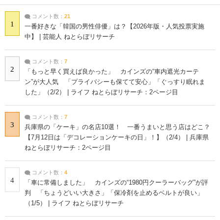
コメント数：
21
1
一番好きな「韓国の男性俳優」は？【2026年版・人気投票実施
中】 | 芸能人 ねとらぼリサーチ
コメント数：
7
2
「もっと早く買えば良かった」 カインズの“車内遮光カーテ
ン”が大人気 「プライバシーも保てて安心」「ぐっすり眠れま
した」（2/2） | ライフ ねとらぼリサーチ：2ページ目
コメント数：
7
3
兵庫県の「ケーキ」の名店10選！ 一番うまいと思う店はどこ？
【7月12日は「デコレーションケーキの日」！】（2/4） | 兵庫県
ねとらぼリサーチ：2ページ目
コメント数：
4
4
「車に常備しました」 カインズの“1980円クーラーバッグ”が評
判 「ちょうどいい大きさ」「保冷剤を止めるベルトが良い」
（1/5） | ライフ ねとらぼリサーチ