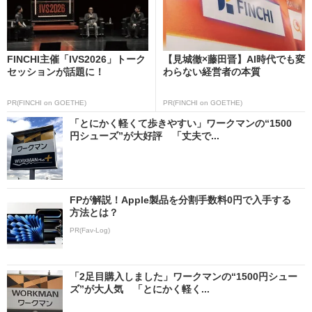
FINCHI主催「IVS2026」トーク
【見城徹×藤田晋】AI時代でも変
セッションが話題に！
わらない経営者の本質
PR(FINCHI on GOETHE)
PR(FINCHI on GOETHE)
「とにかく軽くて歩きやすい」ワークマンの“1500
円シューズ”が大好評 「丈夫で...
FPが解説！Apple製品を分割手数料0円で入手する
方法とは？
PR(Fav-Log)
「2足目購入しました」ワークマンの“1500円シュー
ズ”が大人気 「とにかく軽く...