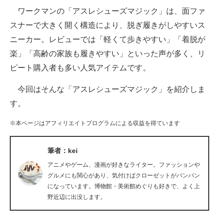
ワークマンの「アスレシューズマジック」は、面ファ
ITの今と未来を見通す
スナーで大きく開く構造により、脱ぎ履きがしやすいス
ニーカー。レビューでは「軽くて歩きやすい」「着脱が
スマホと通信の最新トレンド
楽」「高齢の家族も履きやすい」といった声が多く、リ
進化するPCとデバイスの未来
ピート購入者も多い人気アイテムです。
好きが集まる 比べて選べる
今回はそんな「アスレシューズマジック」を紹介しま
す。
ビジネスと働き方のヒント
※本ページはアフィリエイトプログラムによる収益を得ています
AI活用のいまが分かる
企業ITのトレンドを詳説
筆者：kei
アニメやゲーム、漫画が好きなライター。ファッションや
経営リーダーのコミュニティ
グルメにも関心があり、気付けばクローゼットがパンパン
になっています。博物館・美術館めぐりも好きで、よく上
マーケ×ITの今がよく分かる
野近辺に出没します。
ITエンジニア向け専門サイト