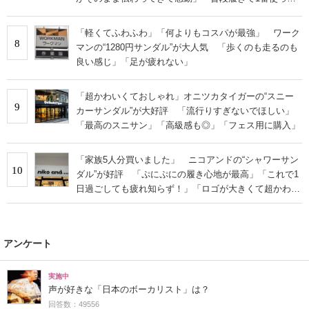
います」
「軽くてふわふわ」「何よりもコスパが最強」 ワーク
8
マンの“1280円サンダル”が大人気 「歩くのも走るのも
良い感じ」「足が疲れない」
「超かわいくておしゃれ」オニツカタイガーの“スニー
9
カーサンダル”が大好評 「流行りすぎないでほしい」
「最高のスニサン」「高級感も◎」「フェス用に購入」
「家族5人分買いました」 ニコアンドの“シャワーサン
10
ダル”が好評 「ぷにぷにの履き心地が最高」「これで1
日過ごしても疲れ知らず！」「ロゴが大きくて超かわい
い」の声
アンケート
実施中
声が好きな「日本のボーカリスト」は？
回答数：49556