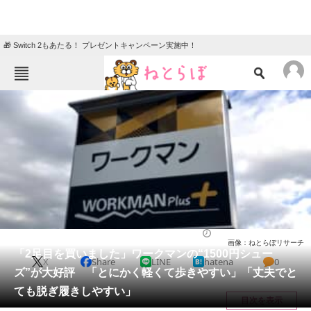
🎁 Switch 2もあたる！ プレゼントキャンペーン実施中！
ねとらぼメニュー
TOP
ニュース
エンタメ
クイズ
グルメ
地域
住まい
教育・育児
動物
リサーチ
シューズ
2026/03/10 19:50（公開）
画像：ねとらぼリサーチ
会員記事
「2足目を買いました」ワークマンの“1500円シュー
X
Share
LINE
hatena
0
ズ”が大好評 「とにかく軽くて歩きやすい」「丈夫でと
メディア
ても脱ぎ履きしやすい」
目次を表示
注目記事を集めた総合ページ