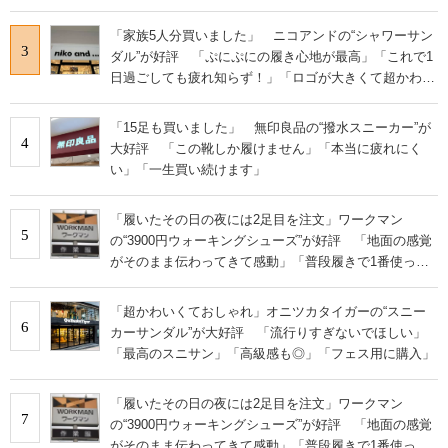
やすい」の声
「家族5人分買いました」 ニコアンドの“シャワーサン
3
ダル”が好評 「ぷにぷにの履き心地が最高」「これで1
日過ごしても疲れ知らず！」「ロゴが大きくて超かわい
い」の声
「15足も買いました」 無印良品の“撥水スニーカー”が
4
大好評 「この靴しか履けません」「本当に疲れにく
い」「一生買い続けます」
「履いたその日の夜には2足目を注文」ワークマン
5
の“3900円ウォーキングシューズ”が好評 「地面の感覚
がそのまま伝わってきて感動」「普段履きで1番使って
います」
「超かわいくておしゃれ」オニツカタイガーの“スニー
6
カーサンダル”が大好評 「流行りすぎないでほしい」
「最高のスニサン」「高級感も◎」「フェス用に購入」
「履いたその日の夜には2足目を注文」ワークマン
7
の“3900円ウォーキングシューズ”が好評 「地面の感覚
がそのまま伝わってきて感動」「普段履きで1番使って