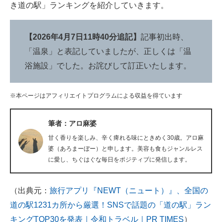
き道の駅」ランキングを紹介していきます。
企業向けIT製品の総合サイト
IT製品の技術・比較・事例
【2026年4月7日11時40分追記】
記事初出時、
「温泉」と表記していましたが、正しくは「温
製造業のIT導入・活用を支援
浴施設」でした。お詫びして訂正いたします。
モノづくり技術者専門サイト
※本ページはアフィリエイトプログラムによる収益を得ています
エレクトロニクス専門サイト
電子設計の基本と応用
筆者：アロ麻婆
甘く香りを楽しみ、辛く痺れる味にときめく30歳。アロ麻
エネルギーの専門メディア
婆（あろまーぼー）と申します。美容も食もジャンルレス
に愛し、ちぐはぐな毎日をポジティブに発信します。
建設×テクノロジーの最前線
ちょっと気になるネットの話題
（出典元：
旅行アプリ『NEWT（ニュート）』、全国の
道の駅1231カ所から厳選！SNSで話題の「道の駅」ラン
キングTOP30を発表｜令和トラベル｜PR TIMES
）