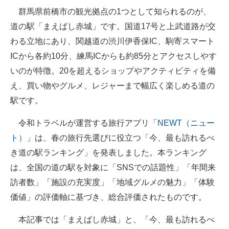
群馬県前橋市の観光拠点の1つとして知られるのが、
ITの今と未来を見通す
道の駅「まえばし赤城」です。国道17号と上武道路が交
わる立地にあり、関越道の渋川伊香保IC、駒寄スマート
スマホと通信の最新トレンド
ICから各約10分、練馬ICからも約85分とアクセスしやす
進化するPCとデバイスの未来
いのが特徴。20を超えるショップやアクティビティを備
え、買い物やグルメ、レジャーまで幅広く楽しめる道の
好きが集まる 比べて選べる
駅です。
ビジネスと働き方のヒント
令和トラベルが運営する旅行アプリ「
NEWT（ニュー
AI活用のいまが分かる
ト）
」は、春の旅行先選びに役立つ「今、最も訪れるべ
き道の駅ランキング」を発表しました。本ランキング
企業ITのトレンドを詳説
は、全国の道の駅を対象に「SNSでの話題性」「年間来
経営リーダーのコミュニティ
訪者数」「施設の充実度」「地域グルメの魅力」「体験
価値」の評価軸に基づき、総合評価されたものです。
マーケ×ITの今がよく分かる
本記事では「まえばし赤城」と、「今、最も訪れるべ
ITエンジニア向け専門サイト