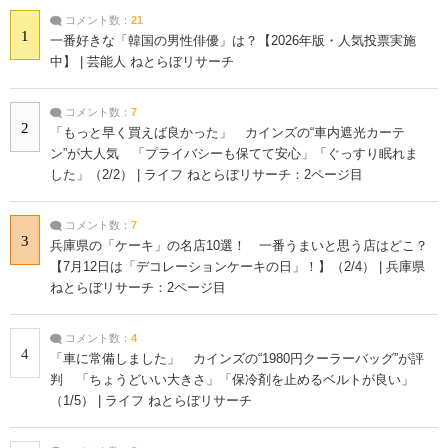
コメント数：
21
1
一番好きな「韓国の男性俳優」は？【2026年版・人気投票実施
中】 | 芸能人 ねとらぼリサーチ
コメント数：
7
2
「もっと早く買えば良かった」 カインズの“車内遮光カーテ
ン”が大人気 「プライバシーも保てて安心」「ぐっすり眠れま
した」（2/2） | ライフ ねとらぼリサーチ：2ページ目
コメント数：
7
3
兵庫県の「ケーキ」の名店10選！ 一番うまいと思う店はどこ？
【7月12日は「デコレーションケーキの日」！】（2/4） | 兵庫県
ねとらぼリサーチ：2ページ目
コメント数：
4
4
「車に常備しました」 カインズの“1980円クーラーバッグ”が評
判 「ちょうどいい大きさ」「保冷剤を止めるベルトが良い」
（1/5） | ライフ ねとらぼリサーチ