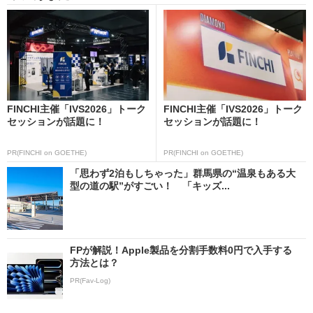
FINCHI主催「IVS2026」トーク
FINCHI主催「IVS2026」トーク
セッションが話題に！
セッションが話題に！
PR(FINCHI on GOETHE)
PR(FINCHI on GOETHE)
「思わず2泊もしちゃった」群馬県の“温泉もある大
型の道の駅”がすごい！ 「キッズ...
FPが解説！Apple製品を分割手数料0円で入手する
方法とは？
PR(Fav-Log)