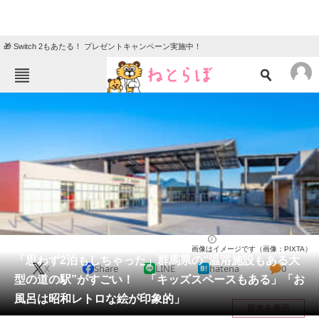
🎁 Switch 2もあたる！ プレゼントキャンペーン実施中！
ねとらぼメニュー
TOP
ニュース
エンタメ
クイズ
グルメ
地域
住まい
教育・育児
動物
リサーチ
人気スポット
2026/04/03 17:10（公開）
画像はイメージです（画像：PIXTA）
会員記事
「思わず2泊もしちゃった」群馬県の“温浴施設もある大
X
Share
LINE
hatena
0
型の道の駅”がすごい！ 「キッズスペースもある」「お
メディア
風呂は昭和レトロな絵が印象的」
目次を表示
注目記事を集めた総合ページ