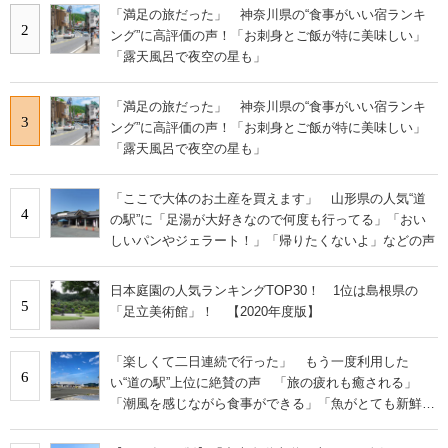
「満足の旅だった」 神奈川県の“食事がいい宿ランキ
2
ング”に高評価の声！「お刺身とご飯が特に美味しい」
「露天風呂で夜空の星も」
「満足の旅だった」 神奈川県の“食事がいい宿ランキ
3
ング”に高評価の声！「お刺身とご飯が特に美味しい」
「露天風呂で夜空の星も」
「ここで大体のお土産を買えます」 山形県の人気“道
4
の駅”に「足湯が大好きなので何度も行ってる」「おい
しいパンやジェラート！」「帰りたくないよ」などの声
日本庭園の人気ランキングTOP30！ 1位は島根県の
5
「足立美術館」！ 【2020年度版】
「楽しくて二日連続で行った」 もう一度利用した
6
い“道の駅”上位に絶賛の声 「旅の疲れも癒される」
「潮風を感じながら食事ができる」「魚がとても新鮮で
安い」「前から行きたくてやっと実現」