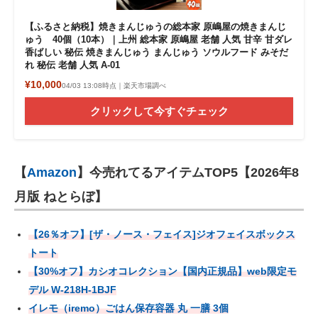
【ふるさと納税】焼きまんじゅうの総本家 原嶋屋の焼きまんじ
ゅう 40個（10本）｜上州 総本家 原嶋屋 老舗 人気 甘辛 甘ダレ
香ばしい 秘伝 焼きまんじゅう まんじゅう ソウルフード みそだ
れ 秘伝 老舗 人気 A-01
¥10,000
04/03 13:08時点｜楽天市場調べ
クリックして今すぐチェック
【
Amazon
】今売れてるアイテムTOP5【2026年8
月版 ねとらぼ】
【26％オフ】[ザ・ノース・フェイス]ジオフェイスボックス
トート
【30%オフ】カシオコレクション【国内正規品】web限定モ
デル W-218H-1BJF
イレモ（iremo）ごはん保存容器 丸 一膳 3個