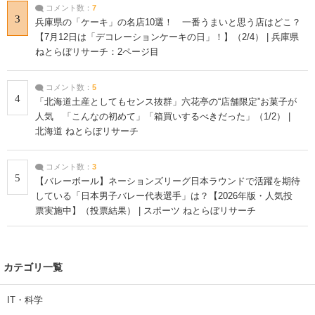
コメント数：
7
3
兵庫県の「ケーキ」の名店10選！ 一番うまいと思う店はどこ？
【7月12日は「デコレーションケーキの日」！】（2/4） | 兵庫県
ねとらぼリサーチ：2ページ目
コメント数：
5
4
「北海道土産としてもセンス抜群」六花亭の“店舗限定”お菓子が
人気 「こんなの初めて」「箱買いするべきだった」（1/2） |
北海道 ねとらぼリサーチ
コメント数：
3
5
【バレーボール】ネーションズリーグ日本ラウンドで活躍を期待
している「日本男子バレー代表選手」は？【2026年版・人気投
票実施中】（投票結果） | スポーツ ねとらぼリサーチ
カテゴリ一覧
IT・科学