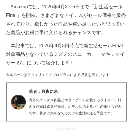
Amazonでは、2026年4月3～6日まで「新生活セール
ITの今と未来を見通す
Final」を開催。さまざまなアイテムがセール価格で販売
されており、欲しかった商品や買い足したいと思ってい
スマホと通信の最新トレンド
た商品がお得に手に入れられるチャンスです。
進化するPCとデバイスの未来
本記事では、2026年4月3日時点で新生活セールFinal
好きが集まる 比べて選べる
対象商品となっているミズノのスニーカー「マキシマイ
ザー 27」について紹介します！
ビジネスと働き方のヒント
※本ページはアフィリエイトプログラムによる収益を得ています
AI活用のいまが分かる
企業ITのトレンドを詳説
筆者：月夜に米
海外のエンタメ作品とホラーゲームを愛するライター。好
経営リーダーのコミュニティ
きな作家は森見登美彦。ホテルに泊まるだけの旅行も好き
です。将来は犬をなでるだけの生活を送る予定です。
マーケ×ITの今がよく分かる
ITエンジニア向け専門サイト
advertisement