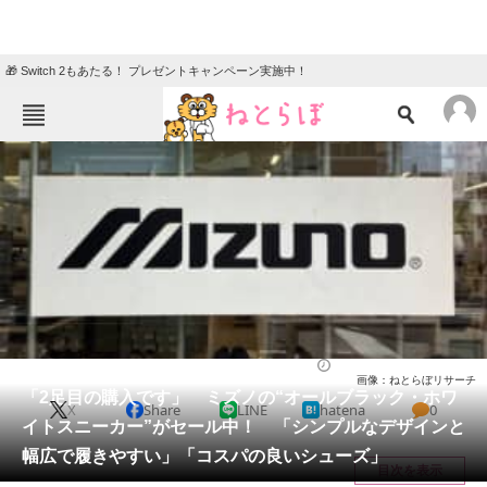
🎁 Switch 2もあたる！ プレゼントキャンペーン実施中！
ねとらぼメニュー
TOP
ニュース
エンタメ
クイズ
グルメ
地域
住まい
教育・育児
動物
リサーチ
シューズ
2026/04/03 15:20（公開）
画像：ねとらぼリサーチ
会員記事
「2足目の購入です」 ミズノの“オールブラック・ホワ
X
Share
LINE
hatena
0
イトスニーカー”がセール中！ 「シンプルなデザインと
メディア
幅広で履きやすい」「コスパの良いシューズ」
目次を表示
注目記事を集めた総合ページ