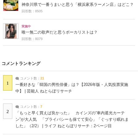
神奈川県で一番うまいと思う「横浜家系ラーメン店」はどこ？
回答数：8505
実施中
唯一無二の歌声だと思うボーカリストは？
回答数：8079
コメントランキング
コメント数：
21
1
一番好きな「韓国の男性俳優」は？【2026年版・人気投票実施
中】 | 芸能人 ねとらぼリサーチ
コメント数：
7
2
「もっと早く買えば良かった」 カインズの“車内遮光カーテ
ン”が大人気 「プライバシーも保てて安心」「ぐっすり眠れま
した」（2/2） | ライフ ねとらぼリサーチ：2ページ目