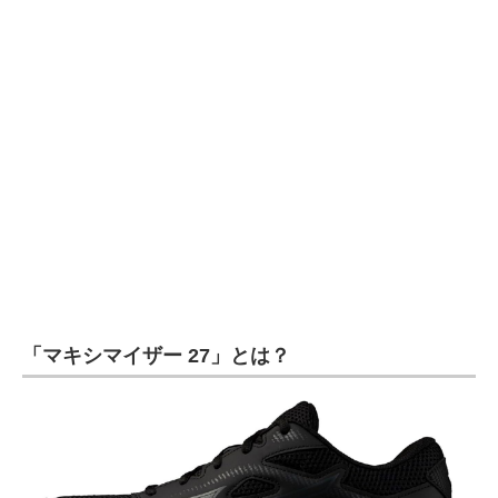
企業向けIT製品の総合サイト
IT製品の技術・比較・事例
製造業のIT導入・活用を支援
モノづくり技術者専門サイト
エレクトロニクス専門サイト
電子設計の基本と応用
エネルギーの専門メディア
「マキシマイザー 27」とは？
建設×テクノロジーの最前線
ちょっと気になるネットの話題