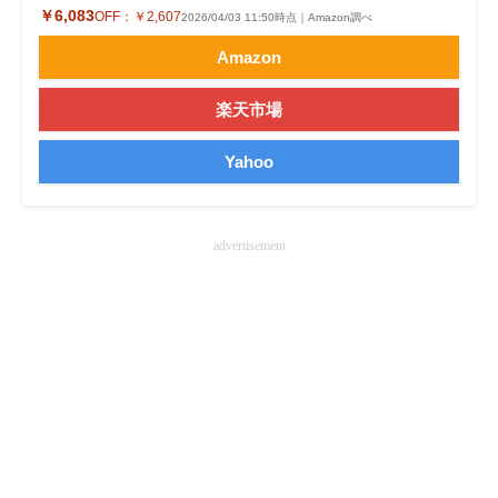
￥6,083
OFF：
￥2,607
2026/04/03 11:50時点｜Amazon調べ
Amazon
楽天市場
Yahoo
advertisement