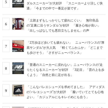
5
ダルスニーカー”が大好評 「スニーカーより涼しく快
適」「今までの中で一番足が楽です」
「土踏まずもしっかりして疲れにくい」 無印良品
6
の“足裏に沿うサンダル”が好評 「履き心地が良い」
「出しっぱなしでも悪目立ちしません」の声
「2万歩ほど歩いても疲れない」 ニューバランスの“厚
7
底サンダル”が大人気 「軽くてふかふか」「どこまで
も歩けそう」「さすがニューバランス」
「普通のスニーカーに戻れない」ニューバランスの“走
8
りたくなるスニーカー”が好評 「3足目」「雲の上を歩
くよう」「自然と前に足が出る」
「こんなバレエシューズを求めてました」 アディダス
9
の“バレエシューズ”が大好評 「履いていてとても心地
よい」「カジュアルにもキレイめにも合う」