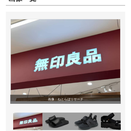
ITの今と未来を見通す
スマホと通信の最新トレンド
進化するPCとデバイスの未来
好きが集まる 比べて選べる
ビジネスと働き方のヒント
AI活用のいまが分かる
企業ITのトレンドを詳説
画像：ねとらぼリサーチ
経営リーダーのコミュニティ
マーケ×ITの今がよく分かる
ITエンジニア向け専門サイト