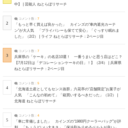
中】 | 芸能人 ねとらぼリサーチ
コメント数：
7
2
「もっと早く買えば良かった」 カインズの“車内遮光カーテ
ン”が大人気 「プライバシーも保てて安心」「ぐっすり眠れま
した」（2/2） | ライフ ねとらぼリサーチ：2ページ目
コメント数：
7
3
兵庫県の「ケーキ」の名店10選！ 一番うまいと思う店はどこ？
【7月12日は「デコレーションケーキの日」！】（2/4） | 兵庫県
ねとらぼリサーチ：2ページ目
コメント数：
5
4
「北海道土産としてもセンス抜群」六花亭の“店舗限定”お菓子が
人気 「こんなの初めて」「箱買いするべきだった」（1/2） |
北海道 ねとらぼリサーチ
コメント数：
4
5
「車に常備しました」 カインズの“1980円クーラーバッグ”が評
判 「ちょうどいい大きさ」「保冷剤を止めるベルトが良い」