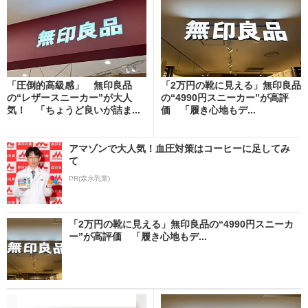
「圧倒的高級感」 無印良品
「2万円の靴に見える」無印良品
の“レザースニーカー”が大人
の“4990円スニーカー”が高評
気！ 「ちょうど良いが詰ま...
価 「履き心地もデ...
アマゾンで大人気！血圧対策はコーヒーに足してみ
て
PR(森永乳業)
「2万円の靴に見える」無印良品の“4990円スニーカ
ー”が高評価 「履き心地もデ...