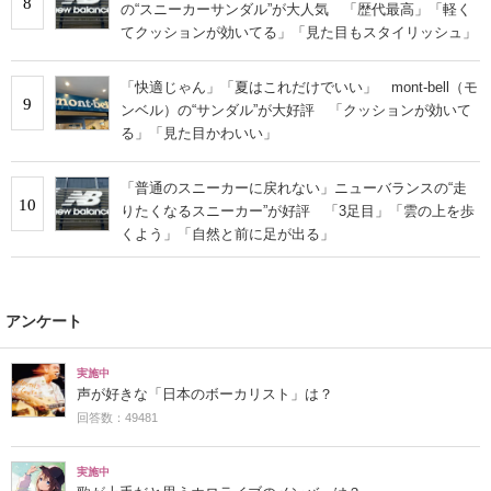
8
の“スニーカーサンダル”が大人気 「歴代最高」「軽く
てクッションが効いてる」「見た目もスタイリッシュ」
「快適じゃん」「夏はこれだけでいい」 mont-bell（モ
9
ンベル）の“サンダル”が大好評 「クッションが効いて
る」「見た目かわいい」
「普通のスニーカーに戻れない」ニューバランスの“走
10
りたくなるスニーカー”が好評 「3足目」「雲の上を歩
くよう」「自然と前に足が出る」
アンケート
実施中
声が好きな「日本のボーカリスト」は？
回答数：49481
実施中