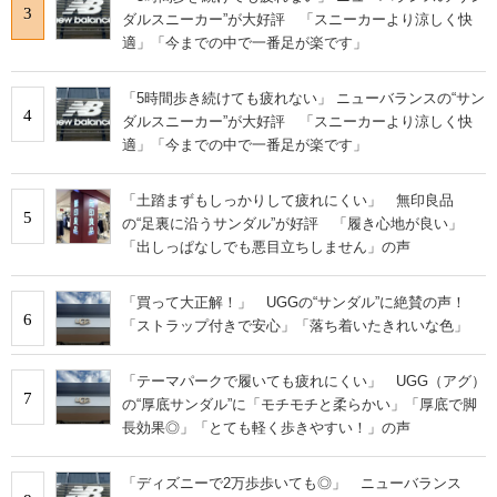
3
ダルスニーカー”が大好評 「スニーカーより涼しく快
適」「今までの中で一番足が楽です」
「5時間歩き続けても疲れない」 ニューバランスの“サン
4
ダルスニーカー”が大好評 「スニーカーより涼しく快
適」「今までの中で一番足が楽です」
「土踏まずもしっかりして疲れにくい」 無印良品
5
の“足裏に沿うサンダル”が好評 「履き心地が良い」
「出しっぱなしでも悪目立ちしません」の声
「買って大正解！」 UGGの“サンダル”に絶賛の声！
6
「ストラップ付きで安心」「落ち着いたきれいな色」
「テーマパークで履いても疲れにくい」 UGG（アグ）
7
の“厚底サンダル”に「モチモチと柔らかい」「厚底で脚
長効果◎」「とても軽く歩きやすい！」の声
「ディズニーで2万歩歩いても◎」 ニューバランス