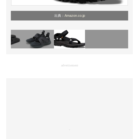
出典：
Amazon.co.jp
advertisement