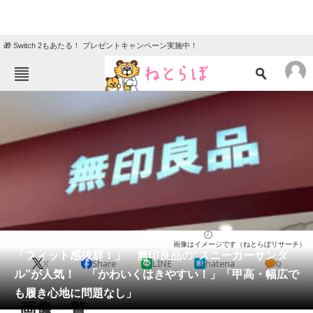
🎁 Switch 2もあたる！ プレゼントキャンペーン実施中！
ねとらぼメニュー
TOP
ニュース
エンタメ
クイズ
グルメ
地域
住まい
教育・育児
動物
リサーチ
シューズ
2026/04/10 15:40（公開）
画像はイメージです（ねとらぼリサーチ）
会員記事
「フィット感抜群！」 無印良品の“スニーカーサンダ
X
Share
LINE
hatena
0
ル”が人気！ 「かわいくはきやすい！」「甲高・幅広で
メディア
も履き心地に問題なし」
画像一覧
注目記事を集めた総合ページ