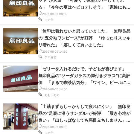
ット”が人気 「可愛くて体型カバーしてくれ
る」「今年の夏はヘビロテしそう」「家族にも褒
スマホと通信の最新トレンド
められました」
2026-08-06 08:30
ツナ缶
進化するPCとデバイスの未来
「無印は着れないと思っていました」 無印良品
好きが集まる 比べて選べる
の“五分袖ワンピース”が好評 「ゆったりスッキ
リ着れた」「嬉しくて買いました」
ビジネスと働き方のヒント
2026-08-05 14:10
アロ麻婆
AI活用のいまが分かる
「ゼリーを入れるだけで、子どもが喜びます」
企業ITのトレンドを詳説
無印良品の“ソーダガラスの脚付きグラス”に高評
価 「まるで喫茶店気分」「ワイン、ビールにも
経営リーダーのコミュニティ
合う」
2026-08-05 14:00
あおいあめ
マーケ×ITの今がよく分かる
「土踏まずもしっかりして疲れにくい」 無印良
ITエンジニア向け専門サイト
品の“足裏に沿うサンダル”が好評 「履き心地が
良い」「出しっぱなしでも悪目立ちしません」の
企業向けIT製品の総合サイト
声
2026-08-05 08:30
ツナ缶