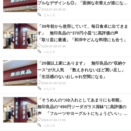
プルなデザインも◎」「面倒な衣替えが楽になっ
た」
2026-07-29 08:00
とらくろ
「30年前から使用していて、毎日食卓に出てきま
す」 無印良品の“370円小皿”に高評価の声
「取り皿に最適」「和洋中どんな料理にも合う」
2026-07-29 07:40
ハルミチ
「20個以上家にあります」 無印良品の“収納ケ
ース”が大人気 「数えきれないほど買い足し」
「生活感のないおしゃれ空間になる」
2026-07-28 23:20
とらくろ
「そうめんのつゆ入れとしてあまりにも有能」
無印良品の“490円ソーダガラス深鉢”に高評価の
声 「フルーツやヨーグルトにちょうどいい」
「年中使えそう」
2026-07-28 17:00
ハルミチ