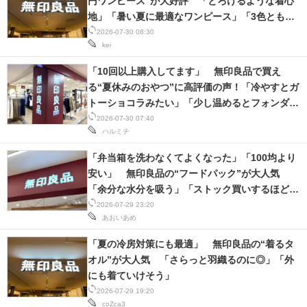
円ワンピース”が大好評 「とろけるような着心
地」「暑い夏に最適なワンピース」「3色とも購
入しました」
2026-07-30 08:30
kei
「10回以上購入してます」 無印良品で買え
る“夏休みのおやつ”に高評価の声！「冷やすとガ
トーショコラみたい」「少し温めるとフォンダン
ショコラに」
2026-07-30 07:40
ハルミチ
「弁当箱を洗わなくてよくなった」「100均より
安い」 無印良品の“フードパック”が大人気
「余分な水分を吸う」「ストック買いするほど必
須」
2026-07-29 23:20
あおいあめ
「夏の冷房対策にも最適」 無印良品の“着るタ
オル”が大人気 「さらっと羽織るのに◎」「外
にも着ていけそう」
2026-07-29 19:20
coZca3