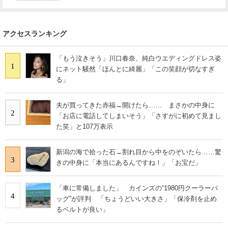
アクセスランキング
「もう泣きそう」川口春奈、純白ウエディングドレス姿
1
にネット騒然「ほんとに綺麗」「この笑顔が切なすぎ
る」
夫が買ってきた赤福→開けたら…… まさかの中身に
2
「お店に電話してしまいそう」「さすがに初めて見まし
た笑」と107万表示
新潟の海で拾った石→割れ目から中をのぞいたら……驚
3
きの中身に「本当にあるんですね！」「お宝だ」
「車に常備しました」 カインズの“1980円クーラーバ
4
ッグ”が評判 「ちょうどいい大きさ」「保冷剤を止め
るベルトが良い」