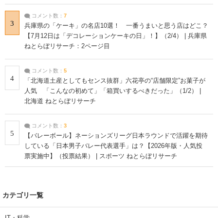
コメント数：
7
3
兵庫県の「ケーキ」の名店10選！ 一番うまいと思う店はどこ？
【7月12日は「デコレーションケーキの日」！】（2/4） | 兵庫県
ねとらぼリサーチ：2ページ目
コメント数：
5
4
「北海道土産としてもセンス抜群」六花亭の“店舗限定”お菓子が
人気 「こんなの初めて」「箱買いするべきだった」（1/2） |
北海道 ねとらぼリサーチ
コメント数：
3
5
【バレーボール】ネーションズリーグ日本ラウンドで活躍を期待
している「日本男子バレー代表選手」は？【2026年版・人気投
票実施中】（投票結果） | スポーツ ねとらぼリサーチ
カテゴリ一覧
IT・科学