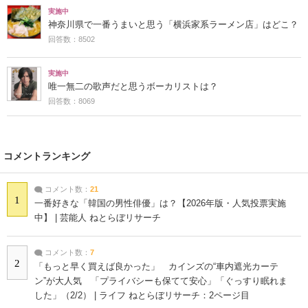
実施中
神奈川県で一番うまいと思う「横浜家系ラーメン店」はどこ？
回答数：8502
実施中
唯一無二の歌声だと思うボーカリストは？
回答数：8069
コメントランキング
コメント数：
21
1
一番好きな「韓国の男性俳優」は？【2026年版・人気投票実施
中】 | 芸能人 ねとらぼリサーチ
コメント数：
7
2
「もっと早く買えば良かった」 カインズの“車内遮光カーテ
ン”が大人気 「プライバシーも保てて安心」「ぐっすり眠れま
した」（2/2） | ライフ ねとらぼリサーチ：2ページ目