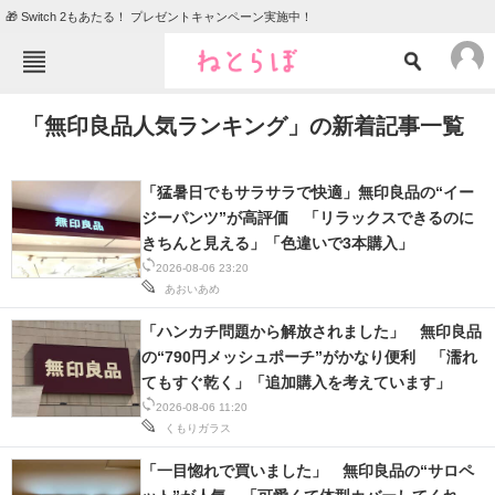
🎁 Switch 2もあたる！ プレゼントキャンペーン実施中！
ねとらぼメニュー
「無印良品人気ランキング」の新着記事一覧
TOP
ニュース
エンタメ
クイズ
「猛暑日でもサラサラで快適」無印良品の“イー
グルメ
地域
ジーパンツ”が高評価 「リラックスできるのに
きちんと見える」「色違いで3本購入」
住まい
教育・育児
2026-08-06 23:20
あおいあめ
動物
リサーチ
「ハンカチ問題から解放されました」 無印良品
会員記事
の“790円メッシュポーチ”がかなり便利 「濡れ
てもすぐ乾く」「追加購入を考えています」
メディア
2026-08-06 11:20
くもりガラス
注目記事を集めた総合ページ
「一目惚れで買いました」 無印良品の“サロペ
ITの今と未来を見通す