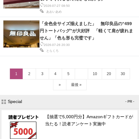
2026-07-27 08:50
あおいあめ
「全色全サイズ揃えました」 無印良品の“499
円トートバッグ”が大好評 「軽くて肩が疲れま
せん」「色も形も完璧です」
2026-07-26 20:30
とらくろ
1
2
3
4
5
10
20
30
»
最後 »
Special
- PR -
【抽選で5,000円分】Amazonギフトカードが
当たる！読者アンケート実施中