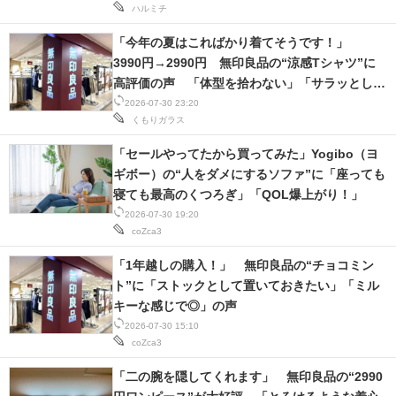
ハルミチ
「今年の夏はこればかり着てそうです！」
3990円→2990円 無印良品の“涼感Tシャツ”に
高評価の声 「体型を拾わない」「サラッとした
着心地◎」
2026-07-30 23:20
くもりガラス
「セールやってたから買ってみた」Yogibo（ヨ
ギボー）の“人をダメにするソファ”に「座っても
寝ても最高のくつろぎ」「QOL爆上がり！」
2026-07-30 19:20
coZca3
「1年越しの購入！」 無印良品の“チョコミン
ト”に「ストックとして置いておきたい」「ミル
キーな感じで◎」の声
2026-07-30 15:10
coZca3
「二の腕を隠してくれます」 無印良品の“2990