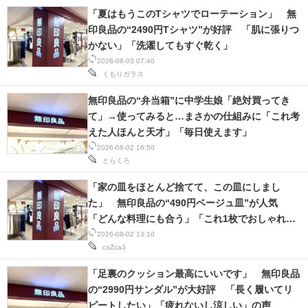
「夏はもうこのTシャツでローテーション」 無
印良品の“2490円Tシャツ”が好評 「肌に張りつ
かない」「洗濯してもすぐ乾く」
2026-08-03 07:40
くもりガラス
無印良品の“弁当箱”に中学生娘「絶対買ってき
て」→使ってみると…まさかの仕組みに「これ考
えた人ほんと天才」「毎日使えます」
2026-08-02 16:50
とらくろ
「家の皿をほとんど捨てて、この皿にしまし
た」 無印良品の“490円ベージュ皿”が人気
「どんな料理にも合う」「これ1枚でおしゃれに
見えます」
2026-08-02 13:10
coZca3
「足裏のクッション最高にいいです」 無印良品
の“2990円サンダル”が大好評 「長く履いてリ
ピートしたい」「疲れないし涼しい」の声