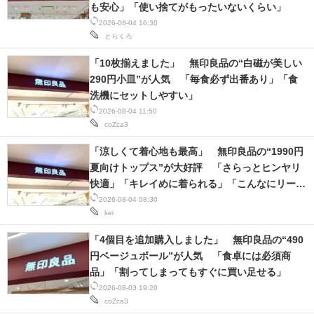
も安心」「使い捨てがもったいないくらい」
2026-08-04 16:30
とらくろ
「10枚揃えました」 無印良品の“白磁が美しい
290円小皿”が人気 「毎食必ず出番あり」「食
洗機にセットしやすい」
2026-08-04 11:50
coZca3
「涼しくて着心地も最高」 無印良品の“1990円
夏向けトップス”が大好評 「さらっとヒンヤリ
快適」「キレイめに着られる」「こんなにリーズ
ナブルでいいの？」
2026-08-04 08:30
kei
「4個目を追加購入しました」 無印良品の“490
円ベージュボール”が人気 「食卓には必須商
品」「割ってしまってもすぐに買い足せる」
2026-08-03 19:20
coZca3