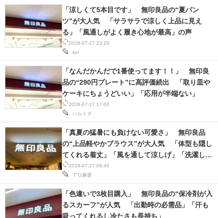
「涼しくて5本目です」 無印良品の“夏パン
ツ”が大人気 「サラサラで涼しく上品に見え
る」「風通しがよく履き心地が最高」の声
2026-07-27 23:20
kei
「なんだかんだで1番使ってます！！」 無印良
品の“290円プレート”に高評価続出 「取り皿や
ケーキにちょうどいい」「応用が半端ない」
2026-07-27 17:00
ハルミチ
「真夏の猛暑にも負けない可愛さ」 無印良品
の“上品軽やかブラウス”が大人気 「体型も隠し
てくれる着丈」「風を通して涼しげ」「洗濯して
もすぐに乾く所も良い」
2026-07-27 09:40
アロ麻婆
「色違いで3枚目購入」 無印良品の“保冷剤が入
るスカーフ”が人気 「出勤時の必需品」「汗も
吸ってくれるし冷たさも長持ち」