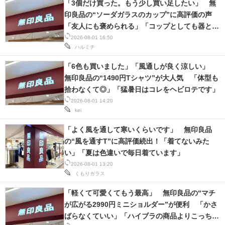
「3個だけ買った。もう少し買い足したい」 無
印良品の“ソーダガラスのカップ”に高評価の声
「友人にも褒められる」「コップとしても器とし
ても使えて重宝」
2026-08-01 16:50
ハルミチ
「6色も買いました」「風通しが良く涼しい」
無印良品の“1490円Tシャツ”が大人気 「体型も
拾わなくて◎」「猛暑日はコレをヘビロテです」
2026-08-01 14:20
kei
「よく風を通して寒いくらいです」 無印良品
の“風を通すT”に高評価続出！「着てないみた
い」「夏は色違いで毎日着ています」
2026-08-01 13:20
くもりガラス
「軽くて可愛くてもう最高」 無印良品の“マチ
が広がる2990円ミニショルダー”が便利 「かさ
ばらなくていい」「ハイブラの商品よりこっちの