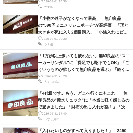
方が好き」
2026-08-01 10:50
ツナ缶
「小物の迷子がなくなって最高」 無印良品
の“590円ミニメッシュポーチ”が高評価 「形と
大きさが気に入り2個目購入」「小銭入れにピッ
タリ」の声
2026-08-01 09:20
ツナ缶
「1万歩以上歩いても疲れない」無印良品の“スニ
ーカーサンダル”に「裸足でも靴下でもOK」「こ
ういうものが欲しくて無印良品を選ぶ」「軽くて
歩きやすい！」の声
2026-07-31 23:20
うすしお味
「4代目です。もう、どこへ行くにもこれ」 無
印良品の“撥水リュック”に「本当に軽く感じるの
で驚きました」「財布の出し入れが楽！」「次買
う時もこれと決めてる」の声
2026-07-31 17:40
うすしお味
「入れたいものがすべて入りました！」 2490