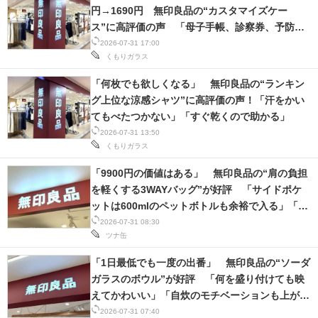
円→1690円 無印良品の“カスタマイズケー
ス”に高評価の声 「母子手帳、診察券、予防接
種が全てまとまりました」「通帳が6冊入る」
2026-07-31 17:00
くもりガラス
「何枚でも欲しくなる」 無印良品の“ランキン
グ上位な涼感シャツ”に高評価の声！「汗をかい
てもべたつかない」「すぐ乾くので助かる」
2026-07-31 13:50
くもりガラス
「9900円の価値はある」 無印良品の“肩の負担
を軽くする3WAYバッグ”が好評 「サイドポケ
ットは600mlのペットボトルも余裕で入る」「ち
ょうどいいサイズ感」の声
2026-07-31 08:30
ツナ缶
「1日最低でも一度の出番」 無印良品の“ソーダ
ガラスのボウル”が好評 「何を盛り付けても映
えてかわいい」「自炊のモチベーションも上がり
ました」
2026-07-31 07:40