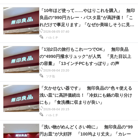
IT製品の技術・比較・事例
「10年ほど使って……やはりこれを購入」 無印
良品の“990円カレー・パスタ皿”が高評価！「こ
製造業のIT導入・活用を支援
れだけで事足ります」「なぜか美味しそうに見え
モノづくり技術者専門サイト
る」
2026-08-05 07:40
ハルミチ
エレクトロニクス専門サイト
「1泊2日の旅行もこれ一つでOK」 無印良品
の“4990円撥水リュック”が人気 「見た目以上
電子設計の基本と応用
の容量」「13インチPCもすっぽり」の声
2026-08-04 23:20
エネルギーの専門メディア
ツナ缶
建設×テクノロジーの最前線
「欠かせない器です」 無印良品の“色々使える
浅い皿”に高評価続出！「冷奴にも鍋の取り分け
ちょっと気になるネットの話題
にも」「食洗機に収まりが良い」
2026-08-04 20:15
ハルミチ
「洗い物がめんどくさい時に」 無印良品の“99
円お皿”が大好評 「100均より丈夫」「カレー