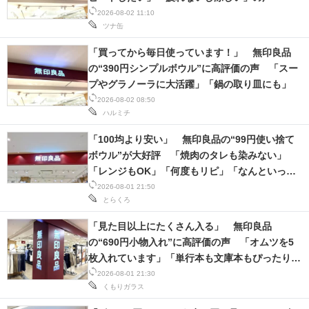
2026-08-02 11:10
ツナ缶
「買ってから毎日使っています！」 無印良品
の“390円シンプルボウル”に高評価の声 「スー
プやグラノーラに大活躍」「鍋の取り皿にも」
2026-08-02 08:50
ハルミチ
「100均より安い」 無印良品の“99円使い捨て
ボウル”が大好評 「焼肉のタレも染みない」
「レンジもOK」「何度もリピ」「なんといって
も可愛い！」
2026-08-01 21:50
とらくろ
「見た目以上にたくさん入る」 無印良品
の“690円小物入れ”に高評価の声 「オムツを5
枚入れています」「単行本も文庫本もぴったり収
まり安心」
2026-08-01 21:30
くもりガラス