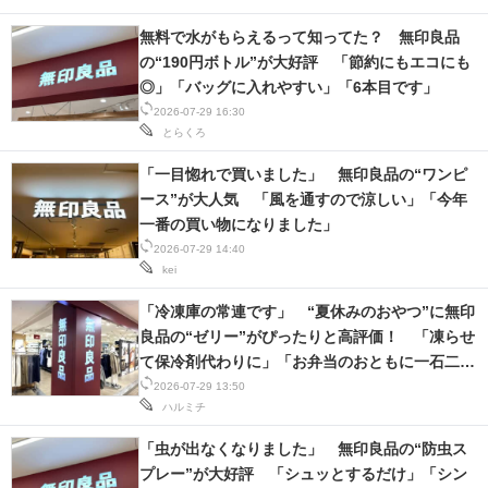
無料で水がもらえるって知ってた？ 無印良品
の“190円ボトル”が大好評 「節約にもエコにも
◎」「バッグに入れやすい」「6本目です」
2026-07-29 16:30
とらくろ
「一目惚れで買いました」 無印良品の“ワンピ
ース”が大人気 「風を通すので涼しい」「今年
一番の買い物になりました」
2026-07-29 14:40
kei
「冷凍庫の常連です」 “夏休みのおやつ”に無印
良品の“ゼリー”がぴったりと高評価！ 「凍らせ
て保冷剤代わりに」「お弁当のおともに一石二鳥
♪」
2026-07-29 13:50
ハルミチ
「虫が出なくなりました」 無印良品の“防虫ス
プレー”が大好評 「シュッとするだけ」「シン