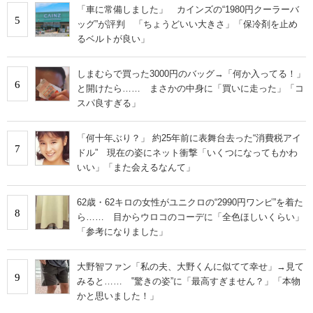
「車に常備しました」 カインズの“1980円クーラーバ
5
ッグ”が評判 「ちょうどいい大きさ」「保冷剤を止め
るベルトが良い」
しまむらで買った3000円のバッグ→「何か入ってる！」
6
と開けたら…… まさかの中身に「買いに走った」「コ
スパ良すぎる」
「何十年ぶり？」 約25年前に表舞台去った“消費税アイ
7
ドル” 現在の姿にネット衝撃「いくつになってもかわ
いい」「また会えるなんて」
62歳・62キロの女性がユニクロの“2990円ワンピ”を着た
8
ら…… 目からウロコのコーデに「全色ほしいくらい」
「参考になりました」
大野智ファン「私の夫、大野くんに似てて幸せ」→見て
9
みると…… ‟驚きの姿”に「最高すぎません？」「本物
かと思いました！」