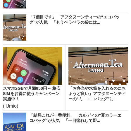
「7個目です」 アフタヌーンティーの“エコバッ
グ”が人気 「もうペラペラの袋には...
スマホ2GBで月額850円～ 格安
「お弁当や水筒を入れるのにち
SIMをお得に使うキャンペーン
ょうど良い」アフタヌーンティ
実施中！
ーの“ミニエコバッグ”に...
(IIJmio)
「結局これが一番便利」 カルディの“夏カラーエ
コバッグ”が人気 「一目惚れして即...