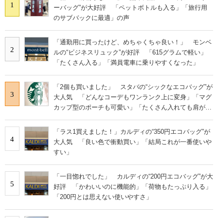
1
ーバッグ”が大好評 「ペットボトルも入る」「旅行用
のサブバックに最適」の声
「通勤用に買ったけど、めちゃくちゃ良い！」 モンベ
2
ルの“ビジネスリュック”が好評 「615グラムで軽い」
「たくさん入る」「満員電車に乗りやすくなった」
「2個も買いました」 スタバの“シックなエコバッグ”が
3
大人気 「どんなコーデもワンランク上に変身」「マグ
カップ型のポーチも可愛い」「たくさん入れても肩が痛
くならない」
「ラス1買えました！」カルディの“350円エコバッグ”が
4
大人気 「良い色で衝動買い」「結局これが一番使いや
すい」
「一目惚れでした」 カルディの“200円エコバッグ”が大
5
好評 「かわいいのに機能的」「荷物もたっぷり入る」
「200円とは思えない使いやすさ」