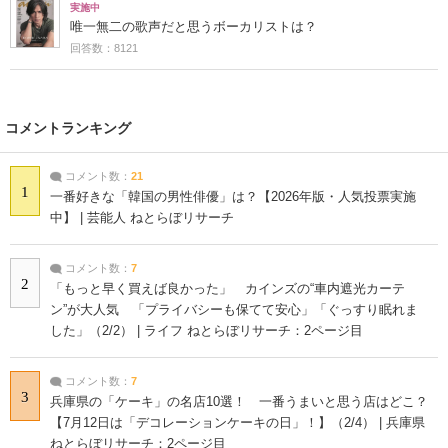
実施中
唯一無二の歌声だと思うボーカリストは？
回答数：8121
コメントランキング
コメント数：
21
1
一番好きな「韓国の男性俳優」は？【2026年版・人気投票実施
中】 | 芸能人 ねとらぼリサーチ
コメント数：
7
2
「もっと早く買えば良かった」 カインズの“車内遮光カーテ
ン”が大人気 「プライバシーも保てて安心」「ぐっすり眠れま
した」（2/2） | ライフ ねとらぼリサーチ：2ページ目
コメント数：
7
3
兵庫県の「ケーキ」の名店10選！ 一番うまいと思う店はどこ？
【7月12日は「デコレーションケーキの日」！】（2/4） | 兵庫県
ねとらぼリサーチ：2ページ目