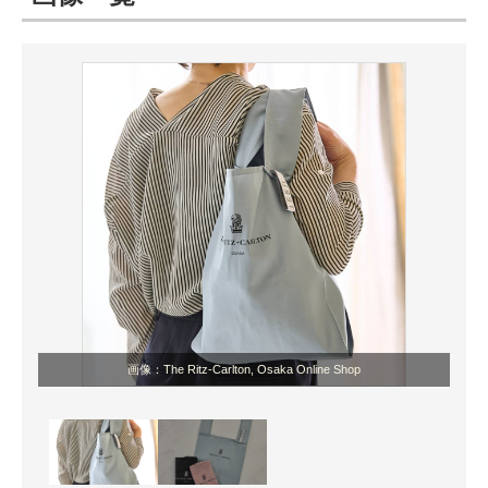
ITの今と未来を見通す
スマホと通信の最新トレンド
進化するPCとデバイスの未来
好きが集まる 比べて選べる
ビジネスと働き方のヒント
AI活用のいまが分かる
企業ITのトレンドを詳説
画像：The Ritz-Carlton, Osaka Online Shop
経営リーダーのコミュニティ
マーケ×ITの今がよく分かる
ITエンジニア向け専門サイト