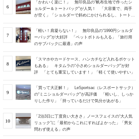
「かわいく楽に！」 無印良品の“帆布生地で作ったシ
6
ョルダー＆トートバッグ”が人気！ 「大容量で、両手
が空く」「ショルダーで斜めにかけられるし、トートで
も様になる！」
「軽い！肩凝らない！」 無印良品の“1990円ショルダ
7
ーバッグ”が大好評 「ペットボトルも入る」「旅行用
のサブバックに最適」の声
「スマホやカードケース、ハンカチなど入れるポケット
8
もある」 キタムラの“小さめショルダーバッグ”が好
評 「とても重宝しています！」「軽くて使いやすい」
「買って大正解！」 LeSportsac（レスポートサック）
9
の“ミニショルダーバッグ”が高評価 「軽いし、しっか
りした作り」「持っているだけで気分があがる」
「2泊3日に丁度良い大きさ」ノースフェイスの“大人気
10
リュック”に「最初からこれにすればよかった」「男女
問わず使える」の声