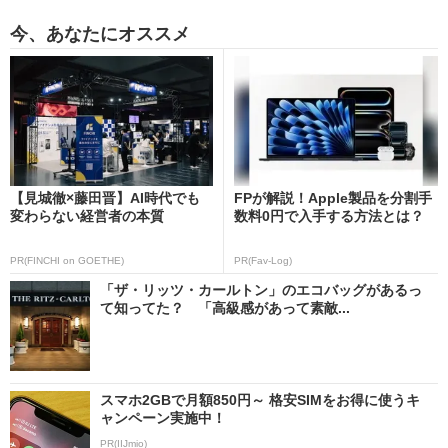
今、あなたにオススメ
【見城徹×藤田晋】AI時代でも
FPが解説！Apple製品を分割手
変わらない経営者の本質
数料0円で入手する方法とは？
PR(FINCHI on GOETHE)
PR(Fav-Log)
「ザ・リッツ・カールトン」のエコバッグがあるっ
て知ってた？ 「高級感があって素敵...
スマホ2GBで月額850円～ 格安SIMをお得に使うキ
ャンペーン実施中！
PR(IIJmio)