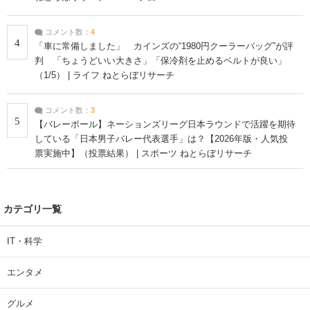
コメント数：
4
4
「車に常備しました」 カインズの“1980円クーラーバッグ”が評
判 「ちょうどいい大きさ」「保冷剤を止めるベルトが良い」
（1/5） | ライフ ねとらぼリサーチ
コメント数：
3
5
【バレーボール】ネーションズリーグ日本ラウンドで活躍を期待
している「日本男子バレー代表選手」は？【2026年版・人気投
票実施中】（投票結果） | スポーツ ねとらぼリサーチ
カテゴリ一覧
IT・科学
エンタメ
グルメ