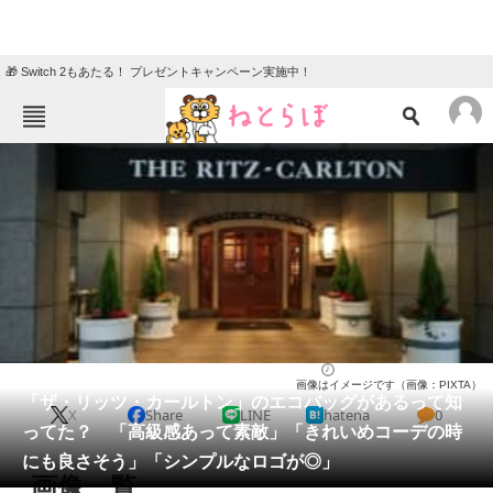
🎁 Switch 2もあたる！ プレゼントキャンペーン実施中！
ねとらぼメニュー
TOP
ニュース
エンタメ
クイズ
グルメ
地域
住まい
教育・育児
動物
リサーチ
バッグ
2026/04/11 14:50（公開）
画像はイメージです（画像：PIXTA）
会員記事
「ザ・リッツ・カールトン」のエコバッグがあるって知
X
Share
LINE
hatena
0
ってた？ 「高級感あって素敵」「きれいめコーデの時
メディア
にも良さそう」「シンプルなロゴが◎」
画像一覧
注目記事を集めた総合ページ