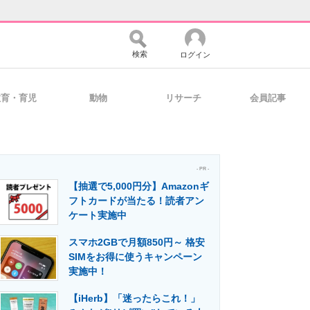
検索
ログイン
教育・育児
動物
リサーチ
会員記事
バイスの未来
好きが集まる 比べて選べる
- PR -
【抽選で5,000円分】Amazonギ
コミュニティ
マーケ×ITの今がよく分かる
フトカードが当たる！読者アン
ケート実施中
スマホ2GBで月額850円～ 格安
・活用を支援
SIMをお得に使うキャンペーン
実施中！
【iHerb】「迷ったらこれ！」