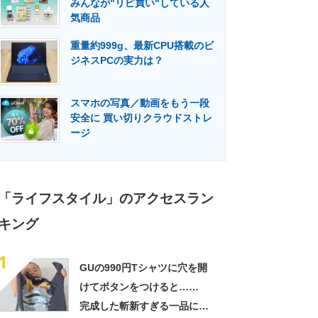
みんなが"リピ買い"している人
門メディア
建設×テクノロジーの最前線
気商品
重量約999g、最新CPU搭載のビ
ジネスPCの実力は？
スマホの写真／動画をもう一段
安全に 買い切りクラウドストレ
ージ
「ライフスタイル」のアクセスラン
キング
1
GUの990円Tシャツに穴を開
けてボタンをつけると……
完成した斬新すぎる一品に称