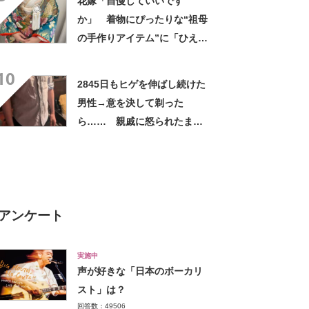
花嫁「自慢していいです
か」 着物にぴったりな“祖母
の手作りアイテム”に「ひえ
ー！」「センスが素晴らし
10
い」「モデルさんかと」
2845日もヒゲを伸ばし続けた
男性→意を決して剃った
ら…… 親戚に怒られたまさ
かの理由に「えぇwwwそんな
ぁ」「どんまいです」
アンケート
実施中
声が好きな「日本のボーカリ
スト」は？
回答数：49506