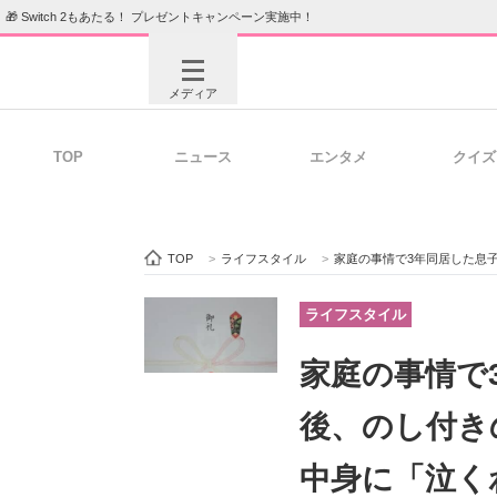
🎁 Switch 2もあたる！ プレゼントキャンペーン実施中！
メディア
TOP
ニュース
エンタメ
クイズ
注目記事を集めた総合ページ
ITの今
TOP
>
ライフスタイル
>
家庭の事情で3年同居した息子の親友→
ビジネスと働き方のヒント
AI活用
ライフスタイル
家庭の事情で
ITエンジニア向け専門サイト
企業向けI
後、のし付き
中身に「泣く