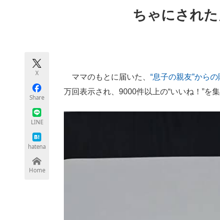
モノづくり技術者専門サイト
エレクトロ
ちゃにされた
ちょっと気になるネットの話題
X
ママのもとに届いた、
“息子の親友”から
万回表示され、9000件以上の“いいね！”を
Share
LINE
hatena
Home