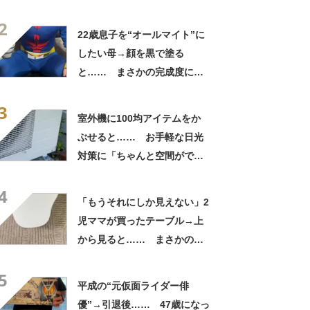
賛「これすごい」
2
22歳息子を“オールマイト”に
したい母→顔を黒で塗る
と…… まさかの完成度に
「フィギュアかと思ったら人
3
間」「質感良すぎ」
室外機に100均アイテムをか
ぶせると…… お手軽な日光
対策に「ちゃんと空間ができ
てグー」「これで楽します」
4
「もうそれにしか見えない」2
児ママが買ったテーブル→上
から見ると…… まさかの光
景に「ドアップかと思いまし
5
た」「なんて斬新な」
平成の“元仮面ライダー俳
優”→引退後…… 47歳になっ