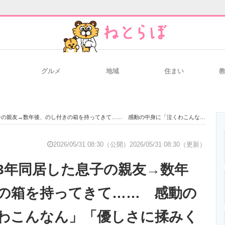
グルメ
地域
住まい
と未来を見通す
スマホと通信の最新トレンド
進化するPCとデ
数年後、のし付きの箱を持ってきて…… 感動の中身に「泣くわこんなん」「優しさに揉みくちゃにされた」
のいまが分かる
企業ITのトレンドを詳説
経営リーダーの
2026/05/31 08:30（公開）
2026/05/31 08:30（更新）
3年同居した息子の親友→数年
T製品の総合サイト
IT製品の技術・比較・事例
製造業のIT導入
の箱を持ってきて…… 感動の
わこんなん」「優しさに揉みく