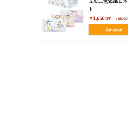
ュ加工/無添加/日本
ト
￥1,650
OFF：
￥88
20
Amazon