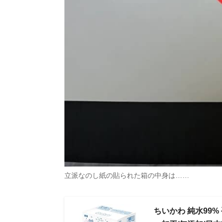
立派なのし紙の貼られた箱の中身は……
ちいかわ 純水99% 