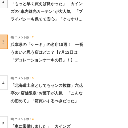
2
「もっと早く買えば良かった」 カイン
ズの“車内遮光カーテン”が大人気 「プ
ライバシーも保てて安心」「ぐっすり眠
れました」（2/2） | ライフ ねとらぼリ
サーチ：2ページ目
コメント数：
7
3
兵庫県の「ケーキ」の名店10選！ 一番
うまいと思う店はどこ？【7月12日は
「デコレーションケーキの日」！】
（2/4） | 兵庫県 ねとらぼリサーチ：2ペ
ージ目
コメント数：
5
4
「北海道土産としてもセンス抜群」六花
亭の“店舗限定”お菓子が人気 「こんな
の初めて」「箱買いするべきだった」
（1/2） | 北海道 ねとらぼリサーチ
コメント数：
4
5
「車に常備しました」 カインズ