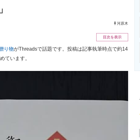
ニクス専門サイト
電子設計の基本と応用
エネルギーの専
」
河原木
目次を表示
の贈り物
がThreadsで話題です。投稿は記事執筆時点で約14
集めています。