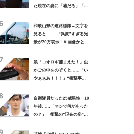
た現在の姿に「嘘だろ」「声
出た」と108万再生
6
和歌山県の道路標識→文字を
見ると…… “異変”すぎる光
景が70万表示「AI画像かとお
もた」「架空の文字みたい」
7
娘「コオロギ捕まえた！」虫
かごの中をのぞくと……「い
やぁぁあ！！！」“衝撃事
実”が160万再生「知らぬが
8
仏」
自衛隊員だった25歳男性→10
年後……「マジで何があった
の？」 衝撃の“現在の姿”が
180万再生「別人…？」「好
9
きに生きんしゃい」