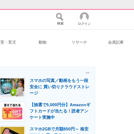
検索
ログイン
教育・育児
動物
リサーチ
会員記事
バイスの未来
好きが集まる 比べて選べる
- PR -
スマホの写真／動画をもう一段
コミュニティ
マーケ×ITの今がよく分かる
安全に 買い切りクラウドストレ
ージ
【抽選で5,000円分】Amazonギ
・活用を支援
フトカードが当たる！読者アン
ケート実施中
スマホ2GBで月額850円～ 格安