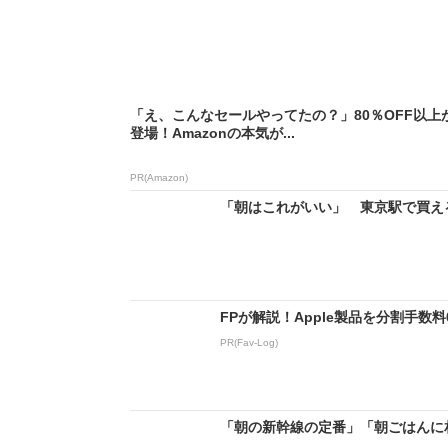
「え、こんなセールやってたの？」80％OFF以上
登場！Amazonの本気が...
PR(Amazon)
「朝はこれがいい」 東京駅で買える“
FPが解説！Apple製品を分割手数
PR(Fav-Log)
「朝の新幹線の定番」「朝ごはんに相応