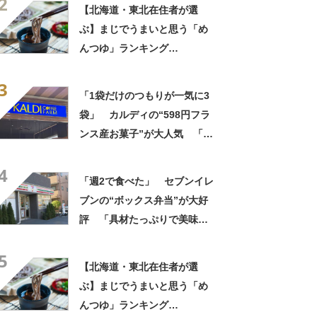
2
しさ」「飲み物の相棒にバッ
【北海道・東北在住者が選
チリ」【実食レビュー】
ぶ】まじでうまいと思う「め
んつゆ」ランキング
TOP27！ 第1位は「めんつ
3
ゆ（ヤマキ）」【2026年最新
「1袋だけのつもりが一気に3
調査結果】
袋」 カルディの“598円フラ
ンス産お菓子”が大人気 「デ
パ地下スイーツに負けぬ美味
4
しさ」「飲み物の相棒にバッ
「週2で食べた」 セブンイレ
チリ」【実食レビュー】
ブンの“ボックス弁当”が大好
評 「具材たっぷりで美味し
い」「買う以外の選択肢な
5
い」
【北海道・東北在住者が選
ぶ】まじでうまいと思う「め
んつゆ」ランキング