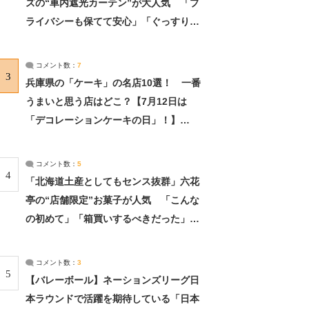
ズの“車内遮光カーテン”が大人気 「プ
ライバシーも保てて安心」「ぐっすり眠
れました」（2/2） | ライフ ねとらぼリ
サーチ：2ページ目
コメント数：
7
3
兵庫県の「ケーキ」の名店10選！ 一番
うまいと思う店はどこ？【7月12日は
「デコレーションケーキの日」！】
（2/4） | 兵庫県 ねとらぼリサーチ：2ペ
ージ目
コメント数：
5
4
「北海道土産としてもセンス抜群」六花
亭の“店舗限定”お菓子が人気 「こんな
の初めて」「箱買いするべきだった」
（1/2） | 北海道 ねとらぼリサーチ
コメント数：
3
5
【バレーボール】ネーションズリーグ日
本ラウンドで活躍を期待している「日本