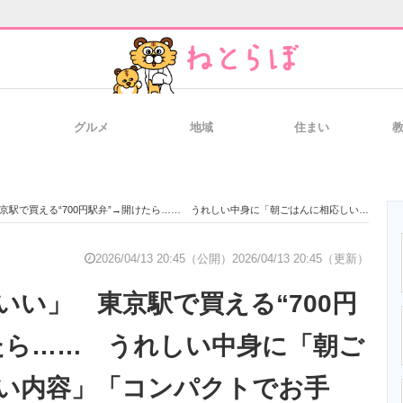
グルメ
地域
住まい
と未来を見通す
スマホと通信の最新トレンド
進化するPCとデ
買える“700円駅弁”→開けたら…… うれしい中身に「朝ごはんに相応しい内容」「コンパクトでお手頃」
のいまが分かる
企業ITのトレンドを詳説
経営リーダーの
2026/04/13 20:45（公開）
2026/04/13 20:45（更新）
いい」 東京駅で買える“700円
T製品の総合サイト
IT製品の技術・比較・事例
製造業のIT導入
たら…… うれしい中身に「朝ご
い内容」「コンパクトでお手