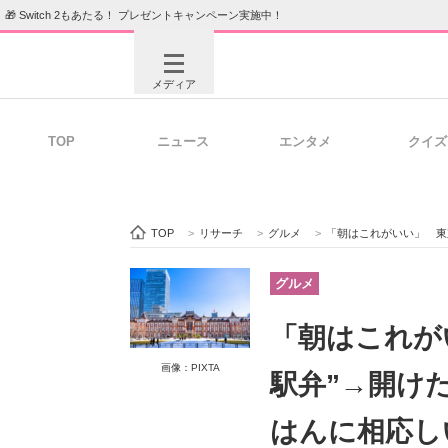
🎁 Switch 2もあたる！ プレゼントキャンペーン実施中！
メディア
TOP
ニュース
エンタメ
クイズ
注目記事を集めた総合ページ
ITの今
TOP
>
リサーチ
>
グルメ
>
「朝はこれがいい」 東京駅で
ビジネスと働き方のヒント
AI活用
グルメ
「朝はこれが
ITエンジニア向け専門サイト
企業向けI
画像：PIXTA
駅弁”→開け
はんに相応し