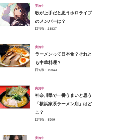
実施中
歌が上手だと思うホロライブ
のメンバーは？
回答数：23837
実施中
ラーメンって日本食？それと
も中華料理？
回答数：19643
実施中
神奈川県で一番うまいと思う
「横浜家系ラーメン店」はど
こ？
回答数：8506
実施中