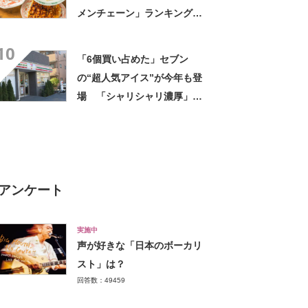
メンチェーン」ランキング
TOP23！ 第1位は「一風
10
堂」【2026年最新調査結果】
「6個買い占めた」セブン
の“超人気アイス”が今年も登
場 「シャリシャリ濃厚」
「ちょーーーうまい」「箱で
欲しいよこれ」「喫茶店で出
てきてもおかしくない」
アンケート
実施中
声が好きな「日本のボーカリ
スト」は？
回答数：49459