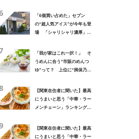
TOP27！ 第1位は「めんつ
6
ゆ（ヤマキ）」【2026年最新
「6個買い占めた」セブン
調査結果】
の“超人気アイス”が今年も登
場 「シャリシャリ濃厚」
「ちょーーーうまい」「箱で
7
欲しいよこれ」「喫茶店で出
「我が家はこれ一択！」 そ
てきてもおかしくない」
うめんに合う“市販のめんつ
ゆ”って？ 上位に“揖保乃
糸”製のめんつゆがランクイ
8
ン！「そうめんのつゆで一番
【関東在住者に聞いた】最高
しっくりきた」「美味しすぎ
にうまいと思う「中華・ラー
る」
メンチェーン」ランキング
TOP23！ 第1位は「一風
9
堂」【2026年最新調査結果】
【関東在住者に聞いた】最高
にうまいと思う「中華・ラー