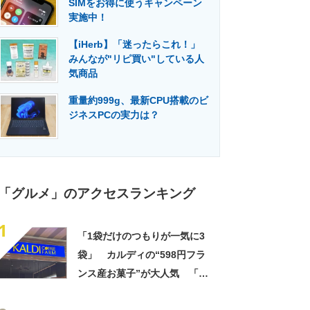
SIMをお得に使うキャンペーン
門メディア
建設×テクノロジーの最前線
実施中！
【iHerb】「迷ったらこれ！」
みんなが"リピ買い"している人
気商品
重量約999g、最新CPU搭載のビ
ジネスPCの実力は？
「グルメ」のアクセスランキング
1
「1袋だけのつもりが一気に3
袋」 カルディの“598円フラ
ンス産お菓子”が大人気 「デ
パ地下スイーツに負けぬ美味