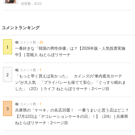
回答数：8122
コメントランキング
コメント数：
21
1
一番好きな「韓国の男性俳優」は？【2026年版・人気投票実施
中】 | 芸能人 ねとらぼリサーチ
コメント数：
7
2
「もっと早く買えば良かった」 カインズの“車内遮光カーテ
ン”が大人気 「プライバシーも保てて安心」「ぐっすり眠れま
した」（2/2） | ライフ ねとらぼリサーチ：2ページ目
コメント数：
7
3
兵庫県の「ケーキ」の名店10選！ 一番うまいと思う店はどこ？
【7月12日は「デコレーションケーキの日」！】（2/4） | 兵庫県
ねとらぼリサーチ：2ページ目