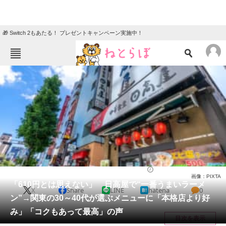
🎁 Switch 2もあたる！ プレゼントキャンペーン実施中！
ねとらぼメニュー
TOP
ニュース
エンタメ
クイズ
グルメ
地域
住まい
教育・育児
動物
リサーチ
チェーン店
2026/04/15 19:45（公開）
画像：PIXTA
会員記事
「610円とは思えない」 日高屋で“一番うまいラーメ
X
Share
LINE
hatena
0
ン”→関東の30～40代が選ぶメニューに「本格店より好
メディア
み」「コクもあって最高」の声
目次を表示
注目記事を集めた総合ページ