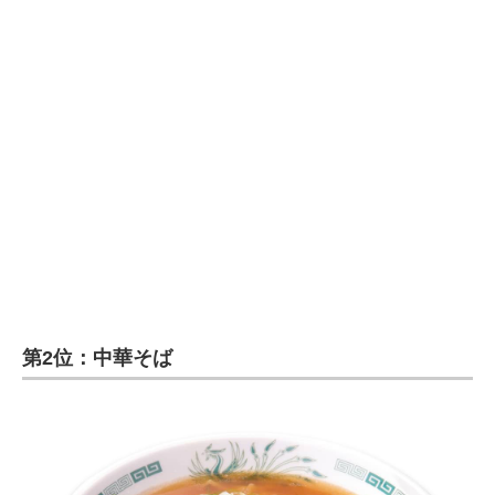
企業向けIT製品の総合サイト
IT製品の技術・比較・事例
製造業のIT導入・活用を支援
モノづくり技術者専門サイト
エレクトロニクス専門サイト
電子設計の基本と応用
エネルギーの専門メディア
第2位：中華そば
建設×テクノロジーの最前線
ちょっと気になるネットの話題