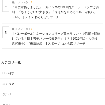
コメント数：
4
4
「車に常備しました」 カインズの“1980円クーラーバッグ”が評
判 「ちょうどいい大きさ」「保冷剤を止めるベルトが良い」
（1/5） | ライフ ねとらぼリサーチ
コメント数：
3
5
【バレーボール】ネーションズリーグ日本ラウンドで活躍を期待
している「日本男子バレー代表選手」は？【2026年版・人気投
票実施中】（投票結果） | スポーツ ねとらぼリサーチ
カテゴリ一覧
IT・科学
エンタメ
グルメ
ゲーム