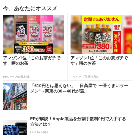
今、あなたにオススメ
アマゾン1位「このお茶ガチで
アマゾン1位「このお茶ガチで
す」噂のお茶
す」噂のお茶
PR(ハーブ健康本舗)
PR(ハーブ健康本舗)
「610円とは思えない」 日高屋で“一番うまいラー
メン”→関東の30～40代が選...
FPが解説！Apple製品を分割手数料0円で入手する
方法とは？
PR(Fav-Log)