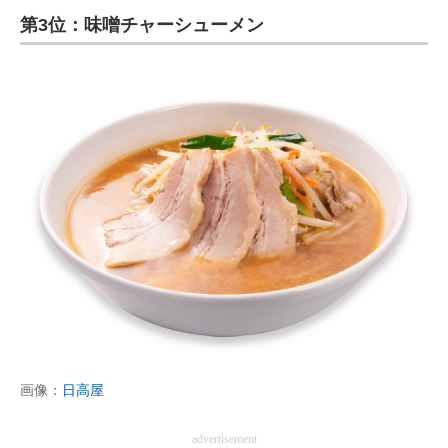
第3位：味噌チャーシューメン
ITの今と未来を見通す
スマホと通信の最新トレンド
進化するPCとデバイスの未来
好きが集まる 比べて選べる
ビジネスと働き方のヒント
AI活用のいまが分かる
企業ITのトレンドを詳説
経営リーダーのコミュニティ
マーケ×ITの今がよく分かる
画像：
日高屋
ITエンジニア向け専門サイト
advertisement