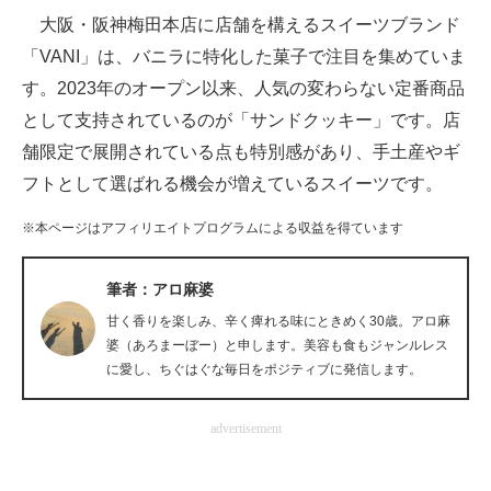
大阪・阪神梅田本店に店舗を構えるスイーツブランド
ITの今と未来を見通す
「VANI」は、バニラに特化した菓子で注目を集めていま
す。2023年のオープン以来、人気の変わらない定番商品
スマホと通信の最新トレンド
として支持されているのが「サンドクッキー」です。店
進化するPCとデバイスの未来
舗限定で展開されている点も特別感があり、手土産やギ
フトとして選ばれる機会が増えているスイーツです。
好きが集まる 比べて選べる
※本ページはアフィリエイトプログラムによる収益を得ています
ビジネスと働き方のヒント
AI活用のいまが分かる
筆者：アロ麻婆
甘く香りを楽しみ、辛く痺れる味にときめく30歳。アロ麻
企業ITのトレンドを詳説
婆（あろまーぼー）と申します。美容も食もジャンルレス
に愛し、ちぐはぐな毎日をポジティブに発信します。
経営リーダーのコミュニティ
マーケ×ITの今がよく分かる
advertisement
ITエンジニア向け専門サイト