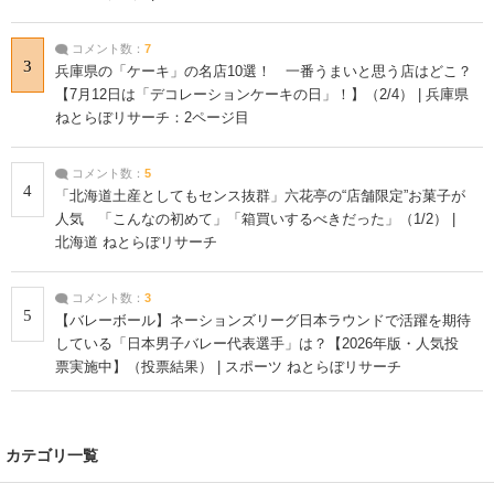
コメント数：
7
3
兵庫県の「ケーキ」の名店10選！ 一番うまいと思う店はどこ？
【7月12日は「デコレーションケーキの日」！】（2/4） | 兵庫県
ねとらぼリサーチ：2ページ目
コメント数：
5
4
「北海道土産としてもセンス抜群」六花亭の“店舗限定”お菓子が
人気 「こんなの初めて」「箱買いするべきだった」（1/2） |
北海道 ねとらぼリサーチ
コメント数：
3
5
【バレーボール】ネーションズリーグ日本ラウンドで活躍を期待
している「日本男子バレー代表選手」は？【2026年版・人気投
票実施中】（投票結果） | スポーツ ねとらぼリサーチ
カテゴリ一覧