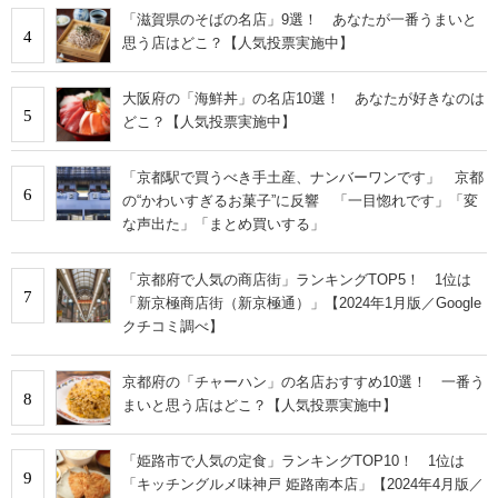
「滋賀県のそばの名店」9選！ あなたが一番うまいと
4
思う店はどこ？【人気投票実施中】
大阪府の「海鮮丼」の名店10選！ あなたが好きなのは
5
どこ？【人気投票実施中】
「京都駅で買うべき手土産、ナンバーワンです」 京都
6
の“かわいすぎるお菓子”に反響 「一目惚れです」「変
な声出た」「まとめ買いする」
「京都府で人気の商店街」ランキングTOP5！ 1位は
7
「新京極商店街（新京極通）」【2024年1月版／Google
クチコミ調べ】
京都府の「チャーハン」の名店おすすめ10選！ 一番う
8
まいと思う店はどこ？【人気投票実施中】
「姫路市で人気の定食」ランキングTOP10！ 1位は
9
「キッチングルメ味神戸 姫路南本店」【2024年4月版／