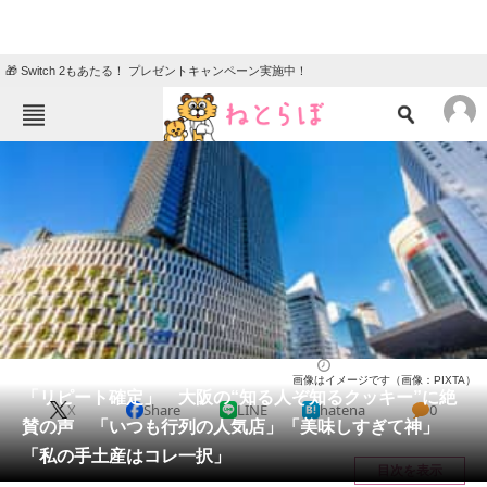
🎁 Switch 2もあたる！ プレゼントキャンペーン実施中！
ねとらぼメニュー
TOP
ニュース
エンタメ
クイズ
グルメ
地域
住まい
教育・育児
動物
リサーチ
大阪府
2026/05/10 14:30（公開）
画像はイメージです（画像：PIXTA）
会員記事
「リピート確定」 大阪の“知る人ぞ知るクッキー”に絶
X
Share
LINE
hatena
0
賛の声 「いつも行列の人気店」「美味しすぎて神」
メディア
「私の手土産はコレ一択」
目次を表示
注目記事を集めた総合ページ