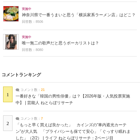
実施中
神奈川県で一番うまいと思う「横浜家系ラーメン店」はどこ？
回答数：8506
実施中
唯一無二の歌声だと思うボーカリストは？
回答数：8080
コメントランキング
コメント数：
21
1
一番好きな「韓国の男性俳優」は？【2026年版・人気投票実施
中】 | 芸能人 ねとらぼリサーチ
コメント数：
7
2
「もっと早く買えば良かった」 カインズの“車内遮光カーテ
ン”が大人気 「プライバシーも保てて安心」「ぐっすり眠れま
した」（2/2） | ライフ ねとらぼリサーチ：2ページ目