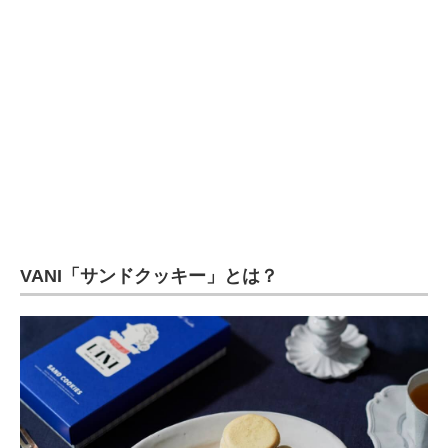
企業向けIT製品の総合サイト
IT製品の技術・比較・事例
製造業のIT導入・活用を支援
モノづくり技術者専門サイト
エレクトロニクス専門サイト
電子設計の基本と応用
VANI「サンドクッキー」とは？
エネルギーの専門メディア
建設×テクノロジーの最前線
ちょっと気になるネットの話題