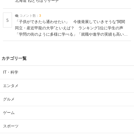
北海道 ねとらぼリサーチ
コメント数：
3
5
「子供ができたら通わせたい」 今後発展していきそうな“関関
同立・産近甲龍の大学”といえば？ ランキング1位に学生の声
「学問の街のように多様に学べる」「就職や進学の実績も高い」
| 大学 ねとらぼリサーチ
カテゴリ一覧
IT・科学
エンタメ
グルメ
ゲーム
スポーツ