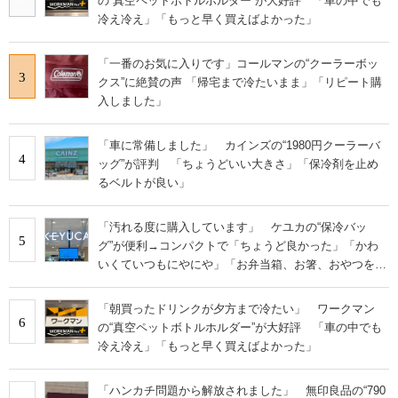
の“真空ペットボトルホルダー”が大好評 「車の中でも
冷え冷え」「もっと早く買えばよかった」
「一番のお気に入りです」コールマンの“クーラーボッ
3
クス”に絶賛の声 「帰宅まで冷たいまま」「リピート購
入しました」
「車に常備しました」 カインズの“1980円クーラーバ
4
ッグ”が評判 「ちょうどいい大きさ」「保冷剤を止め
るベルトが良い」
「汚れる度に購入しています」 ケユカの“保冷バッ
5
グ”が便利→コンパクトで「ちょうど良かった」「かわ
いくていつもにやにや」「お弁当箱、お箸、おやつを入
れるのに十分」
「朝買ったドリンクが夕方まで冷たい」 ワークマン
6
の“真空ペットボトルホルダー”が大好評 「車の中でも
冷え冷え」「もっと早く買えばよかった」
「ハンカチ問題から解放されました」 無印良品の“790