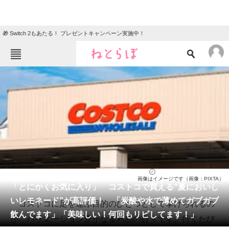
🎁 Switch 2もあたる！ プレゼントキャンペーン実施中！
ねとらぼメニュー
TOP
ニュース
エンタメ
クイズ
グルメ
地域
住まい
教育・育児
動物
リサーチ
ライフ
2026/05/04 13:10（公開）
画像はイメージです（画像：PIXTA）
会員記事
「とにかくお気に入り」 コストコで買える“夏においし
いレモネード”が高評価！ 「炭酸や水で薄めてガブガブ
コストコに足を運ぶ目的のひとつとして挙げられるの
メディア
飲んでます」「美味しい！何回もリピしてます！」
が、バリエーション豊かな食料品の数々です。行くたび
注目記事を集めた総合ページ