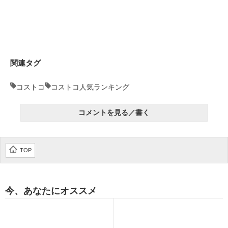
企業向けIT製品の総合サイト
IT製品の技術・比較・事例
製造業のIT導入・活用を支援
関連タグ
モノづくり技術者専門サイト
コストコ
コストコ人気ランキング
エレクトロニクス専門サイト
コメントを見る／書く
電子設計の基本と応用
エネルギーの専門メディア
TOP
建設×テクノロジーの最前線
ちょっと気になるネットの話題
今、あなたにオススメ