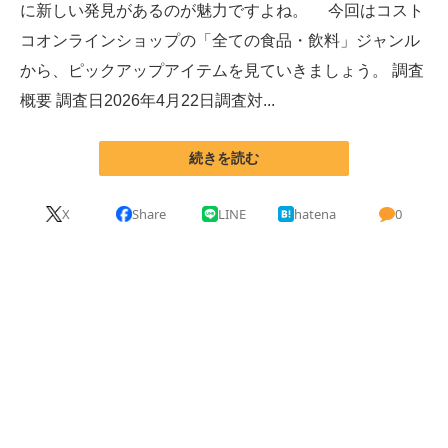
に新しい発見があるのが魅力ですよね。 今回はコスト
コオンラインショップの「全ての食品・飲料」ジャンル
ITの今と未来を見通す
から、ピックアップアイテムを見ていきましょう。 調査
スマホと通信の最新トレンド
概要 調査日2026年4月22日調査対...
進化するPCとデバイスの未来
続きを読む
好きが集まる 比べて選べる
X
Share
LINE
hatena
0
ビジネスと働き方のヒント
AI活用のいまが分かる
企業ITのトレンドを詳説
経営リーダーのコミュニティ
マーケ×ITの今がよく分かる
ITエンジニア向け専門サイト