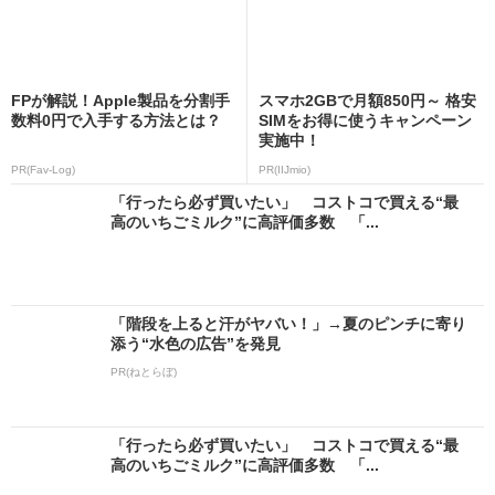
FPが解説！Apple製品を分割手
スマホ2GBで月額850円～ 格安
数料0円で入手する方法とは？
SIMをお得に使うキャンペーン
実施中！
PR(Fav-Log)
PR(IIJmio)
「行ったら必ず買いたい」 コストコで買える“最
高のいちごミルク”に高評価多数 「...
「階段を上ると汗がヤバい！」→夏のピンチに寄り
添う“水色の広告”を発見
PR(ねとらぼ)
「行ったら必ず買いたい」 コストコで買える“最
高のいちごミルク”に高評価多数 「...