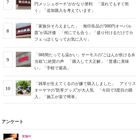
7
円メッシュポーチ”がかなり便利 「濡れてもすぐ乾
く」「追加購入を考えています」
「家族分そろえました」 無印良品の“990円オーバル
8
皿”が高評価 「何にでも合う」「盛り付けるだけでカ
フェっぽくなってお気に入り」
「8時間たっても温かい」サーモスの“ごはんが炊ける弁
9
当箱”に絶賛の声 「購入して大正解」「普通に美味
い」「手軽で最高」
「雑草が生えてくるのが嫌で購入しました」 アイリス
10
オーヤマの“防草グッズ”が大人気 「今回で3度目の購
入」「施工が楽で簡単」
アンケート
実施中