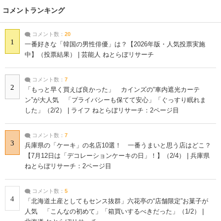
コメントランキング
コメント数：
20
1
一番好きな「韓国の男性俳優」は？【2026年版・人気投票実施
中】（投票結果） | 芸能人 ねとらぼリサーチ
コメント数：
7
2
「もっと早く買えば良かった」 カインズの“車内遮光カーテ
ン”が大人気 「プライバシーも保てて安心」「ぐっすり眠れま
した」（2/2） | ライフ ねとらぼリサーチ：2ページ目
コメント数：
7
3
兵庫県の「ケーキ」の名店10選！ 一番うまいと思う店はどこ？
【7月12日は「デコレーションケーキの日」！】（2/4） | 兵庫県
ねとらぼリサーチ：2ページ目
コメント数：
5
4
「北海道土産としてもセンス抜群」六花亭の“店舗限定”お菓子が
人気 「こんなの初めて」「箱買いするべきだった」（1/2） |