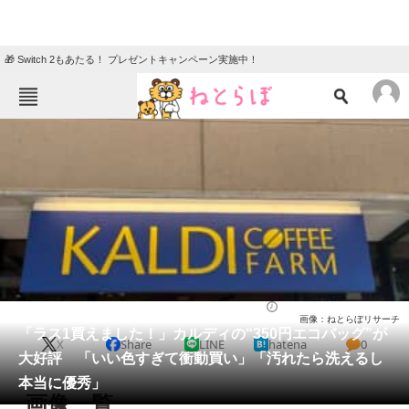
🎁 Switch 2もあたる！ プレゼントキャンペーン実施中！
ねとらぼメニュー
TOP
ニュース
エンタメ
クイズ
グルメ
地域
住まい
教育・育児
動物
リサーチ
バッグ
2026/05/11 14:30（公開）
画像：ねとらぼリサーチ
会員記事
「ラス1買えました！」カルディの“350円エコバッグ”が
X
Share
LINE
hatena
0
大好評 「いい色すぎて衝動買い」「汚れたら洗えるし
メディア
本当に優秀」
画像一覧
注目記事を集めた総合ページ