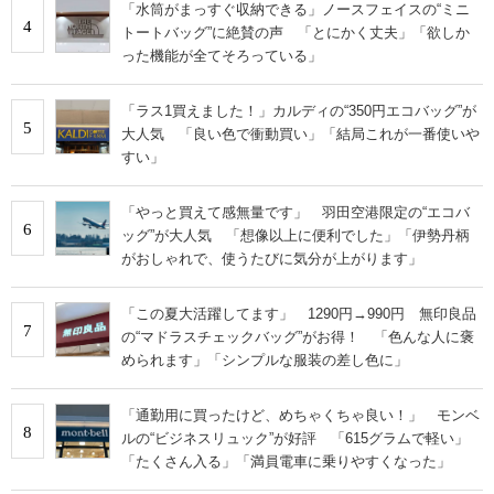
「水筒がまっすぐ収納できる」ノースフェイスの“ミニ
4
トートバッグ”に絶賛の声 「とにかく丈夫」「欲しか
った機能が全てそろっている」
「ラス1買えました！」カルディの“350円エコバッグ”が
5
大人気 「良い色で衝動買い」「結局これが一番使いや
すい」
「やっと買えて感無量です」 羽田空港限定の“エコバ
6
ッグ”が大人気 「想像以上に便利でした」「伊勢丹柄
がおしゃれで、使うたびに気分が上がります」
「この夏大活躍してます」 1290円→990円 無印良品
7
の“マドラスチェックバッグ”がお得！ 「色んな人に褒
められます」「シンプルな服装の差し色に」
「通勤用に買ったけど、めちゃくちゃ良い！」 モンベ
8
ルの“ビジネスリュック”が好評 「615グラムで軽い」
「たくさん入る」「満員電車に乗りやすくなった」