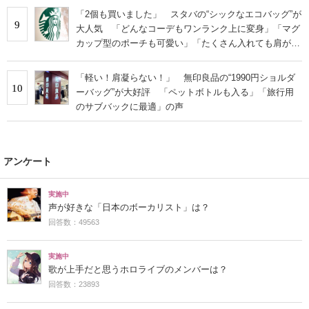
「2個も買いました」 スタバの“シックなエコバッグ”が
9
大人気 「どんなコーデもワンランク上に変身」「マグ
カップ型のポーチも可愛い」「たくさん入れても肩が痛
くならない」
「軽い！肩凝らない！」 無印良品の“1990円ショルダ
10
ーバッグ”が大好評 「ペットボトルも入る」「旅行用
のサブバックに最適」の声
アンケート
実施中
声が好きな「日本のボーカリスト」は？
回答数：49563
実施中
歌が上手だと思うホロライブのメンバーは？
回答数：23893