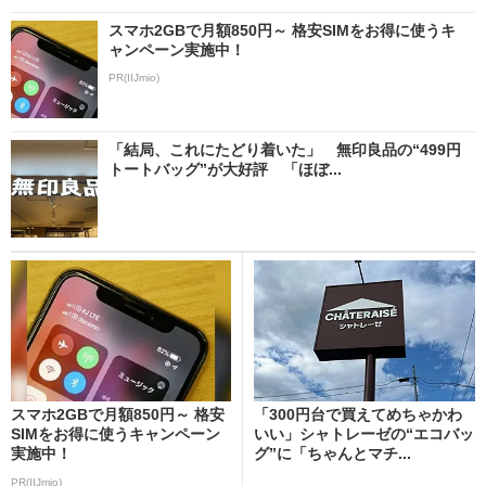
スマホ2GBで月額850円～ 格安SIMをお得に使うキ
ャンペーン実施中！
PR(IIJmio)
「結局、これにたどり着いた」 無印良品の“499円
トートバッグ”が大好評 「ほぼ...
スマホ2GBで月額850円～ 格安
「300円台で買えてめちゃかわ
SIMをお得に使うキャンペーン
いい」シャトレーゼの“エコバッ
実施中！
グ”に「ちゃんとマチ...
PR(IIJmio)