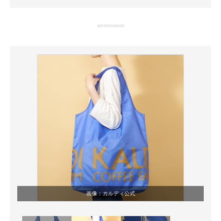
企業向けIT製品の総合サイト
advertisement
IT製品の技術・比較・事例
製造業のIT導入・活用を支援
モノづくり技術者専門サイト
エレクトロニクス専門サイト
電子設計の基本と応用
エネルギーの専門メディア
建設×テクノロジーの最前線
ちょっと気になるネットの話題
画像：カルディ公式