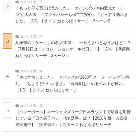
コメント数：
7
2
「もっと早く買えば良かった」 カインズの“車内遮光カーテ
ン”が大人気 「プライバシーも保てて安心」「ぐっすり眠れま
した」（2/2） | ライフ ねとらぼリサーチ：2ページ目
コメント数：
7
3
兵庫県の「ケーキ」の名店10選！ 一番うまいと思う店はどこ？
【7月12日は「デコレーションケーキの日」！】（2/4） | 兵庫県
ねとらぼリサーチ：2ページ目
コメント数：
4
4
「車に常備しました」 カインズの“1980円クーラーバッグ”が評
判 「ちょうどいい大きさ」「保冷剤を止めるベルトが良い」
（1/5） | ライフ ねとらぼリサーチ
コメント数：
3
5
【バレーボール】ネーションズリーグ日本ラウンドで活躍を期待
している「日本男子バレー代表選手」は？【2026年版・人気投
票実施中】（投票結果） | スポーツ ねとらぼリサーチ