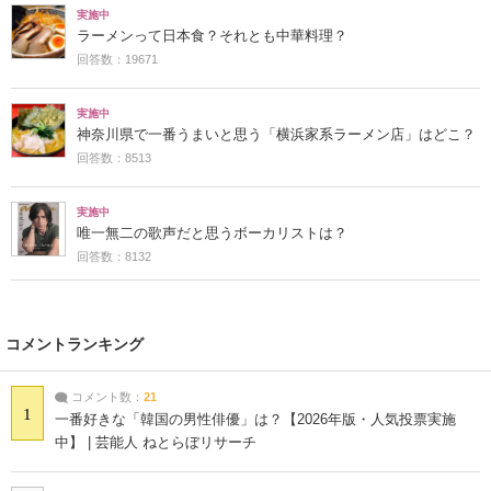
実施中
ラーメンって日本食？それとも中華料理？
回答数：19671
実施中
神奈川県で一番うまいと思う「横浜家系ラーメン店」はどこ？
回答数：8513
実施中
唯一無二の歌声だと思うボーカリストは？
回答数：8132
コメントランキング
コメント数：
21
1
一番好きな「韓国の男性俳優」は？【2026年版・人気投票実施
中】 | 芸能人 ねとらぼリサーチ