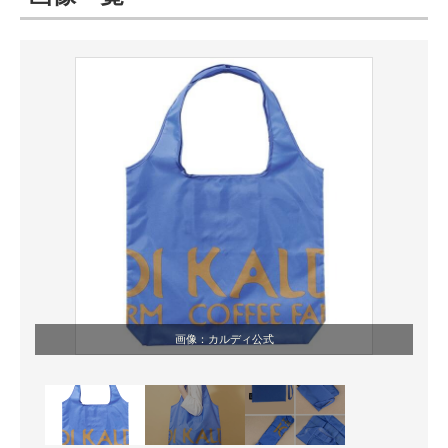
ITの今と未来を見通す
スマホと通信の最新トレンド
進化するPCとデバイスの未来
好きが集まる 比べて選べる
ビジネスと働き方のヒント
AI活用のいまが分かる
企業ITのトレンドを詳説
画像：カルディ公式
経営リーダーのコミュニティ
マーケ×ITの今がよく分かる
ITエンジニア向け専門サイト