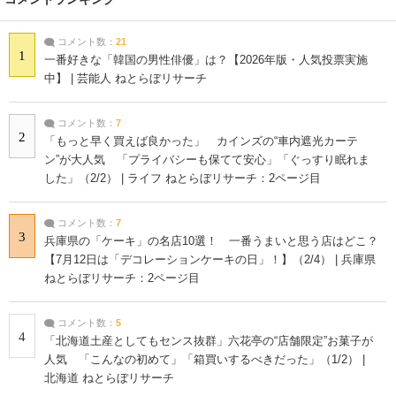
コメント数：
21
1
一番好きな「韓国の男性俳優」は？【2026年版・人気投票実施
中】 | 芸能人 ねとらぼリサーチ
コメント数：
7
2
「もっと早く買えば良かった」 カインズの“車内遮光カーテ
ン”が大人気 「プライバシーも保てて安心」「ぐっすり眠れま
した」（2/2） | ライフ ねとらぼリサーチ：2ページ目
コメント数：
7
3
兵庫県の「ケーキ」の名店10選！ 一番うまいと思う店はどこ？
【7月12日は「デコレーションケーキの日」！】（2/4） | 兵庫県
ねとらぼリサーチ：2ページ目
コメント数：
5
4
「北海道土産としてもセンス抜群」六花亭の“店舗限定”お菓子が
人気 「こんなの初めて」「箱買いするべきだった」（1/2） |
北海道 ねとらぼリサーチ