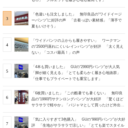
「色違いも注文しました」 無印良品の“ワイドイージ
3
ーパンツ”に好評の声 「古着っぽい素材感」「薄手で
夏もいけそう」
「ワイドパンツの上からも履きやすい」 ワークマン
4
の“2500円蒸れにくいレインパンツ”が好評 「太く見え
ない」「コスパ最高！」の声
「4本も買いました」 GUの“2990円パンツ”が大人気
5
「脚が細く見える」「とても柔らかく履き心地抜群」
「仕事でもプライベートでも重宝します」
「6枚買いました」「この酷暑でも暑くない」 無印良
6
品の“1990円サテンロングパンツ”が大好評 「驚くほど
サラサラで軽やか」「パジャマとして買ったけど外出用
にした」
「気に入りすぎて3色購入」 GUの“990円パンツ”が大好
7
評 「生地がサラサラで涼しい」「とても楽でスタイル