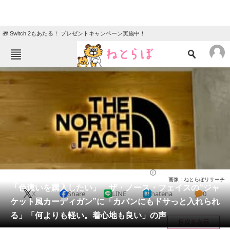
🎁 Switch 2もあたる！ プレゼントキャンペーン実施中！
ねとらぼメニュー
TOP
ニュース
エンタメ
クイズ
グルメ
地域
住まい
教育・育児
動物
リサーチ
ウェア
2026/05/11 21:45（公開）
画像：ねとらぼリサーチ
会員記事
「色違いを購入したい」 ザ・ノース・フェイスの“ジャ
X
Share
LINE
hatena
0
ケット風カーディガン”に「カバンにもドサっと入れられ
メディア
る」「何よりも軽い。着心地も良い」の声
目次を表示
注目記事を集めた総合ページ