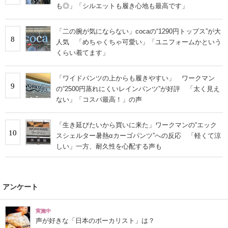
も◎」「シルエットも履き心地も最高です」
「二の腕が気にならない」cocaの“1290円トップス”が大
8
人気 「めちゃくちゃ可愛い」「ユニフォームかという
くらい着てます」
「ワイドパンツの上からも履きやすい」 ワークマン
9
の“2500円蒸れにくいレインパンツ”が好評 「太く見え
ない」「コスパ最高！」の声
「生き延びたいから買いに来た」ワークマンの“エック
10
スシェルター暑熱αカーゴパンツ”への反応 「軽くて涼
しい」一方、耐久性を心配する声も
アンケート
実施中
声が好きな「日本のボーカリスト」は？