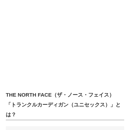
企業向けIT製品の総合サイト
IT製品の技術・比較・事例
製造業のIT導入・活用を支援
モノづくり技術者専門サイト
エレクトロニクス専門サイト
電子設計の基本と応用
エネルギーの専門メディア
THE NORTH FACE（ザ・ノース・フェイス）
建設×テクノロジーの最前線
「トランクルカーディガン（ユニセックス）」と
ちょっと気になるネットの話題
は？