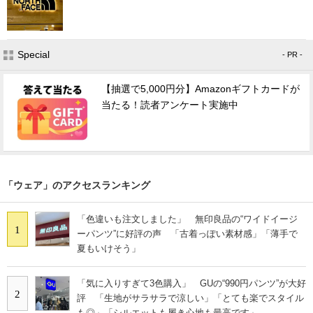
Special
- PR -
【抽選で5,000円分】Amazonギフトカードが
当たる！読者アンケート実施中
「ウェア」のアクセスランキング
「色違いも注文しました」 無印良品の“ワイドイージ
1
ーパンツ”に好評の声 「古着っぽい素材感」「薄手で
夏もいけそう」
「気に入りすぎて3色購入」 GUの“990円パンツ”が大好
2
評 「生地がサラサラで涼しい」「とても楽でスタイル
も◎」「シルエットも履き心地も最高です」