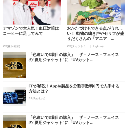
アマゾンで大人気！血圧対策は
おかたづけもできる点がうれし
コーヒーに足してみて
い！ 動物の鳴き声やセリフが盛
りだくさんの「アニア ...
PR(森永乳業)
PR(タカラトミー｜Hugkum)
「色違いで3着目の購入」 ザ・ノース・フェイス
の“夏用ジャケット”に「UVカット...
FPが解説！Apple製品を分割手数料0円で入手する
方法とは？
PR(Fav-Log)
「色違いで3着目の購入」 ザ・ノース・フェイス
の“夏用ジャケット”に「UVカット...