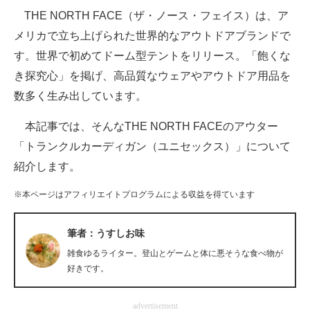
THE NORTH FACE（ザ・ノース・フェイス）は、ア
ITの今と未来を見通す
メリカで立ち上げられた世界的なアウトドアブランドで
す。世界で初めてドーム型テントをリリース。「飽くな
スマホと通信の最新トレンド
き探究心」を掲げ、高品質なウェアやアウトドア用品を
進化するPCとデバイスの未来
数多く生み出しています。
好きが集まる 比べて選べる
本記事では、そんなTHE NORTH FACEのアウター
「トランクルカーディガン（ユニセックス）」について
ビジネスと働き方のヒント
紹介します。
AI活用のいまが分かる
※本ページはアフィリエイトプログラムによる収益を得ています
企業ITのトレンドを詳説
筆者：うすしお味
経営リーダーのコミュニティ
雑食ゆるライター。登山とゲームと体に悪そうな食べ物が
マーケ×ITの今がよく分かる
好きです。
ITエンジニア向け専門サイト
advertisement