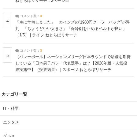
ねとらぼリサーチ：2ページ目
コメント数：
4
4
「車に常備しました」 カインズの“1980円クーラーバッグ”が評
判 「ちょうどいい大きさ」「保冷剤を止めるベルトが良い」
（1/5） | ライフ ねとらぼリサーチ
コメント数：
3
5
【バレーボール】ネーションズリーグ日本ラウンドで活躍を期待
している「日本男子バレー代表選手」は？【2026年版・人気投
票実施中】（投票結果） | スポーツ ねとらぼリサーチ
カテゴリ一覧
IT・科学
エンタメ
グルメ