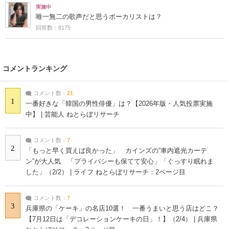
実施中
唯一無二の歌声だと思うボーカリストは？
回答数：8175
コメントランキング
コメント数：
21
1
一番好きな「韓国の男性俳優」は？【2026年版・人気投票実施
中】 | 芸能人 ねとらぼリサーチ
コメント数：
7
2
「もっと早く買えば良かった」 カインズの“車内遮光カーテ
ン”が大人気 「プライバシーも保てて安心」「ぐっすり眠れま
した」（2/2） | ライフ ねとらぼリサーチ：2ページ目
コメント数：
7
3
兵庫県の「ケーキ」の名店10選！ 一番うまいと思う店はどこ？
【7月12日は「デコレーションケーキの日」！】（2/4） | 兵庫県