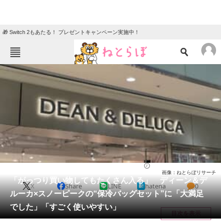
🎁 Switch 2もあたる！ プレゼントキャンペーン実施中！
ねとらぼメニュー
TOP
ニュース
エンタメ
クイズ
グルメ
地域
住まい
教育・育児
動物
リサーチ
ライフ
2026/05/19 16:30（公開）
画像：ねとらぼリサーチ
会員記事
「がっつり買い物してもたくさん入る」 ディーン＆デ
X
Share
LINE
hatena
0
ルーカ×スノーピークの“保冷バッグセット”に「大満足
メディア
でした」「すごく使いやすい」
目次を表示
注目記事を集めた総合ページ