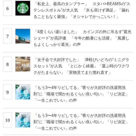
「私史上、最高のタンブラー」 スタバ×BEAMSの“ス
6
テンレスボトル”が大人気 「氷も溶けず満足」「漏れ
ることもなく最強」「オシャレでかっこいい！」
「4度くらい違いました」 カインズの外に吊るす“遮光
7
シェード”が高評価 「今年の酷暑にも活躍」「風通し
もよくしっかり遮光」の声
「女子会で大好評でした」 津軽びいどろの“ミニグラ
8
スセット”が人気 「とにかく綺麗」「選ぶ時のワクワ
クがたまらない」「実物見てまた惚れ直す」
「もう3〜4年リピしてる」“香りが大好評の洗濯用洗
9
剤”に「職場で聞かれるくらい良い匂い」「リピ決定」
「一生これでいい」の声
「もう3〜4年リピしてる」“香りが大好評の洗濯用洗
10
剤”に「職場で聞かれるくらい良い匂い」「リピ決定」
「一生これでいい」の声