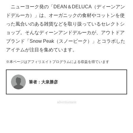
ニューヨーク発の「DEAN＆DELUCA（ディーンアン
ITの今と未来を見通す
ドデルーカ）」は、オーガニックの食材やコットンを使
った風合いのある雑貨などを取り扱っているセレクトシ
スマホと通信の最新トレンド
ョップ。そんなディーンアンドデルーカが、アウトドア
進化するPCとデバイスの未来
ブランド「Snow Peak（スノーピーク）」とコラボした
アイテムが注目を集めています。
好きが集まる 比べて選べる
※本ページはアフィリエイトプログラムによる収益を得ています
ビジネスと働き方のヒント
AI活用のいまが分かる
筆者：大泉勝彦
企業ITのトレンドを詳説
経営リーダーのコミュニティ
advertisement
マーケ×ITの今がよく分かる
ITエンジニア向け専門サイト