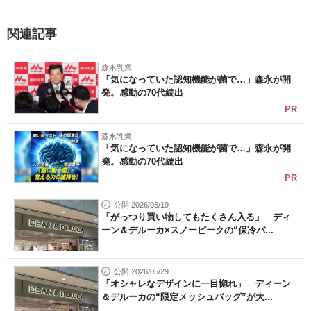
関連記事
森永乳業
「気になっていた認知機能が菌で…」森永が開
発。感動の70代続出
PR
森永乳業
「気になっていた認知機能が菌で…」森永が開
発。感動の70代続出
PR
公開 2026/05/19
「がっつり買い物してもたくさん入る」 ディ
ーン＆デルーカ×スノーピークの“保冷バ...
公開 2026/05/29
「オシャレなデザインに一目惚れ」 ディーン
＆デルーカの“限定メッシュバッグ”が大...