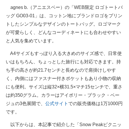
agnes b.（アニエスベー）の「WEB限定 ロゴトートバ
ッグ GO03‐01」は、コットン地にブランドロゴをプリン
トしたシンプルなデザインのトートバッグ。ロゴマーク
が可愛らしく、どんなコーディネートにも合わせやすい
と人気を集めています。
A4サイズもすっぽり入る大きめのサイズ感で、日常使
いはもちろん、ちょっとした旅行にも対応できます。持
ち手の高さが約21.7センチと長めなので肩掛けしやす
く、内側にはファスナー付きポケットもあり小物の収納
にも便利。サイズは縦32×横31.5×マチ15センチで、重さ
は約350グラム。カラーはアイボリー・ブラック・ベー
ジュの3色展開で、
公式サイト
での販売価格は1万1000円
です。
以下からは、本記事で紹介した「Snow Peakピクニッ