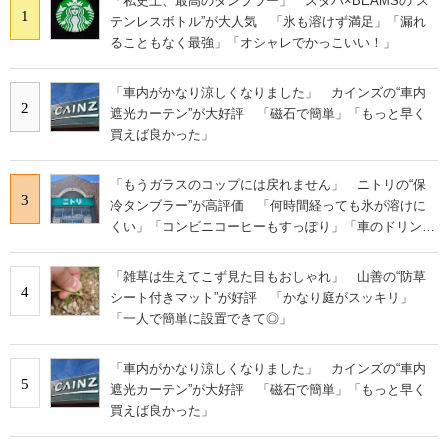
「私史上、最高のタンブラー」 スタバ×BEAMSの“ス
1
テンレスボトル”が大人気 「氷も溶けず満足」「漏れ
ることもなく最強」「オシャレでかっこいい！」
「車内がかなり涼しくなりました」 カインズの“車内
2
遮光カーテン”が大好評 「磁石で簡単」「もっと早く
買えば良かった」
「もうガラスのコップには戻れません」 ニトリの“保
3
冷タンブラー”が高評価 「何時間経っても氷が溶けに
くい」「コンビニコーヒーもすっぽり」「車のドリンク
ホルダーに立てやすい」
「雑草は生えてこず見た目もおしゃれ」 山善の“防草
4
シート付きマット”が好評 「かなり庭がスッキリ」
「一人で簡単に設置できて◎」
「車内がかなり涼しくなりました」 カインズの“車内
5
遮光カーテン”が大好評 「磁石で簡単」「もっと早く
買えば良かった」