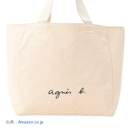
出典：
Amazon.co.jp