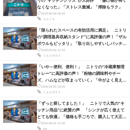
リの“キッチングッズ”が大好評 「揚げ物が怖く
なくなった」「ストレス激減」「掃除もラク」
2026-06-06 08:40
とらくろ
「限られたスペースの有効活用に満足」 ニトリ
の“調理器具収納スタンド”に高評価の声！「ザル
ボウルもピッタリ」「取り出しやすいしバッチリ
です！」
2026-06-04 12:10
くもりガラス
「いや～便利、便利！」 ニトリの“冷蔵庫整理
トレー”に高評価の声！「粉物の調味料やチー
ズ、ハムなどが収まっていく」「中がよく見える
ので良い」
2026-06-03 19:40
くもりガラス
「ずっと探してました！」 ニトリで人気の“キ
ッチン用品”に絶賛の声 「シンクが広く使えて
とても快適」「価格も手ごろで、購入して大正解
でした」
2026-06-02 15:30
kei