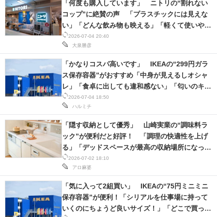
「何度も購入しています」 ニトリの“割れない
コップ”に絶賛の声 「プラスチックには見えな
い」「どんな飲み物も映える」「軽くて使いやす
い」
2026-07-04 20:40
大泉勝彦
「かなりコスパ高いです」 IKEAの“299円ガラ
ス保存容器”がおすすめ「中身が見えるしオシャ
レ」「食卓に出しても違和感ない」「匂いのキツ
イ食品を入れるのに重宝」
2026-07-04 18:50
ハルミチ
「隠す収納として優秀」 山崎実業の“調味料ラ
ック”が便利だと好評！ 「調理の快適性を上げ
る」「デッドスペースが最高の収納場所になっ
た」「迷ってるなら早く買うべき」
2026-07-02 18:10
アロ麻婆
「気に入って2組買い」 IKEAの“75円ミニミニ
保存容器”が便利！「シリアルを仕事場に持って
いくのにちょうど良いサイズ！」「どこで買った