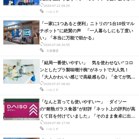
い」
2026-07-12 09:20
ハルミチ
「一家に1つあると便利」ニトリの“1台10役マル
チポット”に絶賛の声 「一人暮らしにも丁度い
い」「本当に万能で助かる」
2026-07-08 20:55
大泉勝彦
「結局一番使いやすい」 気を使わせない“コロ
ンとしたプラ製味噌汁椀”がネットで大人気！
「大人かわいい感じで高級感も◎」「全てが気に
入っています」「5枚購入しました」
2026-07-07 08:40
ハルミチ
「なんと言っても使いやすい〜」 ダイソー
の“耐熱ガラス食器”が好評「ネット上の評判が高
くて目を付けていました」「そのまま食卓に出せ
てとても便利」
2026-07-06 17:50
ハルミチ