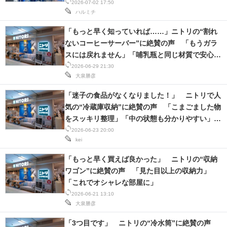
の？とよく聞かれます」
2026-07-02 17:50
ハルミチ
「もっと早く知っていれば……」ニトリの“割れ
ないコーヒーサーバー”に絶賛の声 「もうガラ
スには戻れません」「哺乳瓶と同じ材質で安心
感」
2026-06-29 21:30
大泉勝彦
「迷子の食品がなくなりました！」 ニトリで人
気の“冷蔵庫収納”に絶賛の声 「こまごました物
をスッキリ整理」「中の状態も分かりやすい」
「収納力が抜群です」
2026-06-23 20:00
kei
「もっと早く買えば良かった」 ニトリの“収納
ワゴン”に絶賛の声 「見た目以上の収納力」
「これでオシャレな部屋に」
2026-06-21 13:10
大泉勝彦
「3つ目です」 ニトリの“冷水筒”に絶賛の声