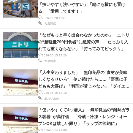
「扱いやすく洗いやすい」「縦にも横にも置け
る」「愛用してます！」
2026-06-20 11:20
大泉勝彦
「なぜもっと早く出会わなかったのか」 ニトリ
の“超軽量799円食器”に絶賛の声 「たっぷり入
れても重くならない」「持ってみてビックリ」
2026-06-15 17:20
大泉勝彦
「人生変わりました」 無印良品の“食材が美味
しくなるせいろ”→使い続けたら……「野菜に子
どもも大喜び」「料理が苦じゃない」「ダイエッ
トに◎」の声
2026-06-15 13:10
あおいあめ
「使いやすくて4つ購入」 無印良品の“耐熱ガラ
ス容器”が高評価 「冷蔵・冷凍・レンジ・オー
ブンOKは嬉しい限り」「ラップの節約に」
2026-06-14 21:00