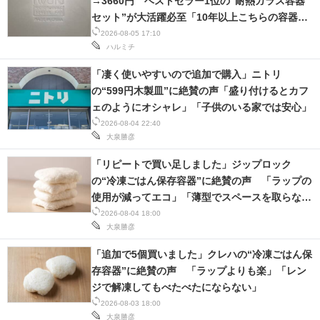
→3660円 ベストセラー1位の“耐熱ガラス容器
セット”が大活躍必至「10年以上こちらの容器を
スマホと通信の最新トレンド
愛用」「毎日活躍しています」
2026-08-05 17:10
ハルミチ
進化するPCとデバイスの未来
「凄く使いやすいので追加で購入」ニトリ
好きが集まる 比べて選べる
の“599円木製皿”に絶賛の声「盛り付けるとカフ
ェのようにオシャレ」「子供のいる家では安心」
ビジネスと働き方のヒント
2026-08-04 22:40
大泉勝彦
AI活用のいまが分かる
「リピートで買い足しました」ジップロック
企業ITのトレンドを詳説
の“冷凍ごはん保存容器”に絶賛の声 「ラップの
使用が減ってエコ」「薄型でスペースを取らな
経営リーダーのコミュニティ
い」
2026-08-04 18:00
大泉勝彦
マーケ×ITの今がよく分かる
「追加で5個買いました」クレハの“冷凍ごはん保
ITエンジニア向け専門サイト
存容器”に絶賛の声 「ラップよりも楽」「レン
ジで解凍してもべたべたにならない」
企業向けIT製品の総合サイト
2026-08-03 18:00
大泉勝彦