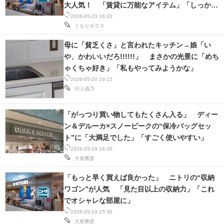
大人気！ 「賃貸に万能なアイテム」「しっかり
した厚さで使いやすい」
2026-05-23 16:20
くもりガラス
母に「貧乏くさ」と言われたキッチン→娘「い
や、かわいいだろ!!!!!!」 まさかの光景に「めち
ゃくちゃ好き」「私もやってみようかな」
2026-05-20 19:15
川上酒乃
「がっつり買い物してもたくさん入る」 ディー
ン＆デルーカ×スノーピークの“保冷バッグセッ
ト”に「大満足でした」「すごく使いやすい」
2026-05-19 16:30
大泉勝彦
「もっと早く買えば良かった」 ニトリの“収納
ワゴン”が人気 「見た目以上の収納力」「これ
でオシャレな部屋に」
2026-05-19 15:30
大泉勝彦