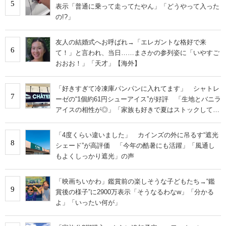
5
表示「普通に乗って走ってたやん」「どうやって入った
の!?」
友人の結婚式へお呼ばれ→「エレガントな格好で来
6
て！」と言われ、当日……まさかの参列姿に「いやすご
おおお！」「天才」【海外】
「好きすぎて冷凍庫パンパンに入れてます」 シャトレ
7
ーゼの“1個約61円シューアイス”が好評 「生地とバニラ
アイスの相性が◎」「家族も好きで夏はストックして
る」
「4度くらい違いました」 カインズの外に吊るす“遮光
8
シェード”が高評価 「今年の酷暑にも活躍」「風通し
もよくしっかり遮光」の声
「映画ちいかわ」鑑賞前の楽しそうな子どもたち→“鑑
9
賞後の様子”に2900万表示「そうなるわなw」「分かる
よ」「いったい何が」