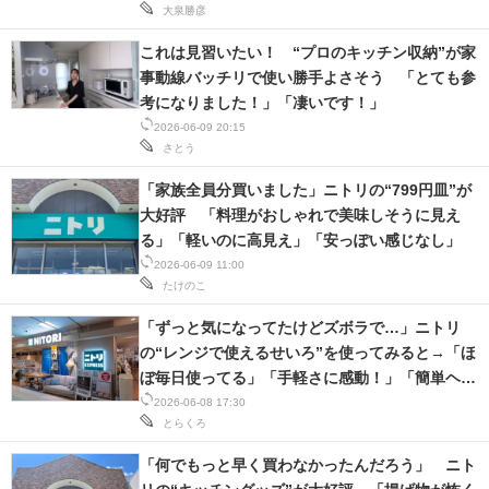
大泉勝彦
これは見習いたい！ “プロのキッチン収納”が家
事動線バッチリで使い勝手よさそう 「とても参
考になりました！」「凄いです！」
2026-06-09 20:15
さとう
「家族全員分買いました」ニトリの“799円皿”が
大好評 「料理がおしゃれで美味しそうに見え
る」「軽いのに高見え」「安っぽい感じなし」
2026-06-09 11:00
たけのこ
「ずっと気になってたけどズボラで…」ニトリ
の“レンジで使えるせいろ”を使ってみると→「ほ
ぼ毎日使ってる」「手軽さに感動！」「簡単ヘル
シー」
2026-06-08 17:30
とらくろ
「何でもっと早く買わなかったんだろう」 ニト