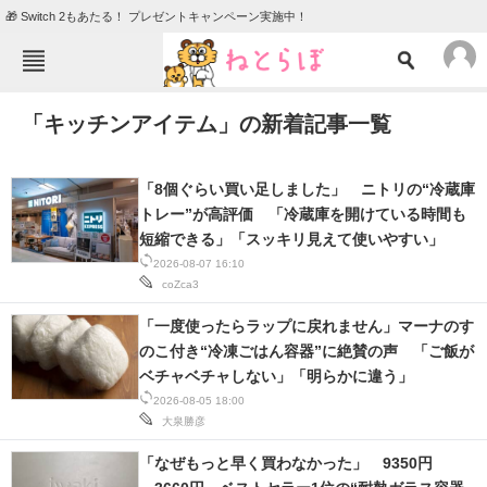
🎁 Switch 2もあたる！ プレゼントキャンペーン実施中！
ねとらぼメニュー
「キッチンアイテム」の新着記事一覧
TOP
ニュース
エンタメ
クイズ
「8個ぐらい買い足しました」 ニトリの“冷蔵庫
グルメ
地域
トレー”が高評価 「冷蔵庫を開けている時間も
短縮できる」「スッキリ見えて使いやすい」
住まい
教育・育児
2026-08-07 16:10
coZca3
動物
リサーチ
「一度使ったらラップに戻れません」マーナのす
会員記事
のこ付き“冷凍ごはん容器”に絶賛の声 「ご飯が
ベチャベチャしない」「明らかに違う」
メディア
2026-08-05 18:00
大泉勝彦
注目記事を集めた総合ページ
「なぜもっと早く買わなかった」 9350円
ITの今と未来を見通す