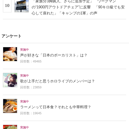
「家族分3脚購入、さらに追加予定」 ワークマン
10
の“1900円アウトドアチェア”に反響 「90キロ級でも安
心して座れた」「キャンプの1軍」の声
アンケート
実施中
声が好きな「日本のボーカリスト」は？
回答数：49465
実施中
歌が上手だと思うホロライブのメンバーは？
回答数：23859
実施中
ラーメンって日本食？それとも中華料理？
回答数：19645
実施中