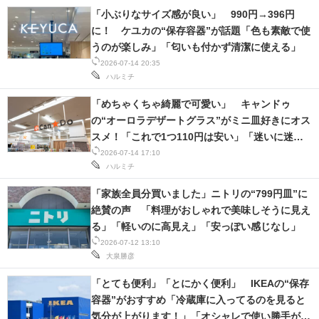
「小ぶりなサイズ感が良い」 990円→396円
に！ ケユカの“保存容器”が話題「色も素敵で使
うのが楽しみ」「匂いも付かず清潔に使える」
2026-07-14 20:35
ハルミチ
「めちゃくちゃ綺麗で可愛い」 キャンドゥ
の“オーロラデザートグラス”がミニ皿好きにオス
スメ！「これで1つ110円は安い」「迷いに迷っ
た挙句買わなかったことを後悔」
2026-07-14 17:10
ハルミチ
「家族全員分買いました」ニトリの“799円皿”に
絶賛の声 「料理がおしゃれで美味しそうに見え
る」「軽いのに高見え」「安っぽい感じなし」
2026-07-12 13:10
大泉勝彦
「とても便利」「とにかく便利」 IKEAの“保存
容器”がおすすめ「冷蔵庫に入ってるのを見ると
気分が上がります！」「オシャレで使い勝手がい