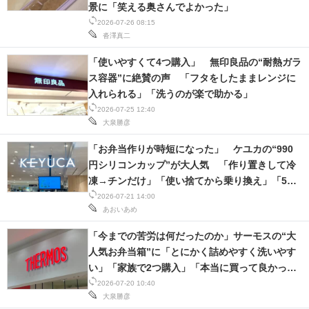
景に「笑える奥さんでよかった」
2026-07-26 08:15
沓澤真二
「使いやすくて4つ購入」 無印良品の“耐熱ガラ
ス容器”に絶賛の声 「フタをしたままレンジに
入れられる」「洗うのが楽で助かる」
2026-07-25 12:40
大泉勝彦
「お弁当作りが時短になった」 ケユカの“990
円シリコンカップ”が大人気 「作り置きして冷
凍→チンだけ」「使い捨てから乗り換え」「5つ
目」の声
2026-07-21 14:00
あおいあめ
「今までの苦労は何だったのか」サーモスの“大
人気お弁当箱”に「とにかく詰めやすく洗いやす
い」「家族で2つ購入」「本当に買って良かっ
た」
2026-07-20 10:40
大泉勝彦