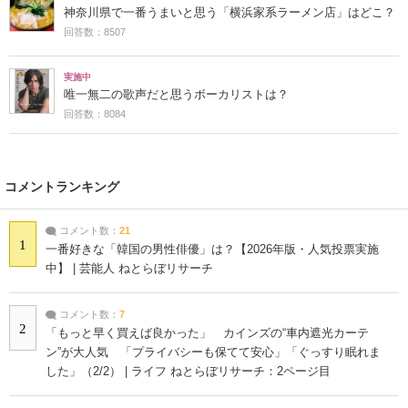
神奈川県で一番うまいと思う「横浜家系ラーメン店」はどこ？
回答数：8507
実施中
唯一無二の歌声だと思うボーカリストは？
回答数：8084
コメントランキング
コメント数：
21
1
一番好きな「韓国の男性俳優」は？【2026年版・人気投票実施
中】 | 芸能人 ねとらぼリサーチ
コメント数：
7
2
「もっと早く買えば良かった」 カインズの“車内遮光カーテ
ン”が大人気 「プライバシーも保てて安心」「ぐっすり眠れま
した」（2/2） | ライフ ねとらぼリサーチ：2ページ目