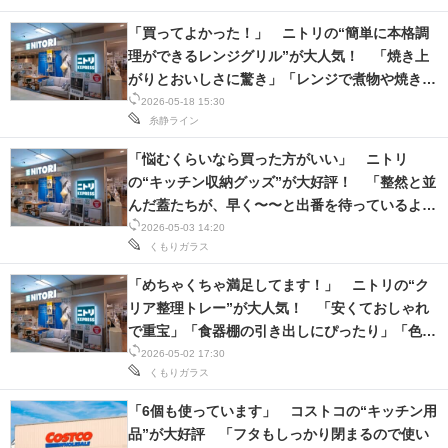
「買ってよかった！」 ニトリの“簡単に本格調
理ができるレンジグリル”が大人気！ 「焼き上
がりとおいしさに驚き」「レンジで煮物や焼き物
ができちゃた。すごい」
2026-05-18 15:30
糸静ライン
「悩むくらいなら買った方がいい」 ニトリ
の“キッチン収納グッズ”が大好評！ 「整然と並
んだ蓋たちが、早く〜〜と出番を待っているよ
う」「スッキリしました！感動！」
2026-05-03 14:20
くもりガラス
「めちゃくちゃ満足してます！」 ニトリの“ク
リア整理トレー”が大人気！ 「安くておしゃれ
で重宝」「食器棚の引き出しにぴったり」「色も
可愛い」
2026-05-02 17:30
くもりガラス
「6個も使っています」 コストコの“キッチン用
品”が大好評 「フタもしっかり閉まるので使い