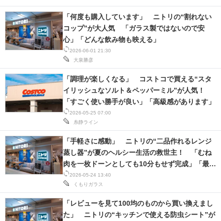
「何度も購入しています」 ニトリの“割れない
コップ”が大人気 「ガラス製ではないので安
心」「どんな飲み物も映える」
2026-06-01 21:30
大泉勝彦
「調理が楽しくなる」 コストコで買える“スタ
イリッシュなソルト＆ペッパーミル”が人気！
「すごく使い勝手が良い」「高級感があります」
2026-05-25 07:00
糸静ライン
「手軽さに感動」 ニトリの“二品作れるレンジ
蒸し器”が夏のヘルシー生活の救世主！ 「むね
肉を一枚ドーンとしても10分もせず完成」「最高
のキッチン用品！」の声
2026-05-24 13:40
くもりガラス
「レビューを見て100均のものから買い換えまし
た」 ニトリの“キッチンで使える防虫シート”が