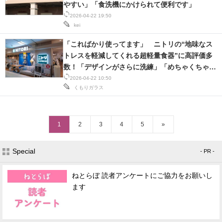
やすい」「食洗機にかけられて便利です」
2026-04-22 19:50
kei
「こればかり使ってます」 ニトリの“地味なス
トレスを軽減してくれる超軽量食器”に高評価多
数！「デザインがさらに洗練」「めちゃくちゃ扱
いやすくて食器の一軍入り」
2026-04-22 10:50
くもりガラス
1
2
3
4
5
»
Special
- PR -
ねとらぼ 読者アンケートにご協力をお願いし
ます