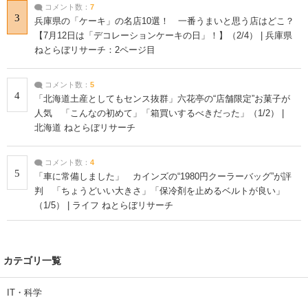
コメント数：
7
3
兵庫県の「ケーキ」の名店10選！ 一番うまいと思う店はどこ？
【7月12日は「デコレーションケーキの日」！】（2/4） | 兵庫県
ねとらぼリサーチ：2ページ目
コメント数：
5
4
「北海道土産としてもセンス抜群」六花亭の“店舗限定”お菓子が
人気 「こんなの初めて」「箱買いするべきだった」（1/2） |
北海道 ねとらぼリサーチ
コメント数：
4
5
「車に常備しました」 カインズの“1980円クーラーバッグ”が評
判 「ちょうどいい大きさ」「保冷剤を止めるベルトが良い」
（1/5） | ライフ ねとらぼリサーチ
カテゴリ一覧
IT・科学