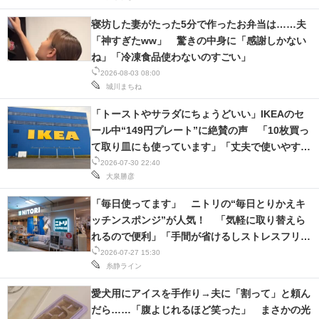
IT製品の技術・比較・事例
寝坊した妻がたった5分で作ったお弁当は……夫
「神すぎたww」 驚きの中身に「感謝しかない
製造業のIT導入・活用を支援
ね」「冷凍食品使わないのすごい」
モノづくり技術者専門サイト
2026-08-03 08:00
城川まちね
エレクトロニクス専門サイト
「トーストやサラダにちょうどいい」IKEAのセ
ール中“149円プレート”に絶賛の声 「10枚買っ
電子設計の基本と応用
て取り皿にも使っています」「丈夫で使いやす
い」
2026-07-30 22:40
エネルギーの専門メディア
大泉勝彦
建設×テクノロジーの最前線
「毎日使ってます」 ニトリの“毎日とりかえキ
ッチンスポンジ”が人気！ 「気軽に取り替えら
ちょっと気になるネットの話題
れるので便利」「手間が省けるしストレスフリ
ー」
2026-07-27 15:30
糸静ライン
愛犬用にアイスを手作り→夫に「割って」と頼ん
だら……「腹よじれるほど笑った」 まさかの光