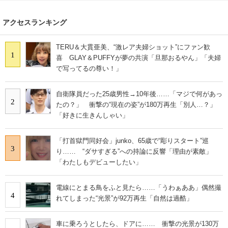
アクセスランキング
TERU＆大貫亜美、“激レア夫婦ショット”にファン歓
1
喜 GLAY＆PUFFYが夢の共演「旦那おるやん」「夫婦
で写ってるの尊い！」
自衛隊員だった25歳男性→10年後……「マジで何があっ
2
たの？」 衝撃の“現在の姿”が180万再生「別人…？」
「好きに生きんしゃい」
「打首獄門同好会」junko、65歳で“彫りスタート”巡
3
り…… “ダサすぎる”への持論に反響「理由が素敵」
「わたしもデビューしたい」
電線にとまる鳥をふと見たら……「うわぁああ」偶然撮
4
れてしまった“光景”が92万再生「自然は過酷」
車に乗ろうとしたら、ドアに…… 衝撃の光景が130万