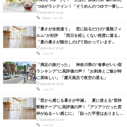
つゆがランクイン！「そうめんのつゆで一番しっ
スマホと通信の最新トレンド
くりきた」「美味しすぎる」
2026-08-07 11:40
Dopey
ハルミチ
進化するPCとデバイスの未来
「暑さが全然違う」 窓に貼るだけの“遮熱フィ
好きが集まる 比べて選べる
ルム”が好評 「西日を眩しくない程度に遮る」
「夏の暑さが随分しのげて助かっています」
ビジネスと働き方のヒント
2026-08-07 07:40
ハルミチ
AI活用のいまが分かる
「満足の旅だった」 神奈川県の“食事がいい宿
企業ITのトレンドを詳説
ランキング”に高評価の声！「お刺身とご飯が特
に美味しい」「露天風呂で夜空の星も」
経営リーダーのコミュニティ
2026-08-06 20:30
ハルミチ
マーケ×ITの今がよく分かる
「窓から感じる暑さが半減」 夏に使える“窓枠
断熱テープ”に高評価の声！「アツアツだった窓
ITエンジニア向け専門サイト
枠がぬる～い感じに」「貼った甲斐はありまし
企業向けIT製品の総合サイト
た」
2026-08-06 17:10
ハルミチ