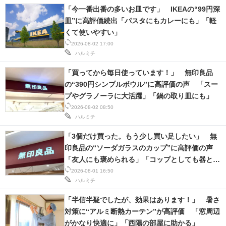
「今一番出番の多いお皿です」 IKEAの“99円深
皿”に高評価続出「パスタにもカレーにも」「軽
くて使いやすい」
2026-08-02 17:00
ハルミチ
「買ってから毎日使っています！」 無印良品
の“390円シンプルボウル”に高評価の声 「スー
プやグラノーラに大活躍」「鍋の取り皿にも」
2026-08-02 08:50
ハルミチ
「3個だけ買った。もう少し買い足したい」 無
印良品の“ソーダガラスのカップ”に高評価の声
「友人にも褒められる」「コップとしても器とし
ても使えて重宝」
2026-08-01 16:50
ハルミチ
「半信半疑でしたが、効果はあります！」 暑さ
対策に“アルミ断熱カーテン”が高評価 「窓周辺
がかなり快適に」「西陽の部屋に助かる」