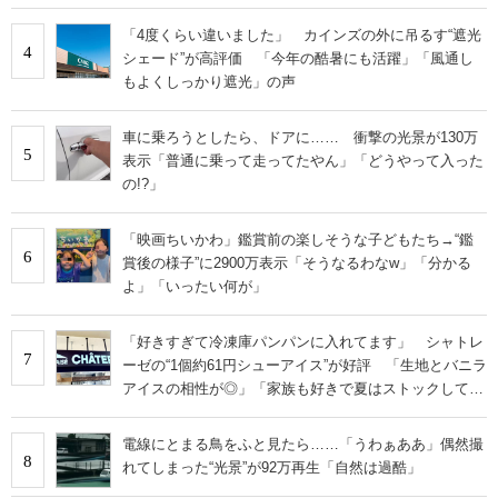
「4度くらい違いました」 カインズの外に吊るす“遮光
4
シェード”が高評価 「今年の酷暑にも活躍」「風通し
もよくしっかり遮光」の声
車に乗ろうとしたら、ドアに…… 衝撃の光景が130万
5
表示「普通に乗って走ってたやん」「どうやって入った
の!?」
「映画ちいかわ」鑑賞前の楽しそうな子どもたち→“鑑
6
賞後の様子”に2900万表示「そうなるわなw」「分かる
よ」「いったい何が」
「好きすぎて冷凍庫パンパンに入れてます」 シャトレ
7
ーゼの“1個約61円シューアイス”が好評 「生地とバニラ
アイスの相性が◎」「家族も好きで夏はストックして
る」
電線にとまる鳥をふと見たら……「うわぁああ」偶然撮
8
れてしまった“光景”が92万再生「自然は過酷」