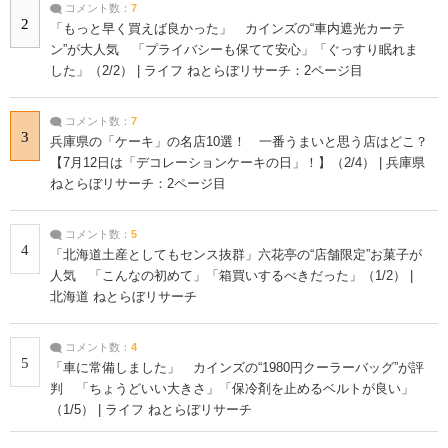
コメント数：
7
2
「もっと早く買えば良かった」 カインズの“車内遮光カーテ
ン”が大人気 「プライバシーも保てて安心」「ぐっすり眠れま
した」（2/2） | ライフ ねとらぼリサーチ：2ページ目
コメント数：
7
3
兵庫県の「ケーキ」の名店10選！ 一番うまいと思う店はどこ？
【7月12日は「デコレーションケーキの日」！】（2/4） | 兵庫県
ねとらぼリサーチ：2ページ目
コメント数：
5
4
「北海道土産としてもセンス抜群」六花亭の“店舗限定”お菓子が
人気 「こんなの初めて」「箱買いするべきだった」（1/2） |
北海道 ねとらぼリサーチ
コメント数：
4
5
「車に常備しました」 カインズの“1980円クーラーバッグ”が評
判 「ちょうどいい大きさ」「保冷剤を止めるベルトが良い」
（1/5） | ライフ ねとらぼリサーチ