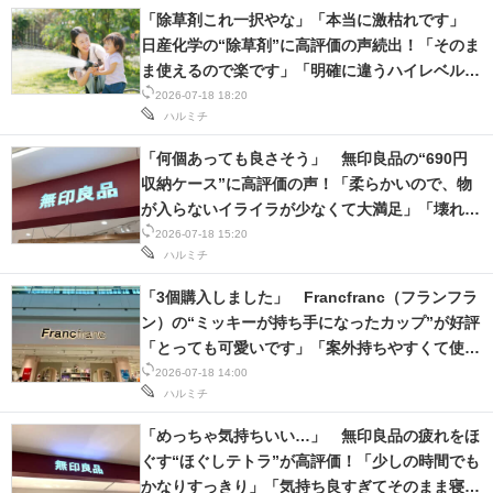
「除草剤これ一択やな」「本当に激枯れです」
日産化学の“除草剤”に高評価の声続出！「そのま
ま使えるので楽です」「明確に違うハイレベル
さ」
2026-07-18 18:20
ハルミチ
「何個あっても良さそう」 無印良品の“690円
収納ケース”に高評価の声！「柔らかいので、物
が入らないイライラが少なくて大満足」「壊れて
もまた買いたい」
2026-07-18 15:20
ハルミチ
「3個購入しました」 Francfranc（フランフラ
ン）の“ミッキーが持ち手になったカップ”が好評
「とっても可愛いです」「案外持ちやすくて使い
やすい」
2026-07-18 14:00
ハルミチ
「めっちゃ気持ちいい…」 無印良品の疲れをほ
ぐす“ほぐしテトラ”が高評価！「少しの時間でも
かなりすっきり」「気持ち良すぎてそのまま寝て