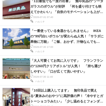
「1日最低でも一度の出番」 無印良品の“ソーダ
ガラスのボウル”が好評 「何を盛り付けても映
えてかわいい」「自炊のモチベーションも上がり
ました」
2026-07-31 07:40
ハルミチ
「一番使っている食器かもしれません」 IKEA
の“99円白いボウル”が変わらぬ人気！「サラダに
果物に万能」「ご飯、おかず、汁物なんでも
OK」「白は最強」
2026-07-30 17:00
ハルミチ
「大人可愛くてお気に入りです」 フランフラン
の“1260円クリアボトル”が人気！ 「持ち運び
しやすい」「口が広くて洗いやすい」
2026-07-30 11:40
ハルミチ
「10回以上購入してます」 無印良品で買え
る“夏休みのおやつ”に高評価の声！「冷やすとガ
トーショコラみたい」「少し温めるとフォンダン