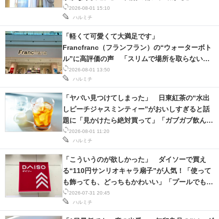
2026-08-01 15:10
ハルミチ
「軽くて可愛くて大満足です」
Francfranc（フランフラン）の“ウォーターボト
ル”に高評価の声 「スリムで場所を取らない」
「メモリ付きで摂取量もわかる」
2026-08-01 13:50
ハルミチ
「ヤバい見つけてしまった」 日東紅茶の“水出
しピーチジャスミンティー”がおいしすぎると話
題に「見かけたら絶対買って」「ガブガブ飲んで
る」
2026-08-01 11:20
ハルミチ
「こういうのが欲しかった」 ダイソーで買え
る“110円サンリオキャラ扇子”が人気！「使って
も飾っても、どっちもかわいい」「プールでも活
躍」
2026-07-31 20:45
ハルミチ