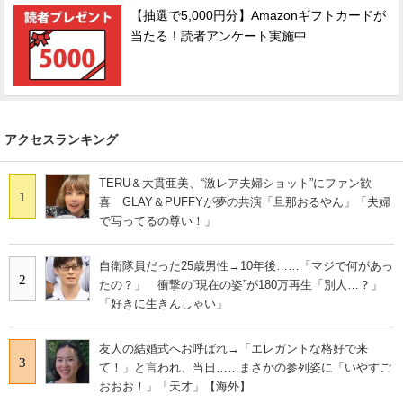
【抽選で5,000円分】Amazonギフトカードが
当たる！読者アンケート実施中
アクセスランキング
TERU＆大貫亜美、“激レア夫婦ショット”にファン歓
1
喜 GLAY＆PUFFYが夢の共演「旦那おるやん」「夫婦
で写ってるの尊い！」
自衛隊員だった25歳男性→10年後……「マジで何があっ
2
たの？」 衝撃の“現在の姿”が180万再生「別人…？」
「好きに生きんしゃい」
友人の結婚式へお呼ばれ→「エレガントな格好で来
3
て！」と言われ、当日……まさかの参列姿に「いやすご
おおお！」「天才」【海外】