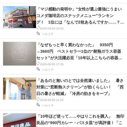
IT製品の技術・比較・事例
「マジ感動の発明や」“女性が選ぶ最強にうまい
コメダ珈琲店のスナックメニュー”ランキン
製造業のIT導入・活用を支援
グ！ 1位には「なんで2枚あるんですか……？」
「もはや食べるのが1つの趣味」の声
2026-08-06 16:20
モノづくり技術者専門サイト
ハルミチ
エレクトロニクス専門サイト
「なぜもっと早く買わなかった」 9350円
→3660円 ベストセラー1位の“耐熱ガラス容器
電子設計の基本と応用
セット”が大活躍必至「10年以上こちらの容器を
愛用」「毎日活躍しています」
2026-08-05 17:10
エネルギーの専門メディア
ハルミチ
建設×テクノロジーの最前線
「あるのと無いのとでは全然違いました」 暑さ
対策に“窓断熱スクリーン”が効くらしい！ 「西
ちょっと気になるネットの話題
日の暑さが軽減」「冷房の効きをキープ」
2026-08-05 11:20
ハルミチ
「10年ほど使って……やはりこれを購入」 無印
良品の“990円カレー・パスタ皿”が高評価！「こ