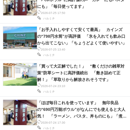
にも」「毎日使ってます」
2026-07-25 17:50
ハルミチ
「お手入れしやすくて安くて最高」 カインズ
の“798円水筒”が高評価 「氷を入れても飲み口
から出てこない」「ちょうどよくて使いやすい」
2026-07-25 13:40
ハルミチ
「買って大正解でした！」 “敷くだけの雑草対
策”防草シートに高評価続出 「敷き詰めて正
解！」「草取りから解放されそうです」
2026-07-24 23:10
ハルミチ
「ほぼ毎日これを使っています」 無印良品
の“690円万能ボウル”がなんにでも使えると大人
気！ 「ラーメン、パスタ、丼ものにも」「煮
物、サラダ、なんでもいける」
2026-07-24 17:30
ハルミチ