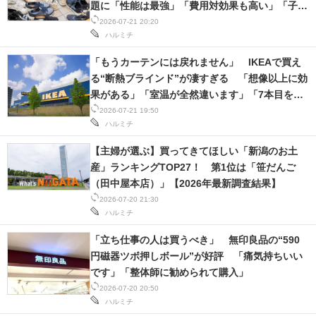
題に「性能は最強」「費用対効果も高い」「子ど
もの足に鼻をつけられるように」
2026-07-21 20:20
ハルミチ
「もうカーテンには戻れません」 IKEAで買え
る“断熱ブラインド”が凄すぎる 「想像以上に効
果がある」「室温が全然違います」「7本目を設
置しました」
2026-07-21 19:50
ハルミチ
【主婦が選ぶ】買ってきてほしい「新潟のお土
産」ランキングTOP27！ 第1位は「笹だんご
（田中屋本店）」【2026年最新調査結果】
2026-07-20 21:30
ハルミチ
「立ち仕事の人は買うべき」 無印良品の“590
円磁器ツボ押しボール”が好評 「痛気持ちいい
です」「整体師に勧められて購入」
2026-07-20 20:50
ハルミチ