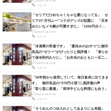
ショコラに」
2026-07-30 07:40
ハルミチ
「セリアだけめちゃくちゃな夏になってる」 セ
リアの“月刊ムー”コラボグッズが話題に 「豆本
みたいなメモ帳が可愛すぎた」「1500円分ぐら
い衝動買い」
2026-07-29 17:00
ハルミチ
「冷凍庫の常連です」 “夏休みのおやつ”に無印
良品の“ゼリー”がぴったりと高評価！ 「凍らせ
て保冷剤代わりに」「お弁当のおともに一石二鳥
♪」
2026-07-29 13:50
ハルミチ
「30年前から使用していて、毎日食卓に出てきま
す」 無印良品の“370円小皿”に高評価の声
「取り皿に最適」「和洋中どんな料理にも合う」
2026-07-29 07:40
ハルミチ
「そうめんのつゆ入れとしてあまりにも有能」