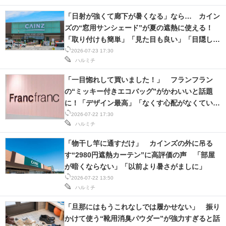
「日射が強くて廊下が暑くなる」なら… カイン
ズの“窓用サンシェード”が夏の遮熱に使える！
「取り付けも簡単」「見た目も良い」「目隠しに
も」
2026-07-23 17:30
ハルミチ
「一目惚れして買いました！」 フランフラン
の“ミッキー付きエコバッグ”がかわいいと話題
に！「デザイン最高」「なくす心配がなくてい
い」
2026-07-22 17:30
ハルミチ
「物干し竿に通すだけ」 カインズの外に吊る
す“2980円遮熱カーテン”に高評価の声 「部屋
が暗くならない」「以前より暑さがましに」
2026-07-22 13:50
ハルミチ
「旦那にはもうこれなしでは履かせない」 振り
かけて使う“靴用消臭パウダー”が強力すぎると話