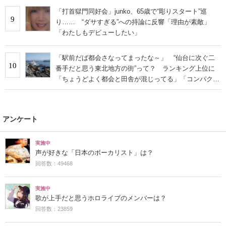
「打首獄門同好会」junko、65歳で“彫りスタート”巡
9
り…… “ダサすぎる”への持論に反響「理由が素敵」
「わたしもデビューしたい」
「駅前だば都会さなってまったな～」 “仙台に次ぐ二
10
番手だと思う東北地方の街”って？ ランキング上位に
「ちょうどよく都会と田舎が混じってる」「コンパクト
にまとまったいい街」の声
アンケート
実施中
声が好きな「日本のボーカリスト」は？
回答数：49468
実施中
歌が上手だと思うホロライブのメンバーは？
回答数：23859