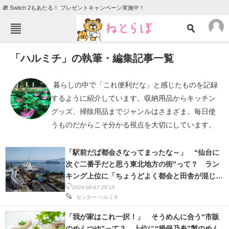
🎁 Switch 2もあたる！ プレゼントキャンペーン実施中！
ねとらぼメニュー
「ハルミチ」の執筆・編集記事一覧
TOP
ニュース
エンタメ
クイズ
 暮らしの中で「これ便利だな」と感じたものを記録
するように紹介しています。収納用品からキッチン
グルメ
地域
グッズ、掃除用品までジャンルはさまざま。毎日使
住まい
教育・育児
うものだからこそ分かる視点を大切にしています。 
動物
リサーチ
「駅前だば都会さなってまったな～」 “仙台に
会員記事
次ぐ二番手だと思う東北地方の街”って？ ラン
キング上位に「ちょうどよく都会と田舎が混じっ
メディア
てる」「コンパクトにまとまったいい街」の声
2026-08-07 20:15
センター
ハルミチ
注目記事を集めた総合ページ
「我が家はこれ一択！」 そうめんに合う“市販
ITの今と未来を見通す
のめんつゆ”って？ 上位に“揖保乃糸”製のめん