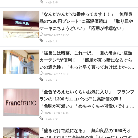
ハルミチ
「なんだかんだで1番使ってます！！」 無印良
品の“290円プレート”に高評価続出 「取り皿や
ケーキにちょうどいい」「応用が半端ない」
2026-07-27 17:00
ハルミチ
「猛暑には暗幕、これ一択」 夏の暑さに“遮熱
カーテン”が便利！ 「部屋が真っ暗になるぐら
いの遮光性」「もっと早く買っておけばよかっ
た」
2026-07-27 13:50
ハルミチ
「全色そろえたいくらいお気に入り」 フランフ
ランの“1300円エコバッグ”に高評価の声！
「色味が可愛い」「めちゃくちゃ可愛いです」
「小さく畳めるのも◎」
2026-07-26 14:10
ハルミチ
「盛るだけで絵になる」 無印良品の“990円オ
ーバルボウル”に高評価の声「カレーにもパスタ