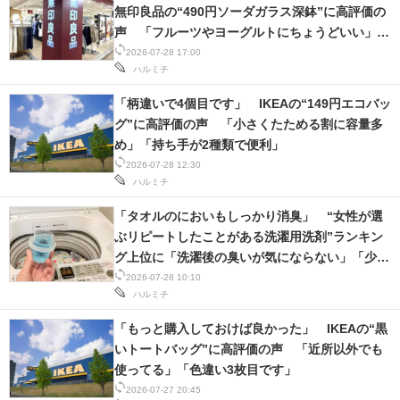
無印良品の“490円ソーダガラス深鉢”に高評価の
声 「フルーツやヨーグルトにちょうどいい」
「年中使えそう」
2026-07-28 17:00
ハルミチ
「柄違いで4個目です」 IKEAの“149円エコバッ
グ”に高評価の声 「小さくたためる割に容量多
め」「持ち手が2種類で便利」
2026-07-28 12:30
ハルミチ
「タオルのにおいもしっかり消臭」 “女性が選
ぶリピートしたことがある洗濯用洗剤”ランキン
グ上位に「洗濯後の臭いが気にならない」「少し
の量で洗えるので、思ったより長持ち」の声
2026-07-28 10:10
ハルミチ
「もっと購入しておけば良かった」 IKEAの“黒
いトートバッグ”に高評価の声 「近所以外でも
使ってる」「色違い3枚目です」
2026-07-27 20:45