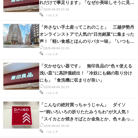
れだけで事足ります」「なぜか美味しそうに見え
る」
2026-08-05 07:40
ハルミチ
「外さない手土産ってこれのこと」 三越伊勢丹
オンラインストアで人気の“日光銘菓”に集まった
声！「軽い食感とほんのりバター味」「いつも1
枚じゃ終われない」
2026-08-04 21:20
ハルミチ
「欠かせない器です」 無印良品の“色々使える
浅い皿”に高評価続出！「冷奴にも鍋の取り分け
にも」「食洗機に収まりが良い」
2026-08-04 20:15
ハルミチ
「こんなの絶対買っちゃうじゃん」 ダイソ
ー“柄いろいろの折りたたみうちわ”が大人気！
「スイカとか焼きそばとか金魚とか、色々あっ
た」「どれも可愛いなー」
2026-08-02 20:20
ハルミチ