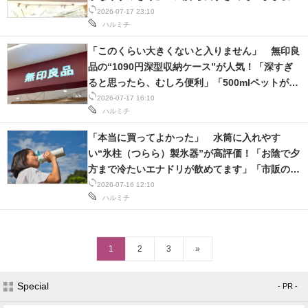
しまう日も」
2026-07-17 23:10
ハルミチ
「このくらい大きくないと入りません」 無印良
品の“1090円深型収納ケース”が人気！「深すぎ
ると思ったら、むしろ便利」「500mlペットが24
本入ります」
2026-07-17 16:10
ハルミチ
「本当に買ってよかった」 水筒に入れやす
い“氷柱（つらら）製氷器”が高評価！「お陰で夕
方まで冷たいエナドリが飲めてます」「市販のア
イスの添加物対策に◎」
2026-07-16 12:10
ハルミチ
1
2
3
»
Special
- PR -