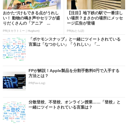
おかたづけもできる点がうれし
【注目】地下鉄の駅で一番涼し
い！ 動物の鳴き声やセリフが盛
い場所？まさかの場所にメッセ
りだくさんの「アニア ...
ージ広告が登場
PR(タカラトミー｜Hugkum)
PR(ねとらぼ)
「ポケモンスナップ」と一緒にツイートされている
言葉は「なつかしい」「うれしい」「...
FPが解説！Apple製品を分割手数料0円で入手する
方法とは？
PR(Fav-Log)
分散登校、不登校、オンライン授業……「登校」と
一緒にツイートされている言葉は？