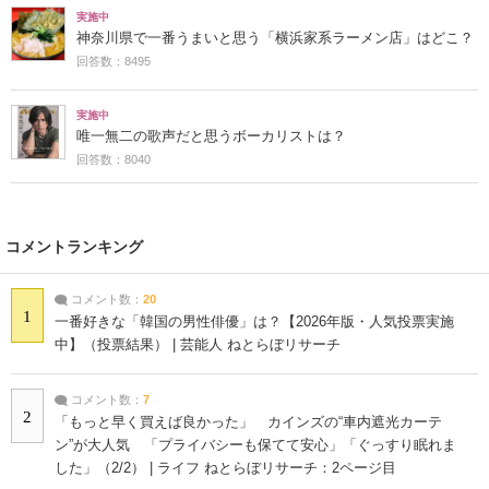
実施中
神奈川県で一番うまいと思う「横浜家系ラーメン店」はどこ？
回答数：8495
実施中
唯一無二の歌声だと思うボーカリストは？
回答数：8040
コメントランキング
コメント数：
20
1
一番好きな「韓国の男性俳優」は？【2026年版・人気投票実施
中】（投票結果） | 芸能人 ねとらぼリサーチ
コメント数：
7
2
「もっと早く買えば良かった」 カインズの“車内遮光カーテ
ン”が大人気 「プライバシーも保てて安心」「ぐっすり眠れま
した」（2/2） | ライフ ねとらぼリサーチ：2ページ目