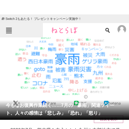
🎁 Switch 2もあたる！ プレゼントキャンペーン実施中！
ねとらぼメニュー
TOP
ニュース
エンタメ
クイズ
グルメ
地域
住まい
教育・育児
動物
リサーチ
IT・科学
2020/07/30 21:30（公開）
X
Share
LINE
hatena
会員記事
今もなお復興作業続く……7月の「豪雨」関連ツイー
ト、人々の感情は「悲しみ」「恐れ」「怒り」
メディア
目次を表示
注目記事を集めた総合ページ