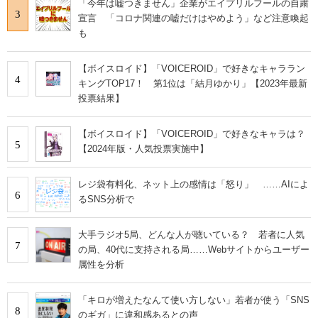
「今年は嘘つきません」企業がエイプリルフールの自粛
3
宣言 「コロナ関連の嘘だけはやめよう」など注意喚起
も
【ボイスロイド】「VOICEROID」で好きなキャララン
4
キングTOP17！ 第1位は「結月ゆかり」【2023年最新
投票結果】
【ボイスロイド】「VOICEROID」で好きなキャラは？
5
【2024年版・人気投票実施中】
レジ袋有料化、ネット上の感情は「怒り」 ……AIによ
6
るSNS分析で
大手ラジオ5局、どんな人が聴いている？ 若者に人気
7
の局、40代に支持される局……Webサイトからユーザー
属性を分析
「キロが増えたなんて使い方しない」若者が使う「SNS
8
のギガ」に違和感あるとの声