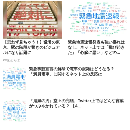
【思わず見ちゃう！】猛暑の東
緊急地震速報発表も強い揺れは
京、駅の階段が驚きのビジュア
なし、ネット上では「飛び起き
ルになり話題に
た」「心臓に悪い」などの...
PR(ねとらぼ)
緊急事態宣言の解除で電車の混雑はどうなる？
「満員電車」に関するネット上の反応は
『鬼滅の刃』堂々の完結、Twitter上ではどんな言葉
がつぶやかれている？ 【A...