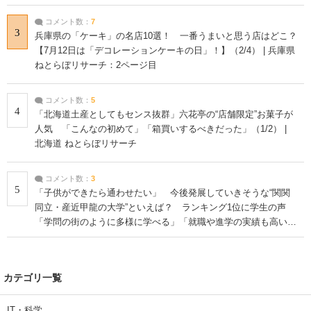
コメント数：
7
3
兵庫県の「ケーキ」の名店10選！ 一番うまいと思う店はどこ？
【7月12日は「デコレーションケーキの日」！】（2/4） | 兵庫県
ねとらぼリサーチ：2ページ目
コメント数：
5
4
「北海道土産としてもセンス抜群」六花亭の“店舗限定”お菓子が
人気 「こんなの初めて」「箱買いするべきだった」（1/2） |
北海道 ねとらぼリサーチ
コメント数：
3
5
「子供ができたら通わせたい」 今後発展していきそうな“関関
同立・産近甲龍の大学”といえば？ ランキング1位に学生の声
「学問の街のように多様に学べる」「就職や進学の実績も高い」
| 大学 ねとらぼリサーチ
カテゴリ一覧
IT・科学