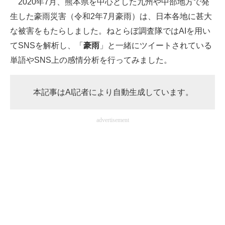
2020年7月、熊本県を中心とした九州や中部地方で発
生した豪雨災害（令和2年7月豪雨）は、日本各地に甚大
ITの今と未来を見通す
な被害をもたらしました。ねとらぼ調査隊ではAIを用い
スマホと通信の最新トレンド
てSNSを解析し、「
豪雨
」と一緒にツイートされている
単語やSNS上の感情分析を行ってみました。
進化するPCとデバイスの未来
好きが集まる 比べて選べる
本記事はAI記者により自動生成しています。
ビジネスと働き方のヒント
advertisement
AI活用のいまが分かる
企業ITのトレンドを詳説
経営リーダーのコミュニティ
マーケ×ITの今がよく分かる
ITエンジニア向け専門サイト