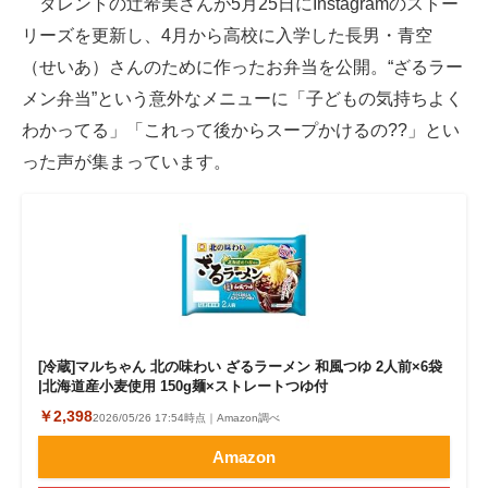
タレントの辻希美さんが5月25日にInstagramのストー
リーズを更新し、4月から高校に入学した長男・青空
ITの今と未来を見通す
（せいあ）さんのために作ったお弁当を公開。“ざるラー
スマホと通信の最新トレンド
メン弁当”という意外なメニューに「子どもの気持ちよく
わかってる」「これって後からスープかけるの??」とい
進化するPCとデバイスの未来
った声が集まっています。
好きが集まる 比べて選べる
ビジネスと働き方のヒント
AI活用のいまが分かる
企業ITのトレンドを詳説
[冷蔵]マルちゃん 北の味わい ざるラーメン 和風つゆ 2人前×6袋
経営リーダーのコミュニティ
|北海道産小麦使用 150g麺×ストレートつゆ付
￥2,398
2026/05/26 17:54時点｜Amazon調べ
マーケ×ITの今がよく分かる
Amazon
ITエンジニア向け専門サイト