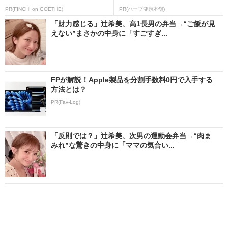
PR(FINCHI on GOETHE)
PR(ハーブ健康本舗)
「財力感じる」辻希美、高1長男の弁当→“ご飯が見
えない”まさかの中身に「すごすぎ...
FPが解説！Apple製品を分割手数料0円で入手する
方法とは？
PR(Fav-Log)
「反則では？」辻希美、次男の運動会弁当→“肉ま
みれ”な驚きの中身に「ママの気合い...