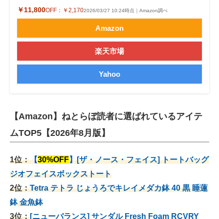
￥11,800
OFF：
￥2,170
2026/03/27 10:24時点｜Amazon調べ
Amazon
楽天市場
Yahoo
【Amazon】ねとらぼ読者に選ばれているアイテ
ムTOP5【2026年8月版】
1位：
【
30%OFF
】[ザ・ノース・フェイス] トートバッグ
ジオフェイスボックストート
2位：
Tetra テトラ じょうろでキレイメダカ鉢 40
黒 睡蓮
鉢 金魚鉢
3位：
[ニューバランス] サンダル Fresh Foam RCVRY