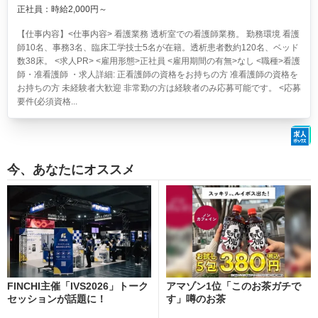
正社員：時給2,000円～
【仕事内容】<仕事内容> 看護業務 透析室での看護師業務。 勤務環境 看護
師10名、事務3名、臨床工学技士5名が在籍。透析患者数約120名、ベッド
数38床。 <求人PR> <雇用形態>正社員 <雇用期間の有無>なし <職種>看護
師・准看護師 ・求人詳細: 正看護師の資格をお持ちの方 准看護師の資格を
お持ちの方 未経験者大歓迎 非常勤の方は経験者のみ応募可能です。 <応募
要件(必須資格...
今、あなたにオススメ
FINCHI主催「IVS2026」トーク
アマゾン1位「このお茶ガチで
セッションが話題に！
す」噂のお茶