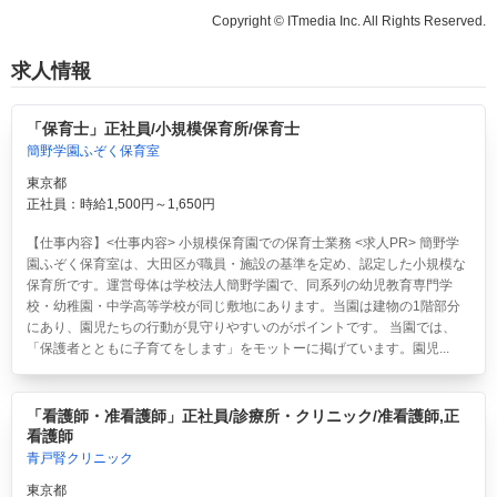
Copyright © ITmedia Inc. All Rights Reserved.
求人情報
「保育士」正社員/小規模保育所/保育士
簡野学園ふぞく保育室
東京都
正社員：時給1,500円～1,650円
【仕事内容】<仕事内容> 小規模保育園での保育士業務 <求人PR> 簡野学
園ふぞく保育室は、大田区が職員・施設の基準を定め、認定した小規模な
保育所です。運営母体は学校法人簡野学園で、同系列の幼児教育専門学
校・幼稚園・中学高等学校が同じ敷地にあります。当園は建物の1階部分
にあり、園児たちの行動が見守りやすいのがポイントです。 当園では、
「保護者とともに子育てをします」をモットーに掲げています。園児...
「看護師・准看護師」正社員/診療所・クリニック/准看護師,正
看護師
青戸腎クリニック
東京都