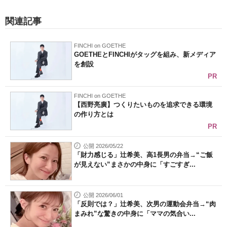
関連記事
FINCHI on GOETHE
GOETHEとFINCHIがタッグを組み、新メディア
を創設
PR
FINCHI on GOETHE
【西野亮廣】つくりたいものを追求できる環境
の作り方とは
PR
公開 2026/05/22
「財力感じる」辻希美、高1長男の弁当→“ご飯
が見えない”まさかの中身に「すごすぎ...
公開 2026/06/01
「反則では？」辻希美、次男の運動会弁当→“肉
まみれ”な驚きの中身に「ママの気合い...