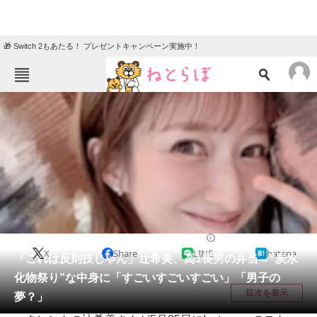
🎁 Switch 2もあたる！ プレゼントキャンペーン実施中！
ねとらぼメニュー
TOP
ニュース
エンタメ
クイズ
グルメ
地域
住まい
教育・育児
動物
リサーチ
エンタメ
2026/05/26 18:15（公開）
X
Share
LINE
hatena
会員記事
「これは反則技じゃん」辻希美、高1長男の弁当→“炭水
化物祭り”な中身に「すごいすごいすごい」「男子の
メディア
目次を表示
夢？」
注目記事を集めた総合ページ