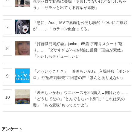
説明ゼロで動画に登場「明言してないけど安心しちゃ
う」「サラッと出てくる言葉が素敵」
「急に」Ado、MVで素顔を公開し騒然「ついにご尊顔
7
が……」「カラコン似合ってる」
「打首獄門同好会」junko、65歳で“彫りスタート”巡
8
り…… “ダサすぎる”への持論に反響「理由が素敵」
「わたしもデビューしたい」
「どういうこと？」 映画ちいかわ、入場特典「ボンド
9
ロ」の“配布前転売”に困惑の声「ほんとありえない」
「映画ちいかわ」ウエハースを3つ購入→開けたら……
10
「どうしてなの」“とんでもない中身”に「これは気の
毒」「ある意味“もってますよ”」
アンケート