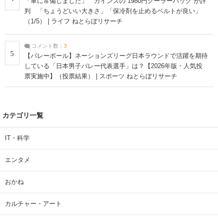
「車に常備しました」 カインズの“1980円クーラーバッグ”が評
判 「ちょうどいい大きさ」「保冷剤を止めるベルトが良い」
（1/5） | ライフ ねとらぼリサーチ
コメント数：
3
5
【バレーボール】ネーションズリーグ日本ラウンドで活躍を期待
している「日本男子バレー代表選手」は？【2026年版・人気投
票実施中】（投票結果） | スポーツ ねとらぼリサーチ
カテゴリ一覧
IT・科学
エンタメ
おかね
カルチャー・アート