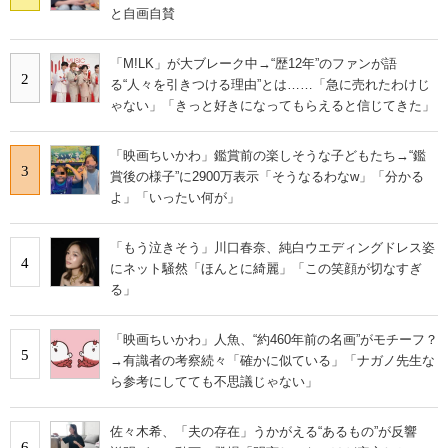
と自画自賛
「M!LK」が大ブレーク中→“歴12年”のファンが語
2
る“人々を引きつける理由”とは……「急に売れたわけじ
ゃない」「きっと好きになってもらえると信じてきた」
「映画ちいかわ」鑑賞前の楽しそうな子どもたち→“鑑
3
賞後の様子”に2900万表示「そうなるわなw」「分かる
よ」「いったい何が」
「もう泣きそう」川口春奈、純白ウエディングドレス姿
4
にネット騒然「ほんとに綺麗」「この笑顔が切なすぎ
る」
「映画ちいかわ」人魚、“約460年前の名画”がモチーフ？
5
→有識者の考察続々「確かに似ている」「ナガノ先生な
ら参考にしてても不思議じゃない」
佐々木希、「夫の存在」うかがえる“あるもの”が反響
6