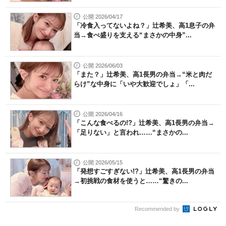
公開 2026/04/17
「冷食入ってないよね？」辻希美、高1息子の弁
当→食べ盛りを支える“まさかの中身”...
公開 2026/06/03
「また？」辻希美、高1長男の弁当→“米と肉だ
らけ”な中身に「いや大歓迎でしょ」「...
公開 2026/04/16
「こんな食べるの!?」辻希美、高1長男の弁当→
「足りない」と言われ……“まさかの...
公開 2026/05/15
「発想すごすぎない!?」辻希美、高1長男の弁当
→初挑戦の食材を使うと……“驚きの...
Recommended by