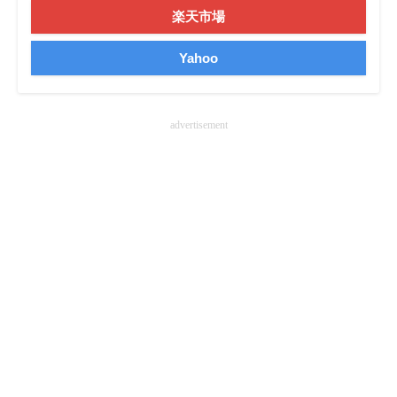
楽天市場
企業向けIT製品の総合サイト
Yahoo
IT製品の技術・比較・事例
製造業のIT導入・活用を支援
advertisement
モノづくり技術者専門サイト
エレクトロニクス専門サイト
電子設計の基本と応用
エネルギーの専門メディア
建設×テクノロジーの最前線
ちょっと気になるネットの話題