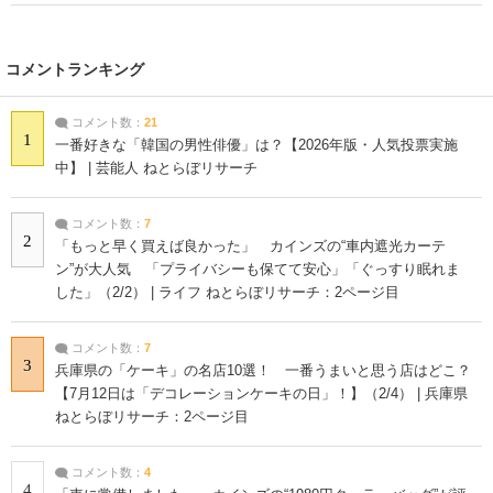
コメントランキング
コメント数：
21
1
一番好きな「韓国の男性俳優」は？【2026年版・人気投票実施
中】 | 芸能人 ねとらぼリサーチ
コメント数：
7
2
「もっと早く買えば良かった」 カインズの“車内遮光カーテ
ン”が大人気 「プライバシーも保てて安心」「ぐっすり眠れま
した」（2/2） | ライフ ねとらぼリサーチ：2ページ目
コメント数：
7
3
兵庫県の「ケーキ」の名店10選！ 一番うまいと思う店はどこ？
【7月12日は「デコレーションケーキの日」！】（2/4） | 兵庫県
ねとらぼリサーチ：2ページ目
コメント数：
4
4