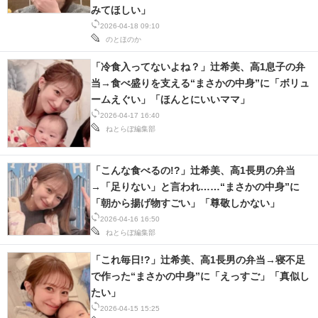
みてほしい」
2026-04-18 09:10
のとほのか
「冷食入ってないよね？」辻希美、高1息子の弁
当→食べ盛りを支える“まさかの中身”に「ボリュ
ームえぐい」「ほんとにいいママ」
2026-04-17 16:40
ねとらぼ編集部
「こんな食べるの!?」辻希美、高1長男の弁当
→「足りない」と言われ……“まさかの中身”に
「朝から揚げ物すごい」「尊敬しかない」
2026-04-16 16:50
ねとらぼ編集部
「これ毎日!?」辻希美、高1長男の弁当→寝不足
で作った“まさかの中身”に「えっすご」「真似し
たい」
2026-04-15 15:25