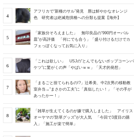
アフリカで“新種のサル”発見 唇は鮮やかなオレンジ
4
色 研究者は絶滅危惧種への分類も提案【海外】
「家族分そろえました」 無印良品の“990円オーバル
5
皿”が高評価 「何にでも合う」「盛り付けるだけでカ
フェっぽくなってお気に入り」
「これは欲しい」 USJの“とんでもないポップコーンバ
6
ケツ”に驚がくの声「やばいｗｗ」「天才的発想」
「まるごと捨てられるの!?」辻希美、中2次男の移動教
7
室弁当→“まさかの工夫”に「真似したい！」「その手が
あったかー！」
「雑草が生えてくるのが嫌で購入しました」 アイリス
8
オーヤマの“防草グッズ”が大人気 「今回で3度目の購
入」「施工が楽で簡単」