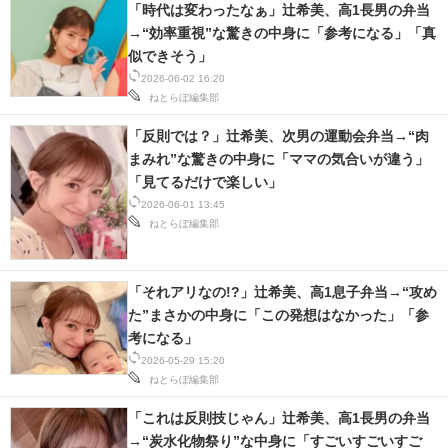
「時代は変わったなぁ」辻希美、高1長男の弁当
→“効率重視”な驚きの中身に「参考になる」「真
似できそう」
2026-06-02 16:20
ねとらぼ編集部
「反則では？」辻希美、次男の運動会弁当→“肉
まみれ”な驚きの中身に「ママの気合いが違う」
「見てるだけで楽しい」
2026-06-01 13:45
ねとらぼ編集部
「それアリなの!?」辻希美、高1息子弁当→“攻め
た”まさかの中身に「この発想はなかった」「参
考になる」
2026-05-29 15:20
ねとらぼ編集部
「これは反則技じゃん」辻希美、高1長男の弁当
→“炭水化物祭り”な中身に「すごいすごいすご