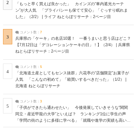
2
「もっと早く買えば良かった」 カインズの“車内遮光カーテ
ン”が大人気 「プライバシーも保てて安心」「ぐっすり眠れま
した」（2/2） | ライフ ねとらぼリサーチ：2ページ目
コメント数：
7
3
兵庫県の「ケーキ」の名店10選！ 一番うまいと思う店はどこ？
【7月12日は「デコレーションケーキの日」！】（2/4） | 兵庫県
ねとらぼリサーチ：2ページ目
コメント数：
5
4
「北海道土産としてもセンス抜群」六花亭の“店舗限定”お菓子が
人気 「こんなの初めて」「箱買いするべきだった」（1/2） |
北海道 ねとらぼリサーチ
コメント数：
3
5
「子供ができたら通わせたい」 今後発展していきそうな“関関
同立・産近甲龍の大学”といえば？ ランキング1位に学生の声
「学問の街のように多様に学べる」「就職や進学の実績も高い」
| 大学 ねとらぼリサーチ