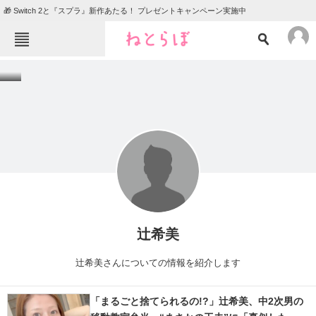
🎁 Switch 2と『スプラ』新作あたる！ プレゼントキャンペーン実施中
ねとらぼメニュー
TOP
ニュース
エンタメ
クイズ
グルメ
地域
住まい
教育・育児
動物
リサーチ
会員記事
辻希美
メディア
辻希美さんについての情報を紹介します
注目記事を集めた総合ページ
「まるごと捨てられるの!?」辻希美、中2次男の
ITの今と未来を見通す