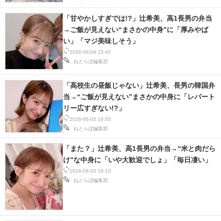
「甘やかしすぎでは!?」辻希美、高1長男の弁当
→ご飯が見えない“まさかの中身”に「厚みやば
い」「マジ美味しそう」
2026-06-09 15:45
ねとらぼ編集部
「高校生の昼飯じゃない」辻希美、長男の韓国弁
当→“ご飯が見えない”まさかの中身に「レパート
リー広すぎない!?」
2026-06-05 16:05
ねとらぼ編集部
「また？」辻希美、高1長男の弁当→“米と肉だら
け”な中身に「いや大歓迎でしょ」「毎日凄い」
2026-06-03 16:15
ねとらぼ編集部