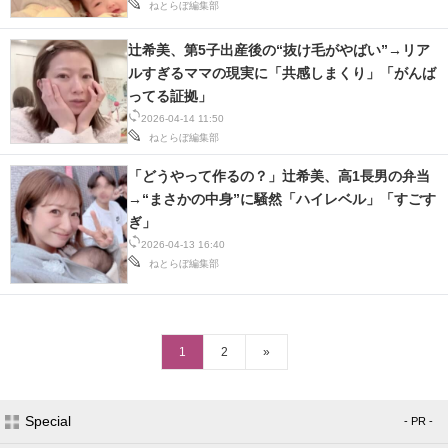
ねとらぼ編集部
辻希美、第5子出産後の“抜け毛がやばい”→リア
ルすぎるママの現実に「共感しまくり」「がんば
ってる証拠」
2026-04-14 11:50
ねとらぼ編集部
「どうやって作るの？」辻希美、高1長男の弁当
→“まさかの中身”に騒然「ハイレベル」「すごす
ぎ」
2026-04-13 16:40
ねとらぼ編集部
1
2
»
Special
- PR -