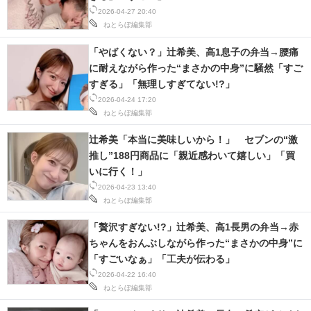
2026-04-27 20:40
ねとらぼ編集部
「やばくない？」辻希美、高1息子の弁当→腰痛
に耐えながら作った“まさかの中身”に騒然「すご
すぎる」「無理しすぎてない!?」
2026-04-24 17:20
ねとらぼ編集部
辻希美「本当に美味しいから！」 セブンの“激
推し”188円商品に「親近感わいて嬉しい」「買
いに行く！」
2026-04-23 13:40
ねとらぼ編集部
「贅沢すぎない!?」辻希美、高1長男の弁当→赤
ちゃんをおんぶしながら作った“まさかの中身”に
「すごいなぁ」「工夫が伝わる」
2026-04-22 16:40
ねとらぼ編集部