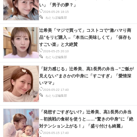
い」「男子の夢？」
2026-05-26 18:15
ねとらぼ編集部
辻希美「マジで買って」コストコで“激ハマり商
品”をリピ購入→「本当に美味しくて」「保存も
すごい楽」と大絶賛
2026-05-25 20:10
ねとらぼ編集部
「財力感じる」辻希美、高1長男の弁当→“ご飯が
見えない”まさかの中身に「すごすぎ」「愛情深
いママ」
2026-05-22 17:40
ねとらぼ編集部
「発想すごすぎない!?」辻希美、高1長男の弁当
→初挑戦の食材を使うと……“驚きの中身”に「絶
対テンション上がる！」「盛り付けも綺麗」
2026-05-15 17:40