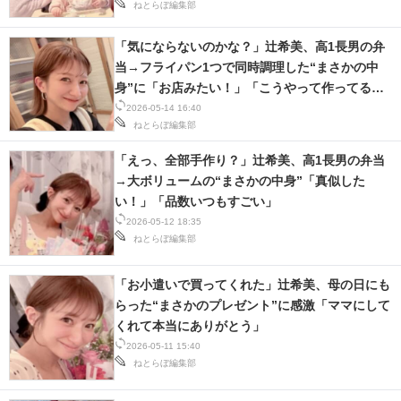
ねとらぼ編集部
「気にならないのかな？」辻希美、高1長男の弁
当→フライパン1つで同時調理した“まさかの中
身”に「お店みたい！」「こうやって作ってるん
だ」
2026-05-14 16:40
ねとらぼ編集部
「えっ、全部手作り？」辻希美、高1長男の弁当
→大ボリュームの“まさかの中身”「真似した
い！」「品数いつもすごい」
2026-05-12 18:35
ねとらぼ編集部
「お小遣いで買ってくれた」辻希美、母の日にも
らった“まさかのプレゼント”に感激「ママにして
くれて本当にありがとう」
2026-05-11 15:40
ねとらぼ編集部