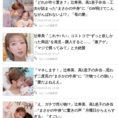
「どれが作り置き？」辻希美、高1息子弁当→工
夫が詰まった“まさかの中身”に「GW明けでこん
ながんばれないよ!?」「母の愛」
2026-05-08 13:40
ねとらぼ編集部
辻希美「これヤバい」コストコで“ずっと欲しか
った商品”を発見→購入すると……「激アゲ」
「マジで買ってみて」と大絶賛
2026-05-05 15:15
ねとらぼ編集部
「マネします！」辻希美、高1息子の弁当→思わ
ず二度見の“まさかの中身”に「汁物つくの強い」
「愛だよねええ」
2026-05-01 13:40
ねとらぼ編集部
「え、ガチで売り物!?」辻希美、高1息子の弁当
→“まさかの中身”に驚きの声「月曜日からえらす
ぎる」「すごい」