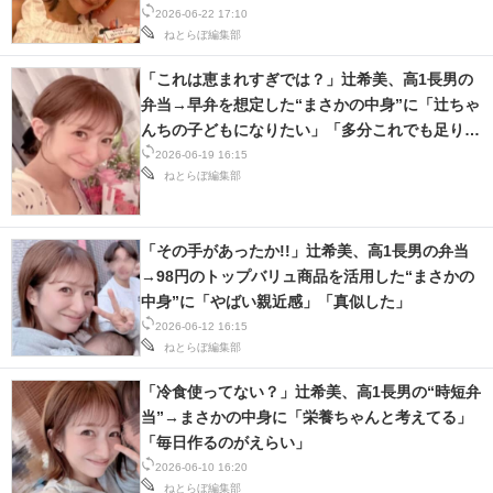
2026-06-22 17:10
ねとらぼ編集部
「これは恵まれすぎでは？」辻希美、高1長男の
弁当→早弁を想定した“まさかの中身”に「辻ちゃ
んちの子どもになりたい」「多分これでも足りな
いんだろうな」
2026-06-19 16:15
ねとらぼ編集部
「その手があったか!!」辻希美、高1長男の弁当
→98円のトップバリュ商品を活用した“まさかの
中身”に「やばい親近感」「真似した」
2026-06-12 16:15
ねとらぼ編集部
「冷食使ってない？」辻希美、高1長男の“時短弁
当”→まさかの中身に「栄養ちゃんと考えてる」
「毎日作るのがえらい」
2026-06-10 16:20
ねとらぼ編集部