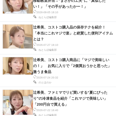
移動教室弁当→“まさかの工夫”に「真似した
い！」「その手があったかー！」
スマホと通信の最新トレンド
2026-08-05 18:10
ねとらぼ編集部
進化するPCとデバイスの未来
辻希美、コストコ購入品の保存テクを紹介！
好きが集まる 比べて選べる
「本当にこれマジで楽」と絶賛した便利アイテム
とは？
ビジネスと働き方のヒント
2026-07-27 18:10
ねとらぼ編集部
AI活用のいまが分かる
辻希美、コストコ購入商品に「マジで美味しい
企業ITのトレンドを詳説
の！」 お気に入りで「2個買おうかと思った」
激うま食品
経営リーダーのコミュニティ
2026-07-24 20:32
のとほのか
マーケ×ITの今がよく分かる
辻希美、ファミマでリピ買いする“夏にぴった
ITエンジニア向け専門サイト
り”の冷凍食品を紹介「これマジで美味しい」
「200円台で買える」
企業向けIT製品の総合サイト
2026-07-22 16:40
ねとらぼ編集部