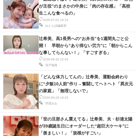
が主役”のまさかの中身に「肉の存在感」「高校
生こんな食べるの」
2026-07-01 14:10
ねとらぼ編集部
辻希美、高1長男への“お弁当”を1週間丸ごと公
開！ 早朝から“あり得ない労力”に「朝からこん
な事してらんない！」「すごすぎる」
2026-06-30 22:45
深戸進路
「どんな体力してんの」辻希美、運動会終わり
に“夕飯10人前”作り→奮闘してヘトヘト「異次元
の家庭」「無理しないで」
2026-06-28 19:25
羽澄みお
「世の旦那さん震えてる」辻希美、夫・杉浦太陽
が39歳誕生日にオーダーした“超巨大ケーキ”に
「羨ましい！」「規模がすごい」