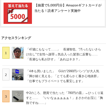
【抽選で5,000円分】Amazonギフトカードが
当たる！読者アンケート実施中
アクセスランキング
「47歳にもなって……」 長瀬智也、“汚ったないさら
1
け出し”で女性へ謝罪→気合入った髪形に反響も……
「長瀬なら私が許す」「あれはネタ？」
「4本も買いました」 GUの“2990円パンツ”が大人気
2
「脚が細く見える」「とても柔らかく履き心地抜群」
「仕事でもプライベートでも重宝します」
中2のころ、懸賞で当たった「780円の皿」→ひっくり返
3
すと…… 「いいなぁぁぁぁぁ！」まさかのお宝に「胸
熱ですね……」