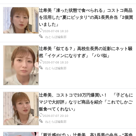
辻希美「凍った状態で食べられる」コストコ商品
を活用した“夏にピッタリ”の高1長男弁当「2個買
いました」
2026-07-09 18:10
ねとらぼ編集部
辻希美「似てる？」高校生長男の近影にネット騒
然「イケメンになりすぎ」「パパ似」
2026-07-08 18:10
ねとらぼ編集部
辻希美、コストコで10万円爆買い！ 「子どもに
マジで大好評」なリピ商品を紹介「これでしかご
飯食べてくれない」
2026-07-07 20:10
ねとらぼ編集部
「親近感やばい」辻希美、高1長男の弁当→“茶色