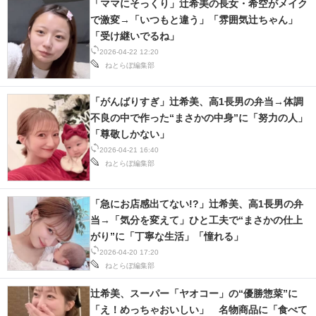
「ママにそっくり」辻希美の長女・希空がメイク
で激変→「いつもと違う」「雰囲気辻ちゃん」
「受け継いでるね」
2026-04-22 12:20
ねとらぼ編集部
「がんばりすぎ」辻希美、高1長男の弁当→体調
不良の中で作った“まさかの中身”に「努力の人」
「尊敬しかない」
2026-04-21 16:40
ねとらぼ編集部
「急にお店感出てない!?」辻希美、高1長男の弁
当→「気分を変えて」ひと工夫で“まさかの仕上
がり”に「丁寧な生活」「憧れる」
2026-04-20 17:20
ねとらぼ編集部
辻希美、スーパー「ヤオコー」の“優勝惣菜”に
「え！めっちゃおいしい」 名物商品に「食べて