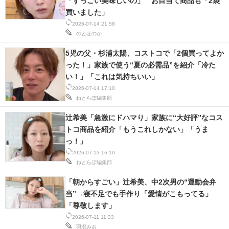
「すっごい美味しいの」 お目当て商品も「2袋
買いました」
2026-07-14 21:58
のとほのか
5児の父・杉浦太陽、コストコで「2個買ってよか
った！」家族で使う“夏の必需品”を紹介「冷た
い！」「これは気持ちいい」
2026-07-14 17:10
ねとらぼ編集部
辻希美「急激にドハマり」家族に“大好評”なコス
トコ商品を紹介「もうこれしかない」「うま
っ！」
2026-07-13 16:10
ねとらぼ編集部
「朝からすごい」辻希美、中2次男の“運動会弁
当”→寝不足でも手作り「愛情がこもってる」
「尊敬します」
2026-07-11 11:33
羽澄みお