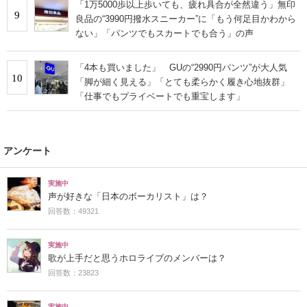
「1万5000歩以上歩いても、疲れ具合が全然違う」無印
9
良品の“3990円撥水スニーカー”に「もう何足目かわから
ない」「パンツでもスカートでも合う」の声
「4本も買いました」 GUの“2990円パンツ”が大人気
10
「脚が細く見える」「とても柔らかく履き心地抜群」
「仕事でもプライベートでも重宝します」
アンケート
実施中
声が好きな「日本のボーカリスト」は？
回答数：49321
実施中
歌が上手だと思うホロライブのメンバーは？
回答数：23823
実施中