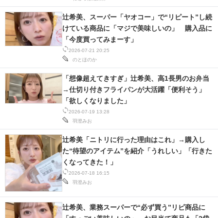
IT製品の技術・比較・事例
辻希美、スーパー「ヤオコー」で“リピート”し続
けている商品に「マジで美味しいの」 購入品に
製造業のIT導入・活用を支援
「今度買ってみまーす」
モノづくり技術者専門サイト
2026-07-21 20:25
のとほのか
エレクトロニクス専門サイト
「想像超えてきすぎ」辻希美、高1長男のお弁当
→仕切り付きフライパンが大活躍「便利そう」
電子設計の基本と応用
「欲しくなりました」
2026-07-19 13:28
エネルギーの専門メディア
羽澄みお
建設×テクノロジーの最前線
辻希美「ニトリに行った理由はこれ」→購入し
た“待望のアイテム”を紹介「うれしい」「行きた
ちょっと気になるネットの話題
くなってきた！」
2026-07-18 16:15
羽澄みお
辻希美、業務スーパーで“必ず買う”リピ商品に