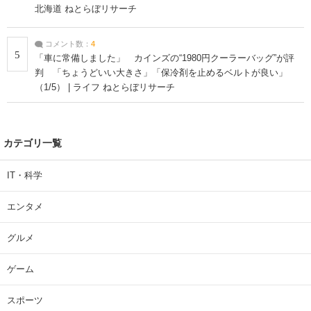
北海道 ねとらぼリサーチ
コメント数：
4
5
「車に常備しました」 カインズの“1980円クーラーバッグ”が評
判 「ちょうどいい大きさ」「保冷剤を止めるベルトが良い」
（1/5） | ライフ ねとらぼリサーチ
カテゴリ一覧
IT・科学
エンタメ
グルメ
ゲーム
スポーツ