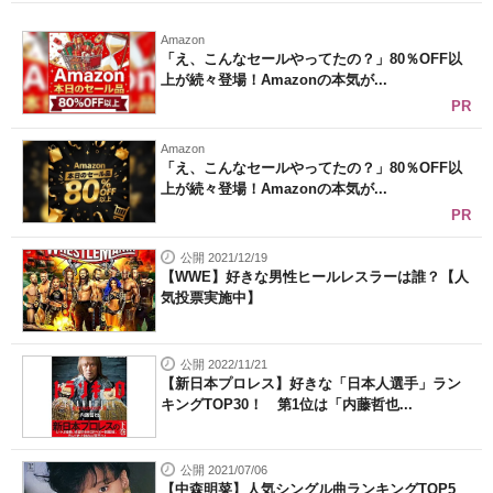
Amazon
「え、こんなセールやってたの？」80％OFF以
上が続々登場！Amazonの本気が...
PR
Amazon
「え、こんなセールやってたの？」80％OFF以
上が続々登場！Amazonの本気が...
PR
公開 2021/12/19
【WWE】好きな男性ヒールレスラーは誰？【人
気投票実施中】
公開 2022/11/21
【新日本プロレス】好きな「日本人選手」ラン
キングTOP30！ 第1位は「内藤哲也...
公開 2021/07/06
【中森明菜】人気シングル曲ランキングTOP5