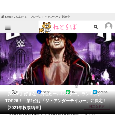
🎁 Switch 2もあたる！ プレゼントキャンペーン実施中！
ねとらぼメニュー
TOP
ニュース
エンタメ
クイズ
グルメ
地域
住まい
教育・育児
動物
リサーチ
スポーツ
2022/01/22 18:05（公開）
X
Share
LINE
hatena
会員記事
【WWE】好きな「男性ヒールレスラー」ランキング
TOP26！ 第1位は「ジ・アンダーテイカー」に決定！
メディア
目次を表示
【2021年投票結果】
注目記事を集めた総合ページ