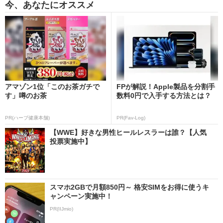
今、あなたにオススメ
アマゾン1位「このお茶ガチで
FPが解説！Apple製品を分割手
す」噂のお茶
数料0円で入手する方法とは？
PR(ハーブ健康本舗)
PR(Fav-Log)
【WWE】好きな男性ヒールレスラーは誰？【人気
投票実施中】
スマホ2GBで月額850円～ 格安SIMをお得に使うキ
ャンペーン実施中！
PR(IIJmio)