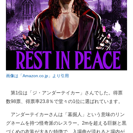
画像は「Amazon.co.jp」より引用
第1位は「ジ・アンダーテイカー」さんでした。得票
数98票、得票率23.8％で堂々の1位に選ばれています。
アンダーテイカーさんは「墓掘人」という意味のリン
グネームを持つ怪奇派のレスラー。2mを超える巨躯と黒
づくめの衣装が大きな特徴で、入場曲が流れると場内が