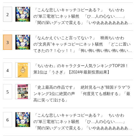
い」
「こんな悲しいキャッチコピーある？」 ちいかわ
2
の“単三電池”にネット騒然 「ひ…人の心ない……」
「闇の深いグッズで震える」「いやあああああああああ
あ」
「なんかえぐいこと言ってない？」 映画ちいかわ
3
の“文房具”キャッチコピーにネット騒然 「どこに置い
てきたの？！心ッ！！」「怖い怖い怖い怖い怖い怖い怖
い」
「ちいかわ」のキャラクター人気ランキングTOP28！
4
第1位は「うさぎ」【2024年最新投票結果】
「史上最高の作品です」 絶対見るべき“韓国ドラマ”ラ
5
ンキング1位に絶賛の声 「何度見ても感動する」「最
高に笑って泣ける」
「こんな悲しいキャッチコピーある？」 ちいかわ
6
の“単三電池”にネット騒然 「ひ…人の心ない……」
「闇の深いグッズで震える」「いやあああああああああ
あ」