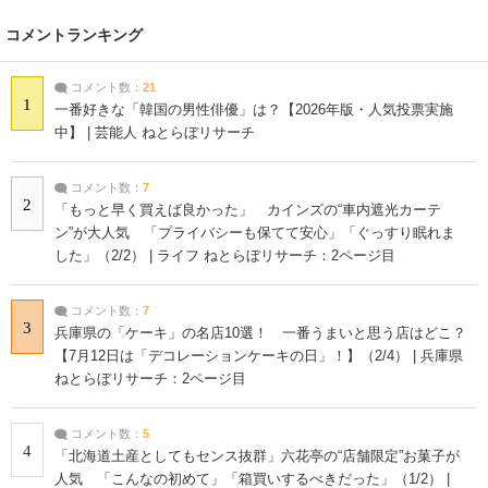
コメントランキング
コメント数：
21
1
一番好きな「韓国の男性俳優」は？【2026年版・人気投票実施
中】 | 芸能人 ねとらぼリサーチ
コメント数：
7
2
「もっと早く買えば良かった」 カインズの“車内遮光カーテ
ン”が大人気 「プライバシーも保てて安心」「ぐっすり眠れま
した」（2/2） | ライフ ねとらぼリサーチ：2ページ目
コメント数：
7
3
兵庫県の「ケーキ」の名店10選！ 一番うまいと思う店はどこ？
【7月12日は「デコレーションケーキの日」！】（2/4） | 兵庫県
ねとらぼリサーチ：2ページ目
コメント数：
5
4
「北海道土産としてもセンス抜群」六花亭の“店舗限定”お菓子が
人気 「こんなの初めて」「箱買いするべきだった」（1/2） |