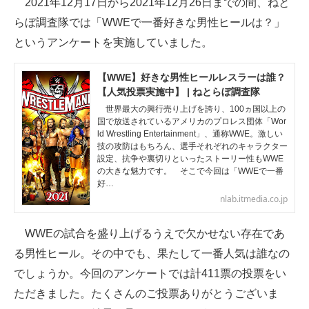
2021年12月17日から2021年12月26日までの間、ねと
らぼ調査隊では「WWEで一番好きな男性ヒールは？」
ITの今と未来を見通す
というアンケートを実施していました。
スマホと通信の最新トレンド
【WWE】好きな男性ヒールレスラーは誰？
進化するPCとデバイスの未来
【人気投票実施中】 | ねとらぼ調査隊
世界最大の興行売り上げを誇り、100ヵ国以上の
好きが集まる 比べて選べる
国で放送されているアメリカのプロレス団体「Wor
ld Wrestling Entertainment」、通称WWE。激しい
技の攻防はもちろん、選手それぞれのキャラクター
ビジネスと働き方のヒント
設定、抗争や裏切りといったストーリー性もWWE
の大きな魅力です。 そこで今回は「WWEで一番
AI活用のいまが分かる
好…
nlab.itmedia.co.jp
企業ITのトレンドを詳説
WWEの試合を盛り上げるうえで欠かせない存在であ
経営リーダーのコミュニティ
る男性ヒール。その中でも、果たして一番人気は誰なの
マーケ×ITの今がよく分かる
でしょうか。今回のアンケートでは計411票の投票をい
ただきました。たくさんのご投票ありがとうございま
ITエンジニア向け専門サイト