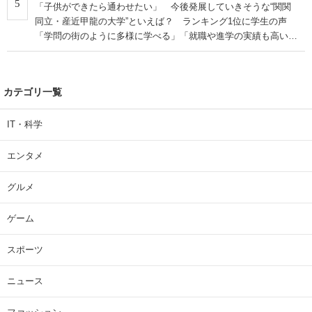
5
「子供ができたら通わせたい」 今後発展していきそうな“関関
同立・産近甲龍の大学”といえば？ ランキング1位に学生の声
「学問の街のように多様に学べる」「就職や進学の実績も高い」
| 大学 ねとらぼリサーチ
カテゴリ一覧
IT・科学
エンタメ
グルメ
ゲーム
スポーツ
ニュース