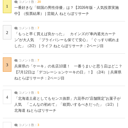
コメント数：
20
1
一番好きな「韓国の男性俳優」は？【2026年版・人気投票実施
中】（投票結果） | 芸能人 ねとらぼリサーチ
コメント数：
7
2
「もっと早く買えば良かった」 カインズの“車内遮光カーテ
ン”が大人気 「プライバシーも保てて安心」「ぐっすり眠れま
した」（2/2） | ライフ ねとらぼリサーチ：2ページ目
コメント数：
7
3
兵庫県の「ケーキ」の名店10選！ 一番うまいと思う店はどこ？
【7月12日は「デコレーションケーキの日」！】（2/4） | 兵庫県
ねとらぼリサーチ：2ページ目
コメント数：
5
4
「北海道土産としてもセンス抜群」六花亭の“店舗限定”お菓子が
人気 「こんなの初めて」「箱買いするべきだった」（1/2） |
北海道 ねとらぼリサーチ
コメント数：
3