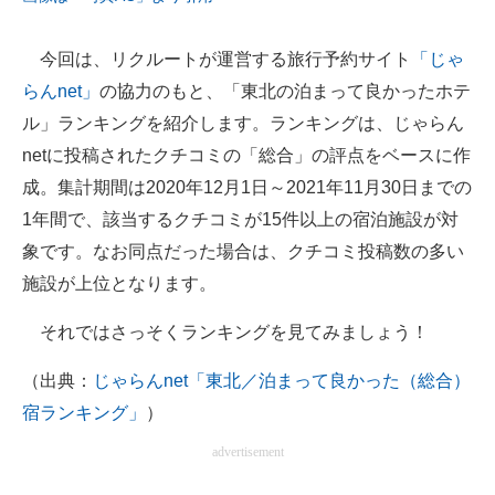
企業向けIT製品の総合サイト
今回は、リクルートが運営する旅行予約サイト
「じゃ
IT製品の技術・比較・事例
らんnet」
の協力のもと、「東北の泊まって良かったホテ
製造業のIT導入・活用を支援
ル」ランキングを紹介します。ランキングは、じゃらん
netに投稿されたクチコミの「総合」の評点をベースに作
モノづくり技術者専門サイト
成。集計期間は2020年12月1日～2021年11月30日までの
エレクトロニクス専門サイト
1年間で、該当するクチコミが15件以上の宿泊施設が対
象です。なお同点だった場合は、クチコミ投稿数の多い
電子設計の基本と応用
施設が上位となります。
エネルギーの専門メディア
それではさっそくランキングを見てみましょう！
建設×テクノロジーの最前線
（出典：
じゃらんnet「東北／泊まって良かった（総合）
ちょっと気になるネットの話題
宿ランキング」
）
advertisement