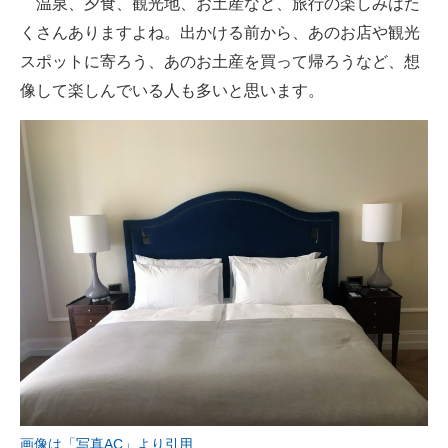
温泉、夕食、観光地、お土産など、旅行の楽しみはた
くさんありますよね。出かける前から、あのお店や観光
ITの今と未来を見通す
スポットに寄ろう、あのお土産を買って帰ろうなど、想
スマホと通信の最新トレンド
像して楽しんでいる人も多いと思います。
進化するPCとデバイスの未来
好きが集まる 比べて選べる
ビジネスと働き方のヒント
AI活用のいまが分かる
企業ITのトレンドを詳説
経営リーダーのコミュニティ
マーケ×ITの今がよく分かる
ITエンジニア向け専門サイト
画像は「写真AC」より引用