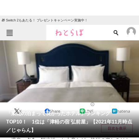
🎁 Switch 2もあたる！ プレゼントキャンペーン実施中！
ねとらぼメニュー
TOP
ニュース
エンタメ
クイズ
グルメ
地域
住まい
教育・育児
動物
リサーチ
ライフ
2022/01/22 08:35（公開）
X
Share
LINE
hatena
会員記事
「東北の泊まって良かったホテル」ランキング
TOP10！ 1位は「津軽の宿 弘前屋」【2021年11月時点
メディア
目次を表示
／じゃらん】
注目記事を集めた総合ページ