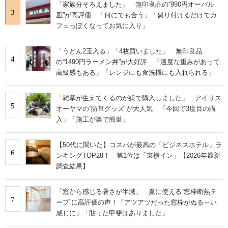
「家族分そろえました」 無印良品の“990円オーバル
3
皿”が高評価 「何にでも合う」「盛り付けるだけでカ
フェっぽくなってお気に入り」
「うどん2玉入る」「4枚買いました」 無印良品
4
の“1490円ラーメン丼”が大好評 「適度な重みがあって
高級感もある」「レンジにも食洗機にも入れられる」
「雑草が生えてくるのが嫌で購入しました」 アイリス
5
オーヤマの“防草グッズ”が大人気 「今回で3度目の購
入」「施工が楽で簡単」
【50代に聞いた】コスパが最高の「ビジネスホテル」ラ
6
ンキングTOP28！ 第1位は「東横イン」【2026年最新
調査結果】
「窓から感じる暑さが半減」 夏に使える“窓枠断熱テ
7
ープ”に高評価の声！「アツアツだった窓枠がぬる～い
感じに」「貼った甲斐はありました」