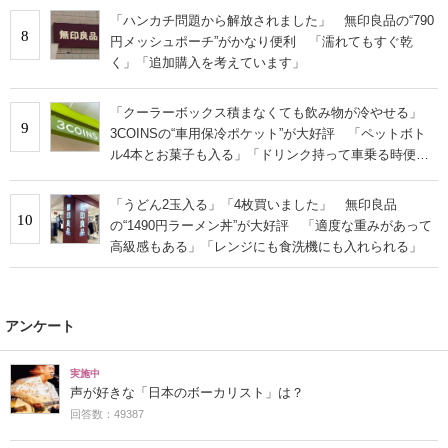
「ハンカチ問題から解放されました」 無印良品の“790
8
円メッシュポーチ”がかなり便利 「濡れてもすぐ乾
く」「追加購入を考えています」
「クーラーボックス積まなくても飲み物が冷やせる」
9
3COINSの“車用保冷ポケット”が大好評 「ペットボト
ル4本とお菓子も入る」「ドリンク持って車乗る時便
利」
「うどん2玉入る」「4枚買いました」 無印良品
10
の“1490円ラーメン丼”が大好評 「適度な重みがあって
高級感もある」「レンジにも食洗機にも入れられる」
アンケート
実施中
声が好きな「日本のボーカリスト」は？
回答数：49387