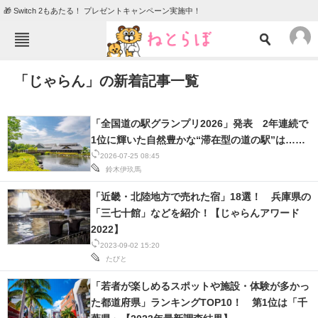
🎁 Switch 2もあたる！ プレゼントキャンペーン実施中！
ねとらぼメニュー
「じゃらん」の新着記事一覧
TOP
ニュース
エンタメ
クイズ
「全国道の駅グランプリ2026」発表 2年連続で
グルメ
地域
1位に輝いた自然豊かな“滞在型の道の駅”は……
2026-07-25 08:45
住まい
教育・育児
鈴木伊玖馬
動物
リサーチ
「近畿・北陸地方で売れた宿」18選！ 兵庫県の
「三七十館」などを紹介！【じゃらんアワード
会員記事
2022】
2023-09-02 15:20
メディア
たびと
注目記事を集めた総合ページ
「若者が楽しめるスポットや施設・体験が多かっ
た都道府県」ランキングTOP10！ 第1位は「千
ITの今と未来を見通す