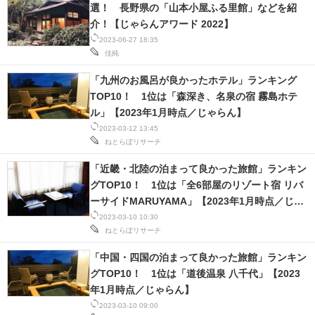
選！ 長野県の「山本小屋ふる里館」などを紹
IT製品の技術・比較・事例
介！【じゃらんアワード 2022】
2023-06-27 18:35
製造業のIT導入・活用を支援
佳純
モノづくり技術者専門サイト
「九州のお風呂が良かったホテル」ランキング
TOP10！ 1位は「森深き、名泉の宿 霧島ホテ
エレクトロニクス専門サイト
ル」【2023年1月時点／じゃらん】
2023-03-12 13:45
電子設計の基本と応用
ねとらぼリサーチ
エネルギーの専門メディア
「近畿・北陸の泊まって良かった旅館」ランキン
グTOP10！ 1位は「全6部屋のリゾート宿 リバ
建設×テクノロジーの最前線
ーサイドMARUYAMA」【2023年1月時点／じゃ
らん】
2023-03-10 10:30
ちょっと気になるネットの話題
ねとらぼリサーチ
「中国・四国の泊まって良かった旅館」ランキン
グTOP10！ 1位は「道後温泉 八千代」【2023
年1月時点／じゃらん】
2023-03-10 09:00