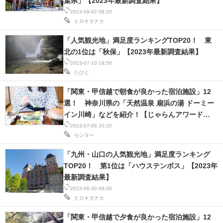
葉県」【2023年最新調査結果】
2023-09-02 08:20
スマホと通信の最新トレンド
ヒロキタナカ
進化するPCとデバイスの未来
「人気観光地」満足度ランキングTOP20！ 東
北の1位は「秋保」【2023年最新調査結果】
好きが集まる 比べて選べる
2023-07-10 18:50
たびと
ビジネスと働き方のヒント
「関東・甲信越で朝食が良かった宿泊施設」12
AI活用のいまが分かる
選！ 神奈川県の「天然温泉 扇浜の湯 ドーミー
イン川崎」などを紹介！【じゃらんアワード
企業ITのトレンドを詳説
2022】
2023-07-08 20:20
センター
経営リーダーのコミュニティ
「九州・山口の人気観光地」満足度ランキング
TOP20！ 第1位は「ハウステンボス」【2023年
マーケ×ITの今がよく分かる
最新調査結果】
ITエンジニア向け専門サイト
2023-06-30 09:30
ヒロキタナカ
企業向けIT製品の総合サイト
「関東・甲信越で夕食が良かった宿泊施設」12