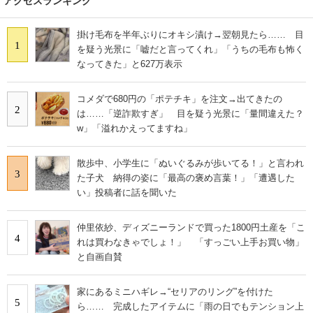
アクセスランキング
掛け毛布を半年ぶりにオキシ漬け→翌朝見たら…… 目
1
を疑う光景に「嘘だと言ってくれ」「うちの毛布も怖く
なってきた」と627万表示
コメダで680円の「ポテチキ」を注文→出てきたの
2
は……「逆詐欺すぎ」 目を疑う光景に「量間違えた？
w」「溢れかえってますね」
散歩中、小学生に「ぬいぐるみが歩いてる！」と言われ
3
た子犬 納得の姿に「最高の褒め言葉！」「遭遇した
い」投稿者に話を聞いた
仲里依紗、ディズニーランドで買った1800円土産を「こ
4
れは買わなきゃでしょ！」 「すっごい上手お買い物」
と自画自賛
家にあるミニハギレ→“セリアのリング”を付けた
5
ら…… 完成したアイテムに「雨の日でもテンション上