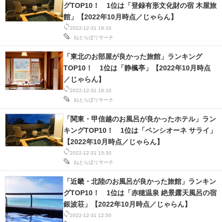
グTOP10！ 1位は「登録有形文化財の宿 木屋旅
館」【2022年10月時点／じゃらん】
2022-12-31 19:10
ねとらぼリサーチ
「東北のお部屋が良かった旅館」ランキング
TOP10！ 1位は「静楓亭」【2022年10月時点
／じゃらん】
2022-12-31 18:10
ねとらぼリサーチ
「関東・甲信越のお風呂が良かったホテル」ラン
キングTOP10！ 1位は「ペンシオーネ サライ」
【2022年10月時点／じゃらん】
2022-12-31 15:30
ねとらぼリサーチ
「近畿・北陸のお風呂が良かった旅館」ランキン
グTOP10！ 1位は「赤穂温泉 絶景露天風呂の宿
銀波荘」【2022年10月時点／じゃらん】
2022-12-31 12:50