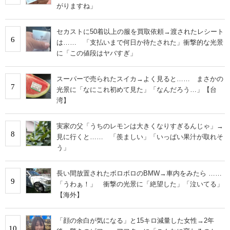
がりますね」
セカストに50着以上の服を買取依頼→渡されたレシート
6
は…… 「支払いまで何日か待たされた」衝撃的な光景
に「この値段はヤバすぎ」
スーパーで売られたスイカ→よく見ると…… まさかの
7
光景に「なにこれ初めて見た」「なんだろう…」【台
湾】
実家の父「うちのレモンは大きくなりすぎるんじゃ」→
8
見に行くと…… 「羨ましい」「いっぱい果汁が取れそ
う」
長い間放置されたボロボロのBMW→車内をみたら ……
9
「うわぁ！」 衝撃の光景に「絶望した」「泣いてる」
【海外】
「顔の余白が気になる」と15キロ減量した女性→2年
10