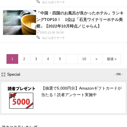
ねとらぼリサーチ
「中国・四国のお風呂が良かったホテル」ランキ
ングTOP10！ 1位は「石見ワイナリーホテル美
郷」【2022年10月時点／じゃらん】
2022-12-30 16:30
ねとらぼリサーチ
1
2
3
4
5
10
»
最後 »
Special
- PR -
【抽選で5,000円分】Amazonギフトカードが
当たる！読者アンケート実施中