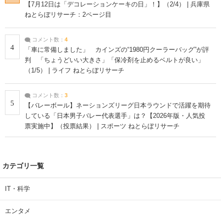
【7月12日は「デコレーションケーキの日」！】（2/4） | 兵庫県
ねとらぼリサーチ：2ページ目
コメント数：
4
4
「車に常備しました」 カインズの“1980円クーラーバッグ”が評
判 「ちょうどいい大きさ」「保冷剤を止めるベルトが良い」
（1/5） | ライフ ねとらぼリサーチ
コメント数：
3
5
【バレーボール】ネーションズリーグ日本ラウンドで活躍を期待
している「日本男子バレー代表選手」は？【2026年版・人気投
票実施中】（投票結果） | スポーツ ねとらぼリサーチ
カテゴリ一覧
IT・科学
エンタメ