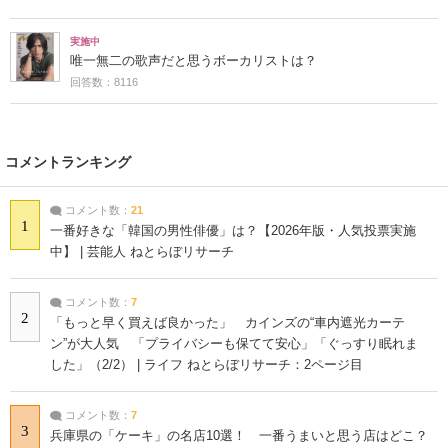
実施中
唯一無二の歌声だと思うボーカリストは？
回答数：8116
コメントランキング
コメント数：
21
1
一番好きな「韓国の男性俳優」は？【2026年版・人気投票実施
中】 | 芸能人 ねとらぼリサーチ
コメント数：
7
2
「もっと早く買えば良かった」 カインズの“車内遮光カーテ
ン”が大人気 「プライバシーも保てて安心」「ぐっすり眠れま
した」（2/2） | ライフ ねとらぼリサーチ：2ページ目
コメント数：
7
3
兵庫県の「ケーキ」の名店10選！ 一番うまいと思う店はどこ？