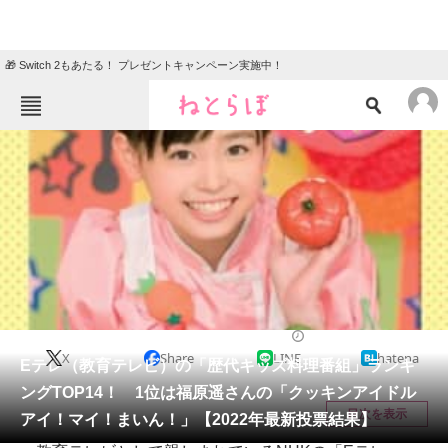
🎁 Switch 2もあたる！ プレゼントキャンペーン実施中！
ねとらぼメニュー
TOP
ニュース
エンタメ
クイズ
グルメ
地域
住まい
教育・育児
動物
リサーチ
エンタメ
2022/02/22 18:35（公開）
X
Share
LINE
hatena
会員記事
Eテレ（教育テレビ）の「歴代キッズ料理番組」ランキ
ングTOP14！ 1位は福原遥さんの「クッキンアイドル
メディア
目次を表示
アイ！マイ！まいん！」【2022年最新投票結果】
注目記事を集めた総合ページ