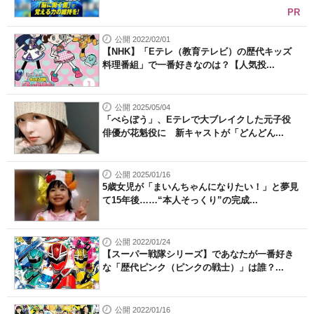
PR
公開 2022/02/01
【NHK】「Eテレ（教育テレビ）の歴代キッズ
料理番組」で一番好きなのは？【人気投...
公開 2025/05/04
「べらぼう」、Eテレで大ブレイクした元子役
俳優が花魁役に 新キャストが「どんどん...
公開 2025/01/16
5歳女児が「まいんちゃんになりたい！」と夢見
て15年後……“本人そっくり”の完成...
公開 2022/01/24
【スーパー戦隊シリーズ】であなたが一番好き
な「歴代ピンク（ピンクの戦士）」は誰？...
公開 2022/01/16