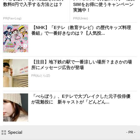
数料0円で入手する方法とは？
SIMをお得に使うキャンペーン
実施中！
PR(Fav-Log)
PR(IIJmio)
【NHK】「Eテレ（教育テレビ）の歴代キッズ料理
番組」で一番好きなのは？【人気投...
【注目】地下鉄の駅で一番涼しい場所？まさかの場
所にメッセージ広告が登場
PR(ねとらぼ)
「べらぼう」、Eテレで大ブレイクした元子役俳優
が花魁役に 新キャストが「どんどん...
Special
- PR -