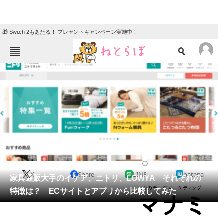
🎁 Switch 2もあたる！ プレゼントキャンペーン実施中！
ねとらぼメニュー
TOP
ニュース
エンタメ
クイズ
グルメ
地域
住まい
教育・育児
動物
リサーチ
経済
2020/10/24 12:05（公開）
X
Share
LINE
hatena
会員記事
家具通販大手のイケア、ニトリ、LOWYA それぞれの
特徴は？ ECサイトとアプリから比較してみた
メディア
注目記事を集めた総合ページ