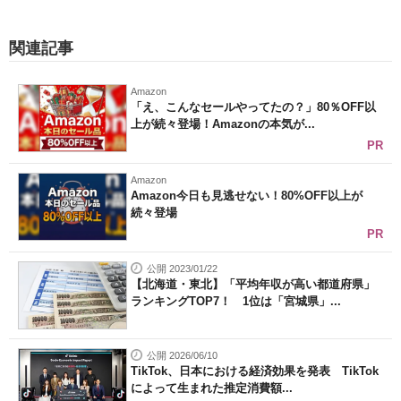
関連記事
Amazon
「え、こんなセールやってたの？」80％OFF以
上が続々登場！Amazonの本気が...
PR
Amazon
Amazon今日も見逃せない！80%OFF以上が
続々登場
PR
公開 2023/01/22
【北海道・東北】「平均年収が高い都道府県」
ランキングTOP7！ 1位は「宮城県」...
公開 2026/06/10
TikTok、日本における経済効果を発表 TikTok
によって生まれた推定消費額...