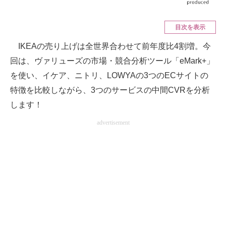
ITの今と未来を見通す
目次を表示
スマホと通信の最新トレンド
IKEAの売り上げは全世界合わせて前年度比4割増。今
回は、ヴァリューズの市場・競合分析ツール「eMark+」
進化するPCとデバイスの未来
を使い、イケア、ニトリ、LOWYAの3つのECサイトの
好きが集まる 比べて選べる
特徴を比較しながら、3つのサービスの中間CVRを分析
します！
ビジネスと働き方のヒント
advertisement
AI活用のいまが分かる
企業ITのトレンドを詳説
経営リーダーのコミュニティ
マーケ×ITの今がよく分かる
ITエンジニア向け専門サイト