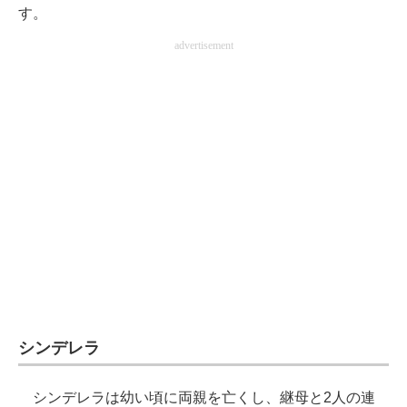
す。
advertisement
シンデレラ
シンデレラは幼い頃に両親を亡くし、継母と2人の連