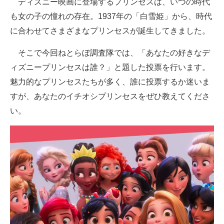
ディズニー映画に登場するプリンセスは、いつの時代
も女の子の憧れの存在。1937年の「白雪姫」から、時代
ITの今と未来を見通す
に合わせてさまざまなプリンセスが誕生してきました。
スマホと通信の最新トレンド
そこで今回ねとらぼ調査隊では、「あなたの好きなデ
進化するPCとデバイスの未来
ィズニープリンセスは誰？」と題した投票を行います。
魅力的なプリンセスたちが多く、誰に投票するか迷いま
好きが集まる 比べて選べる
すが、あなたのイチオシプリンセスをぜひ教えてくださ
ビジネスと働き方のヒント
い。
AI活用のいまが分かる
企業ITのトレンドを詳説
経営リーダーのコミュニティ
マーケ×ITの今がよく分かる
ITエンジニア向け専門サイト