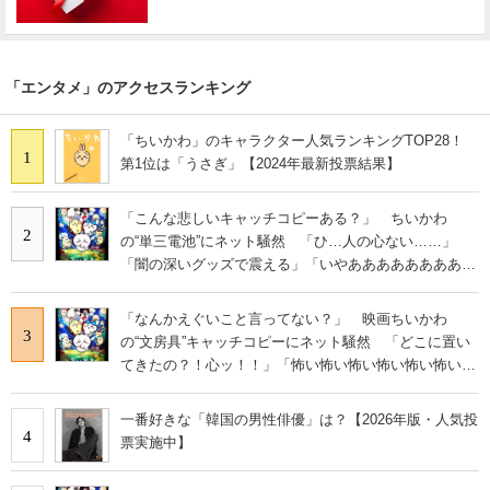
「エンタメ」のアクセスランキング
「ちいかわ」のキャラクター人気ランキングTOP28！
1
第1位は「うさぎ」【2024年最新投票結果】
「こんな悲しいキャッチコピーある？」 ちいかわ
2
の“単三電池”にネット騒然 「ひ…人の心ない……」
「闇の深いグッズで震える」「いやあああああああああ
あ」
「なんかえぐいこと言ってない？」 映画ちいかわ
3
の“文房具”キャッチコピーにネット騒然 「どこに置い
てきたの？！心ッ！！」「怖い怖い怖い怖い怖い怖い怖
い」
一番好きな「韓国の男性俳優」は？【2026年版・人気投
4
票実施中】