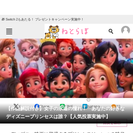
🎁 Switch 2もあたる！ プレゼントキャンペーン実施中！
ねとらぼメニュー
TOP
ニュース
エンタメ
クイズ
グルメ
地域
住まい
教育・育児
動物
リサーチ
エンタメ
2020/11/08 20:35（公開）
X
Share
LINE
hatena
22
会員記事
【作品解説付き】女子の永遠の憧れ！ あなたの好きな
ディズニープリンセスは誰？【人気投票実施中】
メディア
目次を表示
注目記事を集めた総合ページ