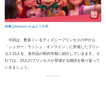
企業向けIT製品の総合サイト
IT製品の技術・比較・事例
製造業のIT導入・活用を支援
画像はAmazon.co.jpより引用
モノづくり技術者専門サイト
今回は、数多くいるディズニープリンセスの中から
エレクトロニクス専門サイト
「シュガー・ラッシュ：オンライン」に登場したプリン
セス15人を、各作品の制作年順に紹介していきます。そ
電子設計の基本と応用
れでは、15人のプリンセスが登場する物語を振り返って
エネルギーの専門メディア
いきましょう。
advertisement
建設×テクノロジーの最前線
ちょっと気になるネットの話題