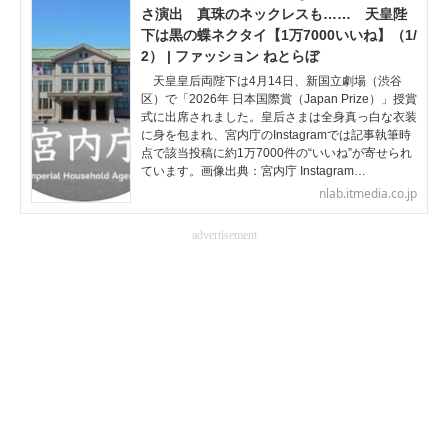
さ演出 真珠のネックレスも…… 天皇陛
下は黒の蝶ネクタイ【1万7000いいね】（1/
2） | ファッション ねとらぼ
天皇皇后両陛下は4月14日、新国立劇場（渋谷
区）で「2026年 日本国際賞（Japan Prize）」授賞
式に出席されました。皇后さまは全身真っ白な衣装
に身を包まれ、宮内庁のInstagramでは記事執筆時
点で該当投稿に約1万7000件の“いいね”が寄せられ
ています。画像出典：宮内庁 Instagram…
nlab.itmedia.co.jp
advertisement