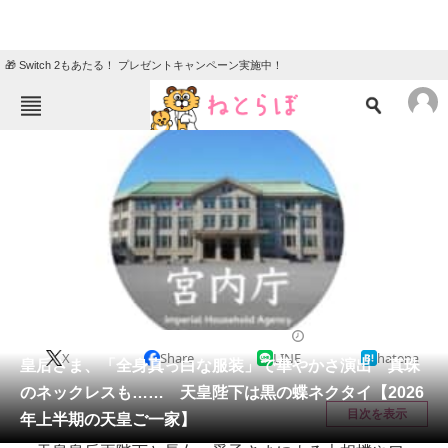
🎁 Switch 2もあたる！ プレゼントキャンペーン実施中！
ねとらぼメニュー
TOP
ニュース
エンタメ
クイズ
グルメ
地域
住まい
教育・育児
動物
リサーチ
ファッション
2026/06/11 12:00（公開）
X
Share
LINE
hatena
会員記事
皇后さま、「全身真っ白な服装」で華やかさ演出 真珠
のネックレスも…… 天皇陛下は黒の蝶ネクタイ【2026
メディア
目次を表示
年上半期の天皇ご一家】
注目記事を集めた総合ページ