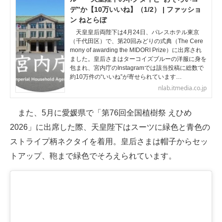
デ”か【10万いいね】（1/2） | ファッショ
ン ねとらぼ
天皇皇后両陛下は4月24日、パレスホテル東京
（千代田区）で、第20回みどりの式典（The Cere
mony of awarding the MIDORI Prize）に出席され
ました。皇后さまはターコイズブルーの洋服に身を
包まれ、宮内庁のInstagramでは該当投稿に総数で
約10万件の“いいね”が寄せられています…
nlab.itmedia.co.jp
また、5月に愛媛県で「第76回全国植樹祭 えひめ
2026」に出席した際、天皇陛下はスーツに緑色と青色の
ストライプ柄ネクタイを着用。皇后さまは帽子からセッ
トアップ、鞄まで緑色でそろえられています。