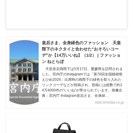
皇后さま、全身緑色のファッション 天皇
陛下のネクタイと合わせた“おそろいコー
デ”か【14万いいね】（1/2） | ファッショ
ン ねとらぼ
天皇皇后両陛下は5月17日、愛媛県を訪問されま
した。宮内庁のInstagramでは「第76回全国植樹祭
えひめ2026」出席時の両陛下の緑色を取り入れた
リンクコーデなどが投稿され、投稿には総数で約1
4万4000件の“いいね”が寄せられています。画像出
典：宮内庁 Instagram皇后さま、全身緑…
nlab.itmedia.co.jp