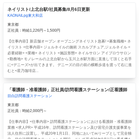
ネイリスト/上北台駅/社員募集/8月6日更新
KAONAILpg東大和店
東京都
正社員：時給1,226円～1,500円
【仕事内容】新店舗オープン オープニングネイリスト急募! <募集職種> ネ
イリスト <仕事内容> ジェルネイルの施術 スカルプチュア,ジェルネイル <
必要経験> <業種> ネイリスト <施設形態> ネイルサロン アイブロウサロン
<勤務地> モノレールの上北台駅から玉川上水駅方面に直進して頂くと右手
に<デニーズ>が出てきます。 デニーズの目の前の横断歩道を渡って右に進
むと<星乃珈琲店...
「看護師・准看護師」正社員/訪問看護ステーション/正看護師
目白訪問看護ステーション
東京都
正社員：時給2,000円～
【仕事内容】<仕事内容> 訪問看護ステーションにおける看護師・准看護師
業務 <求人PR> 平成16年、訪問看護ステーション及び居宅介護支援事業を
法人住所に設置し、平成20年1月1日、同地において㈱リープとして完全独