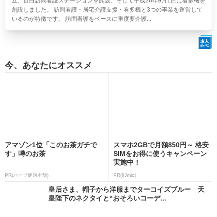
立、目白訪問看護ステーションを開設、そして平成26年9月1日に看多機を
創設しました。 訪問看護・居宅介護支援・看多機と3つの事業を運営して
いるのが特徴です。 訪問看護をベースに重度要介護...
今、あなたにオススメ
アマゾン1位「このお茶ガチで
スマホ2GBで月額850円～ 格安
す」噂のお茶
SIMをお得に使うキャンペーン
実施中！
PR(ハーブ健康本舗)
PR(IIJmio)
皇后さま、帽子から洋服までターコイズブルー 天
皇陛下のネクタイと“おそろいコーデ...