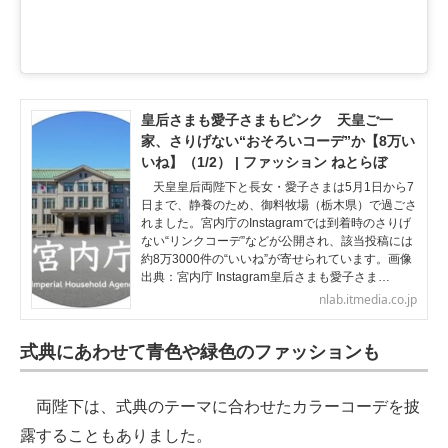
皇后さまも愛子さまもピンク 天皇ご一
家、さりげない“おそろいコーデ”か【8万い
いね】（1/2） | ファッション ねとらぼ
天皇皇后両陛下と長女・愛子さまは5月1日から7
日まで、静養のため、御料牧場（栃木県）で過ごさ
れました。宮内庁のInstagramでは到着時のさりげ
ない“リンクコーデ”などが公開され、該当投稿には
約8万3000件の“いいね”が寄せられています。画像
出典：宮内庁 Instagram皇后さまも愛子さま…
nlab.itmedia.co.jp
式典にあわせて青色や緑色のファッションも
両陛下は、式典のテーマに合わせたカラーコーデを披
露することもありました。