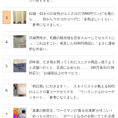
スパ良すぎる」
62歳・62キロの女性がユニクロの“2990円ワンピ”を着た
3
ら…… 目からウロコのコーデに「全色ほしいくらい」
「参考になりました」
31歳男性が、札幌の観光地を完全スルーしてセカストに
4
→「これはすごい」発見した4290円商品に「まさに運命
的な出会い」
20年前、亡き母が買ってくれたユニクロ商品→捨てよう
5
と店舗へ行くと、店員に止められ…… 280万表示の“神
対応”に「お値段以上のサービス」
「明日買いに行きます！」 スタイリストが教える50代
6
のユニクロ夏コーデがステキ 「ワンランク上のコーデ
ィネート」「参考になりました」
「真夏の救世主」ワークマンの“着る冷凍庫”がすごい！
7
「めっちゃ冷たい」「ボーッとなるのを防いでくれる感