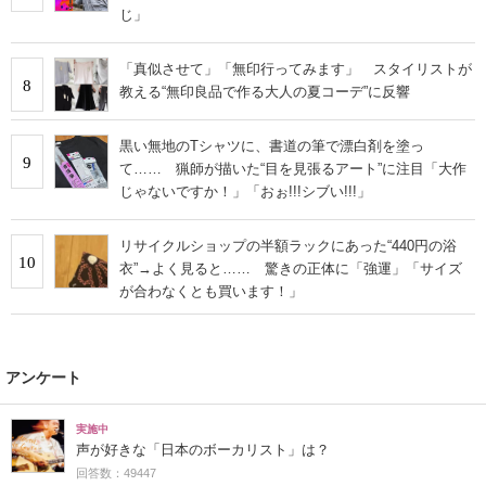
じ」
「真似させて」「無印行ってみます」 スタイリストが
8
教える“無印良品で作る大人の夏コーデ”に反響
黒い無地のTシャツに、書道の筆で漂白剤を塗っ
9
て…… 猟師が描いた“目を見張るアート”に注目「大作
じゃないですか！」「おぉ!!!シブい!!!」
リサイクルショップの半額ラックにあった“440円の浴
10
衣”→よく見ると…… 驚きの正体に「強運」「サイズ
が合わなくとも買います！」
アンケート
実施中
声が好きな「日本のボーカリスト」は？
回答数：49447