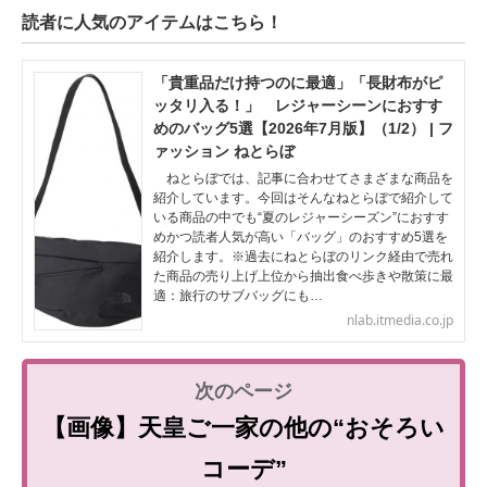
読者に人気のアイテムはこちら！
「貴重品だけ持つのに最適」「長財布がピ
ッタリ入る！」 レジャーシーンにおすす
めのバッグ5選【2026年7月版】（1/2） | フ
ァッション ねとらぼ
ねとらぼでは、記事に合わせてさまざまな商品を
紹介しています。今回はそんなねとらぼで紹介して
いる商品の中でも“夏のレジャーシーズン”におすす
めかつ読者人気が高い「バッグ」のおすすめ5選を
紹介します。※過去にねとらぼのリンク経由で売れ
た商品の売り上げ上位から抽出食べ歩きや散策に最
適：旅行のサブバッグにも…
nlab.itmedia.co.jp
【画像】天皇ご一家の他の“おそろい
コーデ”