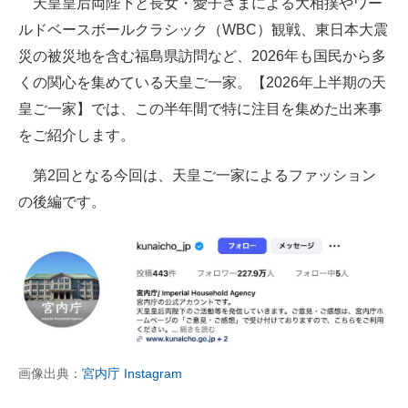
天皇皇后両陛下と長女・愛子さまによる大相撲やワー
ルドベースボールクラシック（WBC）観戦、東日本大震
ITの今と未来を見通す
災の被災地を含む福島県訪問など、2026年も国民から多
スマホと通信の最新トレンド
くの関心を集めている天皇ご一家。【2026年上半期の天
皇ご一家】では、この半年間で特に注目を集めた出来事
進化するPCとデバイスの未来
をご紹介します。
好きが集まる 比べて選べる
第2回となる今回は、天皇ご一家によるファッション
ビジネスと働き方のヒント
の後編です。
AI活用のいまが分かる
企業ITのトレンドを詳説
経営リーダーのコミュニティ
マーケ×ITの今がよく分かる
画像出典：
宮内庁 Instagram
ITエンジニア向け専門サイト