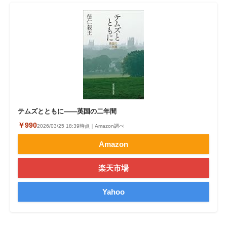
企業向けIT製品の総合サイト
IT製品の技術・比較・事例
製造業のIT導入・活用を支援
モノづくり技術者専門サイト
エレクトロニクス専門サイト
テムズとともに――英国の二年間
電子設計の基本と応用
￥990
2026/03/25 18:39時点｜Amazon調べ
エネルギーの専門メディア
Amazon
建設×テクノロジーの最前線
楽天市場
ちょっと気になるネットの話題
Yahoo