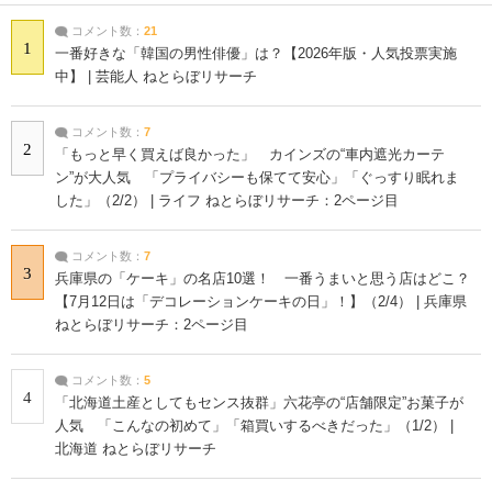
コメント数：
21
1
一番好きな「韓国の男性俳優」は？【2026年版・人気投票実施
中】 | 芸能人 ねとらぼリサーチ
コメント数：
7
2
「もっと早く買えば良かった」 カインズの“車内遮光カーテ
ン”が大人気 「プライバシーも保てて安心」「ぐっすり眠れま
した」（2/2） | ライフ ねとらぼリサーチ：2ページ目
コメント数：
7
3
兵庫県の「ケーキ」の名店10選！ 一番うまいと思う店はどこ？
【7月12日は「デコレーションケーキの日」！】（2/4） | 兵庫県
ねとらぼリサーチ：2ページ目
コメント数：
5
4
「北海道土産としてもセンス抜群」六花亭の“店舗限定”お菓子が
人気 「こんなの初めて」「箱買いするべきだった」（1/2） |
北海道 ねとらぼリサーチ