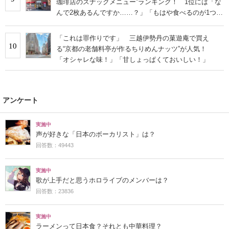
珈琲店のスナックメニュー”ランキング！ 1位には「な
んで2枚あるんですか……？」「もはや食べるのが1つの
趣味」の声
「これは罪作りです」 三越伊勢丹の菓遊庵で買え
10
る“京都の老舗料亭が作るちりめんナッツ”が人気！
「オシャレな味！」「甘しょっぱくておいしい！」
アンケート
実施中
声が好きな「日本のボーカリスト」は？
回答数：49443
実施中
歌が上手だと思うホロライブのメンバーは？
回答数：23836
実施中
ラーメンって日本食？それとも中華料理？