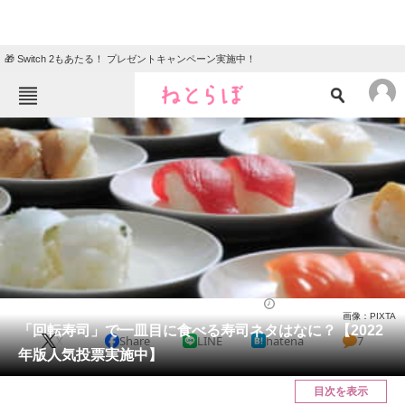
🎁 Switch 2もあたる！ プレゼントキャンペーン実施中！
ねとらぼメニュー
TOP
ニュース
エンタメ
クイズ
グルメ
地域
住まい
教育・育児
動物
リサーチ
グルメ
2022/05/16 12:05（公開）
画像：PIXTA
会員記事
「回転寿司」で一皿目に食べる寿司ネタはなに？【2022
X
Share
LINE
hatena
7
年版人気投票実施中】
メディア
目次を表示
注目記事を集めた総合ページ