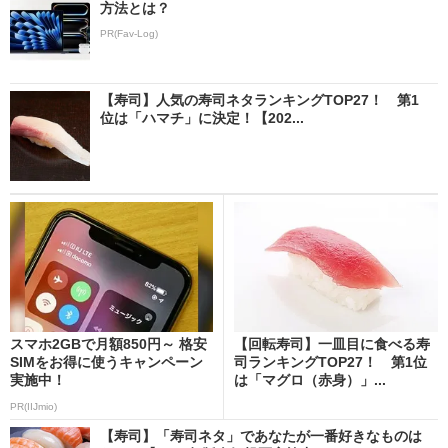
方法とは？
PR(Fav-Log)
【寿司】人気の寿司ネタランキングTOP27！ 第1
位は「ハマチ」に決定！【202...
スマホ2GBで月額850円～ 格安
【回転寿司】一皿目に食べる寿
SIMをお得に使うキャンペーン
司ランキングTOP27！ 第1位
実施中！
は「マグロ（赤身）」...
PR(IIJmio)
【寿司】「寿司ネタ」であなたが一番好きなものは