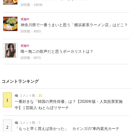
回答数：19636
実施中
神奈川県で一番うまいと思う「横浜家系ラーメン店」はどこ？
回答数：8503
実施中
唯一無二の歌声だと思うボーカリストは？
回答数：8073
コメントランキング
コメント数：
21
1
一番好きな「韓国の男性俳優」は？【2026年版・人気投票実施
中】 | 芸能人 ねとらぼリサーチ
コメント数：
7
2
「もっと早く買えば良かった」 カインズの“車内遮光カーテ