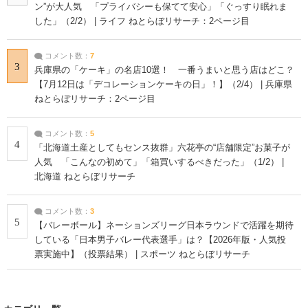
ン”が大人気 「プライバシーも保てて安心」「ぐっすり眠れま
した」（2/2） | ライフ ねとらぼリサーチ：2ページ目
コメント数：
7
3
兵庫県の「ケーキ」の名店10選！ 一番うまいと思う店はどこ？
【7月12日は「デコレーションケーキの日」！】（2/4） | 兵庫県
ねとらぼリサーチ：2ページ目
コメント数：
5
4
「北海道土産としてもセンス抜群」六花亭の“店舗限定”お菓子が
人気 「こんなの初めて」「箱買いするべきだった」（1/2） |
北海道 ねとらぼリサーチ
コメント数：
3
5
【バレーボール】ネーションズリーグ日本ラウンドで活躍を期待
している「日本男子バレー代表選手」は？【2026年版・人気投
票実施中】（投票結果） | スポーツ ねとらぼリサーチ