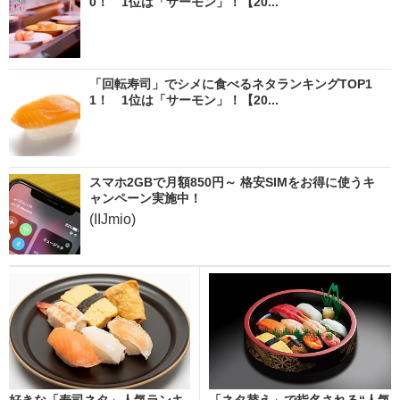
0！ 1位は「サーモン」！【20...
「回転寿司」でシメに食べるネタランキングTOP1
1！ 1位は「サーモン」！【20...
スマホ2GBで月額850円～ 格安SIMをお得に使うキ
ャンペーン実施中！
(IIJmio)
好きな「寿司ネタ」人気ランキ
「ネタ替え」で指名される“人気