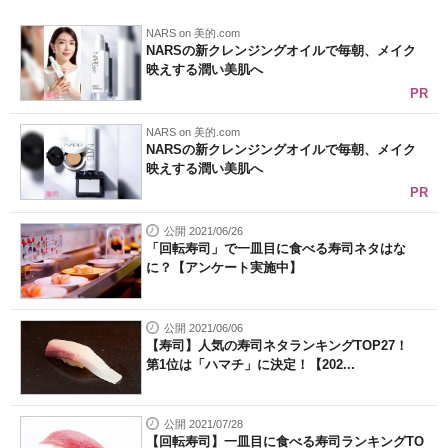
NARS on 美的.com
NARSの新クレンジングオイルで毎朝、メイク
映えする潤い美肌へ
PR
NARS on 美的.com
NARSの新クレンジングオイルで毎朝、メイク
映えする潤い美肌へ
PR
公開 2021/06/26
「回転寿司」で一皿目に食べる寿司ネタはな
に？【アンケート実施中】
公開 2021/06/06
【寿司】人気の寿司ネタランキングTOP27！
第1位は「ハマチ」に決定！【202...
公開 2021/07/28
【回転寿司】一皿目に食べる寿司ランキングTO