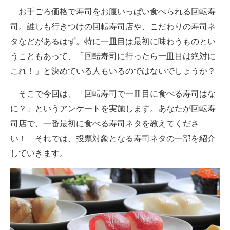
お手ごろ価格で寿司をお腹いっぱい食べられる回転寿
ITの今と未来を見通す
司。誰しも行きつけの回転寿司店や、こだわりの寿司ネ
タなどがあるはず。特に一皿目は最初に味わうものとい
スマホと通信の最新トレンド
うこともあって、「回転寿司に行ったら一皿目は絶対に
進化するPCとデバイスの未来
これ！」と決めている人もいるのではないでしょうか？
好きが集まる 比べて選べる
そこで今回は、「回転寿司で一皿目に食べる寿司はな
に？」というアンケートを実施します。あなたが回転寿
ビジネスと働き方のヒント
司店で、一番最初に食べる寿司ネタを教えてくださ
AI活用のいまが分かる
い！ それでは、投票対象となる寿司ネタの一部を紹介
していきます。
企業ITのトレンドを詳説
経営リーダーのコミュニティ
マーケ×ITの今がよく分かる
ITエンジニア向け専門サイト