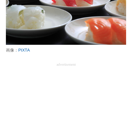
企業向けIT製品の総合サイト
IT製品の技術・比較・事例
製造業のIT導入・活用を支援
モノづくり技術者専門サイト
画像：
PIXTA
エレクトロニクス専門サイト
advertisement
電子設計の基本と応用
エネルギーの専門メディア
建設×テクノロジーの最前線
ちょっと気になるネットの話題