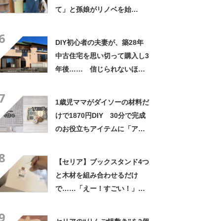
て」と孫娘がリノベを始
め…… 「すごいですね」
6
「おばあ喜んでるよ」
DIY初心者の夫妻が、築28年
中古住宅を思い切って購入し3
年後…… 信じられないほど
の“リフォーム完成”に驚きが
7
止まらない
1歳児ママがダイソーの材料だ
けで1870円DIY 30分で完成
のお役立ちアイテムに「アイ
デア上手」「愛が溢れてる」
8
【セリア】ブックスタンド4つ
と木材を組み合わせるだけ
で……「えー！すごい！」
超簡単100均DIYが130万再生
9
「私にもできそう！」