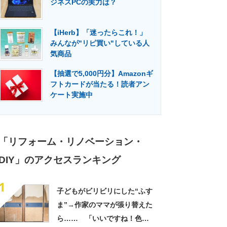
ジネスPCの実力は？
門メディア
建設×テクノロジーの最前線
【iHerb】「迷ったらこれ！」
みんなが"リピ買い"している人
気商品
【抽選で5,000円分】Amazonギ
フトカードが当たる！読者アン
ケート実施中
「リフォーム・リノベーション・
DIY」のアクセスランキング
1
子どもがビリビリにした“ふす
ま”→作家のママが張り替えた
ら…… 「いいですね！色