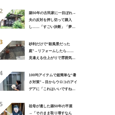
も！」「明るくなりました
2
ね！」
築50年の古民家に一目ぼれ→
夫の反対を押し切って購入
し……「すごい決断」「夢が
膨らみますね」妻の衝撃DIYに
3
反響
砂利だけで“殺風景だった
庭”→リフォームしたら……
見違える仕上がりで雰囲気ガ
ラリ
4
100均アイテムで超簡単な“暑
さ対策”→目からウロコのアイ
デアに「これはいいですね」
「今の100均凄いな～」
5
祖母が遺した築50年の平屋
→「そのまま取り壊すなん