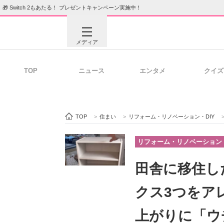
🎁 Switch 2もあたる！ プレゼントキャンペーン実施中！
メディア
TOP
ニュース
エンタメ
クイズ
注目記事を集めた総合ページ
ITの今
TOP
>
住まい
>
リフォーム・リノベーション・DIY
ビジネスと働き方のヒント
AI活用
リフォーム・リノベーション・
田舎に移住し
ITエンジニア向け専門サイト
企業向けI
クス3つをア
上がりに「ウ