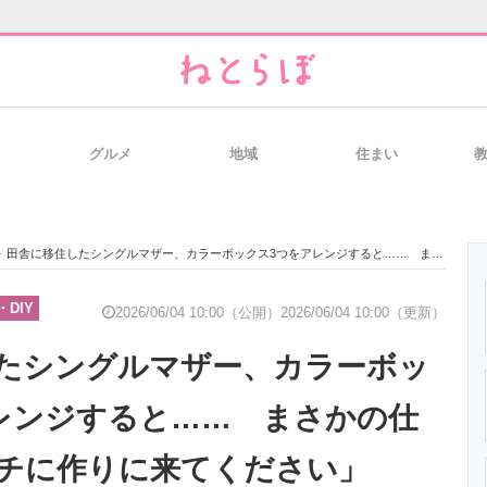
グルメ
地域
住まい
と未来を見通す
スマホと通信の最新トレンド
進化するPCとデ
>
田舎に移住したシングルマザー、カラーボックス3つをアレンジすると…… まさかの仕上がりに「ウチに作りに来てください」
のいまが分かる
企業ITのトレンドを詳説
経営リーダーの
DIY
2026/06/04 10:00（公開）
2026/06/04 10:00（更新）
たシングルマザー、カラーボッ
T製品の総合サイト
IT製品の技術・比較・事例
製造業のIT導入
レンジすると…… まさかの仕
チに作りに来てください」