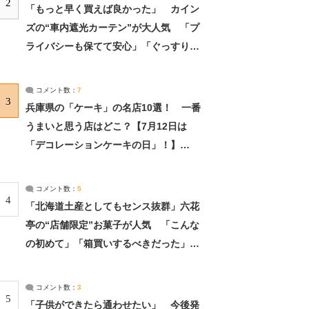
2
「もっと早く買えば良かった」 カイン
ズの“車内遮光カーテン”が大人気 「プ
ライバシーも保てて安心」「ぐっすり眠
れました」（2/2） | ライフ ねとらぼリ
サーチ：2ページ目
コメント数：
7
3
兵庫県の「ケーキ」の名店10選！ 一番
うまいと思う店はどこ？【7月12日は
「デコレーションケーキの日」！】
（2/4） | 兵庫県 ねとらぼリサーチ：2ペ
ージ目
コメント数：
5
4
「北海道土産としてもセンス抜群」六花
亭の“店舗限定”お菓子が人気 「こんな
の初めて」「箱買いするべきだった」
（1/2） | 北海道 ねとらぼリサーチ
コメント数：
3
5
「子供ができたら通わせたい」 今後発