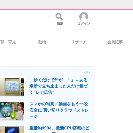
検索
ログイン
教育・育児
動物
リサーチ
会員記事
バイスの未来
好きが集まる 比べて選べる
- PR -
「歩くだけで汗が…！」→ある
コミュニティ
マーケ×ITの今がよく分かる
場所で立ち止まった人だけ気づ
く“レア広告”
スマホの写真／動画をもう一段
・活用を支援
安全に 買い切りクラウドストレ
ージ
重量約999g、最新CPU搭載のビ