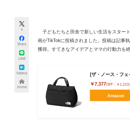
モノづくり技術者専門サイト
エレクトロ
X
子どもたちと田舎で新しい生活をスタートさ
ちょっと気になるネットの話題
画がTikTokに投稿されました。投稿は記事執
Share
獲得。すてきなアイデアとママの行動力を
LINE
hatena
[ザ・ノース・フェイス]
￥7,377
OFF：
￥1,223
Home
Amazon