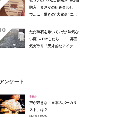
セリアの“りんご鍋敷き”を2個
購入→まさかの組み合わせ
で…… 驚きの“大変身”に
「すごいアイデア」「これは
10
真似したい」
ただ砕石を敷いていた“味気な
い庭”→DIYしたら…… 雰囲
気ガラリ「天才的なアイデ
ア」「真似したい」
アンケート
実施中
声が好きな「日本のボーカリ
スト」は？
回答数：49393