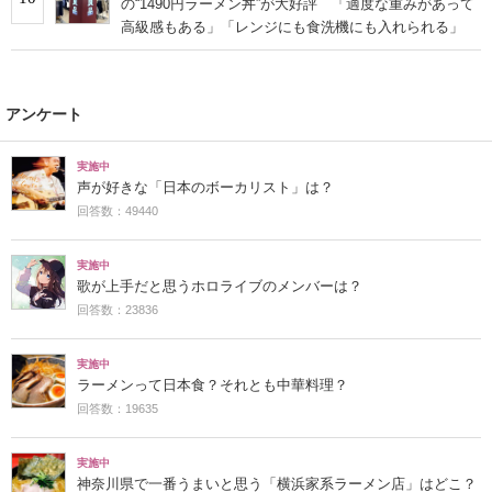
の“1490円ラーメン丼”が大好評 「適度な重みがあって
高級感もある」「レンジにも食洗機にも入れられる」
アンケート
実施中
声が好きな「日本のボーカリスト」は？
回答数：49440
実施中
歌が上手だと思うホロライブのメンバーは？
回答数：23836
実施中
ラーメンって日本食？それとも中華料理？
回答数：19635
実施中
神奈川県で一番うまいと思う「横浜家系ラーメン店」はどこ？