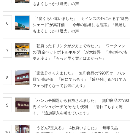
もよくしっかり遮光」の声
「4度くらい違いました」 カインズの外に吊るす“遮光
6
シェード”が高評価 「今年の酷暑にも活躍」「風通し
もよくしっかり遮光」の声
「朝買ったドリンクが夕方まで冷たい」 ワークマン
7
の“真空ペットボトルホルダー”が大好評 「車の中でも
冷え冷え」「もっと早く買えばよかった」
「家族分そろえました」 無印良品の“990円オーバル
8
皿”が高評価 「何にでも合う」「盛り付けるだけでカ
フェっぽくなってお気に入り」
「ハンカチ問題から解放されました」 無印良品の“790
9
円メッシュポーチ”がかなり便利 「濡れてもすぐ乾
く」「追加購入を考えています」
「うどん2玉入る」「4枚買いました」 無印良品
10