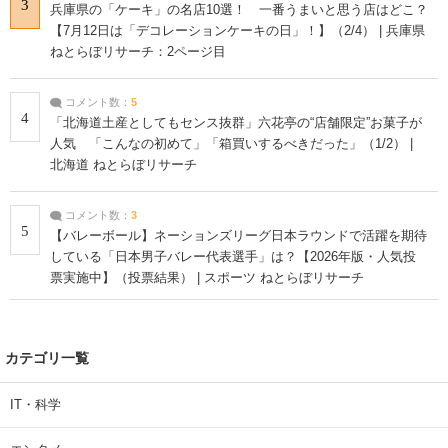
3
兵庫県の「ケーキ」の名店10選！ 一番うまいと思う店はどこ？
【7月12日は「デコレーションケーキの日」！】（2/4） | 兵庫県
ねとらぼリサーチ：2ページ目
コメント数：
5
4
「北海道土産としてもセンス抜群」六花亭の“店舗限定”お菓子が
人気 「こんなの初めて」「箱買いするべきだった」（1/2） |
北海道 ねとらぼリサーチ
コメント数：
3
5
【バレーボール】ネーションズリーグ日本ラウンドで活躍を期待
している「日本男子バレー代表選手」は？【2026年版・人気投
票実施中】（投票結果） | スポーツ ねとらぼリサーチ
カテゴリ一覧
IT・科学