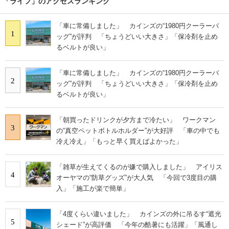
「ライフ」のアクセスランキング
「車に常備しました」 カインズの“1980円クーラーバ
1
ッグ”が評判 「ちょうどいい大きさ」「保冷剤を止め
るベルトが良い」
「車に常備しました」 カインズの“1980円クーラーバ
2
ッグ”が評判 「ちょうどいい大きさ」「保冷剤を止め
るベルトが良い」
「朝買ったドリンクが夕方まで冷たい」 ワークマン
3
の“真空ペットボトルホルダー”が大好評 「車の中でも
冷え冷え」「もっと早く買えばよかった」
「雑草が生えてくるのが嫌で購入しました」 アイリス
4
オーヤマの“防草グッズ”が大人気 「今回で3度目の購
入」「施工が楽で簡単」
「4度くらい違いました」 カインズの外に吊るす“遮光
5
シェード”が高評価 「今年の酷暑にも活躍」「風通し