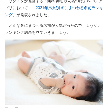
リクスタが運営する「無料 赤ちゃん名づけ」Web／ア
プリにおいて、「
2021年男女別 冬にまつわる名前ランキ
ITの今と未来を見通す
ング
」が発表されました。
スマホと通信の最新トレンド
どんな冬にまつわる名前が人気だったのでしょうか。
進化するPCとデバイスの未来
ランキング結果を見ていきましょう。
好きが集まる 比べて選べる
ビジネスと働き方のヒント
AI活用のいまが分かる
企業ITのトレンドを詳説
経営リーダーのコミュニティ
マーケ×ITの今がよく分かる
ITエンジニア向け専門サイト