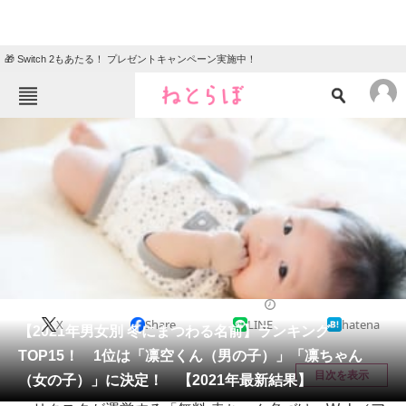
🎁 Switch 2もあたる！ プレゼントキャンペーン実施中！
ねとらぼメニュー
TOP
ニュース
エンタメ
クイズ
グルメ
地域
住まい
教育・育児
動物
リサーチ
ライフ
2021/01/18 12:20（公開）
X
Share
LINE
hatena
会員記事
【2021年男女別 冬にまつわる名前】ランキング
TOP15！ 1位は「凛空くん（男の子）」「凛ちゃん
メディア
目次を表示
（女の子）」に決定！ 【2021年最新結果】
注目記事を集めた総合ページ