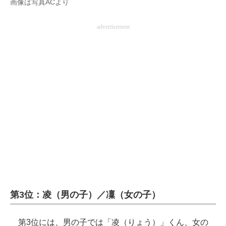
画像は写真ACより
企業向けIT製品の総合サイト
advertisement
IT製品の技術・比較・事例
製造業のIT導入・活用を支援
モノづくり技術者専門サイト
エレクトロニクス専門サイト
電子設計の基本と応用
エネルギーの専門メディア
建設×テクノロジーの最前線
ちょっと気になるネットの話題
第3位：凌（男の子）／凜（女の子）
第3位には、男の子では「凌（りょう）」くん、女の