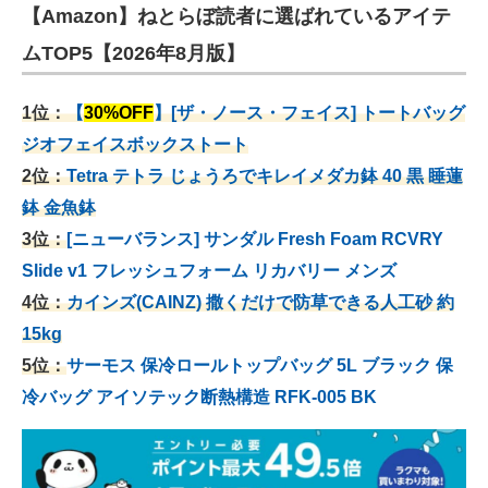
【Amazon】ねとらぼ読者に選ばれているアイテ
ムTOP5【2026年8月版】
1位：
【
30%OFF
】[ザ・ノース・フェイス] トートバッグ
ジオフェイスボックストート
2位：
Tetra テトラ じょうろでキレイメダカ鉢 40
黒 睡蓮
鉢 金魚鉢
3位：
[ニューバランス] サンダル Fresh Foam RCVRY
Slide v1 フレッシュフォーム リカバリー メンズ
4位：
カインズ(CAINZ) 撒くだけで防草できる人工砂 約
15kg
5位：
サーモス 保冷ロールトップバッグ 5L ブラック 保
冷バッグ アイソテック断熱構造 RFK-005 BK