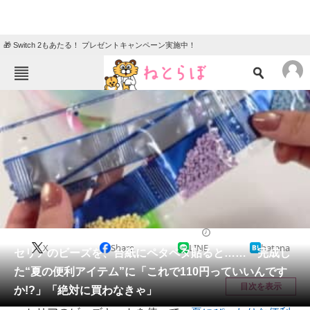
🎁 Switch 2もあたる！ プレゼントキャンペーン実施中！
ねとらぼメニュー
TOP
ニュース
エンタメ
クイズ
グルメ
地域
住まい
教育・育児
動物
リサーチ
ハンドメイド
2026/06/10 09:45（公開）
X
Share
LINE
hatena
会員記事
セリアのビーズを、台紙にペタペタ貼ると…… 完成し
た“夏の便利アイテム”に「これで110円っていいんです
メディア
目次を表示
か!?」「絶対に買わなきゃ」
注目記事を集めた総合ページ