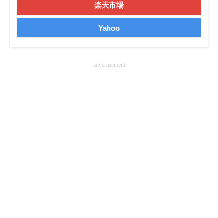
楽天市場
企業向けIT製品の総合サイト
Yahoo
IT製品の技術・比較・事例
製造業のIT導入・活用を支援
advertisement
モノづくり技術者専門サイト
エレクトロニクス専門サイト
電子設計の基本と応用
エネルギーの専門メディア
建設×テクノロジーの最前線
ちょっと気になるネットの話題