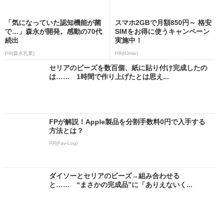
「気になっていた認知機能が菌
スマホ2GBで月額850円～ 格安
で…」森永が開発。感動の70代
SIMをお得に使うキャンペーン
続出
実施中！
PR(森永乳業)
PR(IIJmio)
セリアのビーズを数百個、紙に貼り付け完成したの
は…… 1時間で作り上げたとは思え...
FPが解説！Apple製品を分割手数料0円で入手する
方法とは？
PR(Fav-Log)
ダイソーとセリアのビーズ→組み合わせる
と…… “まさかの完成品”に「ありえないく...