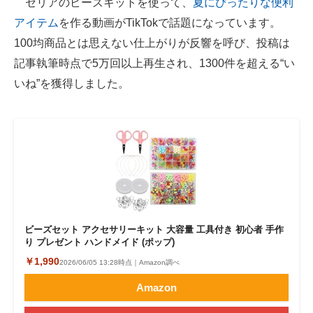
セリアのビーズキットを使って、
夏にぴったりな便利
アイテム
を作る動画がTikTokで話題になっています。
ITの今と未来を見通す
100均商品とは思えない仕上がりが反響を呼び、投稿は
スマホと通信の最新トレンド
記事執筆時点で5万回以上再生され、1300件を超える“い
いね”を獲得しました。
進化するPCとデバイスの未来
好きが集まる 比べて選べる
ビジネスと働き方のヒント
AI活用のいまが分かる
企業ITのトレンドを詳説
ビーズセット アクセサリーキット 大容量 工具付き 初心者 手作
経営リーダーのコミュニティ
り プレゼント ハンドメイド (ポップ)
￥1,990
2026/06/05 13:28時点｜Amazon調べ
マーケ×ITの今がよく分かる
Amazon
ITエンジニア向け専門サイト