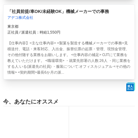
「社員前提/車OK/未経験OK」機械メーカーでの事務
アデコ株式会社
東京都
正社員 / 派遣社員：時給1,550円
【仕事内容】<主な仕事内容> <製菓を製造する機械メーカーでの事務>見
積送付、電話・来客対応、入出金、振替伝票の起票・管理、現預金管理、
その他付随する業務をお願いします。 <仕事内容の補足> OJTにて業務を
教えていただけます。 <職場環境> ・就業先部署の人数:26人 ・同じ業務を
する人:いる(派遣先の社員) ・服装について:オフィスカジュアル <その他の
情報> <契約期間>最長6か月の派...
今、あなたにオススメ