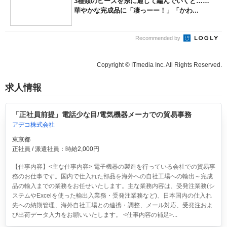
3種類のビーズを糸に通して編んでいくと……
華やかな完成品に「凄っーー！」「かわ...
Recommended by
Copyright © ITmedia Inc. All Rights Reserved.
求人情報
「正社員前提」電話少な目/電気機器メーカでの貿易事務
アデコ株式会社
東京都
正社員 / 派遣社員：時給2,000円
【仕事内容】<主な仕事内容> 電子機器の製造を行っている会社での貿易事
務のお仕事です。国内で仕入れた部品を海外への自社工場への輸出～完成
品の輸入までの業務をお任せいたします。主な業務内容は、受発注業務(シ
ステムやExcelを使った輸出入業務・受発注業務など)、日本国内の仕入れ
先への納期管理、海外自社工場との連携・調整、メール対応、受発注およ
び出荷データ入力をお願いいたします。 <仕事内容の補足>...