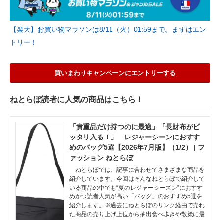
【楽天】お買い物マラソンは8/11（火）01:59まで。まずはエン
トリー！
買いまわりキャンペーンにエントリーする
ねとらぼ読者に人気の商品はこちら！
「貴重品だけ持つのに最適」「長財布がピ
ッタリ入る！」 レジャーシーンにおすす
めのバッグ5選【2026年7月版】（1/2） | フ
ァッション ねとらぼ
ねとらぼでは、記事に合わせてさまざまな商品を
紹介しています。今回はそんなねとらぼで紹介して
いる商品の中でも“夏のレジャーシーズン”におすす
めかつ読者人気が高い「バッグ」のおすすめ5選を
紹介します。※過去にねとらぼのリンク経由で売れ
た商品の売り上げ上位から抽出食べ歩きや散策に最