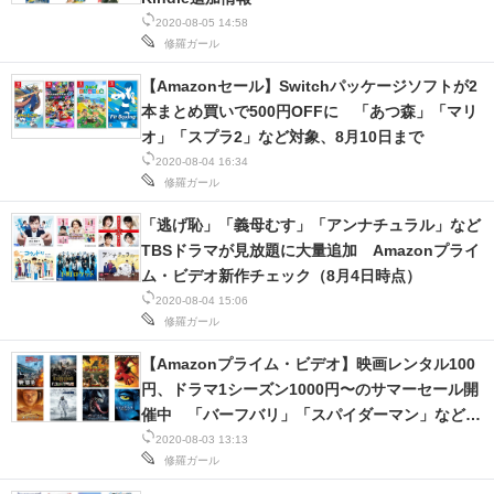
2020-08-05 14:58
スマホと通信の最新トレンド
修羅ガール
進化するPCとデバイスの未来
【Amazonセール】Switchパッケージソフトが2
本まとめ買いで500円OFFに 「あつ森」「マリ
好きが集まる 比べて選べる
オ」「スプラ2」など対象、8月10日まで
2020-08-04 16:34
ビジネスと働き方のヒント
修羅ガール
「逃げ恥」「義母むす」「アンナチュラル」など
AI活用のいまが分かる
TBSドラマが見放題に大量追加 Amazonプライ
企業ITのトレンドを詳説
ム・ビデオ新作チェック（8月4日時点）
2020-08-04 15:06
経営リーダーのコミュニティ
修羅ガール
【Amazonプライム・ビデオ】映画レンタル100
マーケ×ITの今がよく分かる
円、ドラマ1シーズン1000円〜のサマーセール開
催中 「バーフバリ」「スパイダーマン」など
ITエンジニア向け専門サイト
8月20日まで
2020-08-03 13:13
修羅ガール
企業向けIT製品の総合サイト