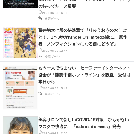
の待ってた」と反響
2020-06-30 16:00
修羅ガール
藤井聡太七段の快進撃で『りゅうおうのおしご
と！』1〜3巻がKindle Unlimited対象に 原作
者「ノンフィクションになる前にどうぞ」
2020-06-30 12:47
修羅ガール
もう一人で悩まない セーファーインターネット
協会が「誹謗中傷ホットライン」を設置 受付は
本日から
2020-06-29 15:47
修羅ガール
美容サロンで新しいCOVID-19対策 ひもがない
マスクで快適に 「salone de mask」発売
2020-06-29 12:55