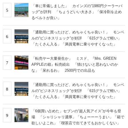
「車に常備しました」 カインズの“1980円クーラーバ
5
ッグ”が評判 「ちょうどいい大きさ」「保冷剤を止め
るベルトが良い」
「通勤用に買ったけど、めちゃくちゃ良い！」 モンベ
6
ルの“ビジネスリュック”が好評 「615グラムで軽い」
「たくさん入る」「満員電車に乗りやすくなった」
「転売ヤー大量発生か」 ミスド、『Mrs. GREEN
7
APPLEの箱』転売続出 「情けないと思わないのか
な」「呆れるわ」 2500円での出品も
「通勤用に買ったけど、めちゃくちゃ良い！」 モンベ
8
ルの“ビジネスリュック”が好評 「615グラムで軽い」
「たくさん入る」「満員電車に乗りやすくなった」
「6個買い占めた」セブンの“超人気アイス”が今年も登
9
場 「シャリシャリ濃厚」「ちょーーーうまい」「箱で
欲しいよこれ」「喫茶店で出てきてもおかしくない」