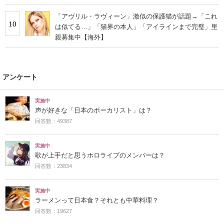
「アヴリル・ラヴィーン」激似の保護猫が話題→「これ
10
は似てる…」「猫界の本人」「アイラインまで完璧」里
親募集中【海外】
アンケート
実施中
声が好きな「日本のボーカリスト」は？
回答数：49387
実施中
歌が上手だと思うホロライブのメンバーは？
回答数：23834
実施中
ラーメンって日本食？それとも中華料理？
回答数：19627