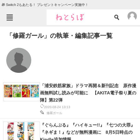
🎁 Switch 2もあたる！ プレゼントキャンペーン実施中！
ねとらぼメニュー
「修羅ガール」の執筆・編集記事一覧
TOP
ニュース
エンタメ
クイズ
グルメ
地域
住まい
教育・育児
動物
リサーチ
「浦安鉄筋家族」ドラマ再開＆新刊記念 原作漫
画無料試し読みが可能に 【AKITA電子祭り夏の
会員記事
陣】第22弾
2020-08-24 13:13
メディア
修羅ガール
注目記事を集めた総合ページ
『ぐらんぶる』『ハイキュー!!』『七つの大罪』
『ネギま！』などが無料漫画に 8月5日時点の
ITの今と未来を見通す
Kindle追加情報