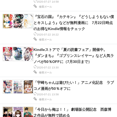
2020-07-27 14:58
修羅ガール
『宝石の国』『カテキン』『どうしようもない僕
とキスしよう』などが無料漫画に 7月22日時点
のお得なKindle情報をチェック
2020-07-22 16:22
修羅ガール
Kindleストアで「夏の読書フェア」開催中。
『ダンまち』『ゴブリンスレイヤー』など人気ラ
ノベが50％OFFに（7月30日まで）
2020-07-22 13:30
修羅ガール
「宇崎ちゃんは遊びたい！」アニメ化記念 ラブ
コメ漫画が50％オフに
2020-07-21 13:58
修羅ガール
「今日から俺は！！」 劇場版公開記念 西森博
之作品が無料で読める