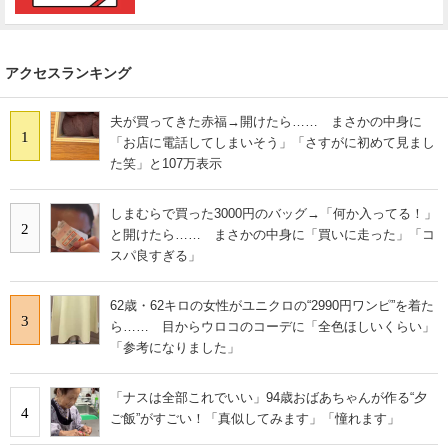
アクセスランキング
夫が買ってきた赤福→開けたら…… まさかの中身に
1
「お店に電話してしまいそう」「さすがに初めて見まし
た笑」と107万表示
しまむらで買った3000円のバッグ→「何か入ってる！」
2
と開けたら…… まさかの中身に「買いに走った」「コ
スパ良すぎる」
62歳・62キロの女性がユニクロの“2990円ワンピ”を着た
3
ら…… 目からウロコのコーデに「全色ほしいくらい」
「参考になりました」
「ナスは全部これでいい」94歳おばあちゃんが作る“夕
4
ご飯”がすごい！「真似してみます」「憧れます」