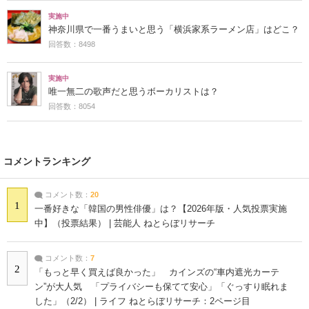
実施中
神奈川県で一番うまいと思う「横浜家系ラーメン店」はどこ？
回答数：8498
実施中
唯一無二の歌声だと思うボーカリストは？
回答数：8054
コメントランキング
コメント数：
20
1
一番好きな「韓国の男性俳優」は？【2026年版・人気投票実施
中】（投票結果） | 芸能人 ねとらぼリサーチ
コメント数：
7
2
「もっと早く買えば良かった」 カインズの“車内遮光カーテ
ン”が大人気 「プライバシーも保てて安心」「ぐっすり眠れま
した」（2/2） | ライフ ねとらぼリサーチ：2ページ目