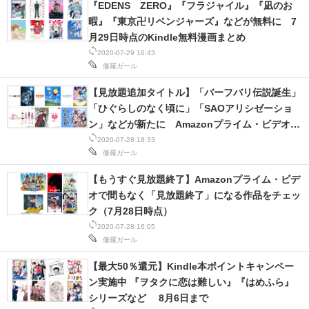
『EDENS ZERO』『フラジャイル』『凪のお
IT製品の技術・比較・事例
暇』『東京卍リベンジャーズ』などが無料に 7
月29日時点のKindle無料漫画まとめ
製造業のIT導入・活用を支援
2020-07-29 16:43
修羅ガール
モノづくり技術者専門サイト
【見放題追加タイトル】「バーフバリ伝説誕生」
エレクトロニクス専門サイト
「ひぐらしのなく頃に」「SAOアリシゼーショ
ン」などが新たに Amazonプライム・ビデオ
電子設計の基本と応用
（7月29日時点）
2020-07-28 18:33
修羅ガール
エネルギーの専門メディア
【もうすぐ見放題終了】Amazonプライム・ビデ
建設×テクノロジーの最前線
オで間もなく「見放題終了」になる作品をチェッ
ク（7月28日時点）
ちょっと気になるネットの話題
2020-07-28 16:05
修羅ガール
【最大50％還元】Kindle本ポイントキャンペー
ン実施中 『ヲタクに恋は難しい』『はめふら』
シリーズなど 8月6日まで