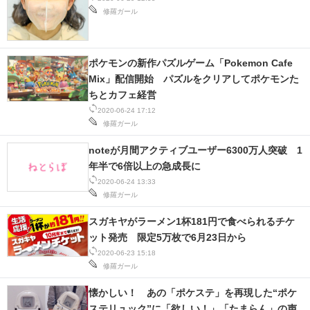
修羅ガール
ポケモンの新作パズルゲーム「Pokemon Cafe
Mix」配信開始 パズルをクリアしてポケモンた
ちとカフェ経営
2020-06-24 17:12
修羅ガール
noteが月間アクティブユーザー6300万人突破 1
年半で6倍以上の急成長に
2020-06-24 13:33
修羅ガール
スガキヤがラーメン1杯181円で食べられるチケ
ット発売 限定5万枚で6月23日から
2020-06-23 15:18
修羅ガール
懐かしい！ あの「ポケステ」を再現した“ポケ
ステリュック”に「欲しい！」「たまらん」の声