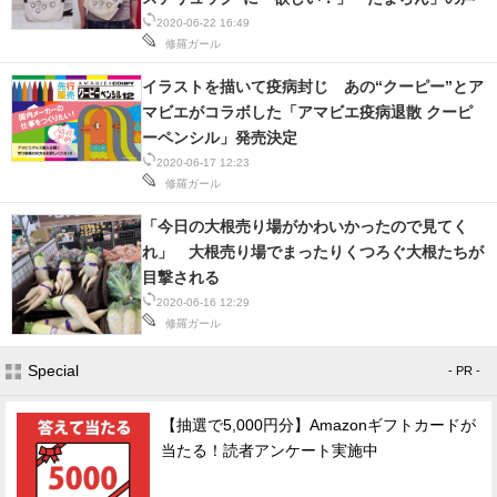
2020-06-22 16:49
修羅ガール
イラストを描いて疫病封じ あの“クーピー”とア
マビエがコラボした「アマビエ疫病退散 クーピ
ーペンシル」発売決定
2020-06-17 12:23
修羅ガール
「今日の大根売り場がかわいかったので見てく
れ」 大根売り場でまったりくつろぐ大根たちが
目撃される
2020-06-16 12:29
修羅ガール
Special
- PR -
【抽選で5,000円分】Amazonギフトカードが
当たる！読者アンケート実施中