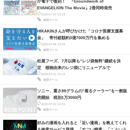
が電子で復刻！ 『Groundwork of
EVANGELION The Movie』2冊同時発売
2020-07-07 16:15
修羅ガール
HIKAKINさんが呼びかけた「コロナ医療支援募
金」 寄付総額約3億7000万円を集める
2020-07-06 15:56
修羅ガール
松屋フーズ、7月以降も“レジ袋無料”継続を決
定 植物由来のレジ袋にリニューアルで
2020-07-01 15:15
修羅ガール
ソニー、重さ89グラムの“着るクーラー”を一般販
売開始 税別1万3000円
2020-07-01 13:13
修羅ガール
好みの漫画を入れると「近い漫画」を教えてくれ
る検索サービス登場 「すごい精度」「こういう