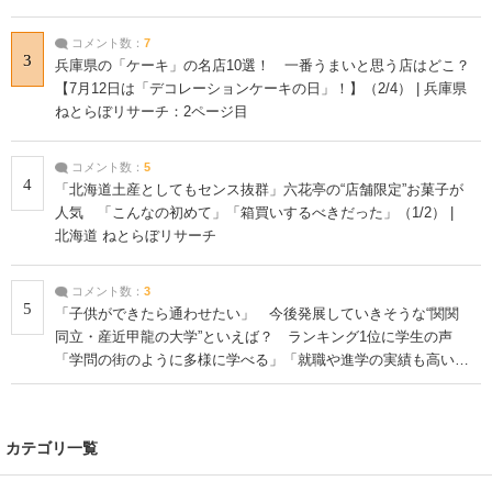
コメント数：
7
3
兵庫県の「ケーキ」の名店10選！ 一番うまいと思う店はどこ？
【7月12日は「デコレーションケーキの日」！】（2/4） | 兵庫県
ねとらぼリサーチ：2ページ目
コメント数：
5
4
「北海道土産としてもセンス抜群」六花亭の“店舗限定”お菓子が
人気 「こんなの初めて」「箱買いするべきだった」（1/2） |
北海道 ねとらぼリサーチ
コメント数：
3
5
「子供ができたら通わせたい」 今後発展していきそうな“関関
同立・産近甲龍の大学”といえば？ ランキング1位に学生の声
「学問の街のように多様に学べる」「就職や進学の実績も高い」
| 大学 ねとらぼリサーチ
カテゴリ一覧