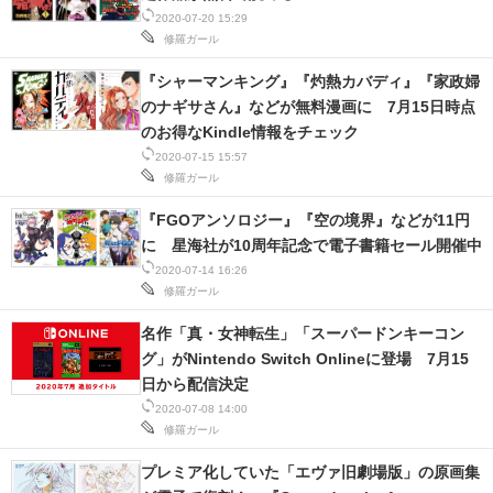
2020-07-20 15:29
修羅ガール
『シャーマンキング』『灼熱カバディ』『家政婦
のナギサさん』などが無料漫画に 7月15日時点
のお得なKindle情報をチェック
2020-07-15 15:57
修羅ガール
『FGOアンソロジー』『空の境界』などが11円
に 星海社が10周年記念で電子書籍セール開催中
2020-07-14 16:26
修羅ガール
名作「真・女神転生」「スーパードンキーコン
グ」がNintendo Switch Onlineに登場 7月15
日から配信決定
2020-07-08 14:00
修羅ガール
プレミア化していた「エヴァ旧劇場版」の原画集